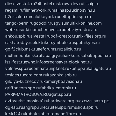
dieselvostok.ru
24hostel.msk.ru
w-dev.ru
f-ship.ru
regsmi.ru
filmnetwork.ru
malinasp.ru
kinosvin.ru
h2o-salon.ru
malutkayork.ru
deltaprim.spb.ru
tango-perm.ru
gooddir.ru
sgv.su
multiki-online.com
webkrasotki.com
cherinvest.ru
detskiy-ostrov.ru
ankou.spb.ru
alvesta1.ru
pdf-creator.ru
nix-files.org.ru
sakhatoday.ru
elektrikersymboler.ru
sputnikyes.ru
golf2club.msk.ru
aeforums.ru
zallclub.ru
multimodal.msk.ru
habaigry.ru
haikko.ru
sobakopedia.ru
isz-fest.ru
ewnc.info
screensaver-clock.net.ru
volnav.spb.ru
comnat.ru
npf.net.ru
7bit.pp.ru
kalugatur.ru
tesiaes.ru
card.com.ru
kazanka.spb.ru
gildiya-kuznecov.ru
kameryboavision.ru
griffoncom.spb.ru
fabrika-emotsiy.ru
PARK-MATROSOVA.RU
agat.spb.ru
avtoyurist-moskva1.ru
hardware.org.ru
схема-авто.рф
dg-lab.ru
angrup.ru
recruiter.spb.ru
music8.spb.ru
krsk124.ru
kubok.spb.ru
romanofforex.ru