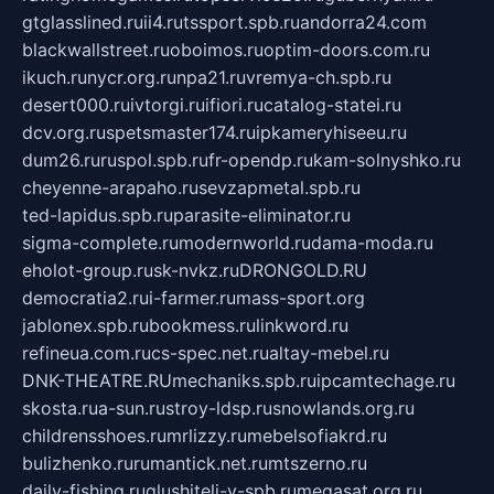
gtglasslined.ru
ii4.ru
tssport.spb.ru
andorra24.com
blackwallstreet.ru
oboimos.ru
optim-doors.com.ru
ikuch.ru
nycr.org.ru
npa21.ru
vremya-ch.spb.ru
desert000.ru
ivtorgi.ru
ifiori.ru
catalog-statei.ru
dcv.org.ru
spetsmaster174.ru
ipkameryhiseeu.ru
dum26.ru
ruspol.spb.ru
fr-opendp.ru
kam-solnyshko.ru
cheyenne-arapaho.ru
sevzapmetal.spb.ru
ted-lapidus.spb.ru
parasite-eliminator.ru
sigma-complete.ru
modernworld.ru
dama-moda.ru
eholot-group.ru
sk-nvkz.ru
DRONGOLD.RU
democratia2.ru
i-farmer.ru
mass-sport.org
jablonex.spb.ru
bookmess.ru
linkword.ru
refineua.com.ru
cs-spec.net.ru
altay-mebel.ru
DNK-THEATRE.RU
mechaniks.spb.ru
ipcamtechage.ru
skosta.ru
a-sun.ru
stroy-ldsp.ru
snowlands.org.ru
childrensshoes.ru
mrlizzy.ru
mebelsofiakrd.ru
bulizhenko.ru
rumantick.net.ru
mtszerno.ru
daily-fishing.ru
glushiteli-v-spb.ru
megasat.org.ru