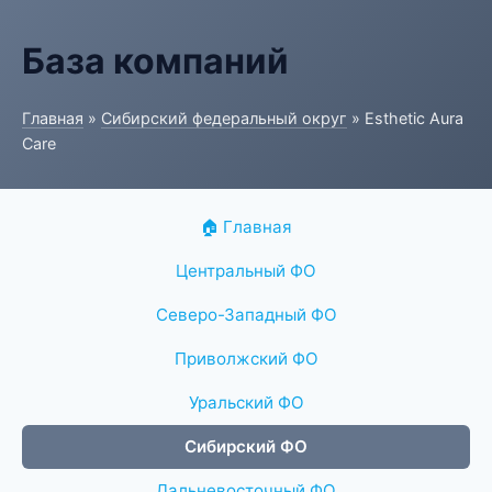
База компаний
Главная
»
Сибирский федеральный округ
» Esthetic Aura
Care
🏠 Главная
Центральный ФО
Северо-Западный ФО
Приволжский ФО
Уральский ФО
Сибирский ФО
Дальневосточный ФО