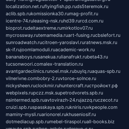
localization.net.ru
flyingfish.pp.ru
ds5teremok.ru
aclib.spb.ru
komissionka30.ru
mag-profit.ru
icentre-74.ru
leasing-nsk.ru
hd39.ru
rcd.com.ru
bioprot.ru
deltaextreme.ru
mirkotlov07.ru
mycrossway.ru
temamedia.ru
art-fusing.ru
cbslefort.ru
sunroadwatch.ru
citroen-yaroslavl.ru
ratnews.msk.ru
sk-if.ru
joomlamoduli.ru
academic-work.ru
bananaboys.ru
sanekua.ru
lianafrukt.ru
beta43.ru
tucsonwoori.com
alex-translation.ru
avantgardeclinics.ru
noel.msk.ru
buylq.ru
aquas-spb.ru
vilnerivne.com
bobry-2.ru
vtoroe-solnce.ru
nickysheen.ru
clockmir.ru
huntercraft.ru
стройокт.рф
webpixels.ru
pczz.msk.su
petrodvorets.spb.ru
nsintermed.spb.ru
avtovirazh-24.ru
jazzq.ru
czecot.ru
cruizi.spb.ru
spasskaya.spb.ru
kniris.ru
vkpeople.com
maminy-mysli.ru
arionorel.ru
khuseniosif.ru
dotmediacup.spb.ru
mebel-tiraspol.ru
all-books.biz
vmauto.spb.ru
shop-astyle.ru
derevo-s.ru