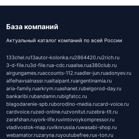
База компаний
Актуальный каталог компаний по всей России
133chel.ru
13autor-kolonka.ru
2864420.ru
2rich.ru
3-d-file.ru
3d-file.ru
a-cdc.ru
aalse.ru
a380club.ru
airgungames.ru
accounts-112.ru
adler-jun.ru
adonyev.ru
alfeihavsalnassr.ru
altaipant.ru
argentinamia.ru
aria-family.ru
arkrym.ru
ashanet.ru
belgorod-day.ru
bankaribi.ru
bandamn.ru
bigfatcc.ru
blagodarenie-spb.ru
borodino-media.ru
card-voice.ru
cardvoice.ru
zed-online.ru
zvonitut.ru
zebra-tlt.ru
zarafshan.ru
york-life.ru
vintovoykompressor.ru
vladivostok-map.ru
vlknrussia.ru
wasabi-shop.ru
webamator.ru
zaryna.ru
youtubefree.ru
x-ton.ru