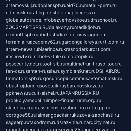
artemovskij.ru
dopler.spb.ru
aid70.ru
metall-perm.ru
ndm.msk.ru
ratingzooshop.ru
apiaccess.ru
globalautotrade.info
bezverhovskoe.ru
drsschool.ru
ZOOSMART.SPB.RU
dalakony.ru
medikijob.ru
remontt.spb.ru
photostudia.spb.ru
myragon.ru
terramia.ru
academy62.ru
gardengallereya.ru
rti.com.ru
artem-news.ru
biserinca.ru
krasnodarkurort.com
imshowtv.ru
mebel-v-tule.ru
mobtopik.ru
pcsecurity.net.ru
tool-sib.ru
multimetrunit.ru
sp-tour.ru
fan-cs.ru
santeh-russia.ru
symbian9.net.ru
DSHAIR.RU
tmmotors.spb.ru
xjocuricopii.com
musavtomat.msk.ru
obustrojdom.ru
sovetcik.ru
ybaranovskaya.ru
ppknews.ru
cult-alshei.ru
JAPANRUSSIA.RU
proekciyamebel.ru
imper-finans.ru
rim.org.ru
glamourai.ru
brassminus.ru
zabor-pro.ru
ftn.pp.ru
dorogoe58.ru
laimengpacker.ru
kuzova-zapchasti.ru
sageerp.ru
taxodrom.ru
dsrazvitie.ru
hardcity.net.ru
ratinghomegames.ru
topservice25.ru
gubernyan.ru