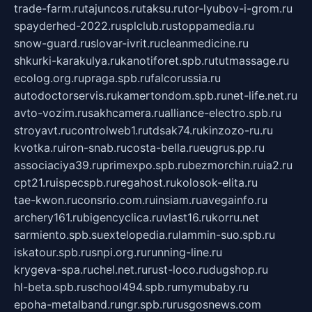
trade-farm.ru
tajuncos.ru
taksu.ru
tor-lyubov-i-grom.ru
spayderhed-2022.ru
splclub.ru
stoppamedia.ru
snow-guard.ru
slovar-ivrit.ru
cleanmedicine.ru
shkurki-karakulya.ru
kanotiforet.spb.ru
tutmassage.ru
ecolog.org.ru
praga.spb.ru
falcorussia.ru
autodoctorservis.ru
kamertondom.spb.ru
net-life.net.ru
avto-vozim.ru
sakhcamera.ru
alliance-electro.spb.ru
stroyavt.ru
controlweb1.ru
tdsak74.ru
kinzozo-ru.ru
kvotka.ru
iron-snab.ru
costa-bella.ru
eugrus.pp.ru
associaciya39.ru
primexpo.spb.ru
bezmorchin.ru
ia2.ru
cpt21.ru
ispecspb.ru
regahost.ru
kolosok-elita.ru
tae-kwon.ru
consrio.com.ru
insiam.ru
avegainfo.ru
archery161.ru
bigencyclica.ru
vlast16.ru
korru.net
sarmiento.spb.su
extelopedia.ru
lammin-suo.spb.ru
iskatour.spb.ru
snpi.org.ru
running-line.ru
krygeva-spa.ru
chel.net.ru
rust-loco.ru
dugshop.ru
hl-beta.spb.ru
school494.spb.ru
mymubaby.ru
epoha-metalband.ru
ngr.spb.ru
rusgosnews.com