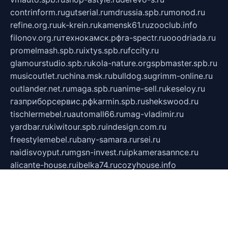
contrinform.ru
gutserial.ru
mdrussia.spb.ru
monod.ru
refine.org.ru
uk-krein.ru
kamensk61.ru
zooclub.info
filonov.org.ru
технокамск.рф
ra-spectr.ru
ooodriada.ru
promelmash.spb.ru
ixtys.spb.ru
fccity.ru
glamourstudio.spb.ru
kola-nature.org
spbmaster.spb.ru
musicoutlet.ru
china.msk.ru
bulldog.su
grimm-online.ru
outlander.net.ru
maga.spb.ru
anime-sell.ru
keseloy.ru
газприборсервис.рф
karmin.spb.ru
shekswood.ru
tischlermebel.ru
automall66.ru
mag-vladimir.ru
yardbar.ru
kiwitour.spb.ru
indesign.com.ru
freestylemebel.ru
bany-samara.ru
rsei.ru
naidisvoyput.ru
mgsn-invest.ru
ipkamerasannce.ru
alicante-house.ru
ibelka74.ru
cozyhouse.info
vlkargalev-studio.ru
700mb.ru
figura-ufa.ru
alina-live.ru
belarusiannews.ru
womenknow.ru
dos-vniimk.ru
sega.net.ru
dv.net.ru
phenomenonsofhistory.com
telesputnik.net.ru
wall.pp.ru
pylesosroidmi.ru