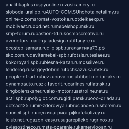
analitikaplus.ru
spyonline.ru
zosikamery.ru
sloboda-ural.pp.ru
AUTO-COM.SU
hohota.net
alimy.ru
online-z.com
aromat-vostoka.ru
otdelkaexp.ru
mobilvest.ru
bbd.net.ru
mebelshop.msk.ru
smp-forum.ru
bastion-td.ru
kosmoscreative.ru
avrmotors.ru
art-galadesign.ru
tiffany-c.ru
ecostep-samara.ru
d-p.spb.ru
галактика73.рф
sko.com.ru
davitamebel-spb.ru
fotsis.ru
tesiaes.ru
kokoroyari.spb.ru
blesna-kazan.ru
mossilver.ru
lenderoq.ru
sergeydobrin.ru
tochkazvuka.msk.ru
people-of-art.ru
bezzubova.ru
clubtibet.ru
orior-aks.ru
dynamoauto.ru
szk-favorit.ru
carlines.ru
flatnsk.ru
kingbolenskaner.ru
alex-motor.ru
astroline.net.ru
act1.spb.ru
polyglot.com.ru
gidlipetsk.ru
ooo-driada.ru
detsad125.ru
mir-zdoroviya.ru
bruslanovo.ru
siterem.ru
council.spb.ru
лодкипатриот.рф
kafekolizey.ru
iclub.net.ru
gazon-easy.ru
sugarepilekb.ru
grinox.ru
pylesostineco.ru
msts-ozarenie.ru
kameryjooan.ru