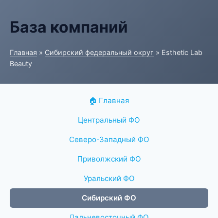
База компаний
Главная
»
Сибирский федеральный округ
» Esthetic Lab
Beauty
🏠 Главная
Центральный ФО
Северо-Западный ФО
Приволжский ФО
Уральский ФО
Сибирский ФО
Дальневосточный ФО