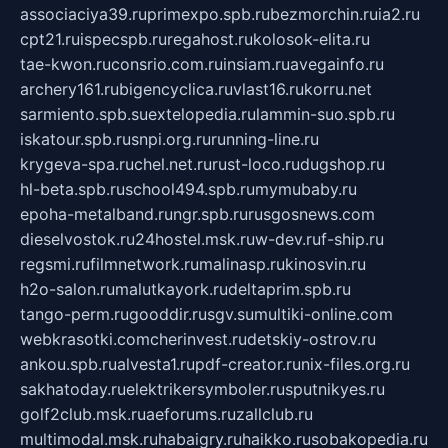
associaciya39.ru
primexpo.spb.ru
bezmorchin.ru
ia2.ru
cpt21.ru
ispecspb.ru
regahost.ru
kolosok-elita.ru
tae-kwon.ru
consrio.com.ru
insiam.ru
avegainfo.ru
archery161.ru
bigencyclica.ru
vlast16.ru
korru.net
sarmiento.spb.su
extelopedia.ru
lammin-suo.spb.ru
iskatour.spb.ru
snpi.org.ru
running-line.ru
krygeva-spa.ru
chel.net.ru
rust-loco.ru
dugshop.ru
hl-beta.spb.ru
school494.spb.ru
mymubaby.ru
epoha-metalband.ru
ngr.spb.ru
rusgosnews.com
dieselvostok.ru
24hostel.msk.ru
w-dev.ru
f-ship.ru
regsmi.ru
filmnetwork.ru
malinasp.ru
kinosvin.ru
h2o-salon.ru
malutkayork.ru
deltaprim.spb.ru
tango-perm.ru
gooddir.ru
sgv.su
multiki-online.com
webkrasotki.com
cherinvest.ru
detskiy-ostrov.ru
ankou.spb.ru
alvesta1.ru
pdf-creator.ru
nix-files.org.ru
sakhatoday.ru
elektrikersymboler.ru
sputnikyes.ru
golf2club.msk.ru
aeforums.ru
zallclub.ru
multimodal.msk.ru
habaigry.ru
haikko.ru
sobakopedia.ru