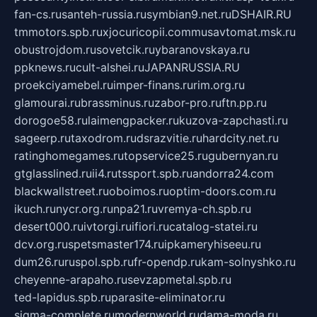
fan-cs.ru
santeh-russia.ru
symbian9.net.ru
DSHAIR.RU
tmmotors.spb.ru
xjocuricopii.com
musavtomat.msk.ru
obustrojdom.ru
sovetcik.ru
ybaranovskaya.ru
ppknews.ru
cult-alshei.ru
JAPANRUSSIA.RU
proekciyamebel.ru
imper-finans.ru
rim.org.ru
glamourai.ru
brassminus.ru
zabor-pro.ru
ftn.pp.ru
dorogoe58.ru
laimengpacker.ru
kuzova-zapchasti.ru
sageerp.ru
taxodrom.ru
dsrazvitie.ru
hardcity.net.ru
ratinghomegames.ru
topservice25.ru
gubernyan.ru
gtglasslined.ru
ii4.ru
tssport.spb.ru
andorra24.com
blackwallstreet.ru
oboimos.ru
optim-doors.com.ru
ikuch.ru
nycr.org.ru
npa21.ru
vremya-ch.spb.ru
desert000.ru
ivtorgi.ru
ifiori.ru
catalog-statei.ru
dcv.org.ru
spetsmaster174.ru
ipkameryhiseeu.ru
dum26.ru
ruspol.spb.ru
fr-opendp.ru
kam-solnyshko.ru
cheyenne-arapaho.ru
sevzapmetal.spb.ru
ted-lapidus.spb.ru
parasite-eliminator.ru
sigma-complete.ru
modernworld.ru
dama-moda.ru