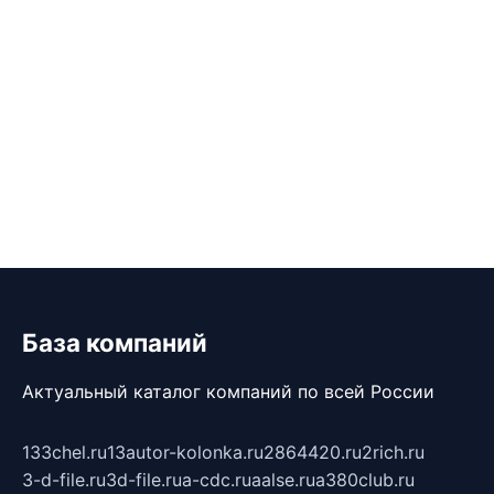
База компаний
Актуальный каталог компаний по всей России
133chel.ru
13autor-kolonka.ru
2864420.ru
2rich.ru
3-d-file.ru
3d-file.ru
a-cdc.ru
aalse.ru
a380club.ru