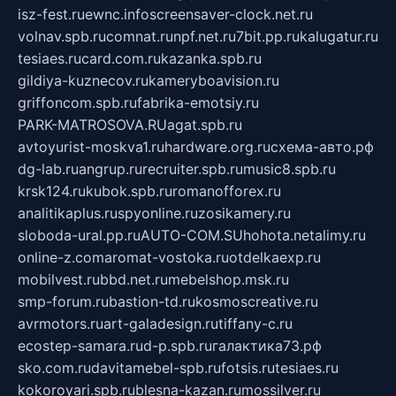
isz-fest.ru
ewnc.info
screensaver-clock.net.ru
volnav.spb.ru
comnat.ru
npf.net.ru
7bit.pp.ru
kalugatur.ru
tesiaes.ru
card.com.ru
kazanka.spb.ru
gildiya-kuznecov.ru
kameryboavision.ru
griffoncom.spb.ru
fabrika-emotsiy.ru
PARK-MATROSOVA.RU
agat.spb.ru
avtoyurist-moskva1.ru
hardware.org.ru
схема-авто.рф
dg-lab.ru
angrup.ru
recruiter.spb.ru
music8.spb.ru
krsk124.ru
kubok.spb.ru
romanofforex.ru
analitikaplus.ru
spyonline.ru
zosikamery.ru
sloboda-ural.pp.ru
AUTO-COM.SU
hohota.net
alimy.ru
online-z.com
aromat-vostoka.ru
otdelkaexp.ru
mobilvest.ru
bbd.net.ru
mebelshop.msk.ru
smp-forum.ru
bastion-td.ru
kosmoscreative.ru
avrmotors.ru
art-galadesign.ru
tiffany-c.ru
ecostep-samara.ru
d-p.spb.ru
галактика73.рф
sko.com.ru
davitamebel-spb.ru
fotsis.ru
tesiaes.ru
kokoroyari.spb.ru
blesna-kazan.ru
mossilver.ru