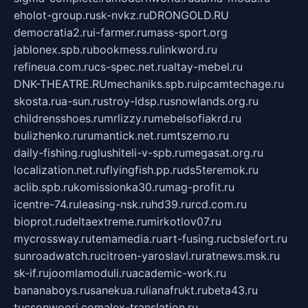
eholot-group.ru
sk-nvkz.ru
DRONGOLD.RU
democratia2.ru
i-farmer.ru
mass-sport.org
jablonex.spb.ru
bookmess.ru
linkword.ru
refineua.com.ru
cs-spec.net.ru
altay-mebel.ru
DNK-THEATRE.RU
mechaniks.spb.ru
ipcamtechage.ru
skosta.ru
a-sun.ru
stroy-ldsp.ru
snowlands.org.ru
childrensshoes.ru
mrlizzy.ru
mebelsofiakrd.ru
bulizhenko.ru
rumantick.net.ru
mtszerno.ru
daily-fishing.ru
glushiteli-v-spb.ru
megasat.org.ru
localization.net.ru
flyingfish.pp.ru
ds5teremok.ru
aclib.spb.ru
komissionka30.ru
mag-profit.ru
icentre-74.ru
leasing-nsk.ru
hd39.ru
rcd.com.ru
bioprot.ru
deltaextreme.ru
mirkotlov07.ru
mycrossway.ru
temamedia.ru
art-fusing.ru
cbslefort.ru
sunroadwatch.ru
citroen-yaroslavl.ru
ratnews.msk.ru
sk-if.ru
joomlamoduli.ru
academic-work.ru
bananaboys.ru
sanekua.ru
lianafrukt.ru
beta43.ru
tucsonwoori.com
alex-translation.ru