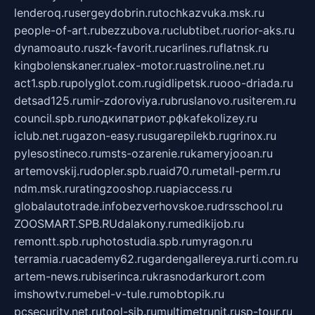
lenderoq.ru
sergeydobrin.ru
tochkazvuka.msk.ru
people-of-art.ru
bezzubova.ru
clubtibet.ru
orior-aks.ru
dynamoauto.ru
szk-favorit.ru
carlines.ru
flatnsk.ru
kingbolenskaner.ru
alex-motor.ru
astroline.net.ru
act1.spb.ru
polyglot.com.ru
gidlipetsk.ru
ooo-driada.ru
detsad125.ru
mir-zdoroviya.ru
bruslanovo.ru
siterem.ru
council.spb.ru
лодкипатриот.рф
kafekolizey.ru
iclub.net.ru
gazon-easy.ru
sugarepilekb.ru
grinox.ru
pylesostineco.ru
msts-ozarenie.ru
kameryjooan.ru
artemovskij.ru
dopler.spb.ru
aid70.ru
metall-perm.ru
ndm.msk.ru
ratingzooshop.ru
apiaccess.ru
globalautotrade.info
bezverhovskoe.ru
drsschool.ru
ZOOSMART.SPB.RU
dalakony.ru
medikijob.ru
remontt.spb.ru
photostudia.spb.ru
myragon.ru
terramia.ru
academy62.ru
gardengallereya.ru
rti.com.ru
artem-news.ru
biserinca.ru
krasnodarkurort.com
imshowtv.ru
mebel-v-tule.ru
mobtopik.ru
pcsecurity.net.ru
tool-sib.ru
multimetrunit.ru
sp-tour.ru