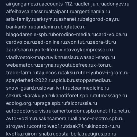
airgungames.ru
accounts-112.ru
adler-jun.ru
adonyev.ru
alfeihavsalnassr.ru
altaipant.ru
argentinamia.ru
aria-family.ru
arkrym.ru
ashanet.ru
belgorod-day.ru
bankaribi.ru
bandamn.ru
bigfatcc.ru
blagodarenie-spb.ru
borodino-media.ru
card-voice.ru
cardvoice.ru
zed-online.ru
zvonitut.ru
zebra-tlt.ru
zarafshan.ru
york-life.ru
vintovoykompressor.ru
vladivostok-map.ru
vlknrussia.ru
wasabi-shop.ru
webamator.ru
zaryna.ru
youtubefree.ru
x-ton.ru
trade-farm.ru
tajuncos.ru
taksu.ru
tor-lyubov-i-grom.ru
spayderhed-2022.ru
splclub.ru
stoppamedia.ru
snow-guard.ru
slovar-ivrit.ru
cleanmedicine.ru
shkurki-karakulya.ru
kanotiforet.spb.ru
tutmassage.ru
ecolog.org.ru
praga.spb.ru
falcorussia.ru
autodoctorservis.ru
kamertondom.spb.ru
net-life.net.ru
avto-vozim.ru
sakhcamera.ru
alliance-electro.spb.ru
stroyavt.ru
controlweb1.ru
tdsak74.ru
kinzozo-ru.ru
kvotka.ru
iron-snab.ru
costa-bella.ru
eugrus.pp.ru