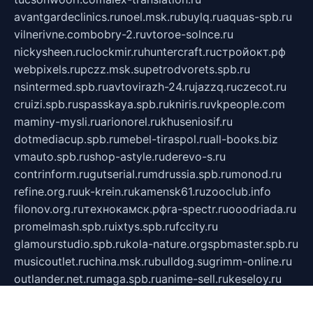
avantgardeclinics.ru
noel.msk.ru
buylq.ru
aquas-spb.ru
vilnerivne.com
bobry-2.ru
vtoroe-solnce.ru
nickysheen.ru
clockmir.ru
huntercraft.ru
стройокт.рф
webpixels.ru
pczz.msk.su
petrodvorets.spb.ru
nsintermed.spb.ru
avtovirazh-24.ru
jazzq.ru
czecot.ru
cruizi.spb.ru
spasskaya.spb.ru
kniris.ru
vkpeople.com
maminy-mysli.ru
arionorel.ru
khuseniosif.ru
dotmediacup.spb.ru
mebel-tiraspol.ru
all-books.biz
vmauto.spb.ru
shop-astyle.ru
derevo-s.ru
contrinform.ru
gutserial.ru
mdrussia.spb.ru
monod.ru
refine.org.ru
uk-krein.ru
kamensk61.ru
zooclub.info
filonov.org.ru
технокамск.рф
ra-spectr.ru
ooodriada.ru
promelmash.spb.ru
ixtys.spb.ru
fccity.ru
glamourstudio.spb.ru
kola-nature.org
spbmaster.spb.ru
musicoutlet.ru
china.msk.ru
bulldog.su
grimm-online.ru
outlander.net.ru
maga.spb.ru
anime-sell.ru
keseloy.ru
газприборсервис.рф
karmin.spb.ru
shekswood.ru