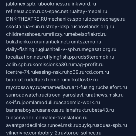
jablonex.spb.ru
bookmess.ru
linkword.ru
refineua.com.ru
cs-spec.net.ru
altay-mebel.ru
DNK-THEATRE.RU
mechaniks.spb.ru
ipcamtechage.ru
skosta.ru
a-sun.ru
stroy-ldsp.ru
snowlands.org.ru
childrensshoes.ru
mrlizzy.ru
mebelsofiakrd.ru
bulizhenko.ru
rumantick.net.ru
mtszerno.ru
daily-fishing.ru
glushiteli-v-spb.ru
megasat.org.ru
localization.net.ru
flyingfish.pp.ru
ds5teremok.ru
aclib.spb.ru
komissionka30.ru
mag-profit.ru
icentre-74.ru
leasing-nsk.ru
hd39.ru
rcd.com.ru
bioprot.ru
deltaextreme.ru
mirkotlov07.ru
mycrossway.ru
temamedia.ru
art-fusing.ru
cbslefort.ru
sunroadwatch.ru
citroen-yaroslavl.ru
ratnews.msk.ru
sk-if.ru
joomlamoduli.ru
academic-work.ru
bananaboys.ru
sanekua.ru
lianafrukt.ru
beta43.ru
tucsonwoori.com
alex-translation.ru
avantgardeclinics.ru
noel.msk.ru
buylq.ru
aquas-spb.ru
vilnerivne.com
bobry-2.ru
vtoroe-solnce.ru