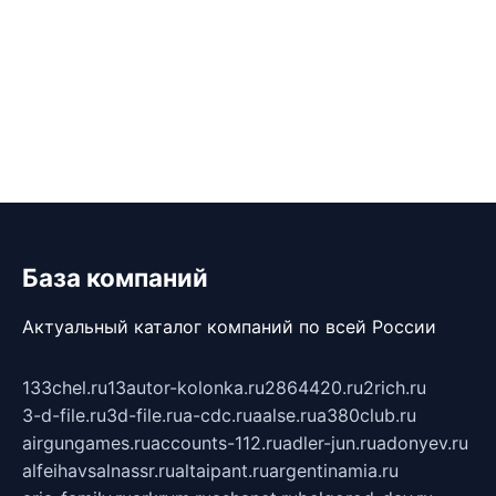
База компаний
Актуальный каталог компаний по всей России
133chel.ru
13autor-kolonka.ru
2864420.ru
2rich.ru
3-d-file.ru
3d-file.ru
a-cdc.ru
aalse.ru
a380club.ru
airgungames.ru
accounts-112.ru
adler-jun.ru
adonyev.ru
alfeihavsalnassr.ru
altaipant.ru
argentinamia.ru