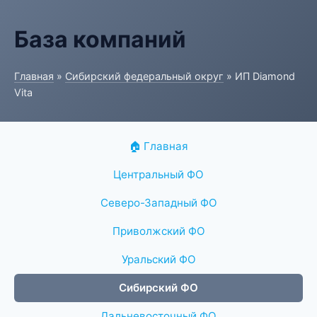
База компаний
Главная
»
Сибирский федеральный округ
» ИП Diamond
Vita
🏠 Главная
Центральный ФО
Северо-Западный ФО
Приволжский ФО
Уральский ФО
Сибирский ФО
Дальневосточный ФО