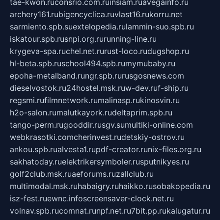
tae-kwon.ru
consrio.com.ru
insiam.ru
avegainfo.ru
archery161.ru
bigencyclica.ru
vlast16.ru
korru.net
sarmiento.spb.su
extelopedia.ru
lammin-suo.spb.ru
iskatour.spb.ru
snpi.org.ru
running-line.ru
krygeva-spa.ru
chel.net.ru
rust-loco.ru
dugshop.ru
hl-beta.spb.ru
school494.spb.ru
mymubaby.ru
epoha-metalband.ru
ngr.spb.ru
rusgosnews.com
dieselvostok.ru
24hostel.msk.ru
w-dev.ru
f-ship.ru
regsmi.ru
filmnetwork.ru
malinasp.ru
kinosvin.ru
h2o-salon.ru
malutkayork.ru
deltaprim.spb.ru
tango-perm.ru
gooddir.ru
sgv.su
multiki-online.com
webkrasotki.com
cherinvest.ru
detskiy-ostrov.ru
ankou.spb.ru
alvesta1.ru
pdf-creator.ru
nix-files.org.ru
sakhatoday.ru
elektrikersymboler.ru
sputnikyes.ru
golf2club.msk.ru
aeforums.ru
zallclub.ru
multimodal.msk.ru
habaigry.ru
haikko.ru
sobakopedia.ru
isz-fest.ru
ewnc.info
screensaver-clock.net.ru
volnav.spb.ru
comnat.ru
npf.net.ru
7bit.pp.ru
kalugatur.ru