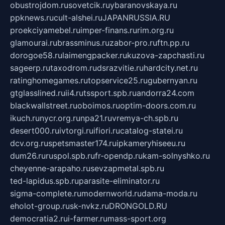
obustrojdom.ru
sovetcik.ru
ybaranovskaya.ru
ppknews.ru
cult-alshei.ru
JAPANRUSSIA.RU
proekciyamebel.ru
imper-finans.ru
rim.org.ru
glamourai.ru
brassminus.ru
zabor-pro.ru
ftn.pp.ru
dorogoe58.ru
laimengpacker.ru
kuzova-zapchasti.ru
sageerp.ru
taxodrom.ru
dsrazvitie.ru
hardcity.net.ru
ratinghomegames.ru
topservice25.ru
gubernyan.ru
gtglasslined.ru
ii4.ru
tssport.spb.ru
andorra24.com
blackwallstreet.ru
oboimos.ru
optim-doors.com.ru
ikuch.ru
nycr.org.ru
npa21.ru
vremya-ch.spb.ru
desert000.ru
ivtorgi.ru
ifiori.ru
catalog-statei.ru
dcv.org.ru
spetsmaster174.ru
ipkameryhiseeu.ru
dum26.ru
ruspol.spb.ru
fr-opendp.ru
kam-solnyshko.ru
cheyenne-arapaho.ru
sevzapmetal.spb.ru
ted-lapidus.spb.ru
parasite-eliminator.ru
sigma-complete.ru
modernworld.ru
dama-moda.ru
eholot-group.ru
sk-nvkz.ru
DRONGOLD.RU
democratia2.ru
i-farmer.ru
mass-sport.org