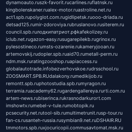
dynamoauto.ru
szk-favorit.ru
carlines.ru
flatnsk.ru
kingbolenskaner.ru
alex-motor.ru
astroline.net.ru
act1.spb.ru
polyglot.com.ru
gidlipetsk.ru
ooo-driada.ru
detsad125.ru
mir-zdoroviya.ru
bruslanovo.ru
siterem.ru
council.spb.ru
лодкипатриот.рф
kafekolizey.ru
iclub.net.ru
gazon-easy.ru
sugarepilekb.ru
grinox.ru
pylesostineco.ru
msts-ozarenie.ru
kameryjooan.ru
artemovskij.ru
dopler.spb.ru
aid70.ru
metall-perm.ru
ndm.msk.ru
ratingzooshop.ru
apiaccess.ru
globalautotrade.info
bezverhovskoe.ru
drsschool.ru
ZOOSMART.SPB.RU
dalakony.ru
medikijob.ru
remontt.spb.ru
photostudia.spb.ru
myragon.ru
terramia.ru
academy62.ru
gardengallereya.ru
rti.com.ru
artem-news.ru
biserinca.ru
krasnodarkurort.com
imshowtv.ru
mebel-v-tule.ru
mobtopik.ru
pcsecurity.net.ru
tool-sib.ru
multimetrunit.ru
sp-tour.ru
fan-cs.ru
santeh-russia.ru
symbian9.net.ru
DSHAIR.RU
tmmotors.spb.ru
xjocuricopii.com
musavtomat.msk.ru