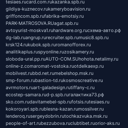
tesiaes.ru
card.com.ru
kazanka.spb.ru
gildiya-kuznecov.ru
kameryboavision.ru
griffoncom.spb.ru
fabrika-emotsiy.ru
PARK-MATROSOVA.RU
agat.spb.ru
avtoyurist-moskva1.ru
hardware.org.ru
схема-авто.рф
dg-lab.ru
angrup.ru
recruiter.spb.ru
music8.spb.ru
krsk124.ru
kubok.spb.ru
romanofforex.ru
analitikaplus.ru
spyonline.ru
zosikamery.ru
sloboda-ural.pp.ru
AUTO-COM.SU
hohota.net
alimy.ru
online-z.com
aromat-vostoka.ru
otdelkaexp.ru
mobilvest.ru
bbd.net.ru
mebelshop.msk.ru
smp-forum.ru
bastion-td.ru
kosmoscreative.ru
avrmotors.ru
art-galadesign.ru
tiffany-c.ru
ecostep-samara.ru
d-p.spb.ru
галактика73.рф
sko.com.ru
davitamebel-spb.ru
fotsis.ru
tesiaes.ru
kokoroyari.spb.ru
blesna-kazan.ru
mossilver.ru
lenderoq.ru
sergeydobrin.ru
tochkazvuka.msk.ru
people-of-art.ru
bezzubova.ru
clubtibet.ru
orior-aks.ru