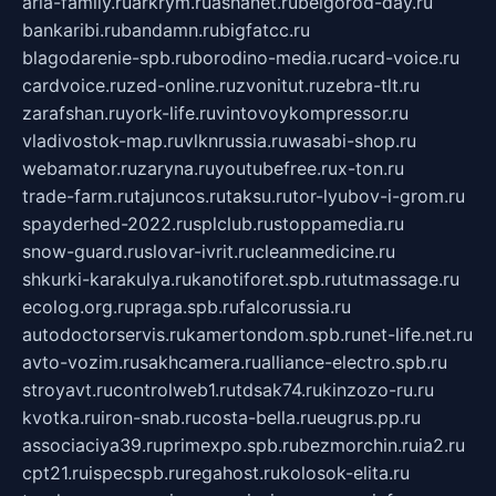
aria-family.ru
arkrym.ru
ashanet.ru
belgorod-day.ru
bankaribi.ru
bandamn.ru
bigfatcc.ru
blagodarenie-spb.ru
borodino-media.ru
card-voice.ru
cardvoice.ru
zed-online.ru
zvonitut.ru
zebra-tlt.ru
zarafshan.ru
york-life.ru
vintovoykompressor.ru
vladivostok-map.ru
vlknrussia.ru
wasabi-shop.ru
webamator.ru
zaryna.ru
youtubefree.ru
x-ton.ru
trade-farm.ru
tajuncos.ru
taksu.ru
tor-lyubov-i-grom.ru
spayderhed-2022.ru
splclub.ru
stoppamedia.ru
snow-guard.ru
slovar-ivrit.ru
cleanmedicine.ru
shkurki-karakulya.ru
kanotiforet.spb.ru
tutmassage.ru
ecolog.org.ru
praga.spb.ru
falcorussia.ru
autodoctorservis.ru
kamertondom.spb.ru
net-life.net.ru
avto-vozim.ru
sakhcamera.ru
alliance-electro.spb.ru
stroyavt.ru
controlweb1.ru
tdsak74.ru
kinzozo-ru.ru
kvotka.ru
iron-snab.ru
costa-bella.ru
eugrus.pp.ru
associaciya39.ru
primexpo.spb.ru
bezmorchin.ru
ia2.ru
cpt21.ru
ispecspb.ru
regahost.ru
kolosok-elita.ru