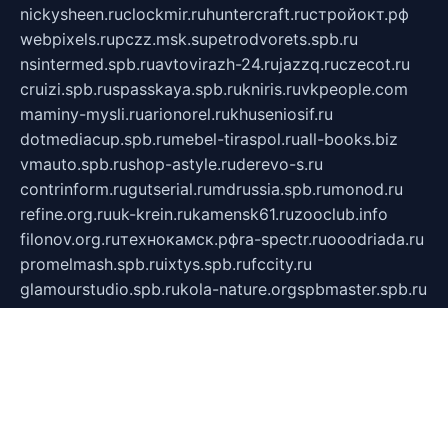
nickysheen.ru
clockmir.ru
huntercraft.ru
стройокт.рф
webpixels.ru
pczz.msk.su
petrodvorets.spb.ru
nsintermed.spb.ru
avtovirazh-24.ru
jazzq.ru
czecot.ru
cruizi.spb.ru
spasskaya.spb.ru
kniris.ru
vkpeople.com
maminy-mysli.ru
arionorel.ru
khuseniosif.ru
dotmediacup.spb.ru
mebel-tiraspol.ru
all-books.biz
vmauto.spb.ru
shop-astyle.ru
derevo-s.ru
contrinform.ru
gutserial.ru
mdrussia.spb.ru
monod.ru
refine.org.ru
uk-krein.ru
kamensk61.ru
zooclub.info
filonov.org.ru
технокамск.рф
ra-spectr.ru
ooodriada.ru
promelmash.spb.ru
ixtys.spb.ru
fccity.ru
glamourstudio.spb.ru
kola-nature.org
spbmaster.spb.ru
musicoutlet.ru
china.msk.ru
bulldog.su
grimm-online.ru
outlander.net.ru
maga.spb.ru
anime-sell.ru
keseloy.ru
газприборсервис.рф
karmin.spb.ru
shekswood.ru
tischlermebel.ru
automall66.ru
mag-vladimir.ru
yardbar.ru
kiwitour.spb.ru
indesign.com.ru
freestylemebel.ru
bany-samara.ru
rsei.ru