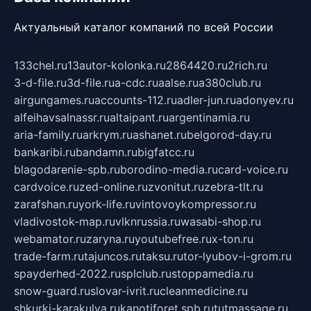
Актуальный каталог компаний по всей России
133chel.ru
13autor-kolonka.ru
2864420.ru
2rich.ru
3-d-file.ru
3d-file.ru
a-cdc.ru
aalse.ru
a380club.ru
airgungames.ru
accounts-112.ru
adler-jun.ru
adonyev.ru
alfeihavsalnassr.ru
altaipant.ru
argentinamia.ru
aria-family.ru
arkrym.ru
ashanet.ru
belgorod-day.ru
bankaribi.ru
bandamn.ru
bigfatcc.ru
blagodarenie-spb.ru
borodino-media.ru
card-voice.ru
cardvoice.ru
zed-online.ru
zvonitut.ru
zebra-tlt.ru
zarafshan.ru
york-life.ru
vintovoykompressor.ru
vladivostok-map.ru
vlknrussia.ru
wasabi-shop.ru
webamator.ru
zaryna.ru
youtubefree.ru
x-ton.ru
trade-farm.ru
tajuncos.ru
taksu.ru
tor-lyubov-i-grom.ru
spayderhed-2022.ru
splclub.ru
stoppamedia.ru
snow-guard.ru
slovar-ivrit.ru
cleanmedicine.ru
shkurki-karakulya.ru
kanotiforet.spb.ru
tutmassage.ru