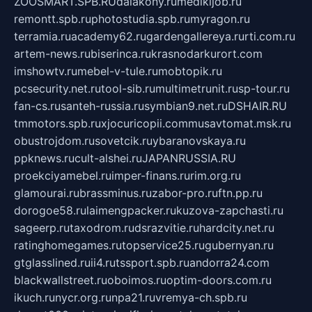
ZOOSMART.SPB.RU
dalakony.ru
medikijob.ru
remontt.spb.ru
photostudia.spb.ru
myragon.ru
terramia.ru
academy62.ru
gardengallereya.ru
rti.com.ru
artem-news.ru
biserinca.ru
krasnodarkurort.com
imshowtv.ru
mebel-v-tule.ru
mobtopik.ru
pcsecurity.net.ru
tool-sib.ru
multimetrunit.ru
sp-tour.ru
fan-cs.ru
santeh-russia.ru
symbian9.net.ru
DSHAIR.RU
tmmotors.spb.ru
xjocuricopii.com
musavtomat.msk.ru
obustrojdom.ru
sovetcik.ru
ybaranovskaya.ru
ppknews.ru
cult-alshei.ru
JAPANRUSSIA.RU
proekciyamebel.ru
imper-finans.ru
rim.org.ru
glamourai.ru
brassminus.ru
zabor-pro.ru
ftn.pp.ru
dorogoe58.ru
laimengpacker.ru
kuzova-zapchasti.ru
sageerp.ru
taxodrom.ru
dsrazvitie.ru
hardcity.net.ru
ratinghomegames.ru
topservice25.ru
gubernyan.ru
gtglasslined.ru
ii4.ru
tssport.spb.ru
andorra24.com
blackwallstreet.ru
oboimos.ru
optim-doors.com.ru
ikuch.ru
nycr.org.ru
npa21.ru
vremya-ch.spb.ru