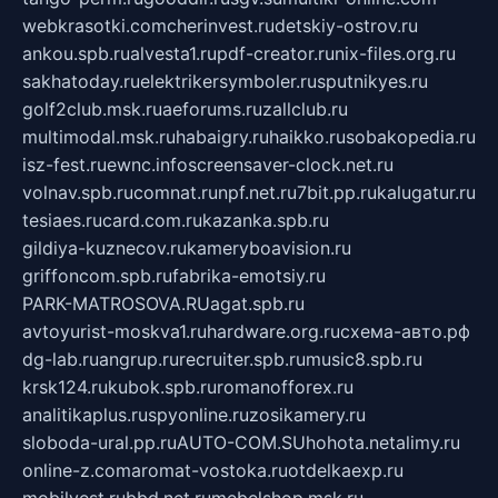
webkrasotki.com
cherinvest.ru
detskiy-ostrov.ru
ankou.spb.ru
alvesta1.ru
pdf-creator.ru
nix-files.org.ru
sakhatoday.ru
elektrikersymboler.ru
sputnikyes.ru
golf2club.msk.ru
aeforums.ru
zallclub.ru
multimodal.msk.ru
habaigry.ru
haikko.ru
sobakopedia.ru
isz-fest.ru
ewnc.info
screensaver-clock.net.ru
volnav.spb.ru
comnat.ru
npf.net.ru
7bit.pp.ru
kalugatur.ru
tesiaes.ru
card.com.ru
kazanka.spb.ru
gildiya-kuznecov.ru
kameryboavision.ru
griffoncom.spb.ru
fabrika-emotsiy.ru
PARK-MATROSOVA.RU
agat.spb.ru
avtoyurist-moskva1.ru
hardware.org.ru
схема-авто.рф
dg-lab.ru
angrup.ru
recruiter.spb.ru
music8.spb.ru
krsk124.ru
kubok.spb.ru
romanofforex.ru
analitikaplus.ru
spyonline.ru
zosikamery.ru
sloboda-ural.pp.ru
AUTO-COM.SU
hohota.net
alimy.ru
online-z.com
aromat-vostoka.ru
otdelkaexp.ru