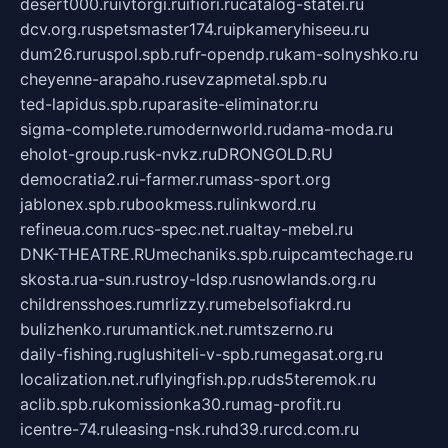
desert000.ru
ivtorgi.ru
ifiori.ru
catalog-statei.ru
dcv.org.ru
spetsmaster174.ru
ipkameryhiseeu.ru
dum26.ru
ruspol.spb.ru
fr-opendp.ru
kam-solnyshko.ru
cheyenne-arapaho.ru
sevzapmetal.spb.ru
ted-lapidus.spb.ru
parasite-eliminator.ru
sigma-complete.ru
modernworld.ru
dama-moda.ru
eholot-group.ru
sk-nvkz.ru
DRONGOLD.RU
democratia2.ru
i-farmer.ru
mass-sport.org
jablonex.spb.ru
bookmess.ru
linkword.ru
refineua.com.ru
cs-spec.net.ru
altay-mebel.ru
DNK-THEATRE.RU
mechaniks.spb.ru
ipcamtechage.ru
skosta.ru
a-sun.ru
stroy-ldsp.ru
snowlands.org.ru
childrensshoes.ru
mrlizzy.ru
mebelsofiakrd.ru
bulizhenko.ru
rumantick.net.ru
mtszerno.ru
daily-fishing.ru
glushiteli-v-spb.ru
megasat.org.ru
localization.net.ru
flyingfish.pp.ru
ds5teremok.ru
aclib.spb.ru
komissionka30.ru
mag-profit.ru
icentre-74.ru
leasing-nsk.ru
hd39.ru
rcd.com.ru