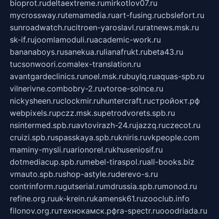
bioprot.ru
deltaextreme.ru
mirkotlov07.ru
mycrossway.ru
temamedia.ru
art-fusing.ru
cbslefort.ru
sunroadwatch.ru
citroen-yaroslavl.ru
ratnews.msk.ru
sk-if.ru
joomlamoduli.ru
academic-work.ru
bananaboys.ru
sanekua.ru
lianafrukt.ru
beta43.ru
tucsonwoori.com
alex-translation.ru
avantgardeclinics.ru
noel.msk.ru
buylq.ru
aquas-spb.ru
vilnerivne.com
bobry-2.ru
vtoroe-solnce.ru
nickysheen.ru
clockmir.ru
huntercraft.ru
стройокт.рф
webpixels.ru
pczz.msk.su
petrodvorets.spb.ru
nsintermed.spb.ru
avtovirazh-24.ru
jazzq.ru
czecot.ru
cruizi.spb.ru
spasskaya.spb.ru
kniris.ru
vkpeople.com
maminy-mysli.ru
arionorel.ru
khuseniosif.ru
dotmediacup.spb.ru
mebel-tiraspol.ru
all-books.biz
vmauto.spb.ru
shop-astyle.ru
derevo-s.ru
contrinform.ru
gutserial.ru
mdrussia.spb.ru
monod.ru
refine.org.ru
uk-krein.ru
kamensk61.ru
zooclub.info
filonov.org.ru
технокамск.рф
ra-spectr.ru
ooodriada.ru