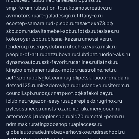
mobilvest.ru
bbd.net.ru
mebelshop.msk.ru
smp-forum.ru
bastion-td.ru
kosmoscreative.ru
avrmotors.ru
art-galadesign.ru
tiffany-c.ru
ecostep-samara.ru
d-p.spb.ru
галактика73.рф
sko.com.ru
davitamebel-spb.ru
fotsis.ru
tesiaes.ru
kokoroyari.spb.ru
blesna-kazan.ru
mossilver.ru
lenderoq.ru
sergeydobrin.ru
tochkazvuka.msk.ru
people-of-art.ru
bezzubova.ru
clubtibet.ru
orior-aks.ru
dynamoauto.ru
szk-favorit.ru
carlines.ru
flatnsk.ru
kingbolenskaner.ru
alex-motor.ru
astroline.net.ru
act1.spb.ru
polyglot.com.ru
gidlipetsk.ru
ooo-driada.ru
detsad125.ru
mir-zdoroviya.ru
bruslanovo.ru
siterem.ru
council.spb.ru
лодкипатриот.рф
kafekolizey.ru
iclub.net.ru
gazon-easy.ru
sugarepilekb.ru
grinox.ru
pylesostineco.ru
msts-ozarenie.ru
kameryjooan.ru
artemovskij.ru
dopler.spb.ru
aid70.ru
metall-perm.ru
ndm.msk.ru
ratingzooshop.ru
apiaccess.ru
globalautotrade.info
bezverhovskoe.ru
drsschool.ru