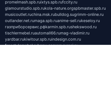
promelmash.spb.ru
ixtys.spb.ru
fccity.ru
glamourstudio.spb.ru
kola-nature.org
spbmaster.spb.ru
musicoutlet.ru
china.msk.ru
bulldog.su
grimm-online.ru
outlander.net.ru
maga.spb.ru
anime-sell.ru
keseloy.ru
газприборсервис.рф
karmin.spb.ru
shekswood.ru
tischlermebel.ru
automall66.ru
mag-vladimir.ru
yardbar.ru
kiwitour.spb.ru
indesign.com.ru
freestylemebel.ru
bany-samara.ru
rsei.ru
naidisvoyput.ru
mgsn-invest.ru
ipkamerasannce.ru
alicante-house.ru
ibelka74.ru
cozyhouse.info
vlkargalev-studio.ru
700mb.ru
figura-ufa.ru
alina-live.ru
belarusiannews.ru
womenknow.ru
dos-vniimk.ru
sega.net.ru
dv.net.ru
phenomenonsofhistory.com
telesputnik.net.ru
wall.pp.ru
pylesosroidmi.ru
gtc-clan.ru
cligs.ru
bibikazap.ru
popova.org.ru
netwhistler.spb.ru
bellvil.ru
bonzon.ru
iss-vladik.ru
defiparis.net.ru
las-gryzas.ru
amku.ru
electednews.spb.ru
feather.org.ru
spar72.ru
tankiigri.ru