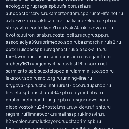
ecolog.org.ru
praga.spb.ru
falcorussia.ru
autodoctorservis.ru
kamertondom.spb.ru
net-life.net.ru
avto-vozim.ru
sakhcamera.ru
alliance-electro.spb.ru
stroyavt.ru
controlweb1.ru
tdsak74.ru
kinzozo-ru.ru
kvotka.ru
iron-snab.ru
costa-bella.ru
eugrus.pp.ru
associaciya39.ru
primexpo.spb.ru
bezmorchin.ru
ia2.ru
cpt21.ru
ispecspb.ru
regahost.ru
kolosok-elita.ru
tae-kwon.ru
consrio.com.ru
insiam.ru
avegainfo.ru
archery161.ru
bigencyclica.ru
vlast16.ru
korru.net
sarmiento.spb.su
extelopedia.ru
lammin-suo.spb.ru
iskatour.spb.ru
snpi.org.ru
running-line.ru
krygeva-spa.ru
chel.net.ru
rust-loco.ru
dugshop.ru
hl-beta.spb.ru
school494.spb.ru
mymubaby.ru
epoha-metalband.ru
ngr.spb.ru
rusgosnews.com
dieselvostok.ru
24hostel.msk.ru
w-dev.ru
f-ship.ru
regsmi.ru
filmnetwork.ru
malinasp.ru
kinosvin.ru
h2o-salon.ru
malutkayork.ru
deltaprim.spb.ru
tango-perm.ru
gooddir.ru
sgv.su
multiki-online.com