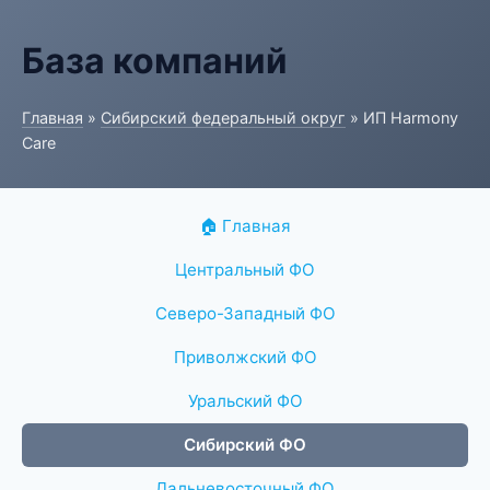
База компаний
Главная
»
Сибирский федеральный округ
» ИП Harmony
Care
🏠 Главная
Центральный ФО
Северо-Западный ФО
Приволжский ФО
Уральский ФО
Сибирский ФО
Дальневосточный ФО