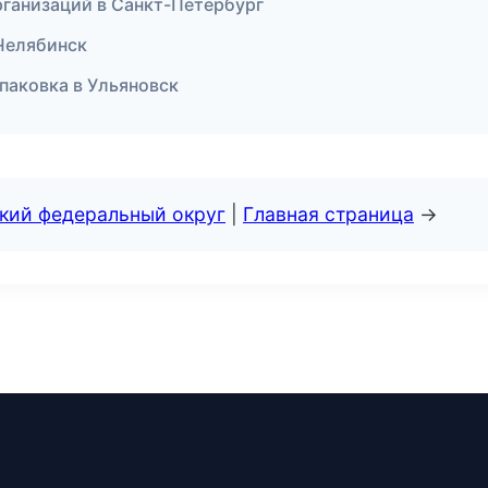
организаций в Санкт-Петербург
 Челябинск
паковка в Ульяновск
ский федеральный округ
|
Главная страница
→