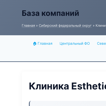
База компаний
Главная
»
Сибирский федеральный округ
» Клини
🏠 Главная
Центральный ФО
Севе
Клиника Esthet