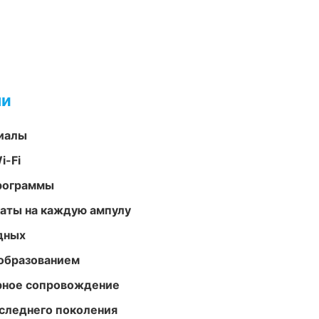
ми
риалы
i-Fi
программы
аты на каждую ампулу
одных
образованием
урное сопровождение
следнего поколения