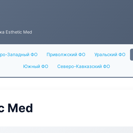
ка Esthetic Med
ро-Западный ФО
Приволжский ФО
Уральский ФО
Южный ФО
Северо-Кавказский ФО
ic Med