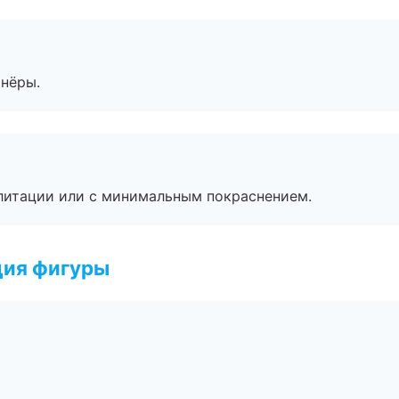
тнёры.
литации или с минимальным покраснением.
ция фигуры