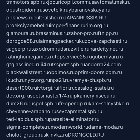
tmmotors.spb.ru
xjocuricopii.com
musavtomat.msk.ru
obustrojdom.ru
sovetcik.ru
ybaranovskaya.ru
ppknews.ru
cult-alshei.ru
JAPANRUSSIA.RU
proekciyamebel.ru
imper-finans.ru
rim.org.ru
glamourai.ru
brassminus.ru
zabor-pro.ru
ftn.pp.ru
dorogoe58.ru
laimengpacker.ru
kuzova-zapchasti.ru
sageerp.ru
taxodrom.ru
dsrazvitie.ru
hardcity.net.ru
ratinghomegames.ru
topservice25.ru
gubernyan.ru
gtglasslined.ru
ii4.ru
tssport.spb.ru
andorra24.com
blackwallstreet.ru
oboimos.ru
optim-doors.com.ru
ikuch.ru
nycr.org.ru
npa21.ru
vremya-ch.spb.ru
desert000.ru
ivtorgi.ru
ifiori.ru
catalog-statei.ru
dcv.org.ru
spetsmaster174.ru
ipkameryhiseeu.ru
dum26.ru
ruspol.spb.ru
fr-opendp.ru
kam-solnyshko.ru
cheyenne-arapaho.ru
sevzapmetal.spb.ru
ted-lapidus.spb.ru
parasite-eliminator.ru
sigma-complete.ru
modernworld.ru
dama-moda.ru
eholot-group.ru
sk-nvkz.ru
DRONGOLD.RU