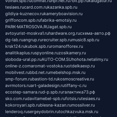
volnav.spb.ru
comnat.ru
npf.net.ru
7bit.pp.ru
kalugatur.ru
tesiaes.ru
card.com.ru
kazanka.spb.ru
gildiya-kuznecov.ru
kameryboavision.ru
griffoncom.spb.ru
fabrika-emotsiy.ru
PARK-MATROSOVA.RU
agat.spb.ru
avtoyurist-moskva1.ru
hardware.org.ru
схема-авто.рф
dg-lab.ru
angrup.ru
recruiter.spb.ru
music8.spb.ru
krsk124.ru
kubok.spb.ru
romanofforex.ru
analitikaplus.ru
spyonline.ru
zosikamery.ru
sloboda-ural.pp.ru
AUTO-COM.SU
hohota.net
alimy.ru
online-z.com
aromat-vostoka.ru
otdelkaexp.ru
mobilvest.ru
bbd.net.ru
mebelshop.msk.ru
smp-forum.ru
bastion-td.ru
kosmoscreative.ru
avrmotors.ru
art-galadesign.ru
tiffany-c.ru
ecostep-samara.ru
d-p.spb.ru
галактика73.рф
sko.com.ru
davitamebel-spb.ru
fotsis.ru
tesiaes.ru
kokoroyari.spb.ru
blesna-kazan.ru
mossilver.ru
lenderoq.ru
sergeydobrin.ru
tochkazvuka.msk.ru