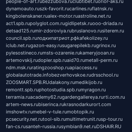
people-of-art.ru
bezzubova.ru
clubtibet.ru
orior-aks.ru
dynamoauto.ru
szk-favorit.ru
carlines.ru
flatnsk.ru
kingbolenskaner.ru
alex-motor.ru
astroline.net.ru
act1.spb.ru
polyglot.com.ru
gidlipetsk.ru
ooo-driada.ru
detsad125.ru
mir-zdoroviya.ru
bruslanovo.ru
siterem.ru
council.spb.ru
лодкипатриот.рф
kafekolizey.ru
iclub.net.ru
gazon-easy.ru
sugarepilekb.ru
grinox.ru
pylesostineco.ru
msts-ozarenie.ru
kameryjooan.ru
artemovskij.ru
dopler.spb.ru
aid70.ru
metall-perm.ru
ndm.msk.ru
ratingzooshop.ru
apiaccess.ru
globalautotrade.info
bezverhovskoe.ru
drsschool.ru
ZOOSMART.SPB.RU
dalakony.ru
medikijob.ru
remontt.spb.ru
photostudia.spb.ru
myragon.ru
terramia.ru
academy62.ru
gardengallereya.ru
rti.com.ru
artem-news.ru
biserinca.ru
krasnodarkurort.com
imshowtv.ru
mebel-v-tule.ru
mobtopik.ru
pcsecurity.net.ru
tool-sib.ru
multimetrunit.ru
sp-tour.ru
fan-cs.ru
santeh-russia.ru
symbian9.net.ru
DSHAIR.RU