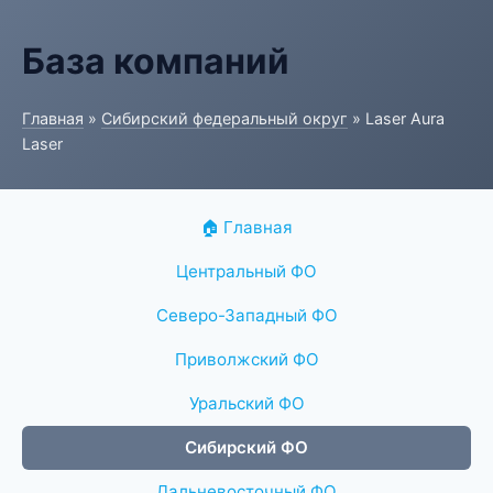
База компаний
Главная
»
Сибирский федеральный округ
» Laser Aura
Laser
🏠 Главная
Центральный ФО
Северо-Западный ФО
Приволжский ФО
Уральский ФО
Сибирский ФО
Дальневосточный ФО