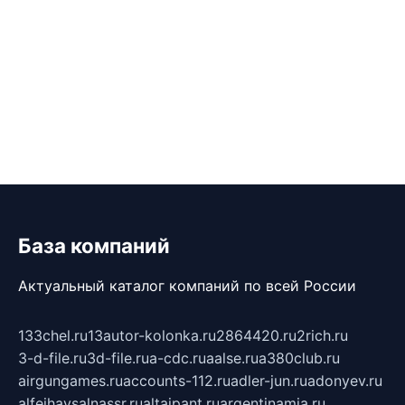
База компаний
Актуальный каталог компаний по всей России
133chel.ru
13autor-kolonka.ru
2864420.ru
2rich.ru
3-d-file.ru
3d-file.ru
a-cdc.ru
aalse.ru
a380club.ru
airgungames.ru
accounts-112.ru
adler-jun.ru
adonyev.ru
alfeihavsalnassr.ru
altaipant.ru
argentinamia.ru