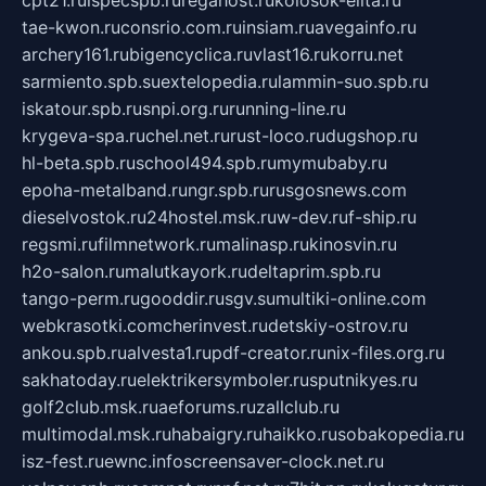
tae-kwon.ru
consrio.com.ru
insiam.ru
avegainfo.ru
archery161.ru
bigencyclica.ru
vlast16.ru
korru.net
sarmiento.spb.su
extelopedia.ru
lammin-suo.spb.ru
iskatour.spb.ru
snpi.org.ru
running-line.ru
krygeva-spa.ru
chel.net.ru
rust-loco.ru
dugshop.ru
hl-beta.spb.ru
school494.spb.ru
mymubaby.ru
epoha-metalband.ru
ngr.spb.ru
rusgosnews.com
dieselvostok.ru
24hostel.msk.ru
w-dev.ru
f-ship.ru
regsmi.ru
filmnetwork.ru
malinasp.ru
kinosvin.ru
h2o-salon.ru
malutkayork.ru
deltaprim.spb.ru
tango-perm.ru
gooddir.ru
sgv.su
multiki-online.com
webkrasotki.com
cherinvest.ru
detskiy-ostrov.ru
ankou.spb.ru
alvesta1.ru
pdf-creator.ru
nix-files.org.ru
sakhatoday.ru
elektrikersymboler.ru
sputnikyes.ru
golf2club.msk.ru
aeforums.ru
zallclub.ru
multimodal.msk.ru
habaigry.ru
haikko.ru
sobakopedia.ru
isz-fest.ru
ewnc.info
screensaver-clock.net.ru