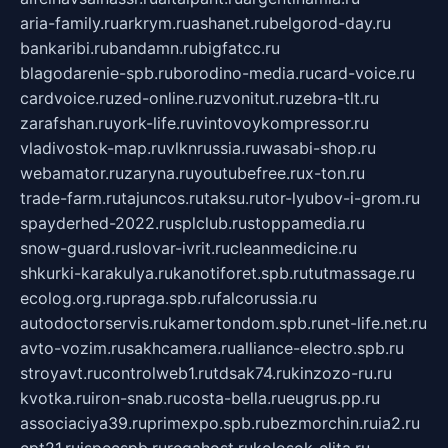
aria-family.ru
arkrym.ru
ashanet.ru
belgorod-day.ru
bankaribi.ru
bandamn.ru
bigfatcc.ru
blagodarenie-spb.ru
borodino-media.ru
card-voice.ru
cardvoice.ru
zed-online.ru
zvonitut.ru
zebra-tlt.ru
zarafshan.ru
york-life.ru
vintovoykompressor.ru
vladivostok-map.ru
vlknrussia.ru
wasabi-shop.ru
webamator.ru
zaryna.ru
youtubefree.ru
x-ton.ru
trade-farm.ru
tajuncos.ru
taksu.ru
tor-lyubov-i-grom.ru
spayderhed-2022.ru
splclub.ru
stoppamedia.ru
snow-guard.ru
slovar-ivrit.ru
cleanmedicine.ru
shkurki-karakulya.ru
kanotiforet.spb.ru
tutmassage.ru
ecolog.org.ru
praga.spb.ru
falcorussia.ru
autodoctorservis.ru
kamertondom.spb.ru
net-life.net.ru
avto-vozim.ru
sakhcamera.ru
alliance-electro.spb.ru
stroyavt.ru
controlweb1.ru
tdsak74.ru
kinzozo-ru.ru
kvotka.ru
iron-snab.ru
costa-bella.ru
eugrus.pp.ru
associaciya39.ru
primexpo.spb.ru
bezmorchin.ru
ia2.ru
cpt21.ru
ispecspb.ru
regahost.ru
kolosok-elita.ru