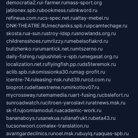
democratia2.ru
i-farmer.ru
mass-sport.org
jablonex.spb.ru
bookmess.ru
linkword.ru
refineua.com.ru
cs-spec.net.ru
altay-mebel.ru
DNK-THEATRE.RU
mechaniks.spb.ru
ipcamtechage.ru
skosta.ru
a-sun.ru
stroy-ldsp.ru
snowlands.org.ru
childrensshoes.ru
mrlizzy.ru
mebelsofiakrd.ru
bulizhenko.ru
rumantick.net.ru
mtszerno.ru
daily-fishing.ru
glushiteli-v-spb.ru
megasat.org.ru
localization.net.ru
flyingfish.pp.ru
ds5teremok.ru
aclib.spb.ru
komissionka30.ru
mag-profit.ru
icentre-74.ru
leasing-nsk.ru
hd39.ru
rcd.com.ru
bioprot.ru
deltaextreme.ru
mirkotlov07.ru
mycrossway.ru
temamedia.ru
art-fusing.ru
cbslefort.ru
sunroadwatch.ru
citroen-yaroslavl.ru
ratnews.msk.ru
sk-if.ru
joomlamoduli.ru
academic-work.ru
bananaboys.ru
sanekua.ru
lianafrukt.ru
beta43.ru
tucsonwoori.com
alex-translation.ru
avantgardeclinics.ru
noel.msk.ru
buylq.ru
aquas-spb.ru