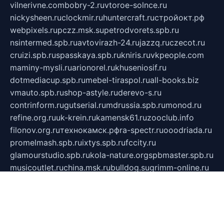
vilnerivne.com
bobry-2.ru
vtoroe-solnce.ru
nickysheen.ru
clockmir.ru
huntercraft.ru
стройокт.рф
webpixels.ru
pczz.msk.su
petrodvorets.spb.ru
nsintermed.spb.ru
avtovirazh-24.ru
jazzq.ru
czecot.ru
cruizi.spb.ru
spasskaya.spb.ru
kniris.ru
vkpeople.com
maminy-mysli.ru
arionorel.ru
khuseniosif.ru
dotmediacup.spb.ru
mebel-tiraspol.ru
all-books.biz
vmauto.spb.ru
shop-astyle.ru
derevo-s.ru
contrinform.ru
gutserial.ru
mdrussia.spb.ru
monod.ru
refine.org.ru
uk-krein.ru
kamensk61.ru
zooclub.info
filonov.org.ru
технокамск.рф
ra-spectr.ru
ooodriada.ru
promelmash.spb.ru
ixtys.spb.ru
fccity.ru
glamourstudio.spb.ru
kola-nature.org
spbmaster.spb.ru
musicoutlet.ru
china.msk.ru
bulldog.su
grimm-online.ru
outlander.net.ru
maga.spb.ru
anime-sell.ru
keseloy.ru
газприборсервис.рф
karmin.spb.ru
shekswood.ru
tischlermebel.ru
automall66.ru
mag-vladimir.ru
yardbar.ru
kiwitour.spb.ru
indesign.com.ru