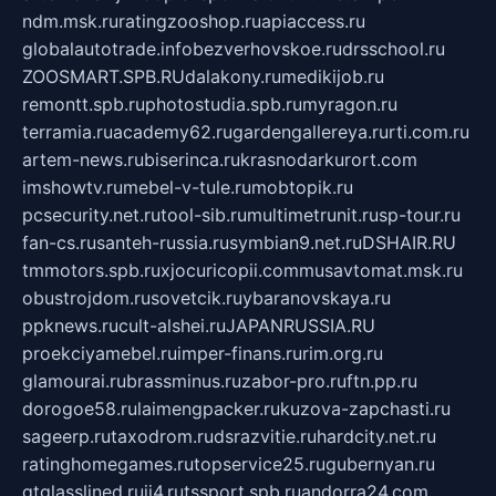
ndm.msk.ru
ratingzooshop.ru
apiaccess.ru
globalautotrade.info
bezverhovskoe.ru
drsschool.ru
ZOOSMART.SPB.RU
dalakony.ru
medikijob.ru
remontt.spb.ru
photostudia.spb.ru
myragon.ru
terramia.ru
academy62.ru
gardengallereya.ru
rti.com.ru
artem-news.ru
biserinca.ru
krasnodarkurort.com
imshowtv.ru
mebel-v-tule.ru
mobtopik.ru
pcsecurity.net.ru
tool-sib.ru
multimetrunit.ru
sp-tour.ru
fan-cs.ru
santeh-russia.ru
symbian9.net.ru
DSHAIR.RU
tmmotors.spb.ru
xjocuricopii.com
musavtomat.msk.ru
obustrojdom.ru
sovetcik.ru
ybaranovskaya.ru
ppknews.ru
cult-alshei.ru
JAPANRUSSIA.RU
proekciyamebel.ru
imper-finans.ru
rim.org.ru
glamourai.ru
brassminus.ru
zabor-pro.ru
ftn.pp.ru
dorogoe58.ru
laimengpacker.ru
kuzova-zapchasti.ru
sageerp.ru
taxodrom.ru
dsrazvitie.ru
hardcity.net.ru
ratinghomegames.ru
topservice25.ru
gubernyan.ru
gtglasslined.ru
ii4.ru
tssport.spb.ru
andorra24.com