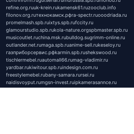
contrinform.ru
gutserial.ru
mdrussia.spb.ru
monod.ru
refine.org.ru
uk-krein.ru
kamensk61.ru
zooclub.info
filonov.org.ru
технокамск.рф
ra-spectr.ru
ooodriada.ru
promelmash.spb.ru
ixtys.spb.ru
fccity.ru
glamourstudio.spb.ru
kola-nature.org
spbmaster.spb.ru
musicoutlet.ru
china.msk.ru
bulldog.su
grimm-online.ru
outlander.net.ru
maga.spb.ru
anime-sell.ru
keseloy.ru
газприборсервис.рф
karmin.spb.ru
shekswood.ru
tischlermebel.ru
automall66.ru
mag-vladimir.ru
yardbar.ru
kiwitour.spb.ru
indesign.com.ru
freestylemebel.ru
bany-samara.ru
rsei.ru
naidisvoyput.ru
mgsn-invest.ru
ipkamerasannce.ru
alicante-house.ru
ibelka74.ru
cozyhouse.info
vlkargalev-studio.ru
700mb.ru
figura-ufa.ru
alina-live.ru
belarusiannews.ru
womenknow.ru
dos-vniimk.ru
sega.net.ru
dv.net.ru
phenomenonsofhistory.com
telesputnik.net.ru
wall.pp.ru
pylesosroidmi.ru
gtc-clan.ru
cligs.ru
bibikazap.ru
popova.org.ru