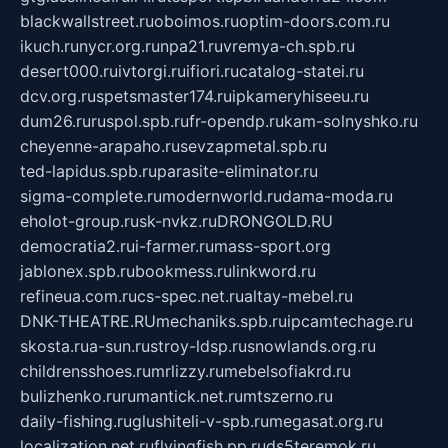
blackwallstreet.ru
oboimos.ru
optim-doors.com.ru
ikuch.ru
nycr.org.ru
npa21.ru
vremya-ch.spb.ru
desert000.ru
ivtorgi.ru
ifiori.ru
catalog-statei.ru
dcv.org.ru
spetsmaster174.ru
ipkameryhiseeu.ru
dum26.ru
ruspol.spb.ru
fr-opendp.ru
kam-solnyshko.ru
cheyenne-arapaho.ru
sevzapmetal.spb.ru
ted-lapidus.spb.ru
parasite-eliminator.ru
sigma-complete.ru
modernworld.ru
dama-moda.ru
eholot-group.ru
sk-nvkz.ru
DRONGOLD.RU
democratia2.ru
i-farmer.ru
mass-sport.org
jablonex.spb.ru
bookmess.ru
linkword.ru
refineua.com.ru
cs-spec.net.ru
altay-mebel.ru
DNK-THEATRE.RU
mechaniks.spb.ru
ipcamtechage.ru
skosta.ru
a-sun.ru
stroy-ldsp.ru
snowlands.org.ru
childrensshoes.ru
mrlizzy.ru
mebelsofiakrd.ru
bulizhenko.ru
rumantick.net.ru
mtszerno.ru
daily-fishing.ru
glushiteli-v-spb.ru
megasat.org.ru
localization.net.ru
flyingfish.pp.ru
ds5teremok.ru