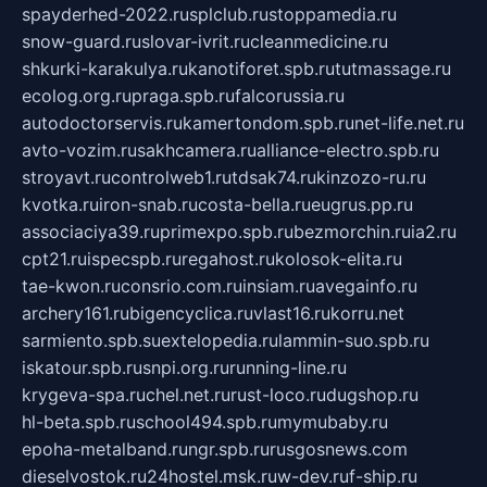
spayderhed-2022.ru
splclub.ru
stoppamedia.ru
snow-guard.ru
slovar-ivrit.ru
cleanmedicine.ru
shkurki-karakulya.ru
kanotiforet.spb.ru
tutmassage.ru
ecolog.org.ru
praga.spb.ru
falcorussia.ru
autodoctorservis.ru
kamertondom.spb.ru
net-life.net.ru
avto-vozim.ru
sakhcamera.ru
alliance-electro.spb.ru
stroyavt.ru
controlweb1.ru
tdsak74.ru
kinzozo-ru.ru
kvotka.ru
iron-snab.ru
costa-bella.ru
eugrus.pp.ru
associaciya39.ru
primexpo.spb.ru
bezmorchin.ru
ia2.ru
cpt21.ru
ispecspb.ru
regahost.ru
kolosok-elita.ru
tae-kwon.ru
consrio.com.ru
insiam.ru
avegainfo.ru
archery161.ru
bigencyclica.ru
vlast16.ru
korru.net
sarmiento.spb.su
extelopedia.ru
lammin-suo.spb.ru
iskatour.spb.ru
snpi.org.ru
running-line.ru
krygeva-spa.ru
chel.net.ru
rust-loco.ru
dugshop.ru
hl-beta.spb.ru
school494.spb.ru
mymubaby.ru
epoha-metalband.ru
ngr.spb.ru
rusgosnews.com
dieselvostok.ru
24hostel.msk.ru
w-dev.ru
f-ship.ru