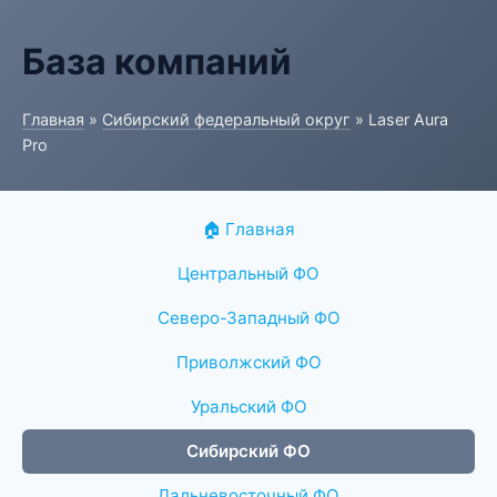
База компаний
Главная
»
Сибирский федеральный округ
» Laser Aura
Pro
🏠 Главная
Центральный ФО
Северо-Западный ФО
Приволжский ФО
Уральский ФО
Сибирский ФО
Дальневосточный ФО