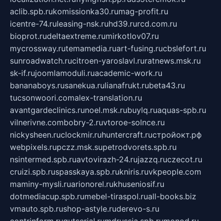
aclib.spb.ru
komissionka30.ru
mag-profit.ru
icentre-74.ru
leasing-nsk.ru
hd39.ru
rcd.com.ru
bioprot.ru
deltaextreme.ru
mirkotlov07.ru
mycrossway.ru
temamedia.ru
art-fusing.ru
cbslefort.ru
sunroadwatch.ru
citroen-yaroslavl.ru
ratnews.msk.ru
sk-if.ru
joomlamoduli.ru
academic-work.ru
bananaboys.ru
sanekua.ru
lianafrukt.ru
beta43.ru
tucsonwoori.com
alex-translation.ru
avantgardeclinics.ru
noel.msk.ru
buylq.ru
aquas-spb.ru
vilnerivne.com
bobry-2.ru
vtoroe-solnce.ru
nickysheen.ru
clockmir.ru
huntercraft.ru
стройокт.рф
webpixels.ru
pczz.msk.su
petrodvorets.spb.ru
nsintermed.spb.ru
avtovirazh-24.ru
jazzq.ru
czecot.ru
cruizi.spb.ru
spasskaya.spb.ru
kniris.ru
vkpeople.com
maminy-mysli.ru
arionorel.ru
khuseniosif.ru
dotmediacup.spb.ru
mebel-tiraspol.ru
all-books.biz
vmauto.spb.ru
shop-astyle.ru
derevo-s.ru