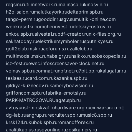
regsmi.ru
filmnetwork.ru
malinasp.ru
kinosvin.ru
h2o-salon.ru
malutkayork.ru
deltaprim.spb.ru
tango-perm.ru
gooddir.ru
sgv.su
multiki-online.com
webkrasotki.com
cherinvest.ru
detskiy-ostrov.ru
ankou.spb.ru
alvesta1.ru
pdf-creator.ru
nix-files.org.ru
sakhatoday.ru
elektrikersymboler.ru
sputnikyes.ru
golf2club.msk.ru
aeforums.ru
zallclub.ru
multimodal.msk.ru
habaigry.ru
haikko.ru
sobakopedia.ru
isz-fest.ru
ewnc.info
screensaver-clock.net.ru
volnav.spb.ru
comnat.ru
npf.net.ru
7bit.pp.ru
kalugatur.ru
tesiaes.ru
card.com.ru
kazanka.spb.ru
gildiya-kuznecov.ru
kameryboavision.ru
griffoncom.spb.ru
fabrika-emotsiy.ru
PARK-MATROSOVA.RU
agat.spb.ru
avtoyurist-moskva1.ru
hardware.org.ru
схема-авто.рф
dg-lab.ru
angrup.ru
recruiter.spb.ru
music8.spb.ru
krsk124.ru
kubok.spb.ru
romanofforex.ru
analitikaplus.ru
spyonline.ru
zosikamery.ru