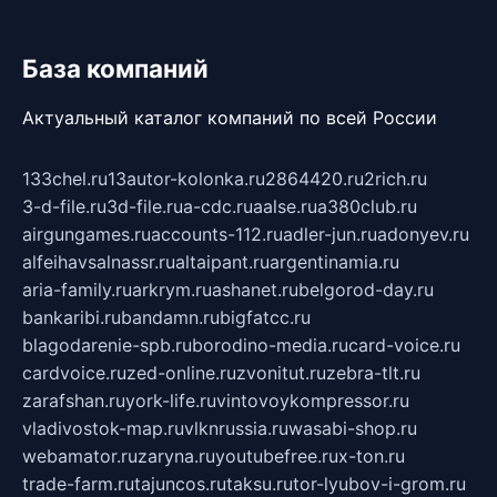
База компаний
Актуальный каталог компаний по всей России
133chel.ru
13autor-kolonka.ru
2864420.ru
2rich.ru
3-d-file.ru
3d-file.ru
a-cdc.ru
aalse.ru
a380club.ru
airgungames.ru
accounts-112.ru
adler-jun.ru
adonyev.ru
alfeihavsalnassr.ru
altaipant.ru
argentinamia.ru
aria-family.ru
arkrym.ru
ashanet.ru
belgorod-day.ru
bankaribi.ru
bandamn.ru
bigfatcc.ru
blagodarenie-spb.ru
borodino-media.ru
card-voice.ru
cardvoice.ru
zed-online.ru
zvonitut.ru
zebra-tlt.ru
zarafshan.ru
york-life.ru
vintovoykompressor.ru
vladivostok-map.ru
vlknrussia.ru
wasabi-shop.ru
webamator.ru
zaryna.ru
youtubefree.ru
x-ton.ru
trade-farm.ru
tajuncos.ru
taksu.ru
tor-lyubov-i-grom.ru