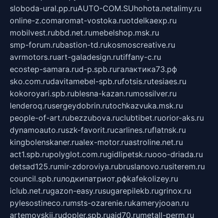
sloboda-ural.pp.ru
AUTO-COM.SU
hohota.net
alimy.ru
online-z.com
aromat-vostoka.ru
otdelkaexp.ru
mobilvest.ru
bbd.net.ru
mebelshop.msk.ru
smp-forum.ru
bastion-td.ru
kosmoscreative.ru
avrmotors.ru
art-galadesign.ru
tiffany-c.ru
ecostep-samara.ru
d-p.spb.ru
галактика73.рф
sko.com.ru
davitamebel-spb.ru
fotsis.ru
tesiaes.ru
kokoroyari.spb.ru
blesna-kazan.ru
mossilver.ru
lenderoq.ru
sergeydobrin.ru
tochkazvuka.msk.ru
people-of-art.ru
bezzubova.ru
clubtibet.ru
orior-aks.ru
dynamoauto.ru
szk-favorit.ru
carlines.ru
flatnsk.ru
kingbolenskaner.ru
alex-motor.ru
astroline.net.ru
act1.spb.ru
polyglot.com.ru
gidlipetsk.ru
ooo-driada.ru
detsad125.ru
mir-zdoroviya.ru
bruslanovo.ru
siterem.ru
council.spb.ru
лодкипатриот.рф
kafekolizey.ru
iclub.net.ru
gazon-easy.ru
sugarepilekb.ru
grinox.ru
pylesostineco.ru
msts-ozarenie.ru
kameryjooan.ru
artemovskij.ru
dopler.spb.ru
aid70.ru
metall-perm.ru