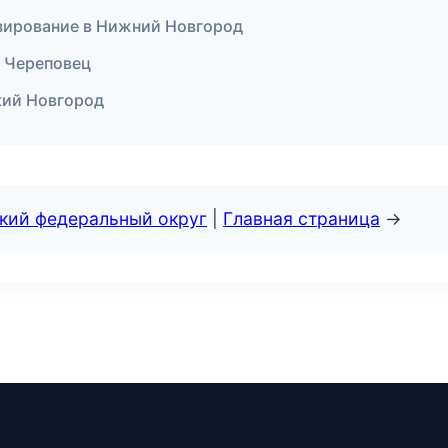
езирование в Нижний Новгород
в Череповец
икий Новгород
ский федеральный округ
|
Главная страница
→