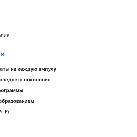
апия
ми
аты на каждую ампулу
следнего поколения
программы
образованием
i-Fi