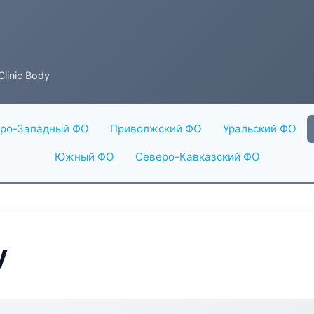
Clinic Body
ро-Западный ФО
Приволжский ФО
Уральский ФО
Южный ФО
Северо-Кавказский ФО
y