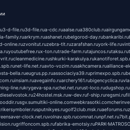
сии
ru
3-d-file.ru
3d-file.ru
a-cdc.ru
aalse.ru
a380club.ru
airgungame
ia-family.ru
arkrym.ru
ashanet.ru
belgorod-day.ru
bankaribi.ru
d-online.ru
zvonitut.ru
zebra-tlt.ru
zarafshan.ru
york-life.ru
vin
a.ru
youtubefree.ru
x-ton.ru
trade-farm.ru
tajuncos.ru
taksu.ru
vrit.ru
cleanmedicine.ru
shkurki-karakulya.ru
kanotiforet.spb.
spb.ru
net-life.net.ru
avto-vozim.ru
sakhcamera.ru
alliance-e
sta-bella.ru
eugrus.pp.ru
associaciya39.ru
primexpo.spb.ru
b
.com.ru
insiam.ru
avegainfo.ru
archery161.ru
bigencyclica.ru
vla
ning-line.ru
krygeva-spa.ru
chel.net.ru
rust-loco.ru
dugshop.ru
dieselvostok.ru
24hostel.msk.ru
w-dev.ru
f-ship.ru
regsmi.ru
f
ooddir.ru
sgv.su
multiki-online.com
webkrasotki.com
cherinve
trikersymboler.ru
sputnikyes.ru
golf2club.msk.ru
aeforums.ru
z
reensaver-clock.net.ru
volnav.spb.ru
comnat.ru
npf.net.ru
7bit.
sion.ru
griffoncom.spb.ru
fabrika-emotsiy.ru
PARK-MATROSO