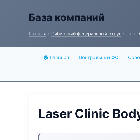
База компаний
Главная
»
Сибирский федеральный округ
» Laser 
🏠 Главная
Центральный ФО
Севе
Laser Clinic Bod