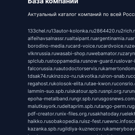
База компаний
Актуальный каталог компаний по всей Рос
133chel.ru
13autor-kolonka.ru
2864420.ru
2rich.
alfeihavsalnassr.ru
altaipant.ru
argentinamia.ru
ar
borodino-media.ru
card-voice.ru
cardvoice.ru
ze
vlknrussia.ru
wasabi-shop.ru
webamator.ru
zaryn
splclub.ru
stoppamedia.ru
snow-guard.ru
slovar-i
falcorussia.ru
autodoctorservis.ru
kamertondom.
tdsak74.ru
kinzozo-ru.ru
kvotka.ru
iron-snab.ru
co
regahost.ru
kolosok-elita.ru
tae-kwon.ru
consrio
lammin-suo.spb.ru
iskatour.spb.ru
snpi.org.ru
run
epoha-metalband.ru
ngr.spb.ru
rusgosnews.com
malutkayork.ru
deltaprim.spb.ru
tango-perm.ru
g
pdf-creator.ru
nix-files.org.ru
sakhatoday.ru
elek
haikko.ru
sobakopedia.ru
isz-fest.ru
ewnc.info
sc
kazanka.spb.ru
gildiya-kuznecov.ru
kameryboavi