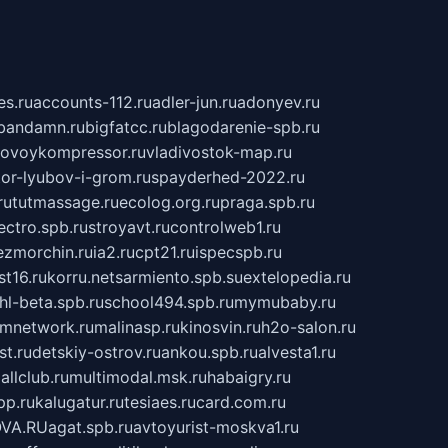
s.ru
accounts-112.ru
adler-jun.ru
adonyev.ru
bandamn.ru
bigfatcc.ru
blagodarenie-spb.ru
tovoykompressor.ru
vladivostok-map.ru
tor-lyubov-i-grom.ru
spayderhed-2022.ru
ru
tutmassage.ru
ecolog.org.ru
praga.spb.ru
lectro.spb.ru
stroyavt.ru
controlweb1.ru
ezmorchin.ru
ia2.ru
cpt21.ru
ispecspb.ru
st16.ru
korru.net
sarmiento.spb.su
extelopedia.ru
hl-beta.spb.ru
school494.spb.ru
mymubaby.ru
ilmnetwork.ru
malinasp.ru
kinosvin.ru
h2o-salon.ru
st.ru
detskiy-ostrov.ru
ankou.spb.ru
alvesta1.ru
allclub.ru
multimodal.msk.ru
habaigry.ru
pp.ru
kalugatur.ru
tesiaes.ru
card.com.ru
VA.RU
agat.spb.ru
avtoyurist-moskva1.ru