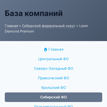
База компаний
Главная
»
Сибирский федеральный округ
» Laser
Diamond Premium
🏠 Главная
Центральный ФО
Северо-Западный ФО
Приволжский ФО
Уральский ФО
Сибирский ФО
Дальневосточный ФО