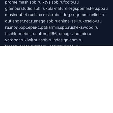
promelmash.spb.ru
ixtys.spb.ru
fccity.ru
glamourstudio.spb.ru
kola-nature.org
spbmaster.spb.ru
musicoutlet.ru
china.msk.ru
bulldog.su
grimm-online.ru
outlander.net.ru
maga.spb.ru
anime-sell.ru
keseloy.ru
газприборсервис.рф
karmin.spb.ru
shekswood.ru
tischlermebel.ru
automall66.ru
mag-vladimir.ru
yardbar.ru
kiwitour.spb.ru
indesign.com.ru
freestylemebel.ru
bany-samara.ru
rsei.ru
naidisvoyput.ru
mgsn-invest.ru
ipkamerasannce.ru
alicante-house.ru
ibelka74.ru
cozyhouse.info
vlkargalev-studio.ru
700mb.ru
figura-ufa.ru
alina-live.ru
belarusiannews.ru
womenknow.ru
dos-vniimk.ru
sega.net.ru
dv.net.ru
phenomenonsofhistory.com
telesputnik.net.ru
wall.pp.ru
pylesosroidmi.ru
gtc-clan.ru
cligs.ru
bibikazap.ru
popova.org.ru
netwhistler.spb.ru
bellvil.ru
bonzon.ru
iss-vladik.ru
defiparis.net.ru
las-gryzas.ru
amku.ru
electednews.spb.ru
feather.org.ru
spar72.ru
tankiigri.ru