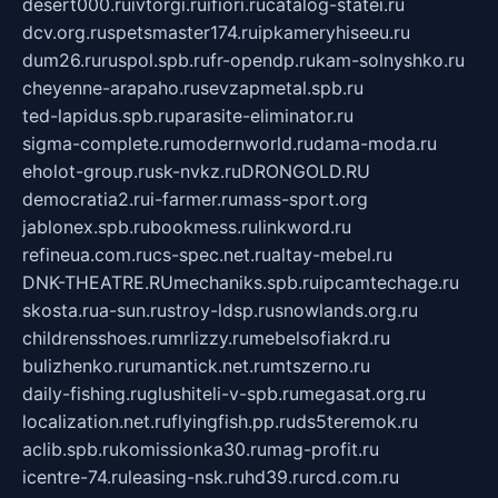
desert000.ru
ivtorgi.ru
ifiori.ru
catalog-statei.ru
dcv.org.ru
spetsmaster174.ru
ipkameryhiseeu.ru
dum26.ru
ruspol.spb.ru
fr-opendp.ru
kam-solnyshko.ru
cheyenne-arapaho.ru
sevzapmetal.spb.ru
ted-lapidus.spb.ru
parasite-eliminator.ru
sigma-complete.ru
modernworld.ru
dama-moda.ru
eholot-group.ru
sk-nvkz.ru
DRONGOLD.RU
democratia2.ru
i-farmer.ru
mass-sport.org
jablonex.spb.ru
bookmess.ru
linkword.ru
refineua.com.ru
cs-spec.net.ru
altay-mebel.ru
DNK-THEATRE.RU
mechaniks.spb.ru
ipcamtechage.ru
skosta.ru
a-sun.ru
stroy-ldsp.ru
snowlands.org.ru
childrensshoes.ru
mrlizzy.ru
mebelsofiakrd.ru
bulizhenko.ru
rumantick.net.ru
mtszerno.ru
daily-fishing.ru
glushiteli-v-spb.ru
megasat.org.ru
localization.net.ru
flyingfish.pp.ru
ds5teremok.ru
aclib.spb.ru
komissionka30.ru
mag-profit.ru
icentre-74.ru
leasing-nsk.ru
hd39.ru
rcd.com.ru