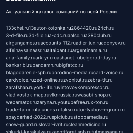
Актуальный каталог компаний по всей России
133chel.ru
13autor-kolonka.ru
2864420.ru
2rich.ru
3-d-file.ru
3d-file.ru
a-cdc.ru
aalse.ru
a380club.ru
airgungames.ru
accounts-112.ru
adler-jun.ru
adonyev.ru
alfeihavsalnassr.ru
altaipant.ru
argentinamia.ru
aria-family.ru
arkrym.ru
ashanet.ru
belgorod-day.ru
bankaribi.ru
bandamn.ru
bigfatcc.ru
blagodarenie-spb.ru
borodino-media.ru
card-voice.ru
cardvoice.ru
zed-online.ru
zvonitut.ru
zebra-tlt.ru
zarafshan.ru
york-life.ru
vintovoykompressor.ru
vladivostok-map.ru
vlknrussia.ru
wasabi-shop.ru
webamator.ru
zaryna.ru
youtubefree.ru
x-ton.ru
trade-farm.ru
tajuncos.ru
taksu.ru
tor-lyubov-i-grom.ru
spayderhed-2022.ru
splclub.ru
stoppamedia.ru
snow-guard.ru
slovar-ivrit.ru
cleanmedicine.ru
shkurki-karakulya.ru
kanotiforet.spb.ru
tutmassage.ru