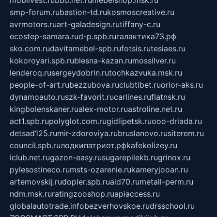
mobilvest.ru
bbd.net.ru
mebelshop.msk.ru
smp-forum.ru
bastion-td.ru
kosmoscreative.ru
avrmotors.ru
art-galadesign.ru
tiffany-c.ru
ecostep-samara.ru
d-p.spb.ru
галактика73.рф
sko.com.ru
davitamebel-spb.ru
fotsis.ru
tesiaes.ru
kokoroyari.spb.ru
blesna-kazan.ru
mossilver.ru
lenderoq.ru
sergeydobrin.ru
tochkazvuka.msk.ru
people-of-art.ru
bezzubova.ru
clubtibet.ru
orior-aks.ru
dynamoauto.ru
szk-favorit.ru
carlines.ru
flatnsk.ru
kingbolenskaner.ru
alex-motor.ru
astroline.net.ru
act1.spb.ru
polyglot.com.ru
gidlipetsk.ru
ooo-driada.ru
detsad125.ru
mir-zdoroviya.ru
bruslanovo.ru
siterem.ru
council.spb.ru
лодкипатриот.рф
kafekolizey.ru
iclub.net.ru
gazon-easy.ru
sugarepilekb.ru
grinox.ru
pylesostineco.ru
msts-ozarenie.ru
kameryjooan.ru
artemovskij.ru
dopler.spb.ru
aid70.ru
metall-perm.ru
ndm.msk.ru
ratingzooshop.ru
apiaccess.ru
globalautotrade.info
bezverhovskoe.ru
drsschool.ru