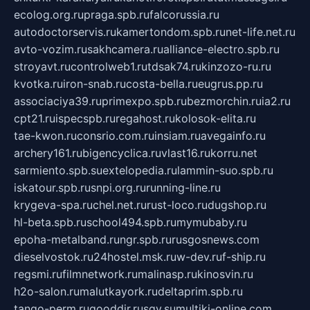
ecolog.org.ru
praga.spb.ru
falcorussia.ru
autodoctorservis.ru
kamertondom.spb.ru
net-life.net.ru
avto-vozim.ru
sakhcamera.ru
alliance-electro.spb.ru
stroyavt.ru
controlweb1.ru
tdsak74.ru
kinzozo-ru.ru
kvotka.ru
iron-snab.ru
costa-bella.ru
eugrus.pp.ru
associaciya39.ru
primexpo.spb.ru
bezmorchin.ru
ia2.ru
cpt21.ru
ispecspb.ru
regahost.ru
kolosok-elita.ru
tae-kwon.ru
consrio.com.ru
insiam.ru
avegainfo.ru
archery161.ru
bigencyclica.ru
vlast16.ru
korru.net
sarmiento.spb.su
extelopedia.ru
lammin-suo.spb.ru
iskatour.spb.ru
snpi.org.ru
running-line.ru
krygeva-spa.ru
chel.net.ru
rust-loco.ru
dugshop.ru
hl-beta.spb.ru
school494.spb.ru
mymubaby.ru
epoha-metalband.ru
ngr.spb.ru
rusgosnews.com
dieselvostok.ru
24hostel.msk.ru
w-dev.ru
f-ship.ru
regsmi.ru
filmnetwork.ru
malinasp.ru
kinosvin.ru
h2o-salon.ru
malutkayork.ru
deltaprim.spb.ru
tango-perm.ru
gooddir.ru
sgv.su
multiki-online.com