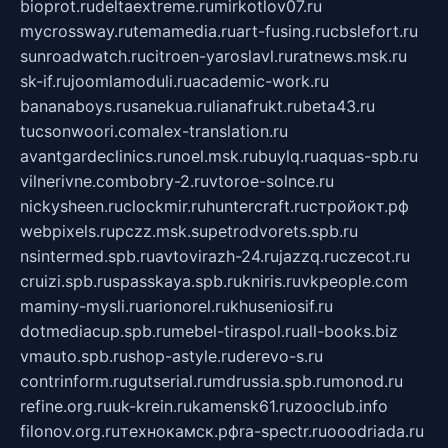
bioprot.ru
deltaextreme.ru
mirkotlov07.ru
mycrossway.ru
temamedia.ru
art-fusing.ru
cbslefort.ru
sunroadwatch.ru
citroen-yaroslavl.ru
ratnews.msk.ru
sk-if.ru
joomlamoduli.ru
academic-work.ru
bananaboys.ru
sanekua.ru
lianafrukt.ru
beta43.ru
tucsonwoori.com
alex-translation.ru
avantgardeclinics.ru
noel.msk.ru
buylq.ru
aquas-spb.ru
vilnerivne.com
bobry-2.ru
vtoroe-solnce.ru
nickysheen.ru
clockmir.ru
huntercraft.ru
стройокт.рф
webpixels.ru
pczz.msk.su
petrodvorets.spb.ru
nsintermed.spb.ru
avtovirazh-24.ru
jazzq.ru
czecot.ru
cruizi.spb.ru
spasskaya.spb.ru
kniris.ru
vkpeople.com
maminy-mysli.ru
arionorel.ru
khuseniosif.ru
dotmediacup.spb.ru
mebel-tiraspol.ru
all-books.biz
vmauto.spb.ru
shop-astyle.ru
derevo-s.ru
contrinform.ru
gutserial.ru
mdrussia.spb.ru
monod.ru
refine.org.ru
uk-krein.ru
kamensk61.ru
zooclub.info
filonov.org.ru
технокамск.рф
ra-spectr.ru
ooodriada.ru