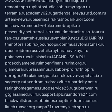
ZOOSMART.SPB.RU
dalakony.ru
medikijob.ru
remontt.spb.ru
photostudia.spb.ru
myragon.ru
terramia.ru
academy62.ru
gardengallereya.ru
rti.com.ru
artem-news.ru
biserinca.ru
krasnodarkurort.com
imshowtv.ru
mebel-v-tule.ru
mobtopik.ru
pcsecurity.net.ru
tool-sib.ru
multimetrunit.ru
sp-tour.ru
fan-cs.ru
santeh-russia.ru
symbian9.net.ru
DSHAIR.RU
tmmotors.spb.ru
xjocuricopii.com
musavtomat.msk.ru
obustrojdom.ru
sovetcik.ru
ybaranovskaya.ru
ppknews.ru
cult-alshei.ru
JAPANRUSSIA.RU
proekciyamebel.ru
imper-finans.ru
rim.org.ru
glamourai.ru
brassminus.ru
zabor-pro.ru
ftn.pp.ru
dorogoe58.ru
laimengpacker.ru
kuzova-zapchasti.ru
sageerp.ru
taxodrom.ru
dsrazvitie.ru
hardcity.net.ru
ratinghomegames.ru
topservice25.ru
gubernyan.ru
gtglasslined.ru
ii4.ru
tssport.spb.ru
andorra24.com
blackwallstreet.ru
oboimos.ru
optim-doors.com.ru
ikuch.ru
nycr.org.ru
npa21.ru
vremya-ch.spb.ru