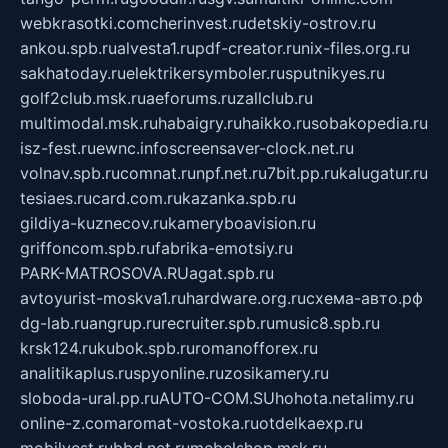
webkrasotki.com
cherinvest.ru
detskiy-ostrov.ru
ankou.spb.ru
alvesta1.ru
pdf-creator.ru
nix-files.org.ru
sakhatoday.ru
elektrikersymboler.ru
sputnikyes.ru
golf2club.msk.ru
aeforums.ru
zallclub.ru
multimodal.msk.ru
habaigry.ru
haikko.ru
sobakopedia.ru
isz-fest.ru
ewnc.info
screensaver-clock.net.ru
volnav.spb.ru
comnat.ru
npf.net.ru
7bit.pp.ru
kalugatur.ru
tesiaes.ru
card.com.ru
kazanka.spb.ru
gildiya-kuznecov.ru
kameryboavision.ru
griffoncom.spb.ru
fabrika-emotsiy.ru
PARK-MATROSOVA.RU
agat.spb.ru
avtoyurist-moskva1.ru
hardware.org.ru
схема-авто.рф
dg-lab.ru
angrup.ru
recruiter.spb.ru
music8.spb.ru
krsk124.ru
kubok.spb.ru
romanofforex.ru
analitikaplus.ru
spyonline.ru
zosikamery.ru
sloboda-ural.pp.ru
AUTO-COM.SU
hohota.net
alimy.ru
online-z.com
aromat-vostoka.ru
otdelkaexp.ru