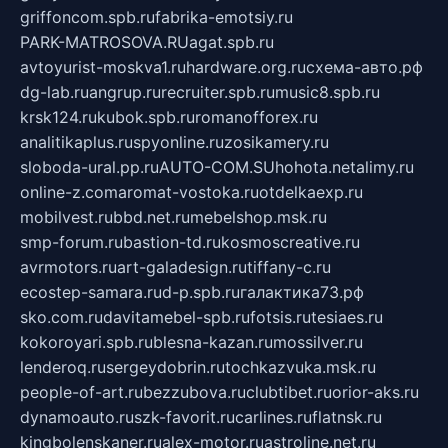
griffoncom.spb.ru
fabrika-emotsiy.ru
PARK-MATROSOVA.RU
agat.spb.ru
avtoyurist-moskva1.ru
hardware.org.ru
схема-авто.рф
dg-lab.ru
angrup.ru
recruiter.spb.ru
music8.spb.ru
krsk124.ru
kubok.spb.ru
romanofforex.ru
analitikaplus.ru
spyonline.ru
zosikamery.ru
sloboda-ural.pp.ru
AUTO-COM.SU
hohota.net
alimy.ru
online-z.com
aromat-vostoka.ru
otdelkaexp.ru
mobilvest.ru
bbd.net.ru
mebelshop.msk.ru
smp-forum.ru
bastion-td.ru
kosmoscreative.ru
avrmotors.ru
art-galadesign.ru
tiffany-c.ru
ecostep-samara.ru
d-p.spb.ru
галактика73.рф
sko.com.ru
davitamebel-spb.ru
fotsis.ru
tesiaes.ru
kokoroyari.spb.ru
blesna-kazan.ru
mossilver.ru
lenderoq.ru
sergeydobrin.ru
tochkazvuka.msk.ru
people-of-art.ru
bezzubova.ru
clubtibet.ru
orior-aks.ru
dynamoauto.ru
szk-favorit.ru
carlines.ru
flatnsk.ru
kingbolenskaner.ru
alex-motor.ru
astroline.net.ru