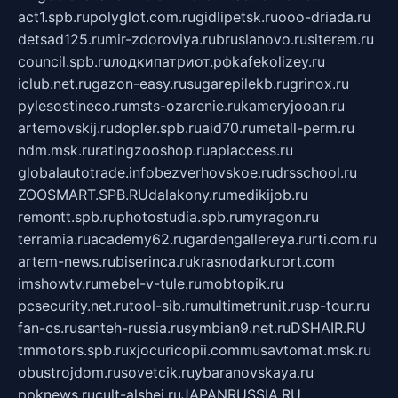
act1.spb.ru
polyglot.com.ru
gidlipetsk.ru
ooo-driada.ru
detsad125.ru
mir-zdoroviya.ru
bruslanovo.ru
siterem.ru
council.spb.ru
лодкипатриот.рф
kafekolizey.ru
iclub.net.ru
gazon-easy.ru
sugarepilekb.ru
grinox.ru
pylesostineco.ru
msts-ozarenie.ru
kameryjooan.ru
artemovskij.ru
dopler.spb.ru
aid70.ru
metall-perm.ru
ndm.msk.ru
ratingzooshop.ru
apiaccess.ru
globalautotrade.info
bezverhovskoe.ru
drsschool.ru
ZOOSMART.SPB.RU
dalakony.ru
medikijob.ru
remontt.spb.ru
photostudia.spb.ru
myragon.ru
terramia.ru
academy62.ru
gardengallereya.ru
rti.com.ru
artem-news.ru
biserinca.ru
krasnodarkurort.com
imshowtv.ru
mebel-v-tule.ru
mobtopik.ru
pcsecurity.net.ru
tool-sib.ru
multimetrunit.ru
sp-tour.ru
fan-cs.ru
santeh-russia.ru
symbian9.net.ru
DSHAIR.RU
tmmotors.spb.ru
xjocuricopii.com
musavtomat.msk.ru
obustrojdom.ru
sovetcik.ru
ybaranovskaya.ru
ppknews.ru
cult-alshei.ru
JAPANRUSSIA.RU