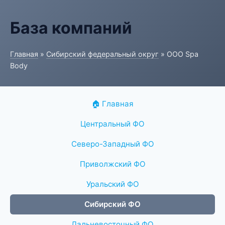
База компаний
Главная
»
Сибирский федеральный округ
» ООО Spa
Body
🏠 Главная
Центральный ФО
Северо-Западный ФО
Приволжский ФО
Уральский ФО
Сибирский ФО
Дальневосточный ФО