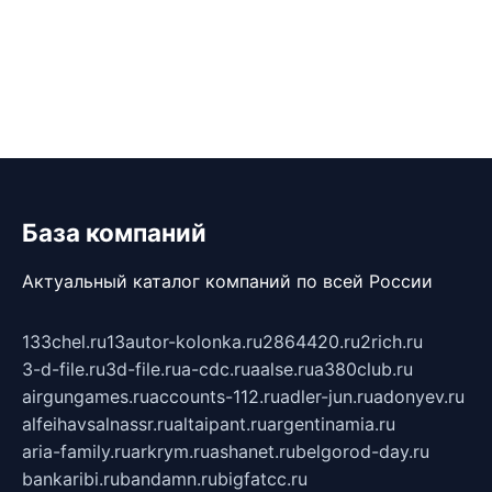
База компаний
Актуальный каталог компаний по всей России
133chel.ru
13autor-kolonka.ru
2864420.ru
2rich.ru
3-d-file.ru
3d-file.ru
a-cdc.ru
aalse.ru
a380club.ru
airgungames.ru
accounts-112.ru
adler-jun.ru
adonyev.ru
alfeihavsalnassr.ru
altaipant.ru
argentinamia.ru
aria-family.ru
arkrym.ru
ashanet.ru
belgorod-day.ru
bankaribi.ru
bandamn.ru
bigfatcc.ru