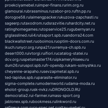
proekciyamebel.ru
imper-finans.ru
rim.org.ru
glamourai.ru
brassminus.ru
zabor-pro.ru
ftn.pp.ru
dorogoe58.ru
laimengpacker.ru
kuzova-zapchasti.ru
sageerp.ru
taxodrom.ru
dsrazvitie.ru
hardcity.net.ru
ratinghomegames.ru
topservice25.ru
gubernyan.ru
gtglasslined.ru
ii4.ru
tssport.spb.ru
andorra24.com
blackwallstreet.ru
oboimos.ru
optim-doors.com.ru
ikuch.ru
nycr.org.ru
npa21.ru
vremya-ch.spb.ru
desert000.ru
ivtorgi.ru
ifiori.ru
catalog-statei.ru
dcv.org.ru
spetsmaster174.ru
ipkameryhiseeu.ru
dum26.ru
ruspol.spb.ru
fr-opendp.ru
kam-solnyshko.ru
cheyenne-arapaho.ru
sevzapmetal.spb.ru
ted-lapidus.spb.ru
parasite-eliminator.ru
sigma-complete.ru
modernworld.ru
dama-moda.ru
eholot-group.ru
sk-nvkz.ru
DRONGOLD.RU
democratia2.ru
i-farmer.ru
mass-sport.org
jablonex.spb.ru
bookmess.ru
linkword.ru
refineua.com.ru
cs-spec.net.ru
altay-mebel.ru