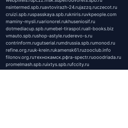
webpixels.ru
pczz.msk.su
petrodvorets.spb.ru
nsintermed.spb.ru
avtovirazh-24.ru
jazzq.ru
czecot.ru
cruizi.spb.ru
spasskaya.spb.ru
kniris.ru
vkpeople.com
maminy-mysli.ru
arionorel.ru
khuseniosif.ru
dotmediacup.spb.ru
mebel-tiraspol.ru
all-books.biz
vmauto.spb.ru
shop-astyle.ru
derevo-s.ru
contrinform.ru
gutserial.ru
mdrussia.spb.ru
monod.ru
refine.org.ru
uk-krein.ru
kamensk61.ru
zooclub.info
filonov.org.ru
технокамск.рф
ra-spectr.ru
ooodriada.ru
promelmash.spb.ru
ixtys.spb.ru
fccity.ru
glamourstudio.spb.ru
kola-nature.org
spbmaster.spb.ru
musicoutlet.ru
china.msk.ru
bulldog.su
grimm-online.ru
outlander.net.ru
maga.spb.ru
anime-sell.ru
keseloy.ru
газприборсервис.рф
karmin.spb.ru
shekswood.ru
tischlermebel.ru
automall66.ru
mag-vladimir.ru
yardbar.ru
kiwitour.spb.ru
indesign.com.ru
freestylemebel.ru
bany-samara.ru
rsei.ru
naidisvoyput.ru
mgsn-invest.ru
ipkamerasannce.ru