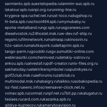
sarmiento.spb.su
extelopedia.ru
lammin-suo.spb.ru
iskatour.spb.ru
snpi.org.ru
running-line.ru
krygeva-spa.ru
chel.net.ru
rust-loco.ru
dugshop.ru
hl-beta.spb.ru
school494.spb.ru
mymubaby.ru
epoha-metalband.ru
ngr.spb.ru
rusgosnews.com
dieselvostok.ru
24hostel.msk.ru
w-dev.ru
f-ship.ru
regsmi.ru
filmnetwork.ru
malinasp.ru
kinosvin.ru
h2o-salon.ru
malutkayork.ru
deltaprim.spb.ru
tango-perm.ru
gooddir.ru
sgv.su
multiki-online.com
webkrasotki.com
cherinvest.ru
detskiy-ostrov.ru
ankou.spb.ru
alvesta1.ru
pdf-creator.ru
nix-files.org.ru
sakhatoday.ru
elektrikersymboler.ru
sputnikyes.ru
golf2club.msk.ru
aeforums.ru
zallclub.ru
multimodal.msk.ru
habaigry.ru
haikko.ru
sobakopedia.ru
isz-fest.ru
ewnc.info
screensaver-clock.net.ru
volnav.spb.ru
comnat.ru
npf.net.ru
7bit.pp.ru
kalugatur.ru
tesiaes.ru
card.com.ru
kazanka.spb.ru
gildiya-kuznecov.ru
kameryboavision.ru