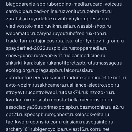
blagodarenie-spb.ru
borodino-media.ru
card-voice.ru
cardvoice.ru
zed-online.ru
zvonitut.ru
zebra-tlt.ru
zarafshan.ru
york-life.ru
vintovoykompressor.ru
vladivostok-map.ru
vlknrussia.ru
wasabi-shop.ru
webamator.ru
zaryna.ru
youtubefree.ru
x-ton.ru
trade-farm.ru
tajuncos.ru
taksu.ru
tor-lyubov-i-grom.ru
spayderhed-2022.ru
splclub.ru
stoppamedia.ru
snow-guard.ru
slovar-ivrit.ru
cleanmedicine.ru
shkurki-karakulya.ru
kanotiforet.spb.ru
tutmassage.ru
ecolog.org.ru
praga.spb.ru
falcorussia.ru
autodoctorservis.ru
kamertondom.spb.ru
net-life.net.ru
avto-vozim.ru
sakhcamera.ru
alliance-electro.spb.ru
stroyavt.ru
controlweb1.ru
tdsak74.ru
kinzozo-ru.ru
kvotka.ru
iron-snab.ru
costa-bella.ru
eugrus.pp.ru
associaciya39.ru
primexpo.spb.ru
bezmorchin.ru
ia2.ru
cpt21.ru
ispecspb.ru
regahost.ru
kolosok-elita.ru
tae-kwon.ru
consrio.com.ru
insiam.ru
avegainfo.ru
archery161.ru
bigencyclica.ru
vlast16.ru
korru.net