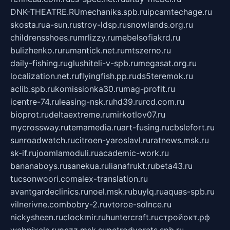
DNK-THEATRE.RU
mechaniks.spb.ru
ipcamtechage.ru
skosta.ru
a-sun.ru
stroy-ldsp.ru
snowlands.org.ru
childrensshoes.ru
mrlizzy.ru
mebelsofiakrd.ru
bulizhenko.ru
rumantick.net.ru
mtszerno.ru
daily-fishing.ru
glushiteli-v-spb.ru
megasat.org.ru
localization.net.ru
flyingfish.pp.ru
ds5teremok.ru
aclib.spb.ru
komissionka30.ru
mag-profit.ru
icentre-74.ru
leasing-nsk.ru
hd39.ru
rcd.com.ru
bioprot.ru
deltaextreme.ru
mirkotlov07.ru
mycrossway.ru
temamedia.ru
art-fusing.ru
cbslefort.ru
sunroadwatch.ru
citroen-yaroslavl.ru
ratnews.msk.ru
sk-if.ru
joomlamoduli.ru
academic-work.ru
bananaboys.ru
sanekua.ru
lianafrukt.ru
beta43.ru
tucsonwoori.com
alex-translation.ru
avantgardeclinics.ru
noel.msk.ru
buylq.ru
aquas-spb.ru
vilnerivne.com
bobry-2.ru
vtoroe-solnce.ru
nickysheen.ru
clockmir.ru
huntercraft.ru
стройокт.рф