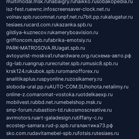
multimodal.msk.ru
habaigry.ru
haikko.ru
sobakopedia.ru
isz-fest.ru
ewnc.info
screensaver-clock.net.ru
volnav.spb.ru
comnat.ru
npf.net.ru
7bit.pp.ru
kalugatur.ru
tesiaes.ru
card.com.ru
kazanka.spb.ru
gildiya-kuznecov.ru
kameryboavision.ru
griffoncom.spb.ru
fabrika-emotsiy.ru
PARK-MATROSOVA.RU
agat.spb.ru
avtoyurist-moskva1.ru
hardware.org.ru
схема-авто.рф
dg-lab.ru
angrup.ru
recruiter.spb.ru
music8.spb.ru
krsk124.ru
kubok.spb.ru
romanofforex.ru
analitikaplus.ru
spyonline.ru
zosikamery.ru
sloboda-ural.pp.ru
AUTO-COM.SU
hohota.net
alimy.ru
online-z.com
aromat-vostoka.ru
otdelkaexp.ru
mobilvest.ru
bbd.net.ru
mebelshop.msk.ru
smp-forum.ru
bastion-td.ru
kosmoscreative.ru
avrmotors.ru
art-galadesign.ru
tiffany-c.ru
ecostep-samara.ru
d-p.spb.ru
галактика73.рф
sko.com.ru
davitamebel-spb.ru
fotsis.ru
tesiaes.ru