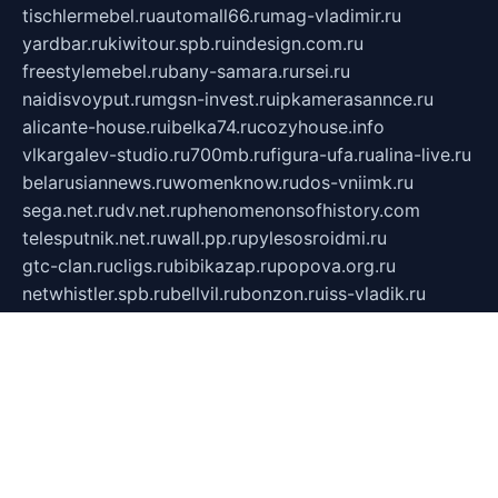
tischlermebel.ru
automall66.ru
mag-vladimir.ru
yardbar.ru
kiwitour.spb.ru
indesign.com.ru
freestylemebel.ru
bany-samara.ru
rsei.ru
naidisvoyput.ru
mgsn-invest.ru
ipkamerasannce.ru
alicante-house.ru
ibelka74.ru
cozyhouse.info
vlkargalev-studio.ru
700mb.ru
figura-ufa.ru
alina-live.ru
belarusiannews.ru
womenknow.ru
dos-vniimk.ru
sega.net.ru
dv.net.ru
phenomenonsofhistory.com
telesputnik.net.ru
wall.pp.ru
pylesosroidmi.ru
gtc-clan.ru
cligs.ru
bibikazap.ru
popova.org.ru
netwhistler.spb.ru
bellvil.ru
bonzon.ru
iss-vladik.ru
defiparis.net.ru
las-gryzas.ru
amku.ru
electednews.spb.ru
feather.org.ru
spar72.ru
tankiigri.ru
dominus.com.ru
ibtree.ru
sanykool.pp.ru
unixlib.org.ru
menatep.spb.ru
gartenterrassen.ru
printeka.ru
skvozilka.com.ru
parkovka-pub.ru
lovemobi.ru
art-ru.ru
emulatorz.com.ru
alucomp.com.ru
tatforum.com.ru
alternativa-profi.ru
dermakler.ru
artsurvey.ru
aredir.ru