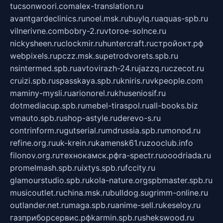
tucsonwoori.com
alex-translation.ru
avantgardeclinics.ru
noel.msk.ru
buylq.ru
aquas-spb.ru
vilnerivne.com
bobry-2.ru
vtoroe-solnce.ru
nickysheen.ru
clockmir.ru
huntercraft.ru
стройокт.рф
webpixels.ru
pczz.msk.su
petrodvorets.spb.ru
nsintermed.spb.ru
avtovirazh-24.ru
jazzq.ru
czecot.ru
cruizi.spb.ru
spasskaya.spb.ru
kniris.ru
vkpeople.com
maminy-mysli.ru
arionorel.ru
khuseniosif.ru
dotmediacup.spb.ru
mebel-tiraspol.ru
all-books.biz
vmauto.spb.ru
shop-astyle.ru
derevo-s.ru
contrinform.ru
gutserial.ru
mdrussia.spb.ru
monod.ru
refine.org.ru
uk-krein.ru
kamensk61.ru
zooclub.info
filonov.org.ru
технокамск.рф
ra-spectr.ru
ooodriada.ru
promelmash.spb.ru
ixtys.spb.ru
fccity.ru
glamourstudio.spb.ru
kola-nature.org
spbmaster.spb.ru
musicoutlet.ru
china.msk.ru
bulldog.su
grimm-online.ru
outlander.net.ru
maga.spb.ru
anime-sell.ru
keseloy.ru
газприборсервис.рф
karmin.spb.ru
shekswood.ru