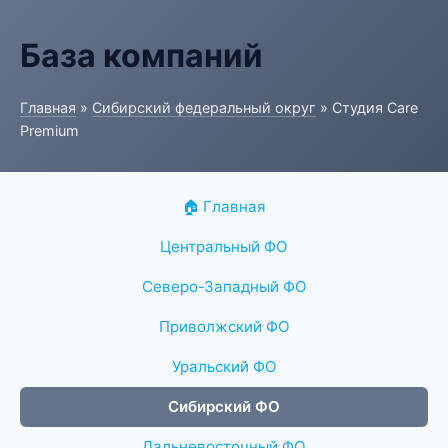
База компаний
Главная
»
Сибирский федеральный округ
» Студия Care
Premium
🏠 Главная
Центральный ФО
Северо-Западный ФО
Приволжский ФО
Уральский ФО
Сибирский ФО
Дальневосточный ФО