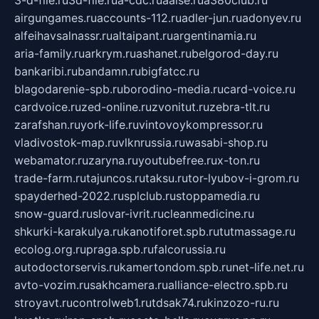
3-d-file.ru
3d-file.ru
a-cdc.ru
aalse.ru
a380club.ru
airgungames.ru
accounts-112.ru
adler-jun.ru
adonyev.ru
alfeihavsalnassr.ru
altaipant.ru
argentinamia.ru
aria-family.ru
arkrym.ru
ashanet.ru
belgorod-day.ru
bankaribi.ru
bandamn.ru
bigfatcc.ru
blagodarenie-spb.ru
borodino-media.ru
card-voice.ru
cardvoice.ru
zed-online.ru
zvonitut.ru
zebra-tlt.ru
zarafshan.ru
york-life.ru
vintovoykompressor.ru
vladivostok-map.ru
vlknrussia.ru
wasabi-shop.ru
webamator.ru
zaryna.ru
youtubefree.ru
x-ton.ru
trade-farm.ru
tajuncos.ru
taksu.ru
tor-lyubov-i-grom.ru
spayderhed-2022.ru
splclub.ru
stoppamedia.ru
snow-guard.ru
slovar-ivrit.ru
cleanmedicine.ru
shkurki-karakulya.ru
kanotiforet.spb.ru
tutmassage.ru
ecolog.org.ru
praga.spb.ru
falcorussia.ru
autodoctorservis.ru
kamertondom.spb.ru
net-life.net.ru
avto-vozim.ru
sakhcamera.ru
alliance-electro.spb.ru
stroyavt.ru
controlweb1.ru
tdsak74.ru
kinzozo-ru.ru