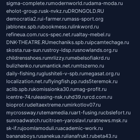
sigma-complete.ru
modernworld.ru
dama-moda.ru
eholot-group.ru
sk-nvkz.ru
DRONGOLD.RU
democratia2.ru
i-farmer.ru
mass-sport.org
jablonex.spb.ru
bookmess.ru
linkword.ru
refineua.com.ru
cs-spec.net.ru
altay-mebel.ru
DNK-THEATRE.RU
mechaniks.spb.ru
ipcamtechage.ru
skosta.ru
a-sun.ru
stroy-ldsp.ru
snowlands.org.ru
childrensshoes.ru
mrlizzy.ru
mebelsofiakrd.ru
bulizhenko.ru
rumantick.net.ru
mtszerno.ru
daily-fishing.ru
glushiteli-v-spb.ru
megasat.org.ru
localization.net.ru
flyingfish.pp.ru
ds5teremok.ru
aclib.spb.ru
komissionka30.ru
mag-profit.ru
icentre-74.ru
leasing-nsk.ru
hd39.ru
rcd.com.ru
bioprot.ru
deltaextreme.ru
mirkotlov07.ru
mycrossway.ru
temamedia.ru
art-fusing.ru
cbslefort.ru
sunroadwatch.ru
citroen-yaroslavl.ru
ratnews.msk.ru
sk-if.ru
joomlamoduli.ru
academic-work.ru
bananaboys.ru
sanekua.ru
lianafrukt.ru
beta43.ru