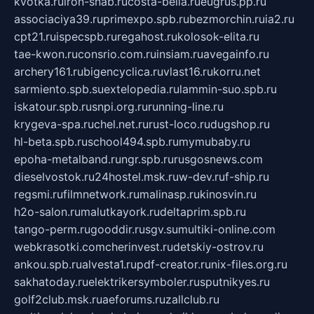
kvotka.ru
iron-snab.ru
costa-bella.ru
eugrus.pp.ru
associaciya39.ru
primexpo.spb.ru
bezmorchin.ru
ia2.ru
cpt21.ru
ispecspb.ru
regahost.ru
kolosok-elita.ru
tae-kwon.ru
consrio.com.ru
insiam.ru
avegainfo.ru
archery161.ru
bigencyclica.ru
vlast16.ru
korru.net
sarmiento.spb.su
extelopedia.ru
lammin-suo.spb.ru
iskatour.spb.ru
snpi.org.ru
running-line.ru
krygeva-spa.ru
chel.net.ru
rust-loco.ru
dugshop.ru
hl-beta.spb.ru
school494.spb.ru
mymubaby.ru
epoha-metalband.ru
ngr.spb.ru
rusgosnews.com
dieselvostok.ru
24hostel.msk.ru
w-dev.ru
f-ship.ru
regsmi.ru
filmnetwork.ru
malinasp.ru
kinosvin.ru
h2o-salon.ru
malutkayork.ru
deltaprim.spb.ru
tango-perm.ru
gooddir.ru
sgv.su
multiki-online.com
webkrasotki.com
cherinvest.ru
detskiy-ostrov.ru
ankou.spb.ru
alvesta1.ru
pdf-creator.ru
nix-files.org.ru
sakhatoday.ru
elektrikersymboler.ru
sputnikyes.ru
golf2club.msk.ru
aeforums.ru
zallclub.ru