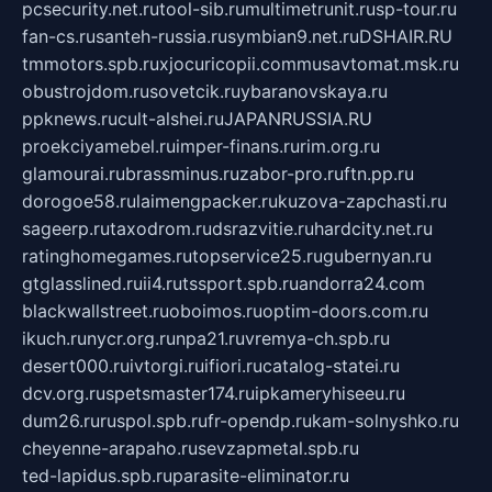
pcsecurity.net.ru
tool-sib.ru
multimetrunit.ru
sp-tour.ru
fan-cs.ru
santeh-russia.ru
symbian9.net.ru
DSHAIR.RU
tmmotors.spb.ru
xjocuricopii.com
musavtomat.msk.ru
obustrojdom.ru
sovetcik.ru
ybaranovskaya.ru
ppknews.ru
cult-alshei.ru
JAPANRUSSIA.RU
proekciyamebel.ru
imper-finans.ru
rim.org.ru
glamourai.ru
brassminus.ru
zabor-pro.ru
ftn.pp.ru
dorogoe58.ru
laimengpacker.ru
kuzova-zapchasti.ru
sageerp.ru
taxodrom.ru
dsrazvitie.ru
hardcity.net.ru
ratinghomegames.ru
topservice25.ru
gubernyan.ru
gtglasslined.ru
ii4.ru
tssport.spb.ru
andorra24.com
blackwallstreet.ru
oboimos.ru
optim-doors.com.ru
ikuch.ru
nycr.org.ru
npa21.ru
vremya-ch.spb.ru
desert000.ru
ivtorgi.ru
ifiori.ru
catalog-statei.ru
dcv.org.ru
spetsmaster174.ru
ipkameryhiseeu.ru
dum26.ru
ruspol.spb.ru
fr-opendp.ru
kam-solnyshko.ru
cheyenne-arapaho.ru
sevzapmetal.spb.ru
ted-lapidus.spb.ru
parasite-eliminator.ru