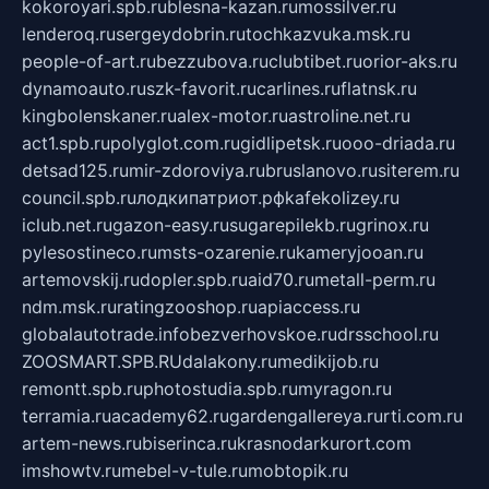
kokoroyari.spb.ru
blesna-kazan.ru
mossilver.ru
lenderoq.ru
sergeydobrin.ru
tochkazvuka.msk.ru
people-of-art.ru
bezzubova.ru
clubtibet.ru
orior-aks.ru
dynamoauto.ru
szk-favorit.ru
carlines.ru
flatnsk.ru
kingbolenskaner.ru
alex-motor.ru
astroline.net.ru
act1.spb.ru
polyglot.com.ru
gidlipetsk.ru
ooo-driada.ru
detsad125.ru
mir-zdoroviya.ru
bruslanovo.ru
siterem.ru
council.spb.ru
лодкипатриот.рф
kafekolizey.ru
iclub.net.ru
gazon-easy.ru
sugarepilekb.ru
grinox.ru
pylesostineco.ru
msts-ozarenie.ru
kameryjooan.ru
artemovskij.ru
dopler.spb.ru
aid70.ru
metall-perm.ru
ndm.msk.ru
ratingzooshop.ru
apiaccess.ru
globalautotrade.info
bezverhovskoe.ru
drsschool.ru
ZOOSMART.SPB.RU
dalakony.ru
medikijob.ru
remontt.spb.ru
photostudia.spb.ru
myragon.ru
terramia.ru
academy62.ru
gardengallereya.ru
rti.com.ru
artem-news.ru
biserinca.ru
krasnodarkurort.com
imshowtv.ru
mebel-v-tule.ru
mobtopik.ru