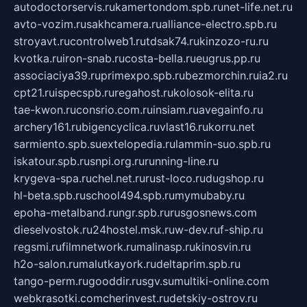
autodoctorservis.ru
kamertondom.spb.ru
net-life.net.ru
avto-vozim.ru
sakhcamera.ru
alliance-electro.spb.ru
stroyavt.ru
controlweb1.ru
tdsak74.ru
kinzozo-ru.ru
kvotka.ru
iron-snab.ru
costa-bella.ru
eugrus.pp.ru
associaciya39.ru
primexpo.spb.ru
bezmorchin.ru
ia2.ru
cpt21.ru
ispecspb.ru
regahost.ru
kolosok-elita.ru
tae-kwon.ru
consrio.com.ru
insiam.ru
avegainfo.ru
archery161.ru
bigencyclica.ru
vlast16.ru
korru.net
sarmiento.spb.su
extelopedia.ru
lammin-suo.spb.ru
iskatour.spb.ru
snpi.org.ru
running-line.ru
krygeva-spa.ru
chel.net.ru
rust-loco.ru
dugshop.ru
hl-beta.spb.ru
school494.spb.ru
mymubaby.ru
epoha-metalband.ru
ngr.spb.ru
rusgosnews.com
dieselvostok.ru
24hostel.msk.ru
w-dev.ru
f-ship.ru
regsmi.ru
filmnetwork.ru
malinasp.ru
kinosvin.ru
h2o-salon.ru
malutkayork.ru
deltaprim.spb.ru
tango-perm.ru
gooddir.ru
sgv.su
multiki-online.com
webkrasotki.com
cherinvest.ru
detskiy-ostrov.ru