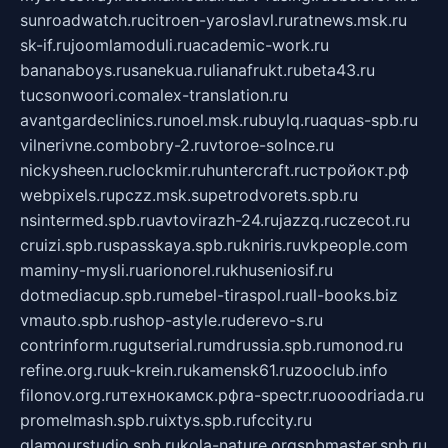
sunroadwatch.ru
citroen-yaroslavl.ru
ratnews.msk.ru
sk-if.ru
joomlamoduli.ru
academic-work.ru
bananaboys.ru
sanekua.ru
lianafrukt.ru
beta43.ru
tucsonwoori.com
alex-translation.ru
avantgardeclinics.ru
noel.msk.ru
buylq.ru
aquas-spb.ru
vilnerivne.com
bobry-2.ru
vtoroe-solnce.ru
nickysheen.ru
clockmir.ru
huntercraft.ru
стройокт.рф
webpixels.ru
pczz.msk.su
petrodvorets.spb.ru
nsintermed.spb.ru
avtovirazh-24.ru
jazzq.ru
czecot.ru
cruizi.spb.ru
spasskaya.spb.ru
kniris.ru
vkpeople.com
maminy-mysli.ru
arionorel.ru
khuseniosif.ru
dotmediacup.spb.ru
mebel-tiraspol.ru
all-books.biz
vmauto.spb.ru
shop-astyle.ru
derevo-s.ru
contrinform.ru
gutserial.ru
mdrussia.spb.ru
monod.ru
refine.org.ru
uk-krein.ru
kamensk61.ru
zooclub.info
filonov.org.ru
технокамск.рф
ra-spectr.ru
ooodriada.ru
promelmash.spb.ru
ixtys.spb.ru
fccity.ru
glamourstudio.spb.ru
kola-nature.org
spbmaster.spb.ru