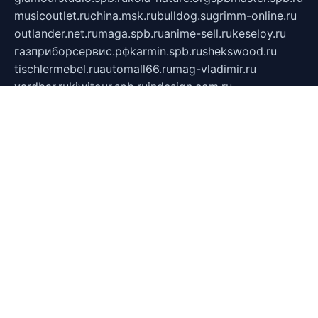
musicoutlet.ru
china.msk.ru
bulldog.su
grimm-online.ru
outlander.net.ru
maga.spb.ru
anime-sell.ru
keseloy.ru
газприборсервис.рф
karmin.spb.ru
shekswood.ru
tischlermebel.ru
automall66.ru
mag-vladimir.ru
yardbar.ru
kiwitour.spb.ru
indesign.com.ru
freestylemebel.ru
bany-samara.ru
rsei.ru
naidisvoyput.ru
mgsn-invest.ru
ipkamerasannce.ru
alicante-house.ru
ibelka74.ru
cozyhouse.info
vlkargalev-studio.ru
700mb.ru
figura-ufa.ru
alina-live.ru
belarusiannews.ru
womenknow.ru
dos-vniimk.ru
sega.net.ru
dv.net.ru
phenomenonsofhistory.com
telesputnik.net.ru
wall.pp.ru
pylesosroidmi.ru
gtc-clan.ru
cligs.ru
bibikazap.ru
popova.org.ru
netwhistler.spb.ru
bellvil.ru
bonzon.ru
iss-vladik.ru
defiparis.net.ru
las-gryzas.ru
amku.ru
electednews.spb.ru
feather.org.ru
spar72.ru
tankiigri.ru
dominus.com.ru
ibtree.ru
sanykool.pp.ru
unixlib.org.ru
menatep.spb.ru
gartenterrassen.ru
printeka.ru