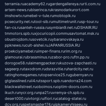
terramia.ru
academy62.ru
gardengallereya.ru
rti.com.ru
artem-news.ru
biserinca.ru
krasnodarkurort.com
imshowtv.ru
mebel-v-tule.ru
mobtopik.ru
pcsecurity.net.ru
tool-sib.ru
multimetrunit.ru
sp-tour.ru
fan-cs.ru
santeh-russia.ru
symbian9.net.ru
DSHAIR.RU
tmmotors.spb.ru
xjocuricopii.com
musavtomat.msk.ru
obustrojdom.ru
sovetcik.ru
ybaranovskaya.ru
ppknews.ru
cult-alshei.ru
JAPANRUSSIA.RU
proekciyamebel.ru
imper-finans.ru
rim.org.ru
glamourai.ru
brassminus.ru
zabor-pro.ru
ftn.pp.ru
dorogoe58.ru
laimengpacker.ru
kuzova-zapchasti.ru
sageerp.ru
taxodrom.ru
dsrazvitie.ru
hardcity.net.ru
ratinghomegames.ru
topservice25.ru
gubernyan.ru
gtglasslined.ru
ii4.ru
tssport.spb.ru
andorra24.com
blackwallstreet.ru
oboimos.ru
optim-doors.com.ru
ikuch.ru
nycr.org.ru
npa21.ru
vremya-ch.spb.ru
desert000.ru
ivtorgi.ru
ifiori.ru
catalog-statei.ru
dcv.org.ru
spetsmaster174.ru
ipkameryhiseeu.ru