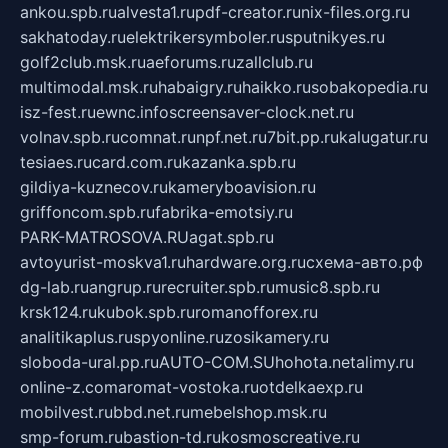
ankou.spb.ru
alvesta1.ru
pdf-creator.ru
nix-files.org.ru
sakhatoday.ru
elektrikersymboler.ru
sputnikyes.ru
golf2club.msk.ru
aeforums.ru
zallclub.ru
multimodal.msk.ru
habaigry.ru
haikko.ru
sobakopedia.ru
isz-fest.ru
ewnc.info
screensaver-clock.net.ru
volnav.spb.ru
comnat.ru
npf.net.ru
7bit.pp.ru
kalugatur.ru
tesiaes.ru
card.com.ru
kazanka.spb.ru
gildiya-kuznecov.ru
kameryboavision.ru
griffoncom.spb.ru
fabrika-emotsiy.ru
PARK-MATROSOVA.RU
agat.spb.ru
avtoyurist-moskva1.ru
hardware.org.ru
схема-авто.рф
dg-lab.ru
angrup.ru
recruiter.spb.ru
music8.spb.ru
krsk124.ru
kubok.spb.ru
romanofforex.ru
analitikaplus.ru
spyonline.ru
zosikamery.ru
sloboda-ural.pp.ru
AUTO-COM.SU
hohota.net
alimy.ru
online-z.com
aromat-vostoka.ru
otdelkaexp.ru
mobilvest.ru
bbd.net.ru
mebelshop.msk.ru
smp-forum.ru
bastion-td.ru
kosmoscreative.ru