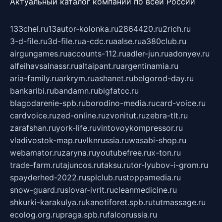
Актуальный каталог компаний по всей России
133chel.ru
13autor-kolonka.ru
2864420.ru
2rich.ru
3-d-file.ru
3d-file.ru
a-cdc.ru
aalse.ru
a380club.ru
airgungames.ru
accounts-112.ru
adler-jun.ru
adonyev.ru
alfeihavsalnassr.ru
altaipant.ru
argentinamia.ru
aria-family.ru
arkrym.ru
ashanet.ru
belgorod-day.ru
bankaribi.ru
bandamn.ru
bigfatcc.ru
blagodarenie-spb.ru
borodino-media.ru
card-voice.ru
cardvoice.ru
zed-online.ru
zvonitut.ru
zebra-tlt.ru
zarafshan.ru
york-life.ru
vintovoykompressor.ru
vladivostok-map.ru
vlknrussia.ru
wasabi-shop.ru
webamator.ru
zaryna.ru
youtubefree.ru
x-ton.ru
trade-farm.ru
tajuncos.ru
taksu.ru
tor-lyubov-i-grom.ru
spayderhed-2022.ru
splclub.ru
stoppamedia.ru
snow-guard.ru
slovar-ivrit.ru
cleanmedicine.ru
shkurki-karakulya.ru
kanotiforet.spb.ru
tutmassage.ru
ecolog.org.ru
praga.spb.ru
falcorussia.ru