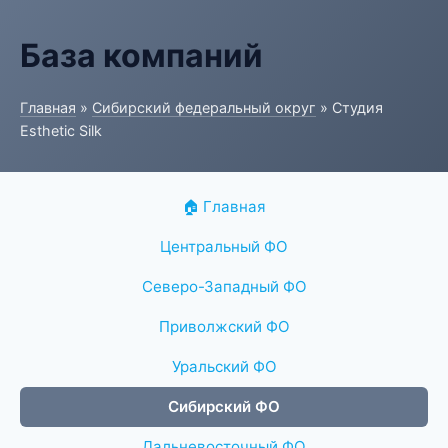
База компаний
Главная
»
Сибирский федеральный округ
» Студия
Esthetic Silk
🏠 Главная
Центральный ФО
Северо-Западный ФО
Приволжский ФО
Уральский ФО
Сибирский ФО
Дальневосточный ФО