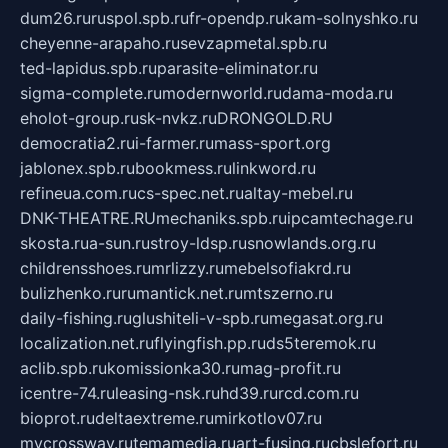
dum26.ru
ruspol.spb.ru
fr-opendp.ru
kam-solnyshko.ru
cheyenne-arapaho.ru
sevzapmetal.spb.ru
ted-lapidus.spb.ru
parasite-eliminator.ru
sigma-complete.ru
modernworld.ru
dama-moda.ru
eholot-group.ru
sk-nvkz.ru
DRONGOLD.RU
democratia2.ru
i-farmer.ru
mass-sport.org
jablonex.spb.ru
bookmess.ru
linkword.ru
refineua.com.ru
cs-spec.net.ru
altay-mebel.ru
DNK-THEATRE.RU
mechaniks.spb.ru
ipcamtechage.ru
skosta.ru
a-sun.ru
stroy-ldsp.ru
snowlands.org.ru
childrensshoes.ru
mrlizzy.ru
mebelsofiakrd.ru
bulizhenko.ru
rumantick.net.ru
mtszerno.ru
daily-fishing.ru
glushiteli-v-spb.ru
megasat.org.ru
localization.net.ru
flyingfish.pp.ru
ds5teremok.ru
aclib.spb.ru
komissionka30.ru
mag-profit.ru
icentre-74.ru
leasing-nsk.ru
hd39.ru
rcd.com.ru
bioprot.ru
deltaextreme.ru
mirkotlov07.ru
mycrossway.ru
temamedia.ru
art-fusing.ru
cbslefort.ru