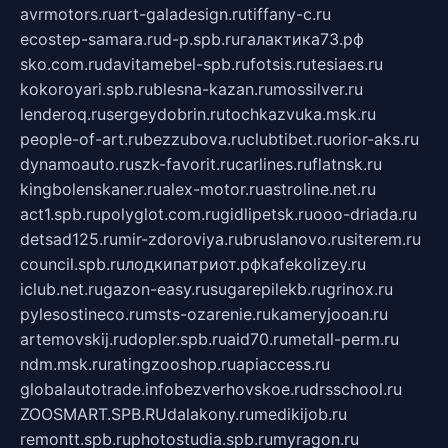
avrmotors.ru
art-galadesign.ru
tiffany-c.ru
ecostep-samara.ru
d-p.spb.ru
галактика73.рф
sko.com.ru
davitamebel-spb.ru
fotsis.ru
tesiaes.ru
kokoroyari.spb.ru
blesna-kazan.ru
mossilver.ru
lenderoq.ru
sergeydobrin.ru
tochkazvuka.msk.ru
people-of-art.ru
bezzubova.ru
clubtibet.ru
orior-aks.ru
dynamoauto.ru
szk-favorit.ru
carlines.ru
flatnsk.ru
kingbolenskaner.ru
alex-motor.ru
astroline.net.ru
act1.spb.ru
polyglot.com.ru
gidlipetsk.ru
ooo-driada.ru
detsad125.ru
mir-zdoroviya.ru
bruslanovo.ru
siterem.ru
council.spb.ru
лодкипатриот.рф
kafekolizey.ru
iclub.net.ru
gazon-easy.ru
sugarepilekb.ru
grinox.ru
pylesostineco.ru
msts-ozarenie.ru
kameryjooan.ru
artemovskij.ru
dopler.spb.ru
aid70.ru
metall-perm.ru
ndm.msk.ru
ratingzooshop.ru
apiaccess.ru
globalautotrade.info
bezverhovskoe.ru
drsschool.ru
ZOOSMART.SPB.RU
dalakony.ru
medikijob.ru
remontt.spb.ru
photostudia.spb.ru
myragon.ru