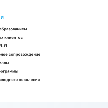
ми
образованием
ых клиентов
i-Fi
урное сопровождение
риалы
программы
следнего поколения