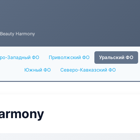
 Beauty Harmony
ро-Западный ФО
Приволжский ФО
Уральский ФО
Южный ФО
Северо-Кавказский ФО
Harmony