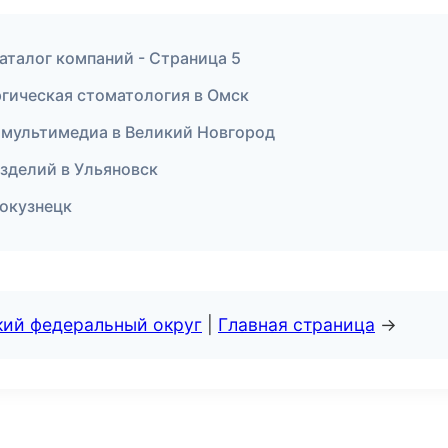
аталог компаний - Страница 5
ргическая стоматология в Омск
и мультимедиа в Великий Новгород
изделий в Ульяновск
вокузнецк
кий федеральный округ
|
Главная страница
→