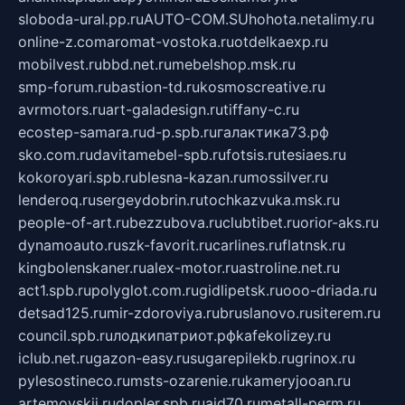
sloboda-ural.pp.ru
AUTO-COM.SU
hohota.net
alimy.ru
online-z.com
aromat-vostoka.ru
otdelkaexp.ru
mobilvest.ru
bbd.net.ru
mebelshop.msk.ru
smp-forum.ru
bastion-td.ru
kosmoscreative.ru
avrmotors.ru
art-galadesign.ru
tiffany-c.ru
ecostep-samara.ru
d-p.spb.ru
галактика73.рф
sko.com.ru
davitamebel-spb.ru
fotsis.ru
tesiaes.ru
kokoroyari.spb.ru
blesna-kazan.ru
mossilver.ru
lenderoq.ru
sergeydobrin.ru
tochkazvuka.msk.ru
people-of-art.ru
bezzubova.ru
clubtibet.ru
orior-aks.ru
dynamoauto.ru
szk-favorit.ru
carlines.ru
flatnsk.ru
kingbolenskaner.ru
alex-motor.ru
astroline.net.ru
act1.spb.ru
polyglot.com.ru
gidlipetsk.ru
ooo-driada.ru
detsad125.ru
mir-zdoroviya.ru
bruslanovo.ru
siterem.ru
council.spb.ru
лодкипатриот.рф
kafekolizey.ru
iclub.net.ru
gazon-easy.ru
sugarepilekb.ru
grinox.ru
pylesostineco.ru
msts-ozarenie.ru
kameryjooan.ru
artemovskij.ru
dopler.spb.ru
aid70.ru
metall-perm.ru