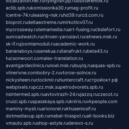
localization.net.ru
flyingfish.pp.ru
ds5teremok.ru
aclib.spb.ru
komissionka30.ru
mag-profit.ru
icentre-74.ru
leasing-nsk.ru
hd39.ru
rcd.com.ru
bioprot.ru
deltaextreme.ru
mirkotlov07.ru
mycrossway.ru
temamedia.ru
art-fusing.ru
cbslefort.ru
sunroadwatch.ru
citroen-yaroslavl.ru
ratnews.msk.ru
sk-if.ru
joomlamoduli.ru
academic-work.ru
bananaboys.ru
sanekua.ru
lianafrukt.ru
beta43.ru
tucsonwoori.com
alex-translation.ru
avantgardeclinics.ru
noel.msk.ru
buylq.ru
aquas-spb.ru
vilnerivne.com
bobry-2.ru
vtoroe-solnce.ru
nickysheen.ru
clockmir.ru
huntercraft.ru
стройокт.рф
webpixels.ru
pczz.msk.su
petrodvorets.spb.ru
nsintermed.spb.ru
avtovirazh-24.ru
jazzq.ru
czecot.ru
cruizi.spb.ru
spasskaya.spb.ru
kniris.ru
vkpeople.com
maminy-mysli.ru
arionorel.ru
khuseniosif.ru
dotmediacup.spb.ru
mebel-tiraspol.ru
all-books.biz
vmauto.spb.ru
shop-astyle.ru
derevo-s.ru