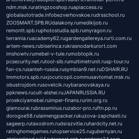
ndm.msk.ru
ratingzooshop.ru
apiaccess.ru
globalautotrade.info
bezverhovskoe.ru
drsschool.ru
ZOOSMART.SPB.RU
dalakony.ru
medikijob.ru
remontt.spb.ru
photostudia.spb.ru
myragon.ru
terramia.ru
academy62.ru
gardengallereya.ru
rti.com.ru
artem-news.ru
biserinca.ru
krasnodarkurort.com
imshowtv.ru
mebel-v-tule.ru
mobtopik.ru
pcsecurity.net.ru
tool-sib.ru
multimetrunit.ru
sp-tour.ru
fan-cs.ru
santeh-russia.ru
symbian9.net.ru
DSHAIR.RU
tmmotors.spb.ru
xjocuricopii.com
musavtomat.msk.ru
obustrojdom.ru
sovetcik.ru
ybaranovskaya.ru
ppknews.ru
cult-alshei.ru
JAPANRUSSIA.RU
proekciyamebel.ru
imper-finans.ru
rim.org.ru
glamourai.ru
brassminus.ru
zabor-pro.ru
ftn.pp.ru
dorogoe58.ru
laimengpacker.ru
kuzova-zapchasti.ru
sageerp.ru
taxodrom.ru
dsrazvitie.ru
hardcity.net.ru
ratinghomegames.ru
topservice25.ru
gubernyan.ru