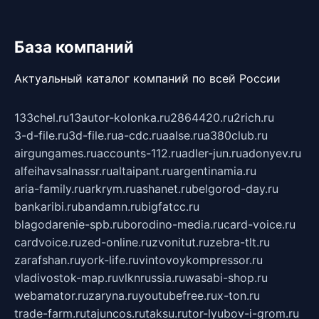
База компаний
Актуальный каталог компаний по всей России
133chel.ru
13autor-kolonka.ru
2864420.ru
2rich.ru
3-d-file.ru
3d-file.ru
a-cdc.ru
aalse.ru
a380club.ru
airgungames.ru
accounts-112.ru
adler-jun.ru
adonyev.ru
alfeihavsalnassr.ru
altaipant.ru
argentinamia.ru
aria-family.ru
arkrym.ru
ashanet.ru
belgorod-day.ru
bankaribi.ru
bandamn.ru
bigfatcc.ru
blagodarenie-spb.ru
borodino-media.ru
card-voice.ru
cardvoice.ru
zed-online.ru
zvonitut.ru
zebra-tlt.ru
zarafshan.ru
york-life.ru
vintovoykompressor.ru
vladivostok-map.ru
vlknrussia.ru
wasabi-shop.ru
webamator.ru
zaryna.ru
youtubefree.ru
x-ton.ru
trade-farm.ru
tajuncos.ru
taksu.ru
tor-lyubov-i-grom.ru