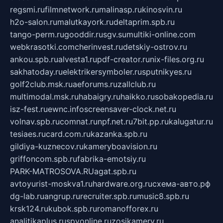
regsmi.ru
filmnetwork.ru
malinasp.ru
kinosvin.ru
h2o-salon.ru
malutkayork.ru
deltaprim.spb.ru
tango-perm.ru
gooddir.ru
sgv.su
multiki-online.com
webkrasotki.com
cherinvest.ru
detskiy-ostrov.ru
ankou.spb.ru
alvesta1.ru
pdf-creator.ru
nix-files.org.ru
sakhatoday.ru
elektrikersymboler.ru
sputnikyes.ru
golf2club.msk.ru
aeforums.ru
zallclub.ru
multimodal.msk.ru
habaigry.ru
haikko.ru
sobakopedia.ru
isz-fest.ru
ewnc.info
screensaver-clock.net.ru
volnav.spb.ru
comnat.ru
npf.net.ru
7bit.pp.ru
kalugatur.ru
tesiaes.ru
card.com.ru
kazanka.spb.ru
gildiya-kuznecov.ru
kameryboavision.ru
griffoncom.spb.ru
fabrika-emotsiy.ru
PARK-MATROSOVA.RU
agat.spb.ru
avtoyurist-moskva1.ru
hardware.org.ru
схема-авто.рф
dg-lab.ru
angrup.ru
recruiter.spb.ru
music8.spb.ru
krsk124.ru
kubok.spb.ru
romanofforex.ru
analitikaplus.ru
spyonline.ru
zosikamery.ru