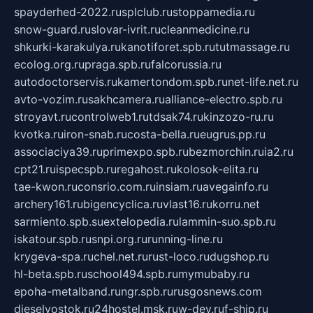
spayderhed-2022.ru
splclub.ru
stoppamedia.ru
snow-guard.ru
slovar-ivrit.ru
cleanmedicine.ru
shkurki-karakulya.ru
kanotiforet.spb.ru
tutmassage.ru
ecolog.org.ru
praga.spb.ru
falcorussia.ru
autodoctorservis.ru
kamertondom.spb.ru
net-life.net.ru
avto-vozim.ru
sakhcamera.ru
alliance-electro.spb.ru
stroyavt.ru
controlweb1.ru
tdsak74.ru
kinzozo-ru.ru
kvotka.ru
iron-snab.ru
costa-bella.ru
eugrus.pp.ru
associaciya39.ru
primexpo.spb.ru
bezmorchin.ru
ia2.ru
cpt21.ru
ispecspb.ru
regahost.ru
kolosok-elita.ru
tae-kwon.ru
consrio.com.ru
insiam.ru
avegainfo.ru
archery161.ru
bigencyclica.ru
vlast16.ru
korru.net
sarmiento.spb.su
extelopedia.ru
lammin-suo.spb.ru
iskatour.spb.ru
snpi.org.ru
running-line.ru
krygeva-spa.ru
chel.net.ru
rust-loco.ru
dugshop.ru
hl-beta.spb.ru
school494.spb.ru
mymubaby.ru
epoha-metalband.ru
ngr.spb.ru
rusgosnews.com
dieselvostok.ru
24hostel.msk.ru
w-dev.ru
f-ship.ru