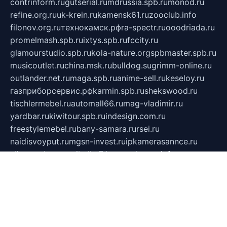
contrinform.ru
gutserial.ru
mdrussia.spb.ru
monod.ru
refine.org.ru
uk-krein.ru
kamensk61.ru
zooclub.info
filonov.org.ru
технокамск.рф
ra-spectr.ru
ooodriada.ru
promelmash.spb.ru
ixtys.spb.ru
fccity.ru
glamourstudio.spb.ru
kola-nature.org
spbmaster.spb.ru
musicoutlet.ru
china.msk.ru
bulldog.su
grimm-online.ru
outlander.net.ru
maga.spb.ru
anime-sell.ru
keseloy.ru
газприборсервис.рф
karmin.spb.ru
shekswood.ru
tischlermebel.ru
automall66.ru
mag-vladimir.ru
yardbar.ru
kiwitour.spb.ru
indesign.com.ru
freestylemebel.ru
bany-samara.ru
rsei.ru
naidisvoyput.ru
mgsn-invest.ru
ipkamerasannce.ru
alicante-house.ru
ibelka74.ru
cozyhouse.info
vlkargalev-studio.ru
700mb.ru
figura-ufa.ru
alina-live.ru
belarusiannews.ru
womenknow.ru
dos-vniimk.ru
sega.net.ru
dv.net.ru
phenomenonsofhistory.com
telesputnik.net.ru
wall.pp.ru
pylesosroidmi.ru
gtc-clan.ru
cligs.ru
bibikazap.ru
popova.org.ru