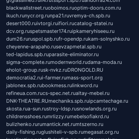
gtglasslined.ru
ii4.ru
tssport.spb.ru
andorra24.com
blackwallstreet.ru
oboimos.ru
optim-doors.com.ru
ikuch.ru
nycr.org.ru
npa21.ru
vremya-ch.spb.ru
desert000.ru
ivtorgi.ru
ifiori.ru
catalog-statei.ru
dcv.org.ru
spetsmaster174.ru
ipkameryhiseeu.ru
dum26.ru
ruspol.spb.ru
fr-opendp.ru
kam-solnyshko.ru
cheyenne-arapaho.ru
sevzapmetal.spb.ru
ted-lapidus.spb.ru
parasite-eliminator.ru
sigma-complete.ru
modernworld.ru
dama-moda.ru
eholot-group.ru
sk-nvkz.ru
DRONGOLD.RU
democratia2.ru
i-farmer.ru
mass-sport.org
jablonex.spb.ru
bookmess.ru
linkword.ru
refineua.com.ru
cs-spec.net.ru
altay-mebel.ru
DNK-THEATRE.RU
mechaniks.spb.ru
ipcamtechage.ru
skosta.ru
a-sun.ru
stroy-ldsp.ru
snowlands.org.ru
childrensshoes.ru
mrlizzy.ru
mebelsofiakrd.ru
bulizhenko.ru
rumantick.net.ru
mtszerno.ru
daily-fishing.ru
glushiteli-v-spb.ru
megasat.org.ru