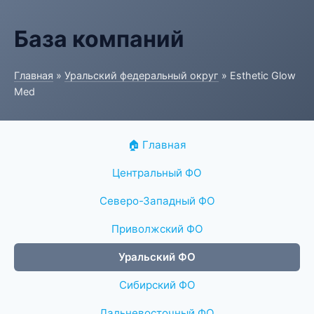
База компаний
Главная
»
Уральский федеральный округ
» Esthetic Glow
Med
🏠 Главная
Центральный ФО
Северо-Западный ФО
Приволжский ФО
Уральский ФО
Сибирский ФО
Дальневосточный ФО