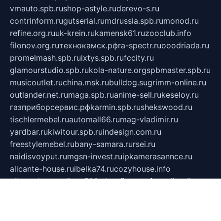
vmauto.spb.ru
shop-astyle.ru
derevo-s.ru
contrinform.ru
gutserial.ru
mdrussia.spb.ru
monod.ru
refine.org.ru
uk-krein.ru
kamensk61.ru
zooclub.info
filonov.org.ru
технокамск.рф
ra-spectr.ru
ooodriada.ru
promelmash.spb.ru
ixtys.spb.ru
fccity.ru
glamourstudio.spb.ru
kola-nature.org
spbmaster.spb.ru
musicoutlet.ru
china.msk.ru
bulldog.su
grimm-online.ru
outlander.net.ru
maga.spb.ru
anime-sell.ru
keseloy.ru
газприборсервис.рф
karmin.spb.ru
shekswood.ru
tischlermebel.ru
automall66.ru
mag-vladimir.ru
yardbar.ru
kiwitour.spb.ru
indesign.com.ru
freestylemebel.ru
bany-samara.ru
rsei.ru
naidisvoyput.ru
mgsn-invest.ru
ipkamerasannce.ru
alicante-house.ru
ibelka74.ru
cozyhouse.info
vlkargalev-studio.ru
700mb.ru
figura-ufa.ru
alina-live.ru
belarusiannews.ru
womenknow.ru
dos-vniimk.ru
sega.net.ru
dv.net.ru
phenomenonsofhistory.com
telesputnik.net.ru
wall.pp.ru
pylesosroidmi.ru