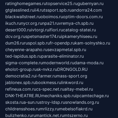
ratinghomegames.ru
topservice25.ru
gubernyan.ru
gtglasslined.ru
ii4.ru
tssport.spb.ru
andorra24.com
blackwallstreet.ru
oboimos.ru
optim-doors.com.ru
ikuch.ru
nycr.org.ru
npa21.ru
vremya-ch.spb.ru
desert000.ru
ivtorgi.ru
ifiori.ru
catalog-statei.ru
dcv.org.ru
spetsmaster174.ru
ipkameryhiseeu.ru
dum26.ru
ruspol.spb.ru
fr-opendp.ru
kam-solnyshko.ru
cheyenne-arapaho.ru
sevzapmetal.spb.ru
ted-lapidus.spb.ru
parasite-eliminator.ru
sigma-complete.ru
modernworld.ru
dama-moda.ru
eholot-group.ru
sk-nvkz.ru
DRONGOLD.RU
democratia2.ru
i-farmer.ru
mass-sport.org
jablonex.spb.ru
bookmess.ru
linkword.ru
refineua.com.ru
cs-spec.net.ru
altay-mebel.ru
DNK-THEATRE.RU
mechaniks.spb.ru
ipcamtechage.ru
skosta.ru
a-sun.ru
stroy-ldsp.ru
snowlands.org.ru
childrensshoes.ru
mrlizzy.ru
mebelsofiakrd.ru
bulizhenko.ru
rumantick.net.ru
mtszerno.ru