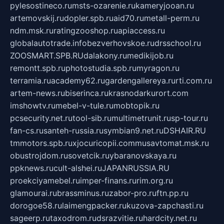
pylesostineco.ru
msts-ozarenie.ru
kameryjooan.ru
artemovskij.ru
dopler.spb.ru
aid70.ru
metall-perm.ru
ndm.msk.ru
ratingzooshop.ru
apiaccess.ru
globalautotrade.info
bezverhovskoe.ru
drsschool.ru
ZOOSMART.SPB.RU
dalakony.ru
medikijob.ru
remontt.spb.ru
photostudia.spb.ru
myragon.ru
terramia.ru
academy62.ru
gardengallereya.ru
rti.com.ru
artem-news.ru
biserinca.ru
krasnodarkurort.com
imshowtv.ru
mebel-v-tule.ru
mobtopik.ru
pcsecurity.net.ru
tool-sib.ru
multimetrunit.ru
sp-tour.ru
fan-cs.ru
santeh-russia.ru
symbian9.net.ru
DSHAIR.RU
tmmotors.spb.ru
xjocuricopii.com
musavtomat.msk.ru
obustrojdom.ru
sovetcik.ru
ybaranovskaya.ru
ppknews.ru
cult-alshei.ru
JAPANRUSSIA.RU
proekciyamebel.ru
imper-finans.ru
rim.org.ru
glamourai.ru
brassminus.ru
zabor-pro.ru
ftn.pp.ru
dorogoe58.ru
laimengpacker.ru
kuzova-zapchasti.ru
sageerp.ru
taxodrom.ru
dsrazvitie.ru
hardcity.net.ru