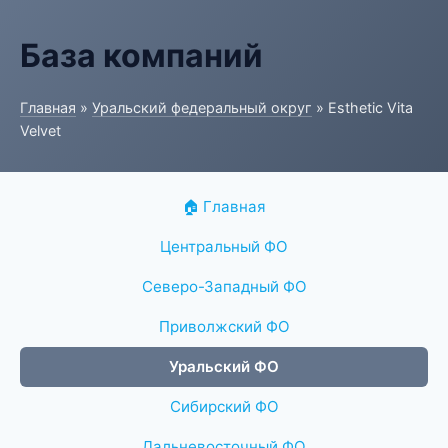
База компаний
Главная
»
Уральский федеральный округ
» Esthetic Vita
Velvet
🏠 Главная
Центральный ФО
Северо-Западный ФО
Приволжский ФО
Уральский ФО
Сибирский ФО
Дальневосточный ФО