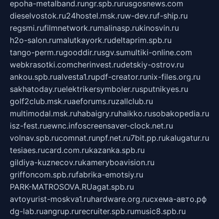
epoha-metalband.ru
ngr.spb.ru
rusgosnews.com
dieselvostok.ru
24hostel.msk.ru
w-dev.ru
f-ship.ru
regsmi.ru
filmnetwork.ru
malinasp.ru
kinosvin.ru
h2o-salon.ru
malutkayork.ru
deltaprim.spb.ru
tango-perm.ru
gooddir.ru
sgv.su
multiki-online.com
webkrasotki.com
cherinvest.ru
detskiy-ostrov.ru
ankou.spb.ru
alvesta1.ru
pdf-creator.ru
nix-files.org.ru
sakhatoday.ru
elektrikersymboler.ru
sputnikyes.ru
golf2club.msk.ru
aeforums.ru
zallclub.ru
multimodal.msk.ru
habaigry.ru
haikko.ru
sobakopedia.ru
isz-fest.ru
ewnc.info
screensaver-clock.net.ru
volnav.spb.ru
comnat.ru
npf.net.ru
7bit.pp.ru
kalugatur.ru
tesiaes.ru
card.com.ru
kazanka.spb.ru
gildiya-kuznecov.ru
kameryboavision.ru
griffoncom.spb.ru
fabrika-emotsiy.ru
PARK-MATROSOVA.RU
agat.spb.ru
avtoyurist-moskva1.ru
hardware.org.ru
схема-авто.рф
dg-lab.ru
angrup.ru
recruiter.spb.ru
music8.spb.ru