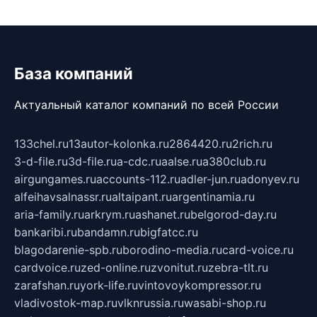
База компаний
Актуальный каталог компаний по всей России
133chel.ru
13autor-kolonka.ru
2864420.ru
2rich.ru
3-d-file.ru
3d-file.ru
a-cdc.ru
aalse.ru
a380club.ru
airgungames.ru
accounts-112.ru
adler-jun.ru
adonyev.ru
alfeihavsalnassr.ru
altaipant.ru
argentinamia.ru
aria-family.ru
arkrym.ru
ashanet.ru
belgorod-day.ru
bankaribi.ru
bandamn.ru
bigfatcc.ru
blagodarenie-spb.ru
borodino-media.ru
card-voice.ru
cardvoice.ru
zed-online.ru
zvonitut.ru
zebra-tlt.ru
zarafshan.ru
york-life.ru
vintovoykompressor.ru
vladivostok-map.ru
vlknrussia.ru
wasabi-shop.ru