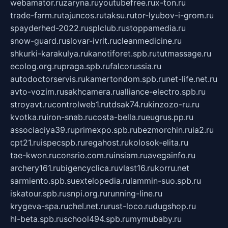
webamator.ru
zaryna.ru
youtubefree.ru
x-ton.ru
trade-farm.ru
tajuncos.ru
taksu.ru
tor-lyubov-i-grom.ru
spayderhed-2022.ru
splclub.ru
stoppamedia.ru
snow-guard.ru
slovar-ivrit.ru
cleanmedicine.ru
shkurki-karakulya.ru
kanotiforet.spb.ru
tutmassage.ru
ecolog.org.ru
praga.spb.ru
falcorussia.ru
autodoctorservis.ru
kamertondom.spb.ru
net-life.net.ru
avto-vozim.ru
sakhcamera.ru
alliance-electro.spb.ru
stroyavt.ru
controlweb1.ru
tdsak74.ru
kinzozo-ru.ru
kvotka.ru
iron-snab.ru
costa-bella.ru
eugrus.pp.ru
associaciya39.ru
primexpo.spb.ru
bezmorchin.ru
ia2.ru
cpt21.ru
ispecspb.ru
regahost.ru
kolosok-elita.ru
tae-kwon.ru
consrio.com.ru
insiam.ru
avegainfo.ru
archery161.ru
bigencyclica.ru
vlast16.ru
korru.net
sarmiento.spb.su
extelopedia.ru
lammin-suo.spb.ru
iskatour.spb.ru
snpi.org.ru
running-line.ru
krygeva-spa.ru
chel.net.ru
rust-loco.ru
dugshop.ru
hl-beta.spb.ru
school494.spb.ru
mymubaby.ru