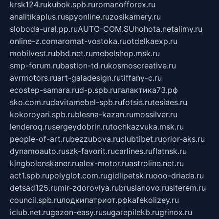
krsk124.ru
kubok.spb.ru
romanofforex.ru
analitikaplus.ru
spyonline.ru
zosikamery.ru
sloboda-ural.pp.ru
AUTO-COM.SU
hohota.net
alimy.ru
online-z.com
aromat-vostoka.ru
otdelkaexp.ru
mobilvest.ru
bbd.net.ru
mebelshop.msk.ru
smp-forum.ru
bastion-td.ru
kosmoscreative.ru
avrmotors.ru
art-galadesign.ru
tiffany-c.ru
ecostep-samara.ru
d-p.spb.ru
галактика73.рф
sko.com.ru
davitamebel-spb.ru
fotsis.ru
tesiaes.ru
kokoroyari.spb.ru
blesna-kazan.ru
mossilver.ru
lenderoq.ru
sergeydobrin.ru
tochkazvuka.msk.ru
people-of-art.ru
bezzubova.ru
clubtibet.ru
orior-aks.ru
dynamoauto.ru
szk-favorit.ru
carlines.ru
flatnsk.ru
kingbolenskaner.ru
alex-motor.ru
astroline.net.ru
act1.spb.ru
polyglot.com.ru
gidlipetsk.ru
ooo-driada.ru
detsad125.ru
mir-zdoroviya.ru
bruslanovo.ru
siterem.ru
council.spb.ru
лодкипатриот.рф
kafekolizey.ru
iclub.net.ru
gazon-easy.ru
sugarepilekb.ru
grinox.ru