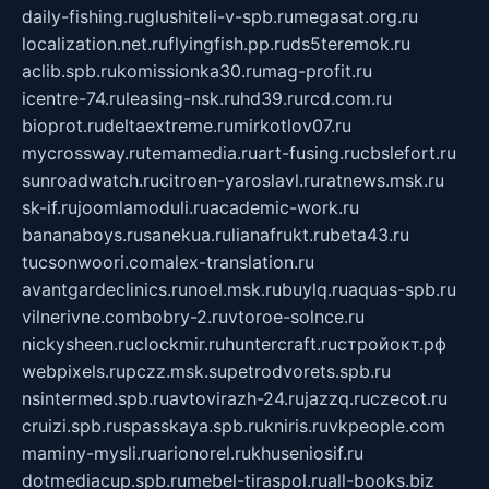
daily-fishing.ru
glushiteli-v-spb.ru
megasat.org.ru
localization.net.ru
flyingfish.pp.ru
ds5teremok.ru
aclib.spb.ru
komissionka30.ru
mag-profit.ru
icentre-74.ru
leasing-nsk.ru
hd39.ru
rcd.com.ru
bioprot.ru
deltaextreme.ru
mirkotlov07.ru
mycrossway.ru
temamedia.ru
art-fusing.ru
cbslefort.ru
sunroadwatch.ru
citroen-yaroslavl.ru
ratnews.msk.ru
sk-if.ru
joomlamoduli.ru
academic-work.ru
bananaboys.ru
sanekua.ru
lianafrukt.ru
beta43.ru
tucsonwoori.com
alex-translation.ru
avantgardeclinics.ru
noel.msk.ru
buylq.ru
aquas-spb.ru
vilnerivne.com
bobry-2.ru
vtoroe-solnce.ru
nickysheen.ru
clockmir.ru
huntercraft.ru
стройокт.рф
webpixels.ru
pczz.msk.su
petrodvorets.spb.ru
nsintermed.spb.ru
avtovirazh-24.ru
jazzq.ru
czecot.ru
cruizi.spb.ru
spasskaya.spb.ru
kniris.ru
vkpeople.com
maminy-mysli.ru
arionorel.ru
khuseniosif.ru
dotmediacup.spb.ru
mebel-tiraspol.ru
all-books.biz