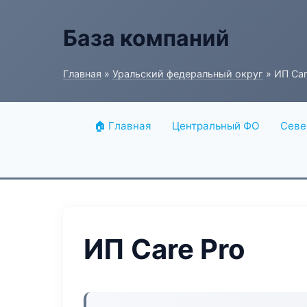
База компаний
Главная
»
Уральский федеральный округ
» ИП Car
🏠 Главная
Центральный ФО
Севе
ИП Care Pro