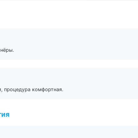
тнёры.
, процедура комфортная.
гия