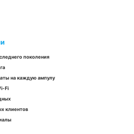
ми
следнего поколения
га
аты на каждую ампулу
i-Fi
одных
ых клиентов
риалы