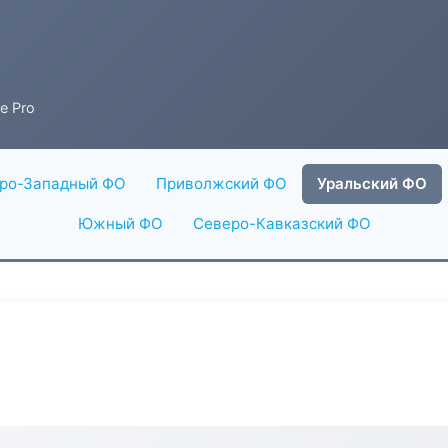
e Pro
ро-Западный ФО
Приволжский ФО
Уральский ФО
Южный ФО
Северо-Кавказский ФО