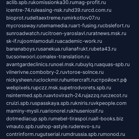
aclib.spb.ru
komissionka30.ru
mag-profit.ru
icentre-74.ru
leasing-nsk.ru
hd39.ru
rcd.com.ru
bioprot.ru
deltaextreme.ru
mirkotlov07.ru
mycrossway.ru
temamedia.ru
art-fusing.ru
cbslefort.ru
sunroadwatch.ru
citroen-yaroslavl.ru
ratnews.msk.ru
sk-if.ru
joomlamoduli.ru
academic-work.ru
bananaboys.ru
sanekua.ru
lianafrukt.ru
beta43.ru
tucsonwoori.com
alex-translation.ru
avantgardeclinics.ru
noel.msk.ru
buylq.ru
aquas-spb.ru
vilnerivne.com
bobry-2.ru
vtoroe-solnce.ru
nickysheen.ru
clockmir.ru
huntercraft.ru
стройокт.рф
webpixels.ru
pczz.msk.su
petrodvorets.spb.ru
nsintermed.spb.ru
avtovirazh-24.ru
jazzq.ru
czecot.ru
cruizi.spb.ru
spasskaya.spb.ru
kniris.ru
vkpeople.com
maminy-mysli.ru
arionorel.ru
khuseniosif.ru
dotmediacup.spb.ru
mebel-tiraspol.ru
all-books.biz
vmauto.spb.ru
shop-astyle.ru
derevo-s.ru
contrinform.ru
gutserial.ru
mdrussia.spb.ru
monod.ru