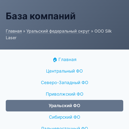
База компаний
Главная
»
Уральский федеральный округ
» ООО Silk
Laser
🏠 Главная
Центральный ФО
Северо-Западный ФО
Приволжский ФО
Уральский ФО
Сибирский ФО
Дальневосточный ФО