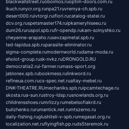
blackwallstreet.ru
oboimos.ru
optim-doors.com.ru
ikuch.ru
nycr.org.ru
npa21.ru
vremya-ch.spb.ru
desert000.ru
ivtorgi.ru
ifiori.ru
catalog-statei.ru
dcv.org.ru
spetsmaster174.ru
ipkameryhiseeu.ru
dum26.ru
ruspol.spb.ru
fr-opendp.ru
kam-solnyshko.ru
cheyenne-arapaho.ru
sevzapmetal.spb.ru
ted-lapidus.spb.ru
parasite-eliminator.ru
sigma-complete.ru
modernworld.ru
dama-moda.ru
eholot-group.ru
sk-nvkz.ru
DRONGOLD.RU
democratia2.ru
i-farmer.ru
mass-sport.org
jablonex.spb.ru
bookmess.ru
linkword.ru
refineua.com.ru
cs-spec.net.ru
altay-mebel.ru
DNK-THEATRE.RU
mechaniks.spb.ru
ipcamtechage.ru
skosta.ru
a-sun.ru
stroy-ldsp.ru
snowlands.org.ru
childrensshoes.ru
mrlizzy.ru
mebelsofiakrd.ru
bulizhenko.ru
rumantick.net.ru
mtszerno.ru
daily-fishing.ru
glushiteli-v-spb.ru
megasat.org.ru
localization.net.ru
flyingfish.pp.ru
ds5teremok.ru