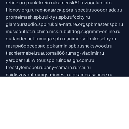
refine.org.ru
uk-krein.ru
kamensk61.ru
zooclub.info
filonov.org.ru
технокамск.рф
ra-spectr.ru
ooodriada.ru
promelmash.spb.ru
ixtys.spb.ru
fccity.ru
glamourstudio.spb.ru
kola-nature.org
spbmaster.spb.ru
musicoutlet.ru
china.msk.ru
bulldog.su
grimm-online.ru
outlander.net.ru
maga.spb.ru
anime-sell.ru
keseloy.ru
газприборсервис.рф
karmin.spb.ru
shekswood.ru
tischlermebel.ru
automall66.ru
mag-vladimir.ru
yardbar.ru
kiwitour.spb.ru
indesign.com.ru
freestylemebel.ru
bany-samara.ru
rsei.ru
naidisvoyput.ru
mgsn-invest.ru
ipkamerasannce.ru
alicante-house.ru
ibelka74.ru
cozyhouse.info
vlkargalev-studio.ru
700mb.ru
figura-ufa.ru
alina-live.ru
belarusiannews.ru
womenknow.ru
dos-vniimk.ru
sega.net.ru
dv.net.ru
phenomenonsofhistory.com
telesputnik.net.ru
wall.pp.ru
pylesosroidmi.ru
gtc-clan.ru
cligs.ru
bibikazap.ru
popova.org.ru
netwhistler.spb.ru
bellvil.ru
bonzon.ru
iss-vladik.ru