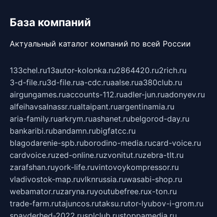
База компаний
Актуальный каталог компаний по всей России
133chel.ru
13autor-kolonka.ru
2864420.ru
2rich.ru
3-d-file.ru
3d-file.ru
a-cdc.ru
aalse.ru
a380club.ru
airgungames.ru
accounts-112.ru
adler-jun.ru
adonyev.ru
alfeihavsalnassr.ru
altaipant.ru
argentinamia.ru
aria-family.ru
arkrym.ru
ashanet.ru
belgorod-day.ru
bankaribi.ru
bandamn.ru
bigfatcc.ru
blagodarenie-spb.ru
borodino-media.ru
card-voice.ru
cardvoice.ru
zed-online.ru
zvonitut.ru
zebra-tlt.ru
zarafshan.ru
york-life.ru
vintovoykompressor.ru
vladivostok-map.ru
vlknrussia.ru
wasabi-shop.ru
webamator.ru
zaryna.ru
youtubefree.ru
x-ton.ru
trade-farm.ru
tajuncos.ru
taksu.ru
tor-lyubov-i-grom.ru
spayderhed-2022.ru
splclub.ru
stoppamedia.ru