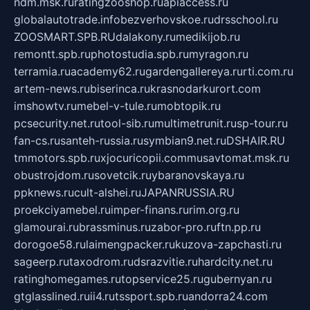
ndm.msk.ru
ratingzooshop.ru
apiaccess.ru
globalautotrade.info
bezverhovskoe.ru
drsschool.ru
ZOOSMART.SPB.RU
dalakony.ru
medikijob.ru
remontt.spb.ru
photostudia.spb.ru
myragon.ru
terramia.ru
academy62.ru
gardengallereya.ru
rti.com.ru
artem-news.ru
biserinca.ru
krasnodarkurort.com
imshowtv.ru
mebel-v-tule.ru
mobtopik.ru
pcsecurity.net.ru
tool-sib.ru
multimetrunit.ru
sp-tour.ru
fan-cs.ru
santeh-russia.ru
symbian9.net.ru
DSHAIR.RU
tmmotors.spb.ru
xjocuricopii.com
musavtomat.msk.ru
obustrojdom.ru
sovetcik.ru
ybaranovskaya.ru
ppknews.ru
cult-alshei.ru
JAPANRUSSIA.RU
proekciyamebel.ru
imper-finans.ru
rim.org.ru
glamourai.ru
brassminus.ru
zabor-pro.ru
ftn.pp.ru
dorogoe58.ru
laimengpacker.ru
kuzova-zapchasti.ru
sageerp.ru
taxodrom.ru
dsrazvitie.ru
hardcity.net.ru
ratinghomegames.ru
topservice25.ru
gubernyan.ru
gtglasslined.ru
ii4.ru
tssport.spb.ru
andorra24.com