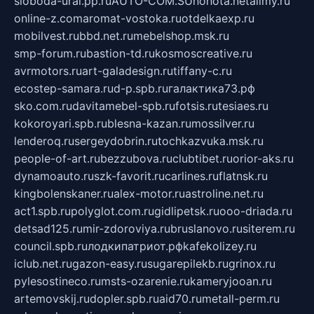
sloboda-ural.pp.ru
AUTO-COM.SU
hohota.net
alimy.ru
online-z.com
aromat-vostoka.ru
otdelkaexp.ru
mobilvest.ru
bbd.net.ru
mebelshop.msk.ru
smp-forum.ru
bastion-td.ru
kosmoscreative.ru
avrmotors.ru
art-galadesign.ru
tiffany-c.ru
ecostep-samara.ru
d-p.spb.ru
галактика73.рф
sko.com.ru
davitamebel-spb.ru
fotsis.ru
tesiaes.ru
kokoroyari.spb.ru
blesna-kazan.ru
mossilver.ru
lenderoq.ru
sergeydobrin.ru
tochkazvuka.msk.ru
people-of-art.ru
bezzubova.ru
clubtibet.ru
orior-aks.ru
dynamoauto.ru
szk-favorit.ru
carlines.ru
flatnsk.ru
kingbolenskaner.ru
alex-motor.ru
astroline.net.ru
act1.spb.ru
polyglot.com.ru
gidlipetsk.ru
ooo-driada.ru
detsad125.ru
mir-zdoroviya.ru
bruslanovo.ru
siterem.ru
council.spb.ru
лодкипатриот.рф
kafekolizey.ru
iclub.net.ru
gazon-easy.ru
sugarepilekb.ru
grinox.ru
pylesostineco.ru
msts-ozarenie.ru
kameryjooan.ru
artemovskij.ru
dopler.spb.ru
aid70.ru
metall-perm.ru