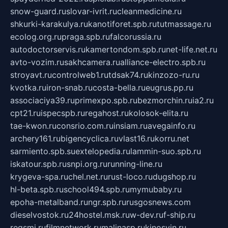
snow-guard.ru
slovar-ivrit.ru
cleanmedicine.ru
shkurki-karakulya.ru
kanotiforet.spb.ru
tutmassage.ru
ecolog.org.ru
praga.spb.ru
falcorussia.ru
autodoctorservis.ru
kamertondom.spb.ru
net-life.net.ru
avto-vozim.ru
sakhcamera.ru
alliance-electro.spb.ru
stroyavt.ru
controlweb1.ru
tdsak74.ru
kinzozo-ru.ru
kvotka.ru
iron-snab.ru
costa-bella.ru
eugrus.pp.ru
associaciya39.ru
primexpo.spb.ru
bezmorchin.ru
ia2.ru
cpt21.ru
ispecspb.ru
regahost.ru
kolosok-elita.ru
tae-kwon.ru
consrio.com.ru
insiam.ru
avegainfo.ru
archery161.ru
bigencyclica.ru
vlast16.ru
korru.net
sarmiento.spb.su
extelopedia.ru
lammin-suo.spb.ru
iskatour.spb.ru
snpi.org.ru
running-line.ru
krygeva-spa.ru
chel.net.ru
rust-loco.ru
dugshop.ru
hl-beta.spb.ru
school494.spb.ru
mymubaby.ru
epoha-metalband.ru
ngr.spb.ru
rusgosnews.com
dieselvostok.ru
24hostel.msk.ru
w-dev.ru
f-ship.ru
regsmi.ru
filmnetwork.ru
malinasp.ru
kinosvin.ru