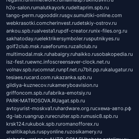
h2o-salon.ru
malutkayork.ru
deltaprim.spb.ru
tango-perm.ru
gooddir.ru
sgv.su
multiki-online.com
webkrasotki.com
cherinvest.ru
detskiy-ostrov.ru
ankou.spb.ru
alvesta1.ru
pdf-creator.ru
nix-files.org.ru
sakhatoday.ru
elektrikersymboler.ru
sputnikyes.ru
golf2club.msk.ru
aeforums.ru
zallclub.ru
multimodal.msk.ru
habaigry.ru
haikko.ru
sobakopedia.ru
isz-fest.ru
ewnc.info
screensaver-clock.net.ru
volnav.spb.ru
comnat.ru
npf.net.ru
7bit.pp.ru
kalugatur.ru
tesiaes.ru
card.com.ru
kazanka.spb.ru
gildiya-kuznecov.ru
kameryboavision.ru
griffoncom.spb.ru
fabrika-emotsiy.ru
PARK-MATROSOVA.RU
agat.spb.ru
avtoyurist-moskva1.ru
hardware.org.ru
схема-авто.рф
dg-lab.ru
angrup.ru
recruiter.spb.ru
music8.spb.ru
krsk124.ru
kubok.spb.ru
romanofforex.ru
analitikaplus.ru
spyonline.ru
zosikamery.ru