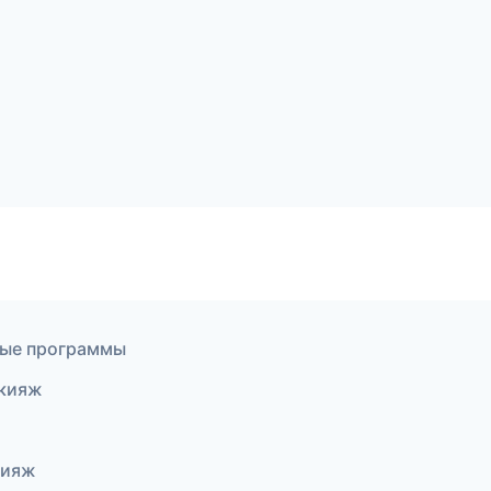
ные программы
акияж
кияж