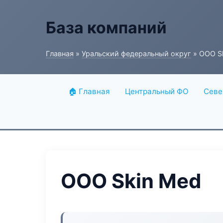
База компаний
Главная
»
Уральский федеральный округ
» ООО S
🏠 Главная
Центральный ФО
Севе
ООО Skin Med