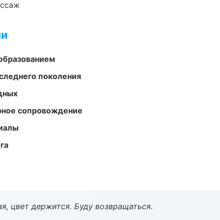
ассаж
ми
образованием
следнего поколения
одных
урное сопровождение
риалы
га
я, цвет держится. Буду возвращаться.