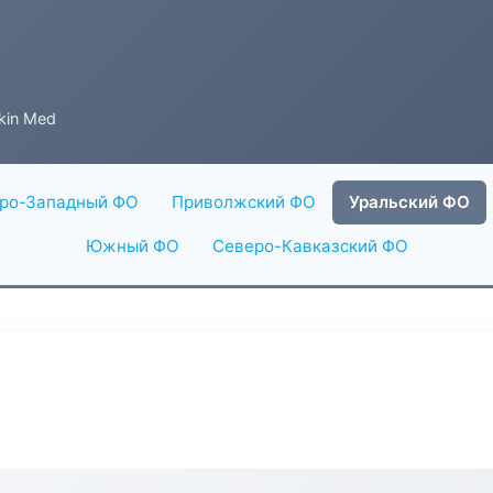
kin Med
ро-Западный ФО
Приволжский ФО
Уральский ФО
Южный ФО
Северо-Кавказский ФО