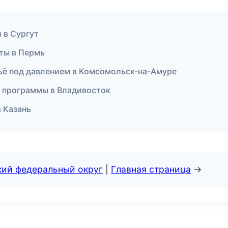
 в Сургут
еты в Пермь
тьё под давлением в Комсомольск-на-Амуре
е программы в Владивосток
в Казань
кий федеральный округ
|
Главная страница
→