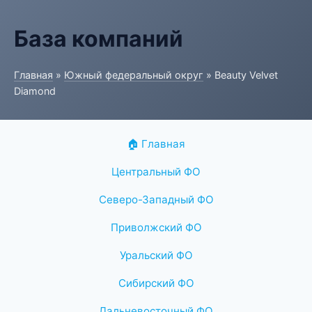
База компаний
Главная
»
Южный федеральный округ
» Beauty Velvet
Diamond
🏠 Главная
Центральный ФО
Северо-Западный ФО
Приволжский ФО
Уральский ФО
Сибирский ФО
Дальневосточный ФО