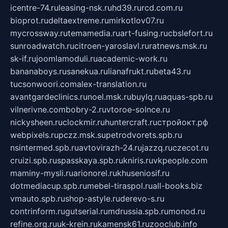
icentre-74.ru
leasing-nsk.ru
hd39.ru
rcd.com.ru
bioprot.ru
deltaextreme.ru
mirkotlov07.ru
mycrossway.ru
temamedia.ru
art-fusing.ru
cbslefort.ru
sunroadwatch.ru
citroen-yaroslavl.ru
ratnews.msk.ru
sk-if.ru
joomlamoduli.ru
academic-work.ru
bananaboys.ru
sanekua.ru
lianafrukt.ru
beta43.ru
tucsonwoori.com
alex-translation.ru
avantgardeclinics.ru
noel.msk.ru
buylq.ru
aquas-spb.ru
vilnerivne.com
bobry-2.ru
vtoroe-solnce.ru
nickysheen.ru
clockmir.ru
huntercraft.ru
стройокт.рф
webpixels.ru
pczz.msk.su
petrodvorets.spb.ru
nsintermed.spb.ru
avtovirazh-24.ru
jazzq.ru
czecot.ru
cruizi.spb.ru
spasskaya.spb.ru
kniris.ru
vkpeople.com
maminy-mysli.ru
arionorel.ru
khuseniosif.ru
dotmediacup.spb.ru
mebel-tiraspol.ru
all-books.biz
vmauto.spb.ru
shop-astyle.ru
derevo-s.ru
contrinform.ru
gutserial.ru
mdrussia.spb.ru
monod.ru
refine.org.ru
uk-krein.ru
kamensk61.ru
zooclub.info