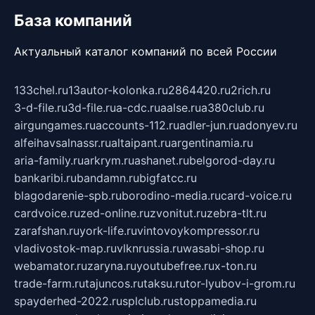
База компаний
Актуальный каталог компаний по всей России
133chel.ru
13autor-kolonka.ru
2864420.ru
2rich.ru
3-d-file.ru
3d-file.ru
a-cdc.ru
aalse.ru
a380club.ru
airgungames.ru
accounts-112.ru
adler-jun.ru
adonyev.ru
alfeihavsalnassr.ru
altaipant.ru
argentinamia.ru
aria-family.ru
arkrym.ru
ashanet.ru
belgorod-day.ru
bankaribi.ru
bandamn.ru
bigfatcc.ru
blagodarenie-spb.ru
borodino-media.ru
card-voice.ru
cardvoice.ru
zed-online.ru
zvonitut.ru
zebra-tlt.ru
zarafshan.ru
york-life.ru
vintovoykompressor.ru
vladivostok-map.ru
vlknrussia.ru
wasabi-shop.ru
webamator.ru
zaryna.ru
youtubefree.ru
x-ton.ru
trade-farm.ru
tajuncos.ru
taksu.ru
tor-lyubov-i-grom.ru
spayderhed-2022.ru
splclub.ru
stoppamedia.ru