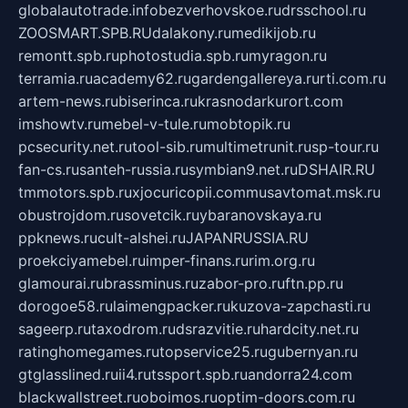
globalautotrade.info
bezverhovskoe.ru
drsschool.ru
ZOOSMART.SPB.RU
dalakony.ru
medikijob.ru
remontt.spb.ru
photostudia.spb.ru
myragon.ru
terramia.ru
academy62.ru
gardengallereya.ru
rti.com.ru
artem-news.ru
biserinca.ru
krasnodarkurort.com
imshowtv.ru
mebel-v-tule.ru
mobtopik.ru
pcsecurity.net.ru
tool-sib.ru
multimetrunit.ru
sp-tour.ru
fan-cs.ru
santeh-russia.ru
symbian9.net.ru
DSHAIR.RU
tmmotors.spb.ru
xjocuricopii.com
musavtomat.msk.ru
obustrojdom.ru
sovetcik.ru
ybaranovskaya.ru
ppknews.ru
cult-alshei.ru
JAPANRUSSIA.RU
proekciyamebel.ru
imper-finans.ru
rim.org.ru
glamourai.ru
brassminus.ru
zabor-pro.ru
ftn.pp.ru
dorogoe58.ru
laimengpacker.ru
kuzova-zapchasti.ru
sageerp.ru
taxodrom.ru
dsrazvitie.ru
hardcity.net.ru
ratinghomegames.ru
topservice25.ru
gubernyan.ru
gtglasslined.ru
ii4.ru
tssport.spb.ru
andorra24.com
blackwallstreet.ru
oboimos.ru
optim-doors.com.ru