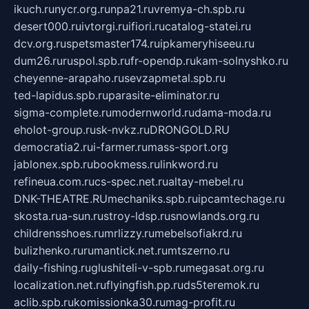
ikuch.ru
nycr.org.ru
npa21.ru
vremya-ch.spb.ru
desert000.ru
ivtorgi.ru
ifiori.ru
catalog-statei.ru
dcv.org.ru
spetsmaster174.ru
ipkameryhiseeu.ru
dum26.ru
ruspol.spb.ru
fr-opendp.ru
kam-solnyshko.ru
cheyenne-arapaho.ru
sevzapmetal.spb.ru
ted-lapidus.spb.ru
parasite-eliminator.ru
sigma-complete.ru
modernworld.ru
dama-moda.ru
eholot-group.ru
sk-nvkz.ru
DRONGOLD.RU
democratia2.ru
i-farmer.ru
mass-sport.org
jablonex.spb.ru
bookmess.ru
linkword.ru
refineua.com.ru
cs-spec.net.ru
altay-mebel.ru
DNK-THEATRE.RU
mechaniks.spb.ru
ipcamtechage.ru
skosta.ru
a-sun.ru
stroy-ldsp.ru
snowlands.org.ru
childrensshoes.ru
mrlizzy.ru
mebelsofiakrd.ru
bulizhenko.ru
rumantick.net.ru
mtszerno.ru
daily-fishing.ru
glushiteli-v-spb.ru
megasat.org.ru
localization.net.ru
flyingfish.pp.ru
ds5teremok.ru
aclib.spb.ru
komissionka30.ru
mag-profit.ru