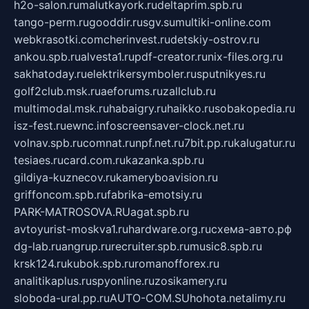
h2o-salon.ru
malutkayork.ru
deltaprim.spb.ru
tango-perm.ru
gooddir.ru
sgv.su
multiki-online.com
webkrasotki.com
cherinvest.ru
detskiy-ostrov.ru
ankou.spb.ru
alvesta1.ru
pdf-creator.ru
nix-files.org.ru
sakhatoday.ru
elektrikersymboler.ru
sputnikyes.ru
golf2club.msk.ru
aeforums.ru
zallclub.ru
multimodal.msk.ru
habaigry.ru
haikko.ru
sobakopedia.ru
isz-fest.ru
ewnc.info
screensaver-clock.net.ru
volnav.spb.ru
comnat.ru
npf.net.ru
7bit.pp.ru
kalugatur.ru
tesiaes.ru
card.com.ru
kazanka.spb.ru
gildiya-kuznecov.ru
kameryboavision.ru
griffoncom.spb.ru
fabrika-emotsiy.ru
PARK-MATROSOVA.RU
agat.spb.ru
avtoyurist-moskva1.ru
hardware.org.ru
схема-авто.рф
dg-lab.ru
angrup.ru
recruiter.spb.ru
music8.spb.ru
krsk124.ru
kubok.spb.ru
romanofforex.ru
analitikaplus.ru
spyonline.ru
zosikamery.ru
sloboda-ural.pp.ru
AUTO-COM.SU
hohota.net
alimy.ru