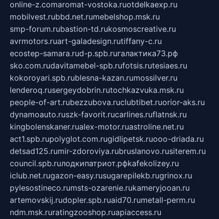
online-z.com
aromat-vostoka.ru
otdelkaexp.ru
mobilvest.ru
bbd.net.ru
mebelshop.msk.ru
smp-forum.ru
bastion-td.ru
kosmoscreative.ru
avrmotors.ru
art-galadesign.ru
tiffany-c.ru
ecostep-samara.ru
d-p.spb.ru
галактика73.рф
sko.com.ru
davitamebel-spb.ru
fotsis.ru
tesiaes.ru
kokoroyari.spb.ru
blesna-kazan.ru
mossilver.ru
lenderoq.ru
sergeydobrin.ru
tochkazvuka.msk.ru
people-of-art.ru
bezzubova.ru
clubtibet.ru
orior-aks.ru
dynamoauto.ru
szk-favorit.ru
carlines.ru
flatnsk.ru
kingbolenskaner.ru
alex-motor.ru
astroline.net.ru
act1.spb.ru
polyglot.com.ru
gidlipetsk.ru
ooo-driada.ru
detsad125.ru
mir-zdoroviya.ru
bruslanovo.ru
siterem.ru
council.spb.ru
лодкипатриот.рф
kafekolizey.ru
iclub.net.ru
gazon-easy.ru
sugarepilekb.ru
grinox.ru
pylesostineco.ru
msts-ozarenie.ru
kameryjooan.ru
artemovskij.ru
dopler.spb.ru
aid70.ru
metall-perm.ru
ndm.msk.ru
ratingzooshop.ru
apiaccess.ru