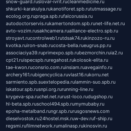
snow-guard.ru
slovar-ivrit.ru
cleanmedicine.ru
shkurki-karakulya.ru
kanotiforet.spb.ru
tutmassage.ru
ecolog.org.ru
praga.spb.ru
falcorussia.ru
autodoctorservis.ru
kamertondom.spb.ru
net-life.net.ru
avto-vozim.ru
sakhcamera.ru
alliance-electro.spb.ru
stroyavt.ru
controlweb1.ru
tdsak74.ru
kinzozo-ru.ru
kvotka.ru
iron-snab.ru
costa-bella.ru
eugrus.pp.ru
associaciya39.ru
primexpo.spb.ru
bezmorchin.ru
ia2.ru
cpt21.ru
ispecspb.ru
regahost.ru
kolosok-elita.ru
tae-kwon.ru
consrio.com.ru
insiam.ru
avegainfo.ru
archery161.ru
bigencyclica.ru
vlast16.ru
korru.net
sarmiento.spb.su
extelopedia.ru
lammin-suo.spb.ru
iskatour.spb.ru
snpi.org.ru
running-line.ru
krygeva-spa.ru
chel.net.ru
rust-loco.ru
dugshop.ru
hl-beta.spb.ru
school494.spb.ru
mymubaby.ru
epoha-metalband.ru
ngr.spb.ru
rusgosnews.com
dieselvostok.ru
24hostel.msk.ru
w-dev.ru
f-ship.ru
regsmi.ru
filmnetwork.ru
malinasp.ru
kinosvin.ru