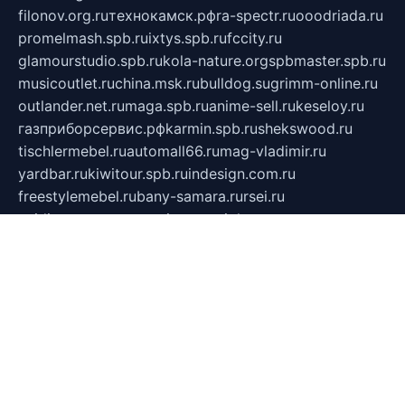
filonov.org.ru
технокамск.рф
ra-spectr.ru
ooodriada.ru
promelmash.spb.ru
ixtys.spb.ru
fccity.ru
glamourstudio.spb.ru
kola-nature.org
spbmaster.spb.ru
musicoutlet.ru
china.msk.ru
bulldog.su
grimm-online.ru
outlander.net.ru
maga.spb.ru
anime-sell.ru
keseloy.ru
газприборсервис.рф
karmin.spb.ru
shekswood.ru
tischlermebel.ru
automall66.ru
mag-vladimir.ru
yardbar.ru
kiwitour.spb.ru
indesign.com.ru
freestylemebel.ru
bany-samara.ru
rsei.ru
naidisvoyput.ru
mgsn-invest.ru
ipkamerasannce.ru
alicante-house.ru
ibelka74.ru
cozyhouse.info
vlkargalev-studio.ru
700mb.ru
figura-ufa.ru
alina-live.ru
belarusiannews.ru
womenknow.ru
dos-vniimk.ru
sega.net.ru
dv.net.ru
phenomenonsofhistory.com
telesputnik.net.ru
wall.pp.ru
pylesosroidmi.ru
gtc-clan.ru
cligs.ru
bibikazap.ru
popova.org.ru
netwhistler.spb.ru
bellvil.ru
bonzon.ru
iss-vladik.ru
defiparis.net.ru
las-gryzas.ru
amku.ru