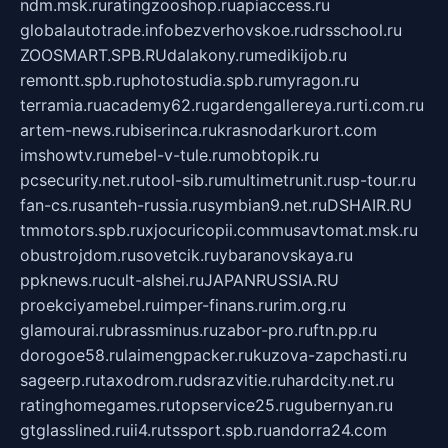
ndm.msk.ru
ratingzooshop.ru
apiaccess.ru
globalautotrade.info
bezverhovskoe.ru
drsschool.ru
ZOOSMART.SPB.RU
dalakony.ru
medikijob.ru
remontt.spb.ru
photostudia.spb.ru
myragon.ru
terramia.ru
academy62.ru
gardengallereya.ru
rti.com.ru
artem-news.ru
biserinca.ru
krasnodarkurort.com
imshowtv.ru
mebel-v-tule.ru
mobtopik.ru
pcsecurity.net.ru
tool-sib.ru
multimetrunit.ru
sp-tour.ru
fan-cs.ru
santeh-russia.ru
symbian9.net.ru
DSHAIR.RU
tmmotors.spb.ru
xjocuricopii.com
musavtomat.msk.ru
obustrojdom.ru
sovetcik.ru
ybaranovskaya.ru
ppknews.ru
cult-alshei.ru
JAPANRUSSIA.RU
proekciyamebel.ru
imper-finans.ru
rim.org.ru
glamourai.ru
brassminus.ru
zabor-pro.ru
ftn.pp.ru
dorogoe58.ru
laimengpacker.ru
kuzova-zapchasti.ru
sageerp.ru
taxodrom.ru
dsrazvitie.ru
hardcity.net.ru
ratinghomegames.ru
topservice25.ru
gubernyan.ru
gtglasslined.ru
ii4.ru
tssport.spb.ru
andorra24.com