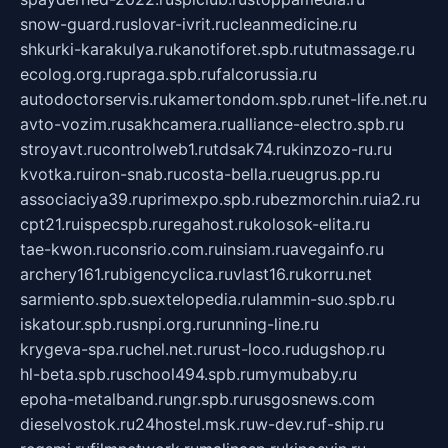
snow-guard.ru
slovar-ivrit.ru
cleanmedicine.ru
shkurki-karakulya.ru
kanotiforet.spb.ru
tutmassage.ru
ecolog.org.ru
praga.spb.ru
falcorussia.ru
autodoctorservis.ru
kamertondom.spb.ru
net-life.net.ru
avto-vozim.ru
sakhcamera.ru
alliance-electro.spb.ru
stroyavt.ru
controlweb1.ru
tdsak74.ru
kinzozo-ru.ru
kvotka.ru
iron-snab.ru
costa-bella.ru
eugrus.pp.ru
associaciya39.ru
primexpo.spb.ru
bezmorchin.ru
ia2.ru
cpt21.ru
ispecspb.ru
regahost.ru
kolosok-elita.ru
tae-kwon.ru
consrio.com.ru
insiam.ru
avegainfo.ru
archery161.ru
bigencyclica.ru
vlast16.ru
korru.net
sarmiento.spb.su
extelopedia.ru
lammin-suo.spb.ru
iskatour.spb.ru
snpi.org.ru
running-line.ru
krygeva-spa.ru
chel.net.ru
rust-loco.ru
dugshop.ru
hl-beta.spb.ru
school494.spb.ru
mymubaby.ru
epoha-metalband.ru
ngr.spb.ru
rusgosnews.com
dieselvostok.ru
24hostel.msk.ru
w-dev.ru
f-ship.ru