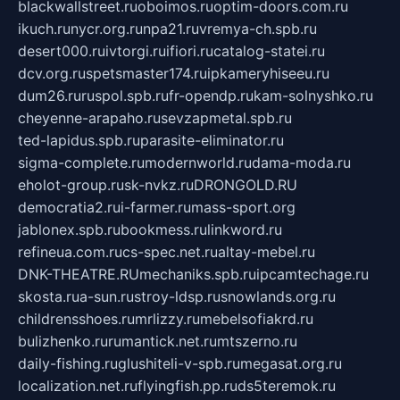
blackwallstreet.ru
oboimos.ru
optim-doors.com.ru
ikuch.ru
nycr.org.ru
npa21.ru
vremya-ch.spb.ru
desert000.ru
ivtorgi.ru
ifiori.ru
catalog-statei.ru
dcv.org.ru
spetsmaster174.ru
ipkameryhiseeu.ru
dum26.ru
ruspol.spb.ru
fr-opendp.ru
kam-solnyshko.ru
cheyenne-arapaho.ru
sevzapmetal.spb.ru
ted-lapidus.spb.ru
parasite-eliminator.ru
sigma-complete.ru
modernworld.ru
dama-moda.ru
eholot-group.ru
sk-nvkz.ru
DRONGOLD.RU
democratia2.ru
i-farmer.ru
mass-sport.org
jablonex.spb.ru
bookmess.ru
linkword.ru
refineua.com.ru
cs-spec.net.ru
altay-mebel.ru
DNK-THEATRE.RU
mechaniks.spb.ru
ipcamtechage.ru
skosta.ru
a-sun.ru
stroy-ldsp.ru
snowlands.org.ru
childrensshoes.ru
mrlizzy.ru
mebelsofiakrd.ru
bulizhenko.ru
rumantick.net.ru
mtszerno.ru
daily-fishing.ru
glushiteli-v-spb.ru
megasat.org.ru
localization.net.ru
flyingfish.pp.ru
ds5teremok.ru