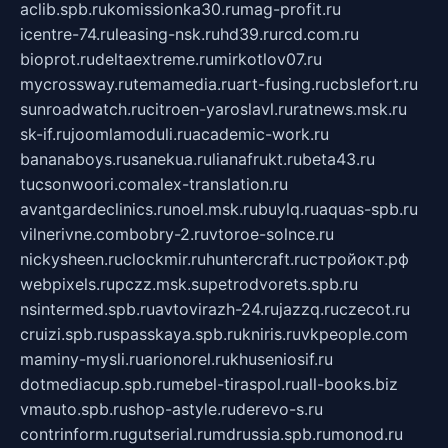
aclib.spb.ru
komissionka30.ru
mag-profit.ru
icentre-74.ru
leasing-nsk.ru
hd39.ru
rcd.com.ru
bioprot.ru
deltaextreme.ru
mirkotlov07.ru
mycrossway.ru
temamedia.ru
art-fusing.ru
cbslefort.ru
sunroadwatch.ru
citroen-yaroslavl.ru
ratnews.msk.ru
sk-if.ru
joomlamoduli.ru
academic-work.ru
bananaboys.ru
sanekua.ru
lianafrukt.ru
beta43.ru
tucsonwoori.com
alex-translation.ru
avantgardeclinics.ru
noel.msk.ru
buylq.ru
aquas-spb.ru
vilnerivne.com
bobry-2.ru
vtoroe-solnce.ru
nickysheen.ru
clockmir.ru
huntercraft.ru
стройокт.рф
webpixels.ru
pczz.msk.su
petrodvorets.spb.ru
nsintermed.spb.ru
avtovirazh-24.ru
jazzq.ru
czecot.ru
cruizi.spb.ru
spasskaya.spb.ru
kniris.ru
vkpeople.com
maminy-mysli.ru
arionorel.ru
khuseniosif.ru
dotmediacup.spb.ru
mebel-tiraspol.ru
all-books.biz
vmauto.spb.ru
shop-astyle.ru
derevo-s.ru
contrinform.ru
gutserial.ru
mdrussia.spb.ru
monod.ru