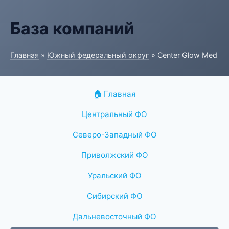
База компаний
Главная
»
Южный федеральный округ
» Center Glow Med
🏠 Главная
Центральный ФО
Северо-Западный ФО
Приволжский ФО
Уральский ФО
Сибирский ФО
Дальневосточный ФО