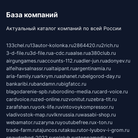
База компаний
Актуальный каталог компаний по всей России
133chel.ru
13autor-kolonka.ru
2864420.ru
2rich.ru
3-d-file.ru
3d-file.ru
a-cdc.ru
aalse.ru
a380club.ru
airgungames.ru
accounts-112.ru
adler-jun.ru
adonyev.ru
alfeihavsalnassr.ru
altaipant.ru
argentinamia.ru
aria-family.ru
arkrym.ru
ashanet.ru
belgorod-day.ru
bankaribi.ru
bandamn.ru
bigfatcc.ru
blagodarenie-spb.ru
borodino-media.ru
card-voice.ru
cardvoice.ru
zed-online.ru
zvonitut.ru
zebra-tlt.ru
zarafshan.ru
york-life.ru
vintovoykompressor.ru
vladivostok-map.ru
vlknrussia.ru
wasabi-shop.ru
webamator.ru
zaryna.ru
youtubefree.ru
x-ton.ru
trade-farm.ru
tajuncos.ru
taksu.ru
tor-lyubov-i-grom.ru
spayderhed-2022.ru
splclub.ru
stoppamedia.ru