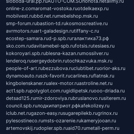
sloboda-ural.pp.ru
AUTO-COM.SU
hohota.net
alimy.ru
online-z.com
aromat-vostoka.ru
otdelkaexp.ru
mobilvest.ru
bbd.net.ru
mebelshop.msk.ru
smp-forum.ru
bastion-td.ru
kosmoscreative.ru
avrmotors.ru
art-galadesign.ru
tiffany-c.ru
ecostep-samara.ru
d-p.spb.ru
галактика73.рф
sko.com.ru
davitamebel-spb.ru
fotsis.ru
tesiaes.ru
kokoroyari.spb.ru
blesna-kazan.ru
mossilver.ru
lenderoq.ru
sergeydobrin.ru
tochkazvuka.msk.ru
people-of-art.ru
bezzubova.ru
clubtibet.ru
orior-aks.ru
dynamoauto.ru
szk-favorit.ru
carlines.ru
flatnsk.ru
kingbolenskaner.ru
alex-motor.ru
astroline.net.ru
act1.spb.ru
polyglot.com.ru
gidlipetsk.ru
ooo-driada.ru
detsad125.ru
mir-zdoroviya.ru
bruslanovo.ru
siterem.ru
council.spb.ru
лодкипатриот.рф
kafekolizey.ru
iclub.net.ru
gazon-easy.ru
sugarepilekb.ru
grinox.ru
pylesostineco.ru
msts-ozarenie.ru
kameryjooan.ru
artemovskij.ru
dopler.spb.ru
aid70.ru
metall-perm.ru