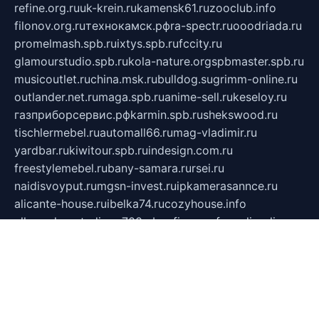
refine.org.ru
uk-krein.ru
kamensk61.ru
zooclub.info
filonov.org.ru
технокамск.рф
ra-spectr.ru
ooodriada.ru
promelmash.spb.ru
ixtys.spb.ru
fccity.ru
glamourstudio.spb.ru
kola-nature.org
spbmaster.spb.ru
musicoutlet.ru
china.msk.ru
bulldog.su
grimm-online.ru
outlander.net.ru
maga.spb.ru
anime-sell.ru
keseloy.ru
газприборсервис.рф
karmin.spb.ru
shekswood.ru
tischlermebel.ru
automall66.ru
mag-vladimir.ru
yardbar.ru
kiwitour.spb.ru
indesign.com.ru
freestylemebel.ru
bany-samara.ru
rsei.ru
naidisvoyput.ru
mgsn-invest.ru
ipkamerasannce.ru
alicante-house.ru
ibelka74.ru
cozyhouse.info
vlkargalev-studio.ru
700mb.ru
figura-ufa.ru
alina-live.ru
belarusiannews.ru
womenknow.ru
dos-vniimk.ru
sega.net.ru
dv.net.ru
phenomenonsofhistory.com
telesputnik.net.ru
wall.pp.ru
pylesosroidmi.ru
gtc-clan.ru
cligs.ru
bibikazap.ru
popova.org.ru
netwhistler.spb.ru
bellvil.ru
bonzon.ru
iss-vladik.ru