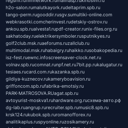
regsmi.ru
filmnetwork.ru
malinasp.ru
kinosvin.ru
h2o-salon.ru
malutkayork.ru
deltaprim.spb.ru
tango-perm.ru
gooddir.ru
sgv.su
multiki-online.com
webkrasotki.com
cherinvest.ru
detskiy-ostrov.ru
ankou.spb.ru
alvesta1.ru
pdf-creator.ru
nix-files.org.ru
sakhatoday.ru
elektrikersymboler.ru
sputnikyes.ru
golf2club.msk.ru
aeforums.ru
zallclub.ru
multimodal.msk.ru
habaigry.ru
haikko.ru
sobakopedia.ru
isz-fest.ru
ewnc.info
screensaver-clock.net.ru
volnav.spb.ru
comnat.ru
npf.net.ru
7bit.pp.ru
kalugatur.ru
tesiaes.ru
card.com.ru
kazanka.spb.ru
gildiya-kuznecov.ru
kameryboavision.ru
griffoncom.spb.ru
fabrika-emotsiy.ru
PARK-MATROSOVA.RU
agat.spb.ru
avtoyurist-moskva1.ru
hardware.org.ru
схема-авто.рф
dg-lab.ru
angrup.ru
recruiter.spb.ru
music8.spb.ru
krsk124.ru
kubok.spb.ru
romanofforex.ru
analitikaplus.ru
spyonline.ru
zosikamery.ru