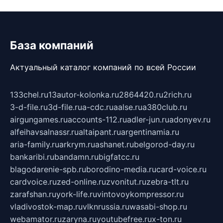
База компаний
Актуальный каталог компаний по всей России
133chel.ru
13autor-kolonka.ru
2864420.ru
2rich.ru
3-d-file.ru
3d-file.ru
a-cdc.ru
aalse.ru
a380club.ru
airgungames.ru
accounts-112.ru
adler-jun.ru
adonyev.ru
alfeihavsalnassr.ru
altaipant.ru
argentinamia.ru
aria-family.ru
arkrym.ru
ashanet.ru
belgorod-day.ru
bankaribi.ru
bandamn.ru
bigfatcc.ru
blagodarenie-spb.ru
borodino-media.ru
card-voice.ru
cardvoice.ru
zed-online.ru
zvonitut.ru
zebra-tlt.ru
zarafshan.ru
york-life.ru
vintovoykompressor.ru
vladivostok-map.ru
vlknrussia.ru
wasabi-shop.ru
webamator.ru
zaryna.ru
youtubefree.ru
x-ton.ru