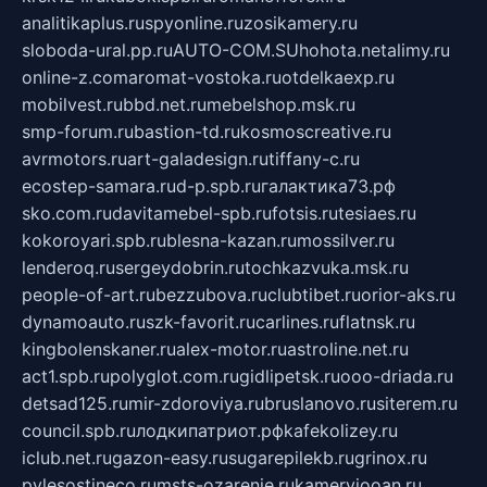
analitikaplus.ru
spyonline.ru
zosikamery.ru
sloboda-ural.pp.ru
AUTO-COM.SU
hohota.net
alimy.ru
online-z.com
aromat-vostoka.ru
otdelkaexp.ru
mobilvest.ru
bbd.net.ru
mebelshop.msk.ru
smp-forum.ru
bastion-td.ru
kosmoscreative.ru
avrmotors.ru
art-galadesign.ru
tiffany-c.ru
ecostep-samara.ru
d-p.spb.ru
галактика73.рф
sko.com.ru
davitamebel-spb.ru
fotsis.ru
tesiaes.ru
kokoroyari.spb.ru
blesna-kazan.ru
mossilver.ru
lenderoq.ru
sergeydobrin.ru
tochkazvuka.msk.ru
people-of-art.ru
bezzubova.ru
clubtibet.ru
orior-aks.ru
dynamoauto.ru
szk-favorit.ru
carlines.ru
flatnsk.ru
kingbolenskaner.ru
alex-motor.ru
astroline.net.ru
act1.spb.ru
polyglot.com.ru
gidlipetsk.ru
ooo-driada.ru
detsad125.ru
mir-zdoroviya.ru
bruslanovo.ru
siterem.ru
council.spb.ru
лодкипатриот.рф
kafekolizey.ru
iclub.net.ru
gazon-easy.ru
sugarepilekb.ru
grinox.ru
pylesostineco.ru
msts-ozarenie.ru
kameryjooan.ru