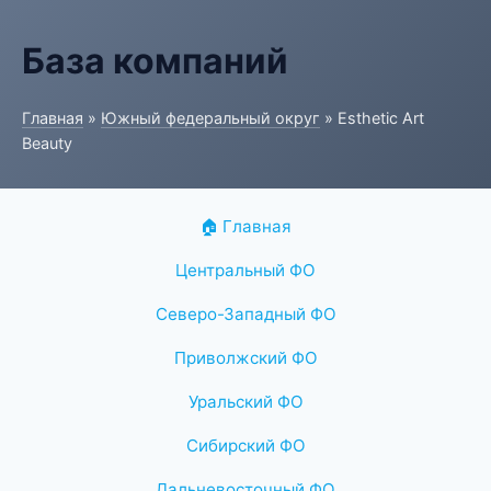
База компаний
Главная
»
Южный федеральный округ
» Esthetic Art
Beauty
🏠 Главная
Центральный ФО
Северо-Западный ФО
Приволжский ФО
Уральский ФО
Сибирский ФО
Дальневосточный ФО