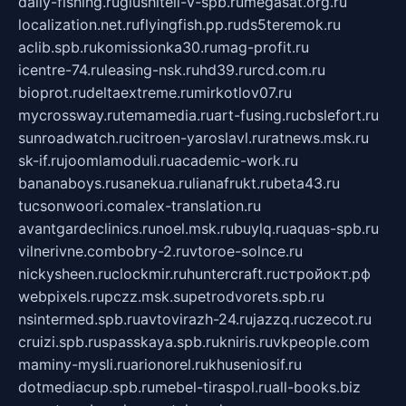
daily-fishing.ru
glushiteli-v-spb.ru
megasat.org.ru
localization.net.ru
flyingfish.pp.ru
ds5teremok.ru
aclib.spb.ru
komissionka30.ru
mag-profit.ru
icentre-74.ru
leasing-nsk.ru
hd39.ru
rcd.com.ru
bioprot.ru
deltaextreme.ru
mirkotlov07.ru
mycrossway.ru
temamedia.ru
art-fusing.ru
cbslefort.ru
sunroadwatch.ru
citroen-yaroslavl.ru
ratnews.msk.ru
sk-if.ru
joomlamoduli.ru
academic-work.ru
bananaboys.ru
sanekua.ru
lianafrukt.ru
beta43.ru
tucsonwoori.com
alex-translation.ru
avantgardeclinics.ru
noel.msk.ru
buylq.ru
aquas-spb.ru
vilnerivne.com
bobry-2.ru
vtoroe-solnce.ru
nickysheen.ru
clockmir.ru
huntercraft.ru
стройокт.рф
webpixels.ru
pczz.msk.su
petrodvorets.spb.ru
nsintermed.spb.ru
avtovirazh-24.ru
jazzq.ru
czecot.ru
cruizi.spb.ru
spasskaya.spb.ru
kniris.ru
vkpeople.com
maminy-mysli.ru
arionorel.ru
khuseniosif.ru
dotmediacup.spb.ru
mebel-tiraspol.ru
all-books.biz