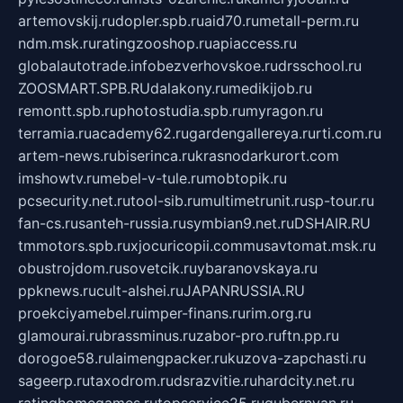
artemovskij.ru
dopler.spb.ru
aid70.ru
metall-perm.ru
ndm.msk.ru
ratingzooshop.ru
apiaccess.ru
globalautotrade.info
bezverhovskoe.ru
drsschool.ru
ZOOSMART.SPB.RU
dalakony.ru
medikijob.ru
remontt.spb.ru
photostudia.spb.ru
myragon.ru
terramia.ru
academy62.ru
gardengallereya.ru
rti.com.ru
artem-news.ru
biserinca.ru
krasnodarkurort.com
imshowtv.ru
mebel-v-tule.ru
mobtopik.ru
pcsecurity.net.ru
tool-sib.ru
multimetrunit.ru
sp-tour.ru
fan-cs.ru
santeh-russia.ru
symbian9.net.ru
DSHAIR.RU
tmmotors.spb.ru
xjocuricopii.com
musavtomat.msk.ru
obustrojdom.ru
sovetcik.ru
ybaranovskaya.ru
ppknews.ru
cult-alshei.ru
JAPANRUSSIA.RU
proekciyamebel.ru
imper-finans.ru
rim.org.ru
glamourai.ru
brassminus.ru
zabor-pro.ru
ftn.pp.ru
dorogoe58.ru
laimengpacker.ru
kuzova-zapchasti.ru
sageerp.ru
taxodrom.ru
dsrazvitie.ru
hardcity.net.ru