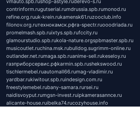
vmauto.spb.ru
shop-astyle.ru
derevo-s.ru
contrinform.ru
gutserial.ru
mdrussia.spb.ru
monod.ru
refine.org.ru
uk-krein.ru
kamensk61.ru
zooclub.info
filonov.org.ru
технокамск.рф
ra-spectr.ru
ooodriada.ru
promelmash.spb.ru
ixtys.spb.ru
fccity.ru
glamourstudio.spb.ru
kola-nature.org
spbmaster.spb.ru
musicoutlet.ru
china.msk.ru
bulldog.su
grimm-online.ru
outlander.net.ru
maga.spb.ru
anime-sell.ru
keseloy.ru
газприборсервис.рф
karmin.spb.ru
shekswood.ru
tischlermebel.ru
automall66.ru
mag-vladimir.ru
yardbar.ru
kiwitour.spb.ru
indesign.com.ru
freestylemebel.ru
bany-samara.ru
rsei.ru
naidisvoyput.ru
mgsn-invest.ru
ipkamerasannce.ru
alicante-house.ru
ibelka74.ru
cozyhouse.info
vlkargalev-studio.ru
700mb.ru
figura-ufa.ru
alina-live.ru
belarusiannews.ru
womenknow.ru
dos-vniimk.ru
sega.net.ru
dv.net.ru
phenomenonsofhistory.com
telesputnik.net.ru
wall.pp.ru
pylesosroidmi.ru