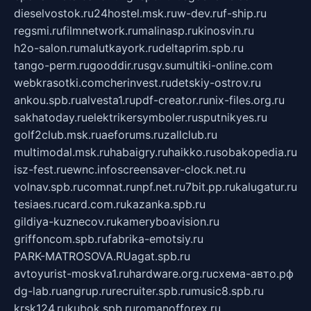
dieselvostok.ru
24hostel.msk.ru
w-dev.ru
f-ship.ru
regsmi.ru
filmnetwork.ru
malinasp.ru
kinosvin.ru
h2o-salon.ru
malutkayork.ru
deltaprim.spb.ru
tango-perm.ru
gooddir.ru
sgv.su
multiki-online.com
webkrasotki.com
cherinvest.ru
detskiy-ostrov.ru
ankou.spb.ru
alvesta1.ru
pdf-creator.ru
nix-files.org.ru
sakhatoday.ru
elektrikersymboler.ru
sputnikyes.ru
golf2club.msk.ru
aeforums.ru
zallclub.ru
multimodal.msk.ru
habaigry.ru
haikko.ru
sobakopedia.ru
isz-fest.ru
ewnc.info
screensaver-clock.net.ru
volnav.spb.ru
comnat.ru
npf.net.ru
7bit.pp.ru
kalugatur.ru
tesiaes.ru
card.com.ru
kazanka.spb.ru
gildiya-kuznecov.ru
kameryboavision.ru
griffoncom.spb.ru
fabrika-emotsiy.ru
PARK-MATROSOVA.RU
agat.spb.ru
avtoyurist-moskva1.ru
hardware.org.ru
схема-авто.рф
dg-lab.ru
angrup.ru
recruiter.spb.ru
music8.spb.ru
krsk124.ru
kubok.spb.ru
romanofforex.ru