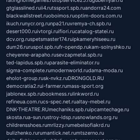
ratinghomegames.ru
topservice25.ru
gubernyan.ru
gtglasslined.ru
ii4.ru
tssport.spb.ru
andorra24.com
blackwallstreet.ru
oboimos.ru
optim-doors.com.ru
ikuch.ru
nycr.org.ru
npa21.ru
vremya-ch.spb.ru
desert000.ru
ivtorgi.ru
ifiori.ru
catalog-statei.ru
dcv.org.ru
spetsmaster174.ru
ipkameryhiseeu.ru
dum26.ru
ruspol.spb.ru
fr-opendp.ru
kam-solnyshko.ru
cheyenne-arapaho.ru
sevzapmetal.spb.ru
ted-lapidus.spb.ru
parasite-eliminator.ru
sigma-complete.ru
modernworld.ru
dama-moda.ru
eholot-group.ru
sk-nvkz.ru
DRONGOLD.RU
democratia2.ru
i-farmer.ru
mass-sport.org
jablonex.spb.ru
bookmess.ru
linkword.ru
refineua.com.ru
cs-spec.net.ru
altay-mebel.ru
DNK-THEATRE.RU
mechaniks.spb.ru
ipcamtechage.ru
skosta.ru
a-sun.ru
stroy-ldsp.ru
snowlands.org.ru
childrensshoes.ru
mrlizzy.ru
mebelsofiakrd.ru
bulizhenko.ru
rumantick.net.ru
mtszerno.ru