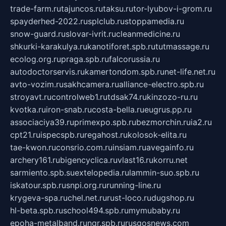
trade-farm.ru
tajuncos.ru
taksu.ru
tor-lyubov-i-grom.ru
spayderhed-2022.ru
splclub.ru
stoppamedia.ru
snow-guard.ru
slovar-ivrit.ru
cleanmedicine.ru
shkurki-karakulya.ru
kanotiforet.spb.ru
tutmassage.ru
ecolog.org.ru
praga.spb.ru
falcorussia.ru
autodoctorservis.ru
kamertondom.spb.ru
net-life.net.ru
avto-vozim.ru
sakhcamera.ru
alliance-electro.spb.ru
stroyavt.ru
controlweb1.ru
tdsak74.ru
kinzozo-ru.ru
kvotka.ru
iron-snab.ru
costa-bella.ru
eugrus.pp.ru
associaciya39.ru
primexpo.spb.ru
bezmorchin.ru
ia2.ru
cpt21.ru
ispecspb.ru
regahost.ru
kolosok-elita.ru
tae-kwon.ru
consrio.com.ru
insiam.ru
avegainfo.ru
archery161.ru
bigencyclica.ru
vlast16.ru
korru.net
sarmiento.spb.su
extelopedia.ru
lammin-suo.spb.ru
iskatour.spb.ru
snpi.org.ru
running-line.ru
krygeva-spa.ru
chel.net.ru
rust-loco.ru
dugshop.ru
hl-beta.spb.ru
school494.spb.ru
mymubaby.ru
epoha-metalband.ru
ngr.spb.ru
rusgosnews.com