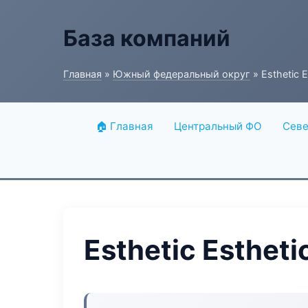
База компаний
Главная
»
Южный федеральный округ
» Esthetic E
🏠 Главная
Центральный ФО
Севе
Esthetic Estheti