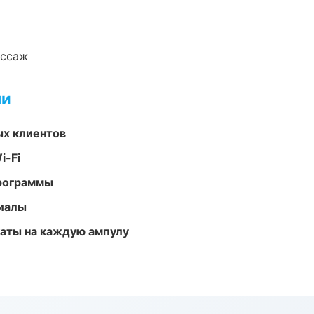
ассаж
ми
ых клиентов
i-Fi
программы
риалы
аты на каждую ампулу