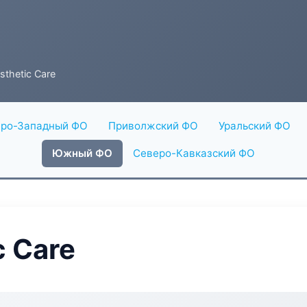
sthetic Care
ро-Западный ФО
Приволжский ФО
Уральский ФО
Южный ФО
Северо-Кавказский ФО
c Care