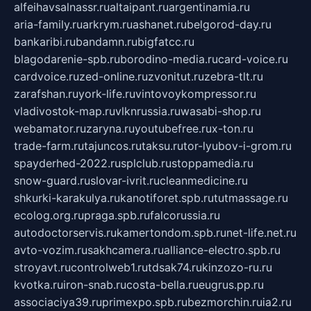
alfeihavsalnassr.ru
altaipant.ru
argentinamia.ru
aria-family.ru
arkrym.ru
ashanet.ru
belgorod-day.ru
bankaribi.ru
bandamn.ru
bigfatcc.ru
blagodarenie-spb.ru
borodino-media.ru
card-voice.ru
cardvoice.ru
zed-online.ru
zvonitut.ru
zebra-tlt.ru
zarafshan.ru
york-life.ru
vintovoykompressor.ru
vladivostok-map.ru
vlknrussia.ru
wasabi-shop.ru
webamator.ru
zaryna.ru
youtubefree.ru
x-ton.ru
trade-farm.ru
tajuncos.ru
taksu.ru
tor-lyubov-i-grom.ru
spayderhed-2022.ru
splclub.ru
stoppamedia.ru
snow-guard.ru
slovar-ivrit.ru
cleanmedicine.ru
shkurki-karakulya.ru
kanotiforet.spb.ru
tutmassage.ru
ecolog.org.ru
praga.spb.ru
falcorussia.ru
autodoctorservis.ru
kamertondom.spb.ru
net-life.net.ru
avto-vozim.ru
sakhcamera.ru
alliance-electro.spb.ru
stroyavt.ru
controlweb1.ru
tdsak74.ru
kinzozo-ru.ru
kvotka.ru
iron-snab.ru
costa-bella.ru
eugrus.pp.ru
associaciya39.ru
primexpo.spb.ru
bezmorchin.ru
ia2.ru