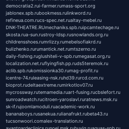
democratia2.ru
i-farmer.ru
mass-sport.org
jablonex.spb.ru
bookmess.ru
linkword.ru
refineua.com.ru
cs-spec.net.ru
altay-mebel.ru
DNK-THEATRE.RU
mechaniks.spb.ru
ipcamtechage.ru
skosta.ru
a-sun.ru
stroy-ldsp.ru
snowlands.org.ru
childrensshoes.ru
mrlizzy.ru
mebelsofiakrd.ru
bulizhenko.ru
rumantick.net.ru
mtszerno.ru
daily-fishing.ru
glushiteli-v-spb.ru
megasat.org.ru
localization.net.ru
flyingfish.pp.ru
ds5teremok.ru
aclib.spb.ru
komissionka30.ru
mag-profit.ru
icentre-74.ru
leasing-nsk.ru
hd39.ru
rcd.com.ru
bioprot.ru
deltaextreme.ru
mirkotlov07.ru
mycrossway.ru
temamedia.ru
art-fusing.ru
cbslefort.ru
sunroadwatch.ru
citroen-yaroslavl.ru
ratnews.msk.ru
sk-if.ru
joomlamoduli.ru
academic-work.ru
bananaboys.ru
sanekua.ru
lianafrukt.ru
beta43.ru
tucsonwoori.com
alex-translation.ru
avantgardeclinics.ru
noel.msk.ru
buylq.ru
aquas-spb.ru