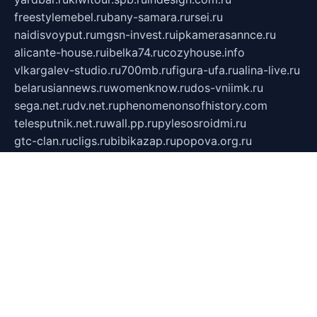
freestylemebel.ru
bany-samara.ru
rsei.ru
naidisvoyput.ru
mgsn-invest.ru
ipkamerasannce.ru
alicante-house.ru
ibelka74.ru
cozyhouse.info
vlkargalev-studio.ru
700mb.ru
figura-ufa.ru
alina-live.ru
belarusiannews.ru
womenknow.ru
dos-vniimk.ru
sega.net.ru
dv.net.ru
phenomenonsofhistory.com
telesputnik.net.ru
wall.pp.ru
pylesosroidmi.ru
gtc-clan.ru
cligs.ru
bibikazap.ru
popova.org.ru
netwhistler.spb.ru
bellvil.ru
bonzon.ru
iss-vladik.ru
defiparis.net.ru
las-gryzas.ru
amku.ru
electednews.spb.ru
feather.org.ru
spar72.ru
tankiigri.ru
dominus.com.ru
ibtree.ru
sanykool.pp.ru
unixlib.org.ru
menatep.spb.ru
gartenterrassen.ru
printeka.ru
skvozilka.com.ru
parkovka-pub.ru
lovemobi.ru
art-ru.ru
emulatorz.com.ru
alucomp.com.ru
tatforum.com.ru
alternativa-profi.ru
dermakler.ru
artsurvey.ru
aredir.ru
khimspas.ru
centr-maxi.ru
2018r.ru