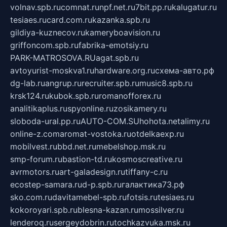
volnav.spb.ru
comnat.ru
npf.net.ru
7bit.pp.ru
kalugatur.ru
tesiaes.ru
card.com.ru
kazanka.spb.ru
gildiya-kuznecov.ru
kameryboavision.ru
griffoncom.spb.ru
fabrika-emotsiy.ru
PARK-MATROSOVA.RU
agat.spb.ru
avtoyurist-moskva1.ru
hardware.org.ru
схема-авто.рф
dg-lab.ru
angrup.ru
recruiter.spb.ru
music8.spb.ru
krsk124.ru
kubok.spb.ru
romanofforex.ru
analitikaplus.ru
spyonline.ru
zosikamery.ru
sloboda-ural.pp.ru
AUTO-COM.SU
hohota.net
alimy.ru
online-z.com
aromat-vostoka.ru
otdelkaexp.ru
mobilvest.ru
bbd.net.ru
mebelshop.msk.ru
smp-forum.ru
bastion-td.ru
kosmoscreative.ru
avrmotors.ru
art-galadesign.ru
tiffany-c.ru
ecostep-samara.ru
d-p.spb.ru
галактика73.рф
sko.com.ru
davitamebel-spb.ru
fotsis.ru
tesiaes.ru
kokoroyari.spb.ru
blesna-kazan.ru
mossilver.ru
lenderoq.ru
sergeydobrin.ru
tochkazvuka.msk.ru