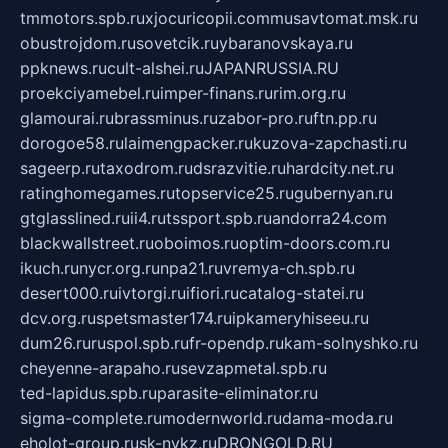
tmmotors.spb.ru
xjocuricopii.com
musavtomat.msk.ru
obustrojdom.ru
sovetcik.ru
ybaranovskaya.ru
ppknews.ru
cult-alshei.ru
JAPANRUSSIA.RU
proekciyamebel.ru
imper-finans.ru
rim.org.ru
glamourai.ru
brassminus.ru
zabor-pro.ru
ftn.pp.ru
dorogoe58.ru
laimengpacker.ru
kuzova-zapchasti.ru
sageerp.ru
taxodrom.ru
dsrazvitie.ru
hardcity.net.ru
ratinghomegames.ru
topservice25.ru
gubernyan.ru
gtglasslined.ru
ii4.ru
tssport.spb.ru
andorra24.com
blackwallstreet.ru
oboimos.ru
optim-doors.com.ru
ikuch.ru
nycr.org.ru
npa21.ru
vremya-ch.spb.ru
desert000.ru
ivtorgi.ru
ifiori.ru
catalog-statei.ru
dcv.org.ru
spetsmaster174.ru
ipkameryhiseeu.ru
dum26.ru
ruspol.spb.ru
fr-opendp.ru
kam-solnyshko.ru
cheyenne-arapaho.ru
sevzapmetal.spb.ru
ted-lapidus.spb.ru
parasite-eliminator.ru
sigma-complete.ru
modernworld.ru
dama-moda.ru
eholot-group.ru
sk-nvkz.ru
DRONGOLD.RU