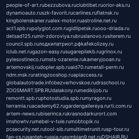
people-of-art.ru
bezzubova.ru
clubtibet.ru
orior-aks.ru
dynamoauto.ru
szk-favorit.ru
carlines.ru
flatnsk.ru
kingbolenskaner.ru
alex-motor.ru
astroline.net.ru
act1.spb.ru
polyglot.com.ru
gidlipetsk.ru
ooo-driada.ru
detsad125.ru
mir-zdoroviya.ru
bruslanovo.ru
siterem.ru
council.spb.ru
лодкипатриот.рф
kafekolizey.ru
iclub.net.ru
gazon-easy.ru
sugarepilekb.ru
grinox.ru
pylesostineco.ru
msts-ozarenie.ru
kameryjooan.ru
artemovskij.ru
dopler.spb.ru
aid70.ru
metall-perm.ru
ndm.msk.ru
ratingzooshop.ru
apiaccess.ru
globalautotrade.info
bezverhovskoe.ru
drsschool.ru
ZOOSMART.SPB.RU
dalakony.ru
medikijob.ru
remontt.spb.ru
photostudia.spb.ru
myragon.ru
terramia.ru
academy62.ru
gardengallereya.ru
rti.com.ru
artem-news.ru
biserinca.ru
krasnodarkurort.com
imshowtv.ru
mebel-v-tule.ru
mobtopik.ru
pcsecurity.net.ru
tool-sib.ru
multimetrunit.ru
sp-tour.ru
fan-cs.ru
santeh-russia.ru
symbian9.net.ru
DSHAIR.RU