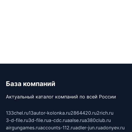
База компаний
Актуальный каталог компаний по всей России
133chel.ru
13autor-kolonka.ru
2864420.ru
2rich.ru
3-d-file.ru
3d-file.ru
a-cdc.ru
aalse.ru
a380club.ru
airgungames.ru
accounts-112.ru
adler-jun.ru
adonyev.ru