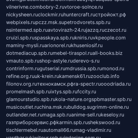
vilnerivne.com
bobry-2.ru
vtoroe-solnce.ru
nickysheen.ru
clockmir.ru
huntercraft.ru
стройокт.рф
webpixels.ru
pczz.msk.su
petrodvorets.spb.ru
nsintermed.spb.ru
avtovirazh-24.ru
jazzq.ru
czecot.ru
cruizi.spb.ru
spasskaya.spb.ru
kniris.ru
vkpeople.com
maminy-mysli.ru
arionorel.ru
khuseniosif.ru
dotmediacup.spb.ru
mebel-tiraspol.ru
all-books.biz
vmauto.spb.ru
shop-astyle.ru
derevo-s.ru
contrinform.ru
gutserial.ru
mdrussia.spb.ru
monod.ru
refine.org.ru
uk-krein.ru
kamensk61.ru
zooclub.info
filonov.org.ru
технокамск.рф
ra-spectr.ru
ooodriada.ru
promelmash.spb.ru
ixtys.spb.ru
fccity.ru
glamourstudio.spb.ru
kola-nature.org
spbmaster.spb.ru
musicoutlet.ru
china.msk.ru
bulldog.su
grimm-online.ru
outlander.net.ru
maga.spb.ru
anime-sell.ru
keseloy.ru
газприборсервис.рф
karmin.spb.ru
shekswood.ru
tischlermebel.ru
automall66.ru
mag-vladimir.ru
yardbar.ru
kiwitour.spb.ru
indesign.com.ru