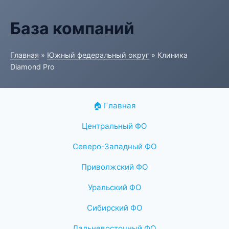
База компаний
Главная
»
Южный федеральный округ
» Клиника
Diamond Pro
🏠 Главная
Центральный ФО
Северо-Западный ФО
Приволжский ФО
Уральский ФО
Сибирский ФО
Дальневосточный ФО