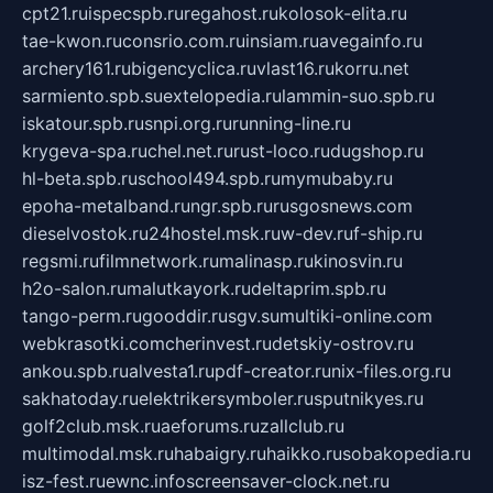
cpt21.ru
ispecspb.ru
regahost.ru
kolosok-elita.ru
tae-kwon.ru
consrio.com.ru
insiam.ru
avegainfo.ru
archery161.ru
bigencyclica.ru
vlast16.ru
korru.net
sarmiento.spb.su
extelopedia.ru
lammin-suo.spb.ru
iskatour.spb.ru
snpi.org.ru
running-line.ru
krygeva-spa.ru
chel.net.ru
rust-loco.ru
dugshop.ru
hl-beta.spb.ru
school494.spb.ru
mymubaby.ru
epoha-metalband.ru
ngr.spb.ru
rusgosnews.com
dieselvostok.ru
24hostel.msk.ru
w-dev.ru
f-ship.ru
regsmi.ru
filmnetwork.ru
malinasp.ru
kinosvin.ru
h2o-salon.ru
malutkayork.ru
deltaprim.spb.ru
tango-perm.ru
gooddir.ru
sgv.su
multiki-online.com
webkrasotki.com
cherinvest.ru
detskiy-ostrov.ru
ankou.spb.ru
alvesta1.ru
pdf-creator.ru
nix-files.org.ru
sakhatoday.ru
elektrikersymboler.ru
sputnikyes.ru
golf2club.msk.ru
aeforums.ru
zallclub.ru
multimodal.msk.ru
habaigry.ru
haikko.ru
sobakopedia.ru
isz-fest.ru
ewnc.info
screensaver-clock.net.ru