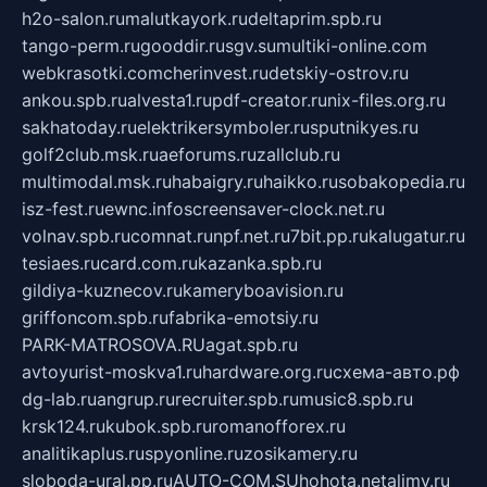
h2o-salon.ru
malutkayork.ru
deltaprim.spb.ru
tango-perm.ru
gooddir.ru
sgv.su
multiki-online.com
webkrasotki.com
cherinvest.ru
detskiy-ostrov.ru
ankou.spb.ru
alvesta1.ru
pdf-creator.ru
nix-files.org.ru
sakhatoday.ru
elektrikersymboler.ru
sputnikyes.ru
golf2club.msk.ru
aeforums.ru
zallclub.ru
multimodal.msk.ru
habaigry.ru
haikko.ru
sobakopedia.ru
isz-fest.ru
ewnc.info
screensaver-clock.net.ru
volnav.spb.ru
comnat.ru
npf.net.ru
7bit.pp.ru
kalugatur.ru
tesiaes.ru
card.com.ru
kazanka.spb.ru
gildiya-kuznecov.ru
kameryboavision.ru
griffoncom.spb.ru
fabrika-emotsiy.ru
PARK-MATROSOVA.RU
agat.spb.ru
avtoyurist-moskva1.ru
hardware.org.ru
схема-авто.рф
dg-lab.ru
angrup.ru
recruiter.spb.ru
music8.spb.ru
krsk124.ru
kubok.spb.ru
romanofforex.ru
analitikaplus.ru
spyonline.ru
zosikamery.ru
sloboda-ural.pp.ru
AUTO-COM.SU
hohota.net
alimy.ru