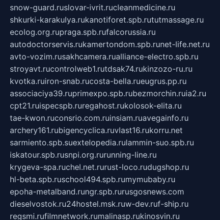
snow-guard.ru
slovar-ivrit.ru
cleanmedicine.ru
shkurki-karakulya.ru
kanotiforet.spb.ru
tutmassage.ru
ecolog.org.ru
praga.spb.ru
falcorussia.ru
autodoctorservis.ru
kamertondom.spb.ru
net-life.net.ru
avto-vozim.ru
sakhcamera.ru
alliance-electro.spb.ru
stroyavt.ru
controlweb1.ru
tdsak74.ru
kinzozo-ru.ru
kvotka.ru
iron-snab.ru
costa-bella.ru
eugrus.pp.ru
associaciya39.ru
primexpo.spb.ru
bezmorchin.ru
ia2.ru
cpt21.ru
ispecspb.ru
regahost.ru
kolosok-elita.ru
tae-kwon.ru
consrio.com.ru
insiam.ru
avegainfo.ru
archery161.ru
bigencyclica.ru
vlast16.ru
korru.net
sarmiento.spb.su
extelopedia.ru
lammin-suo.spb.ru
iskatour.spb.ru
snpi.org.ru
running-line.ru
krygeva-spa.ru
chel.net.ru
rust-loco.ru
dugshop.ru
hl-beta.spb.ru
school494.spb.ru
mymubaby.ru
epoha-metalband.ru
ngr.spb.ru
rusgosnews.com
dieselvostok.ru
24hostel.msk.ru
w-dev.ru
f-ship.ru
regsmi.ru
filmnetwork.ru
malinasp.ru
kinosvin.ru