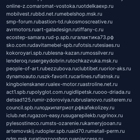
online-z.com
aromat-vostoka.ru
otdelkaexp.ru
mobilvest.ru
bbd.net.ru
mebelshop.msk.ru
smp-forum.ru
bastion-td.ru
kosmoscreative.ru
avrmotors.ru
art-galadesign.ru
tiffany-c.ru
ecostep-samara.ru
d-p.spb.ru
галактика73.рф
sko.com.ru
davitamebel-spb.ru
fotsis.ru
tesiaes.ru
kokoroyari.spb.ru
blesna-kazan.ru
mossilver.ru
lenderoq.ru
sergeydobrin.ru
tochkazvuka.msk.ru
people-of-art.ru
bezzubova.ru
clubtibet.ru
orior-aks.ru
dynamoauto.ru
szk-favorit.ru
carlines.ru
flatnsk.ru
kingbolenskaner.ru
alex-motor.ru
astroline.net.ru
act1.spb.ru
polyglot.com.ru
gidlipetsk.ru
ooo-driada.ru
detsad125.ru
mir-zdoroviya.ru
bruslanovo.ru
siterem.ru
council.spb.ru
лодкипатриот.рф
kafekolizey.ru
iclub.net.ru
gazon-easy.ru
sugarepilekb.ru
grinox.ru
pylesostineco.ru
msts-ozarenie.ru
kameryjooan.ru
artemovskij.ru
dopler.spb.ru
aid70.ru
metall-perm.ru
ndm.msk.ru
ratingzooshop.ru
apiaccess.ru