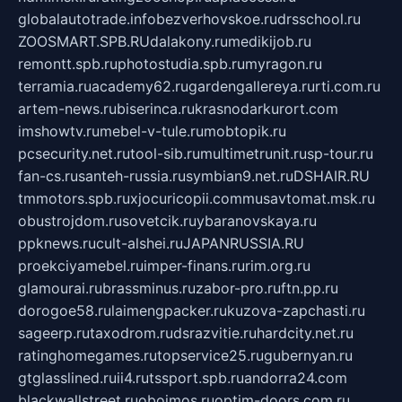
globalautotrade.info
bezverhovskoe.ru
drsschool.ru
ZOOSMART.SPB.RU
dalakony.ru
medikijob.ru
remontt.spb.ru
photostudia.spb.ru
myragon.ru
terramia.ru
academy62.ru
gardengallereya.ru
rti.com.ru
artem-news.ru
biserinca.ru
krasnodarkurort.com
imshowtv.ru
mebel-v-tule.ru
mobtopik.ru
pcsecurity.net.ru
tool-sib.ru
multimetrunit.ru
sp-tour.ru
fan-cs.ru
santeh-russia.ru
symbian9.net.ru
DSHAIR.RU
tmmotors.spb.ru
xjocuricopii.com
musavtomat.msk.ru
obustrojdom.ru
sovetcik.ru
ybaranovskaya.ru
ppknews.ru
cult-alshei.ru
JAPANRUSSIA.RU
proekciyamebel.ru
imper-finans.ru
rim.org.ru
glamourai.ru
brassminus.ru
zabor-pro.ru
ftn.pp.ru
dorogoe58.ru
laimengpacker.ru
kuzova-zapchasti.ru
sageerp.ru
taxodrom.ru
dsrazvitie.ru
hardcity.net.ru
ratinghomegames.ru
topservice25.ru
gubernyan.ru
gtglasslined.ru
ii4.ru
tssport.spb.ru
andorra24.com
blackwallstreet.ru
oboimos.ru
optim-doors.com.ru