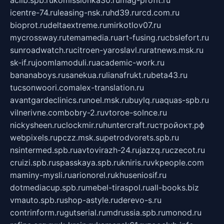
aclib.spb.ru
komissionka30.ru
mag-profit.ru
icentre-74.ru
leasing-nsk.ru
hd39.ru
rcd.com.ru
bioprot.ru
deltaextreme.ru
mirkotlov07.ru
mycrossway.ru
temamedia.ru
art-fusing.ru
cbslefort.ru
sunroadwatch.ru
citroen-yaroslavl.ru
ratnews.msk.ru
sk-if.ru
joomlamoduli.ru
academic-work.ru
bananaboys.ru
sanekua.ru
lianafrukt.ru
beta43.ru
tucsonwoori.com
alex-translation.ru
avantgardeclinics.ru
noel.msk.ru
buylq.ru
aquas-spb.ru
vilnerivne.com
bobry-2.ru
vtoroe-solnce.ru
nickysheen.ru
clockmir.ru
huntercraft.ru
стройокт.рф
webpixels.ru
pczz.msk.su
petrodvorets.spb.ru
nsintermed.spb.ru
avtovirazh-24.ru
jazzq.ru
czecot.ru
cruizi.spb.ru
spasskaya.spb.ru
kniris.ru
vkpeople.com
maminy-mysli.ru
arionorel.ru
khuseniosif.ru
dotmediacup.spb.ru
mebel-tiraspol.ru
all-books.biz
vmauto.spb.ru
shop-astyle.ru
derevo-s.ru
contrinform.ru
gutserial.ru
mdrussia.spb.ru
monod.ru