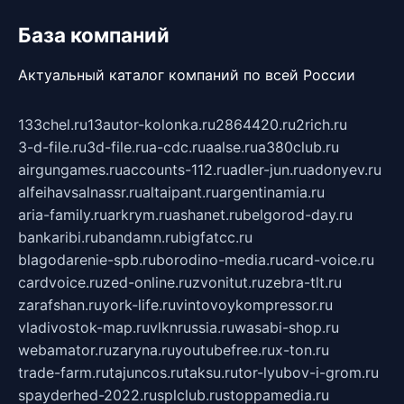
База компаний
Актуальный каталог компаний по всей России
133chel.ru
13autor-kolonka.ru
2864420.ru
2rich.ru
3-d-file.ru
3d-file.ru
a-cdc.ru
aalse.ru
a380club.ru
airgungames.ru
accounts-112.ru
adler-jun.ru
adonyev.ru
alfeihavsalnassr.ru
altaipant.ru
argentinamia.ru
aria-family.ru
arkrym.ru
ashanet.ru
belgorod-day.ru
bankaribi.ru
bandamn.ru
bigfatcc.ru
blagodarenie-spb.ru
borodino-media.ru
card-voice.ru
cardvoice.ru
zed-online.ru
zvonitut.ru
zebra-tlt.ru
zarafshan.ru
york-life.ru
vintovoykompressor.ru
vladivostok-map.ru
vlknrussia.ru
wasabi-shop.ru
webamator.ru
zaryna.ru
youtubefree.ru
x-ton.ru
trade-farm.ru
tajuncos.ru
taksu.ru
tor-lyubov-i-grom.ru
spayderhed-2022.ru
splclub.ru
stoppamedia.ru