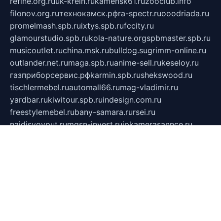
refine.org.ru
uk-krein.ru
kamensk61.ru
zooclub.info
filonov.org.ru
технокамск.рф
ra-spectr.ru
ooodriada.ru
promelmash.spb.ru
ixtys.spb.ru
fccity.ru
glamourstudio.spb.ru
kola-nature.org
spbmaster.spb.ru
musicoutlet.ru
china.msk.ru
bulldog.su
grimm-online.ru
outlander.net.ru
maga.spb.ru
anime-sell.ru
keseloy.ru
газприборсервис.рф
karmin.spb.ru
shekswood.ru
tischlermebel.ru
automall66.ru
mag-vladimir.ru
yardbar.ru
kiwitour.spb.ru
indesign.com.ru
freestylemebel.ru
bany-samara.ru
rsei.ru
naidisvoyput.ru
mgsn-invest.ru
ipkamerasannce.ru
alicante-house.ru
ibelka74.ru
cozyhouse.info
vlkargalev-studio.ru
700mb.ru
figura-ufa.ru
alina-live.ru
belarusiannews.ru
womenknow.ru
dos-vniimk.ru
sega.net.ru
dv.net.ru
phenomenonsofhistory.com
telesputnik.net.ru
wall.pp.ru
pylesosroidmi.ru
gtc-clan.ru
cligs.ru
bibikazap.ru
popova.org.ru
netwhistler.spb.ru
bellvil.ru
bonzon.ru
iss-vladik.ru