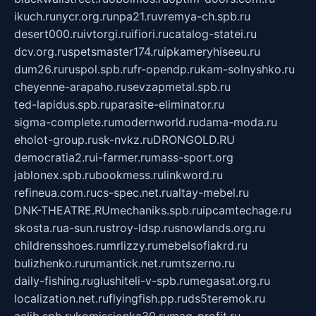
ikuch.ru
nycr.org.ru
npa21.ru
vremya-ch.spb.ru
desert000.ru
ivtorgi.ru
ifiori.ru
catalog-statei.ru
dcv.org.ru
spetsmaster174.ru
ipkameryhiseeu.ru
dum26.ru
ruspol.spb.ru
fr-opendp.ru
kam-solnyshko.ru
cheyenne-arapaho.ru
sevzapmetal.spb.ru
ted-lapidus.spb.ru
parasite-eliminator.ru
sigma-complete.ru
modernworld.ru
dama-moda.ru
eholot-group.ru
sk-nvkz.ru
DRONGOLD.RU
democratia2.ru
i-farmer.ru
mass-sport.org
jablonex.spb.ru
bookmess.ru
linkword.ru
refineua.com.ru
cs-spec.net.ru
altay-mebel.ru
DNK-THEATRE.RU
mechaniks.spb.ru
ipcamtechage.ru
skosta.ru
a-sun.ru
stroy-ldsp.ru
snowlands.org.ru
childrensshoes.ru
mrlizzy.ru
mebelsofiakrd.ru
bulizhenko.ru
rumantick.net.ru
mtszerno.ru
daily-fishing.ru
glushiteli-v-spb.ru
megasat.org.ru
localization.net.ru
flyingfish.pp.ru
ds5teremok.ru