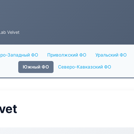
ab Velvet
ро-Западный ФО
Приволжский ФО
Уральский ФО
Южный ФО
Северо-Кавказский ФО
vet