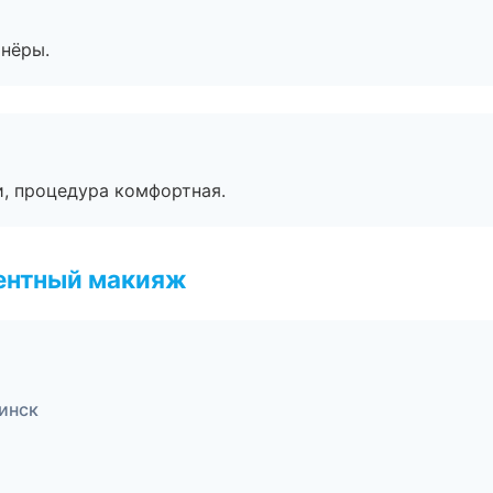
тнёры.
, процедура комфортная.
ентный макияж
инск