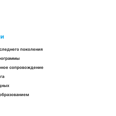
ми
следнего поколения
программы
урное сопровождение
га
одных
образованием