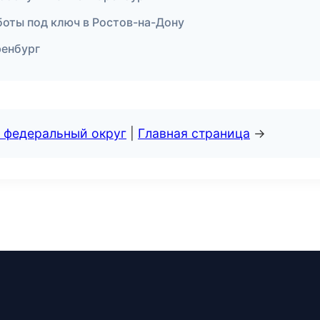
боты под ключ в Ростов-на-Дону
ренбург
 федеральный округ
|
Главная страница
→