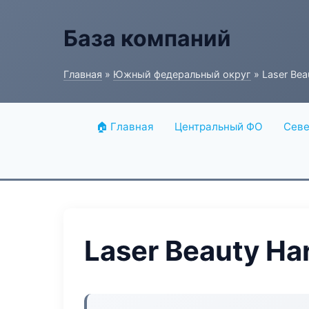
База компаний
Главная
»
Южный федеральный округ
» Laser Be
🏠 Главная
Центральный ФО
Севе
Laser Beauty H