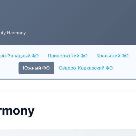
auty Harmony
ро-Западный ФО
Приволжский ФО
Уральский ФО
Южный ФО
Северо-Кавказский ФО
armony