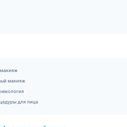
 макияж
ный макияж
инекология
оцедуры для лица