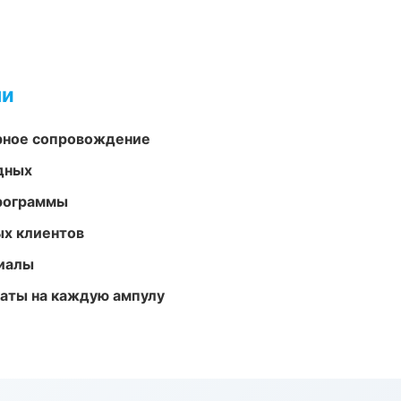
ми
урное сопровождение
одных
программы
ых клиентов
риалы
аты на каждую ампулу