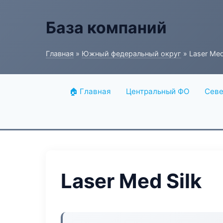
База компаний
Главная
»
Южный федеральный округ
» Laser Med
🏠 Главная
Центральный ФО
Севе
Laser Med Silk