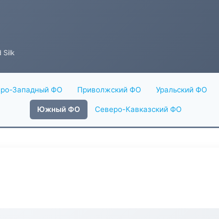
 Silk
ро-Западный ФО
Приволжский ФО
Уральский ФО
Южный ФО
Северо-Кавказский ФО