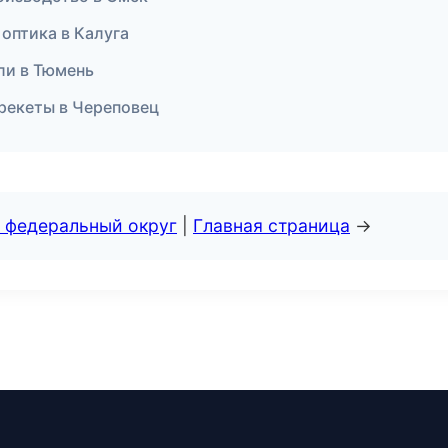
 оптика в Калуга
ели в Тюмень
брекеты в Череповец
 федеральный округ
|
Главная страница
→