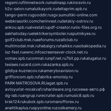
regsmi.ru
filmnetwork.ru
malinasp.ru
kinosvin.ru
h2o-salon.ru
malutkayork.ru
deltaprim.spb.ru
tango-perm.ru
gooddir.ru
sgv.su
multiki-online.com
webkrasotki.com
cherinvest.ru
detskiy-ostrov.ru
ankou.spb.ru
alvesta1.ru
pdf-creator.ru
nix-files.org.ru
sakhatoday.ru
elektrikersymboler.ru
sputnikyes.ru
golf2club.msk.ru
aeforums.ru
zallclub.ru
multimodal.msk.ru
habaigry.ru
haikko.ru
sobakopedia.ru
isz-fest.ru
ewnc.info
screensaver-clock.net.ru
volnav.spb.ru
comnat.ru
npf.net.ru
7bit.pp.ru
kalugatur.ru
tesiaes.ru
card.com.ru
kazanka.spb.ru
gildiya-kuznecov.ru
kameryboavision.ru
griffoncom.spb.ru
fabrika-emotsiy.ru
PARK-MATROSOVA.RU
agat.spb.ru
avtoyurist-moskva1.ru
hardware.org.ru
схема-авто.рф
dg-lab.ru
angrup.ru
recruiter.spb.ru
music8.spb.ru
krsk124.ru
kubok.spb.ru
romanofforex.ru
analitikaplus.ru
spyonline.ru
zosikamery.ru