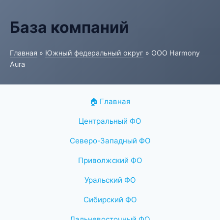
База компаний
Главная
»
Южный федеральный округ
» ООО Harmony
Aura
🏠 Главная
Центральный ФО
Северо-Западный ФО
Приволжский ФО
Уральский ФО
Сибирский ФО
Дальневосточный ФО