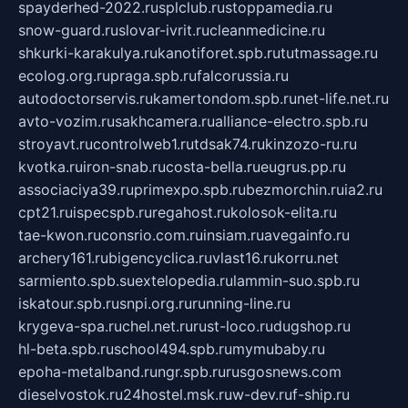
spayderhed-2022.ru
splclub.ru
stoppamedia.ru
snow-guard.ru
slovar-ivrit.ru
cleanmedicine.ru
shkurki-karakulya.ru
kanotiforet.spb.ru
tutmassage.ru
ecolog.org.ru
praga.spb.ru
falcorussia.ru
autodoctorservis.ru
kamertondom.spb.ru
net-life.net.ru
avto-vozim.ru
sakhcamera.ru
alliance-electro.spb.ru
stroyavt.ru
controlweb1.ru
tdsak74.ru
kinzozo-ru.ru
kvotka.ru
iron-snab.ru
costa-bella.ru
eugrus.pp.ru
associaciya39.ru
primexpo.spb.ru
bezmorchin.ru
ia2.ru
cpt21.ru
ispecspb.ru
regahost.ru
kolosok-elita.ru
tae-kwon.ru
consrio.com.ru
insiam.ru
avegainfo.ru
archery161.ru
bigencyclica.ru
vlast16.ru
korru.net
sarmiento.spb.su
extelopedia.ru
lammin-suo.spb.ru
iskatour.spb.ru
snpi.org.ru
running-line.ru
krygeva-spa.ru
chel.net.ru
rust-loco.ru
dugshop.ru
hl-beta.spb.ru
school494.spb.ru
mymubaby.ru
epoha-metalband.ru
ngr.spb.ru
rusgosnews.com
dieselvostok.ru
24hostel.msk.ru
w-dev.ru
f-ship.ru