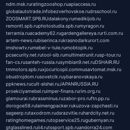
ndm.msk.ru
ratingzooshop.ru
apiaccess.ru
globalautotrade.info
bezverhovskoe.ru
drsschool.ru
ZOOSMART.SPB.RU
dalakony.ru
medikijob.ru
remontt.spb.ru
photostudia.spb.ru
myragon.ru
terramia.ru
academy62.ru
gardengallereya.ru
rti.com.ru
artem-news.ru
biserinca.ru
krasnodarkurort.com
imshowtv.ru
mebel-v-tule.ru
mobtopik.ru
pcsecurity.net.ru
tool-sib.ru
multimetrunit.ru
sp-tour.ru
fan-cs.ru
santeh-russia.ru
symbian9.net.ru
DSHAIR.RU
tmmotors.spb.ru
xjocuricopii.com
musavtomat.msk.ru
obustrojdom.ru
sovetcik.ru
ybaranovskaya.ru
ppknews.ru
cult-alshei.ru
JAPANRUSSIA.RU
proekciyamebel.ru
imper-finans.ru
rim.org.ru
glamourai.ru
brassminus.ru
zabor-pro.ru
ftn.pp.ru
dorogoe58.ru
laimengpacker.ru
kuzova-zapchasti.ru
sageerp.ru
taxodrom.ru
dsrazvitie.ru
hardcity.net.ru
ratinghomegames.ru
topservice25.ru
gubernyan.ru
gtglasslined.ru
ii4.ru
tssport.spb.ru
andorra24.com