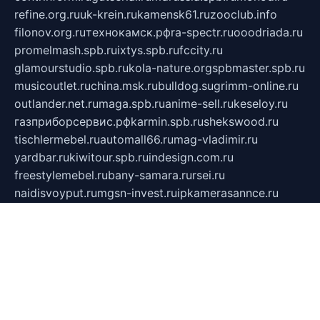
refine.org.ru
uk-krein.ru
kamensk61.ru
zooclub.info
filonov.org.ru
технокамск.рф
ra-spectr.ru
ooodriada.ru
promelmash.spb.ru
ixtys.spb.ru
fccity.ru
glamourstudio.spb.ru
kola-nature.org
spbmaster.spb.ru
musicoutlet.ru
china.msk.ru
bulldog.su
grimm-online.ru
outlander.net.ru
maga.spb.ru
anime-sell.ru
keseloy.ru
газприборсервис.рф
karmin.spb.ru
shekswood.ru
tischlermebel.ru
automall66.ru
mag-vladimir.ru
yardbar.ru
kiwitour.spb.ru
indesign.com.ru
freestylemebel.ru
bany-samara.ru
rsei.ru
naidisvoyput.ru
mgsn-invest.ru
ipkamerasannce.ru
alicante-house.ru
ibelka74.ru
cozyhouse.info
vlkargalev-studio.ru
700mb.ru
figura-ufa.ru
alina-live.ru
belarusiannews.ru
womenknow.ru
dos-vniimk.ru
sega.net.ru
dv.net.ru
phenomenonsofhistory.com
telesputnik.net.ru
wall.pp.ru
pylesosroidmi.ru
gtc-clan.ru
cligs.ru
bibikazap.ru
popova.org.ru
netwhistler.spb.ru
bellvil.ru
bonzon.ru
iss-vladik.ru