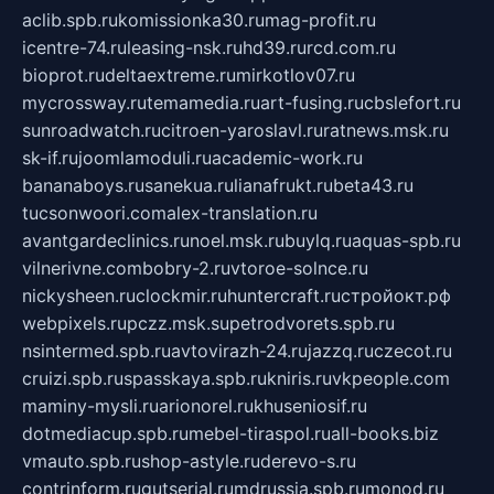
aclib.spb.ru
komissionka30.ru
mag-profit.ru
icentre-74.ru
leasing-nsk.ru
hd39.ru
rcd.com.ru
bioprot.ru
deltaextreme.ru
mirkotlov07.ru
mycrossway.ru
temamedia.ru
art-fusing.ru
cbslefort.ru
sunroadwatch.ru
citroen-yaroslavl.ru
ratnews.msk.ru
sk-if.ru
joomlamoduli.ru
academic-work.ru
bananaboys.ru
sanekua.ru
lianafrukt.ru
beta43.ru
tucsonwoori.com
alex-translation.ru
avantgardeclinics.ru
noel.msk.ru
buylq.ru
aquas-spb.ru
vilnerivne.com
bobry-2.ru
vtoroe-solnce.ru
nickysheen.ru
clockmir.ru
huntercraft.ru
стройокт.рф
webpixels.ru
pczz.msk.su
petrodvorets.spb.ru
nsintermed.spb.ru
avtovirazh-24.ru
jazzq.ru
czecot.ru
cruizi.spb.ru
spasskaya.spb.ru
kniris.ru
vkpeople.com
maminy-mysli.ru
arionorel.ru
khuseniosif.ru
dotmediacup.spb.ru
mebel-tiraspol.ru
all-books.biz
vmauto.spb.ru
shop-astyle.ru
derevo-s.ru
contrinform.ru
gutserial.ru
mdrussia.spb.ru
monod.ru