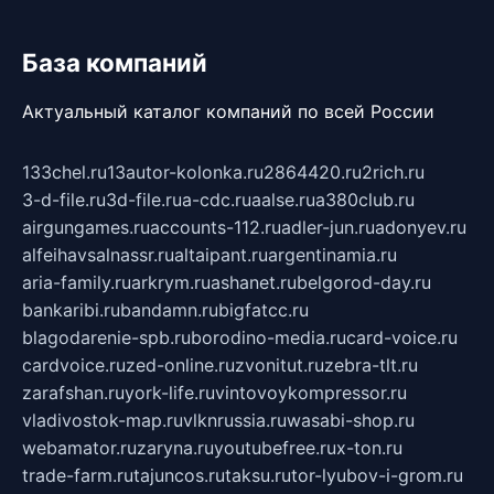
База компаний
Актуальный каталог компаний по всей России
133chel.ru
13autor-kolonka.ru
2864420.ru
2rich.ru
3-d-file.ru
3d-file.ru
a-cdc.ru
aalse.ru
a380club.ru
airgungames.ru
accounts-112.ru
adler-jun.ru
adonyev.ru
alfeihavsalnassr.ru
altaipant.ru
argentinamia.ru
aria-family.ru
arkrym.ru
ashanet.ru
belgorod-day.ru
bankaribi.ru
bandamn.ru
bigfatcc.ru
blagodarenie-spb.ru
borodino-media.ru
card-voice.ru
cardvoice.ru
zed-online.ru
zvonitut.ru
zebra-tlt.ru
zarafshan.ru
york-life.ru
vintovoykompressor.ru
vladivostok-map.ru
vlknrussia.ru
wasabi-shop.ru
webamator.ru
zaryna.ru
youtubefree.ru
x-ton.ru
trade-farm.ru
tajuncos.ru
taksu.ru
tor-lyubov-i-grom.ru