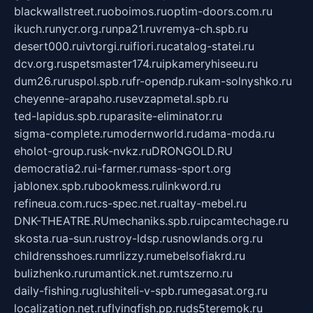
blackwallstreet.ru
oboimos.ru
optim-doors.com.ru
ikuch.ru
nycr.org.ru
npa21.ru
vremya-ch.spb.ru
desert000.ru
ivtorgi.ru
ifiori.ru
catalog-statei.ru
dcv.org.ru
spetsmaster174.ru
ipkameryhiseeu.ru
dum26.ru
ruspol.spb.ru
fr-opendp.ru
kam-solnyshko.ru
cheyenne-arapaho.ru
sevzapmetal.spb.ru
ted-lapidus.spb.ru
parasite-eliminator.ru
sigma-complete.ru
modernworld.ru
dama-moda.ru
eholot-group.ru
sk-nvkz.ru
DRONGOLD.RU
democratia2.ru
i-farmer.ru
mass-sport.org
jablonex.spb.ru
bookmess.ru
linkword.ru
refineua.com.ru
cs-spec.net.ru
altay-mebel.ru
DNK-THEATRE.RU
mechaniks.spb.ru
ipcamtechage.ru
skosta.ru
a-sun.ru
stroy-ldsp.ru
snowlands.org.ru
childrensshoes.ru
mrlizzy.ru
mebelsofiakrd.ru
bulizhenko.ru
rumantick.net.ru
mtszerno.ru
daily-fishing.ru
glushiteli-v-spb.ru
megasat.org.ru
localization.net.ru
flyingfish.pp.ru
ds5teremok.ru