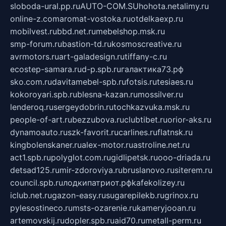
sloboda-ural.pp.ru
AUTO-COM.SU
hohota.net
alimy.ru
online-z.com
aromat-vostoka.ru
otdelkaexp.ru
mobilvest.ru
bbd.net.ru
mebelshop.msk.ru
smp-forum.ru
bastion-td.ru
kosmoscreative.ru
avrmotors.ru
art-galadesign.ru
tiffany-c.ru
ecostep-samara.ru
d-p.spb.ru
галактика73.рф
sko.com.ru
davitamebel-spb.ru
fotsis.ru
tesiaes.ru
kokoroyari.spb.ru
blesna-kazan.ru
mossilver.ru
lenderoq.ru
sergeydobrin.ru
tochkazvuka.msk.ru
people-of-art.ru
bezzubova.ru
clubtibet.ru
orior-aks.ru
dynamoauto.ru
szk-favorit.ru
carlines.ru
flatnsk.ru
kingbolenskaner.ru
alex-motor.ru
astroline.net.ru
act1.spb.ru
polyglot.com.ru
gidlipetsk.ru
ooo-driada.ru
detsad125.ru
mir-zdoroviya.ru
bruslanovo.ru
siterem.ru
council.spb.ru
лодкипатриот.рф
kafekolizey.ru
iclub.net.ru
gazon-easy.ru
sugarepilekb.ru
grinox.ru
pylesostineco.ru
msts-ozarenie.ru
kameryjooan.ru
artemovskij.ru
dopler.spb.ru
aid70.ru
metall-perm.ru