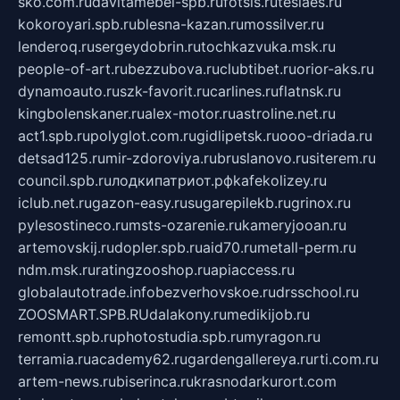
sko.com.ru
davitamebel-spb.ru
fotsis.ru
tesiaes.ru
kokoroyari.spb.ru
blesna-kazan.ru
mossilver.ru
lenderoq.ru
sergeydobrin.ru
tochkazvuka.msk.ru
people-of-art.ru
bezzubova.ru
clubtibet.ru
orior-aks.ru
dynamoauto.ru
szk-favorit.ru
carlines.ru
flatnsk.ru
kingbolenskaner.ru
alex-motor.ru
astroline.net.ru
act1.spb.ru
polyglot.com.ru
gidlipetsk.ru
ooo-driada.ru
detsad125.ru
mir-zdoroviya.ru
bruslanovo.ru
siterem.ru
council.spb.ru
лодкипатриот.рф
kafekolizey.ru
iclub.net.ru
gazon-easy.ru
sugarepilekb.ru
grinox.ru
pylesostineco.ru
msts-ozarenie.ru
kameryjooan.ru
artemovskij.ru
dopler.spb.ru
aid70.ru
metall-perm.ru
ndm.msk.ru
ratingzooshop.ru
apiaccess.ru
globalautotrade.info
bezverhovskoe.ru
drsschool.ru
ZOOSMART.SPB.RU
dalakony.ru
medikijob.ru
remontt.spb.ru
photostudia.spb.ru
myragon.ru
terramia.ru
academy62.ru
gardengallereya.ru
rti.com.ru
artem-news.ru
biserinca.ru
krasnodarkurort.com