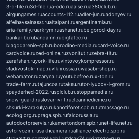
3-d-file.ru
3d-file.ru
a-cdc.ru
aalse.ru
a380club.ru
airgungames.ru
accounts-112.ru
adler-jun.ru
adonyev.ru
alfeihavsalnassr.ru
altaipant.ru
argentinamia.ru
aria-family.ru
arkrym.ru
ashanet.ru
belgorod-day.ru
bankaribi.ru
bandamn.ru
bigfatcc.ru
blagodarenie-spb.ru
borodino-media.ru
card-voice.ru
cardvoice.ru
zed-online.ru
zvonitut.ru
zebra-tlt.ru
zarafshan.ru
york-life.ru
vintovoykompressor.ru
vladivostok-map.ru
vlknrussia.ru
wasabi-shop.ru
webamator.ru
zaryna.ru
youtubefree.ru
x-ton.ru
trade-farm.ru
tajuncos.ru
taksu.ru
tor-lyubov-i-grom.ru
spayderhed-2022.ru
splclub.ru
stoppamedia.ru
snow-guard.ru
slovar-ivrit.ru
cleanmedicine.ru
shkurki-karakulya.ru
kanotiforet.spb.ru
tutmassage.ru
ecolog.org.ru
praga.spb.ru
falcorussia.ru
autodoctorservis.ru
kamertondom.spb.ru
net-life.net.ru
avto-vozim.ru
sakhcamera.ru
alliance-electro.spb.ru
stroyavt.ru
controlweb1.ru
tdsak74.ru
kinzozo-ru.ru