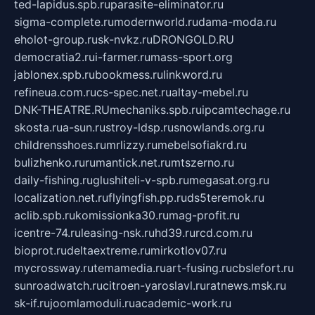
ted-lapidus.spb.ru
parasite-eliminator.ru
sigma-complete.ru
modernworld.ru
dama-moda.ru
eholot-group.ru
sk-nvkz.ru
DRONGOLD.RU
democratia2.ru
i-farmer.ru
mass-sport.org
jablonex.spb.ru
bookmess.ru
linkword.ru
refineua.com.ru
cs-spec.net.ru
altay-mebel.ru
DNK-THEATRE.RU
mechaniks.spb.ru
ipcamtechage.ru
skosta.ru
a-sun.ru
stroy-ldsp.ru
snowlands.org.ru
childrensshoes.ru
mrlizzy.ru
mebelsofiakrd.ru
bulizhenko.ru
rumantick.net.ru
mtszerno.ru
daily-fishing.ru
glushiteli-v-spb.ru
megasat.org.ru
localization.net.ru
flyingfish.pp.ru
ds5teremok.ru
aclib.spb.ru
komissionka30.ru
mag-profit.ru
icentre-74.ru
leasing-nsk.ru
hd39.ru
rcd.com.ru
bioprot.ru
deltaextreme.ru
mirkotlov07.ru
mycrossway.ru
temamedia.ru
art-fusing.ru
cbslefort.ru
sunroadwatch.ru
citroen-yaroslavl.ru
ratnews.msk.ru
sk-if.ru
joomlamoduli.ru
academic-work.ru