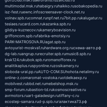
golf2club.msk.ru
aeforums.ru
zallclub.ru
multimodal.msk.ru
habaigry.ru
haikko.ru
sobakopedia.ru
isz-fest.ru
ewnc.info
screensaver-clock.net.ru
volnav.spb.ru
comnat.ru
npf.net.ru
7bit.pp.ru
kalugatur.ru
tesiaes.ru
card.com.ru
kazanka.spb.ru
gildiya-kuznecov.ru
kameryboavision.ru
griffoncom.spb.ru
fabrika-emotsiy.ru
PARK-MATROSOVA.RU
agat.spb.ru
avtoyurist-moskva1.ru
hardware.org.ru
схема-авто.рф
dg-lab.ru
angrup.ru
recruiter.spb.ru
music8.spb.ru
krsk124.ru
kubok.spb.ru
romanofforex.ru
analitikaplus.ru
spyonline.ru
zosikamery.ru
sloboda-ural.pp.ru
AUTO-COM.SU
hohota.net
alimy.ru
online-z.com
aromat-vostoka.ru
otdelkaexp.ru
mobilvest.ru
bbd.net.ru
mebelshop.msk.ru
smp-forum.ru
bastion-td.ru
kosmoscreative.ru
avrmotors.ru
art-galadesign.ru
tiffany-c.ru
ecostep-samara.ru
d-p.spb.ru
галактика73.рф