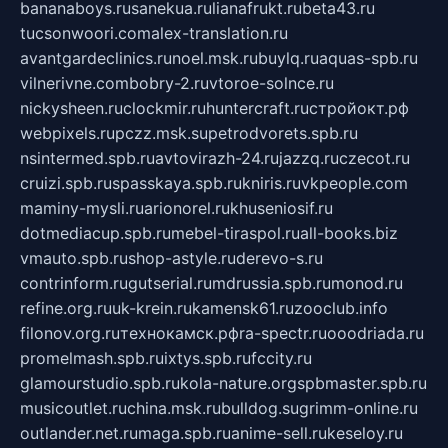
bananaboys.ru
sanekua.ru
lianafrukt.ru
beta43.ru
tucsonwoori.com
alex-translation.ru
avantgardeclinics.ru
noel.msk.ru
buylq.ru
aquas-spb.ru
vilnerivne.com
bobry-2.ru
vtoroe-solnce.ru
nickysheen.ru
clockmir.ru
huntercraft.ru
стройокт.рф
webpixels.ru
pczz.msk.su
petrodvorets.spb.ru
nsintermed.spb.ru
avtovirazh-24.ru
jazzq.ru
czecot.ru
cruizi.spb.ru
spasskaya.spb.ru
kniris.ru
vkpeople.com
maminy-mysli.ru
arionorel.ru
khuseniosif.ru
dotmediacup.spb.ru
mebel-tiraspol.ru
all-books.biz
vmauto.spb.ru
shop-astyle.ru
derevo-s.ru
contrinform.ru
gutserial.ru
mdrussia.spb.ru
monod.ru
refine.org.ru
uk-krein.ru
kamensk61.ru
zooclub.info
filonov.org.ru
технокамск.рф
ra-spectr.ru
ooodriada.ru
promelmash.spb.ru
ixtys.spb.ru
fccity.ru
glamourstudio.spb.ru
kola-nature.org
spbmaster.spb.ru
musicoutlet.ru
china.msk.ru
bulldog.su
grimm-online.ru
outlander.net.ru
maga.spb.ru
anime-sell.ru
keseloy.ru