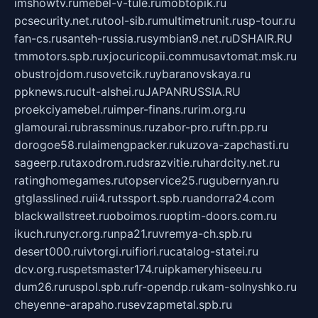
imshowtv.ru
mebel-v-tule.ru
mobtopik.ru
pcsecurity.net.ru
tool-sib.ru
multimetrunit.ru
sp-tour.ru
fan-cs.ru
santeh-russia.ru
symbian9.net.ru
DSHAIR.RU
tmmotors.spb.ru
xjocuricopii.com
musavtomat.msk.ru
obustrojdom.ru
sovetcik.ru
ybaranovskaya.ru
ppknews.ru
cult-alshei.ru
JAPANRUSSIA.RU
proekciyamebel.ru
imper-finans.ru
rim.org.ru
glamourai.ru
brassminus.ru
zabor-pro.ru
ftn.pp.ru
dorogoe58.ru
laimengpacker.ru
kuzova-zapchasti.ru
sageerp.ru
taxodrom.ru
dsrazvitie.ru
hardcity.net.ru
ratinghomegames.ru
topservice25.ru
gubernyan.ru
gtglasslined.ru
ii4.ru
tssport.spb.ru
andorra24.com
blackwallstreet.ru
oboimos.ru
optim-doors.com.ru
ikuch.ru
nycr.org.ru
npa21.ru
vremya-ch.spb.ru
desert000.ru
ivtorgi.ru
ifiori.ru
catalog-statei.ru
dcv.org.ru
spetsmaster174.ru
ipkameryhiseeu.ru
dum26.ru
ruspol.spb.ru
fr-opendp.ru
kam-solnyshko.ru
cheyenne-arapaho.ru
sevzapmetal.spb.ru