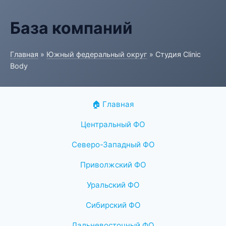
База компаний
Главная
»
Южный федеральный округ
» Студия Clinic
Body
🏠 Главная
Центральный ФО
Северо-Западный ФО
Приволжский ФО
Уральский ФО
Сибирский ФО
Дальневосточный ФО