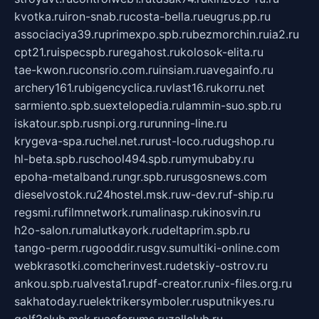
kvotka.ru
iron-snab.ru
costa-bella.ru
eugrus.pp.ru
associaciya39.ru
primexpo.spb.ru
bezmorchin.ru
ia2.ru
cpt21.ru
ispecspb.ru
regahost.ru
kolosok-elita.ru
tae-kwon.ru
consrio.com.ru
insiam.ru
avegainfo.ru
archery161.ru
bigencyclica.ru
vlast16.ru
korru.net
sarmiento.spb.su
extelopedia.ru
lammin-suo.spb.ru
iskatour.spb.ru
snpi.org.ru
running-line.ru
krygeva-spa.ru
chel.net.ru
rust-loco.ru
dugshop.ru
hl-beta.spb.ru
school494.spb.ru
mymubaby.ru
epoha-metalband.ru
ngr.spb.ru
rusgosnews.com
dieselvostok.ru
24hostel.msk.ru
w-dev.ru
f-ship.ru
regsmi.ru
filmnetwork.ru
malinasp.ru
kinosvin.ru
h2o-salon.ru
malutkayork.ru
deltaprim.spb.ru
tango-perm.ru
gooddir.ru
sgv.su
multiki-online.com
webkrasotki.com
cherinvest.ru
detskiy-ostrov.ru
ankou.spb.ru
alvesta1.ru
pdf-creator.ru
nix-files.org.ru
sakhatoday.ru
elektrikersymboler.ru
sputnikyes.ru