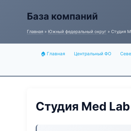
База компаний
Главная
»
Южный федеральный округ
» Студия M
🏠 Главная
Центральный ФО
Севе
Студия Med Lab