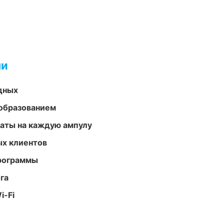
ми
одных
образованием
аты на каждую ампулу
ых клиентов
программы
га
i-Fi