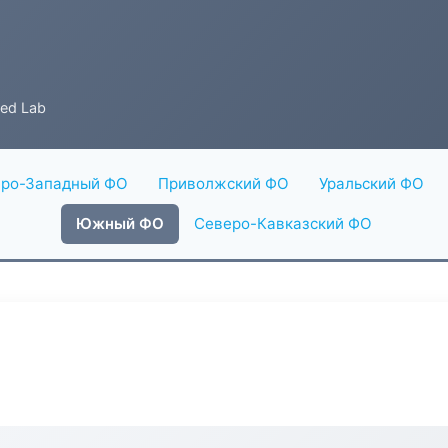
ed Lab
ро-Западный ФО
Приволжский ФО
Уральский ФО
Южный ФО
Северо-Кавказский ФО