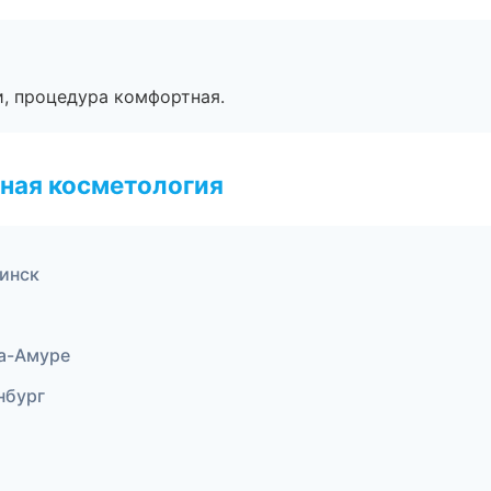
, процедура комфортная.
ная косметология
инск
а-Амуре
нбург