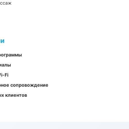
ассаж
ми
программы
риалы
i-Fi
урное сопровождение
ых клиентов