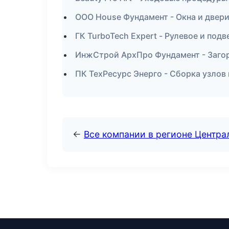
ООО House Фундамент - Окна и двер
ГК TurboTech Expert - Рулевое и под
ИнжСтрой АрхПро Фундамент - Загор
ПК ТехРесурс Энерго - Сборка узлов
←
Все компании в регионе Центр