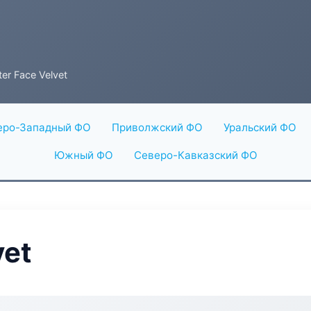
er Face Velvet
еро-Западный ФО
Приволжский ФО
Уральский ФО
Южный ФО
Северо-Кавказский ФО
vet