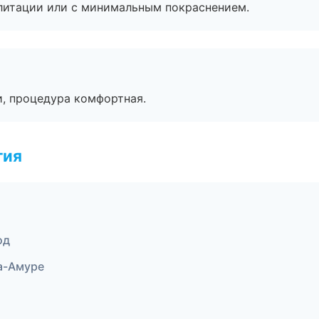
литации или с минимальным покраснением.
, процедура комфортная.
гия
од
на-Амуре