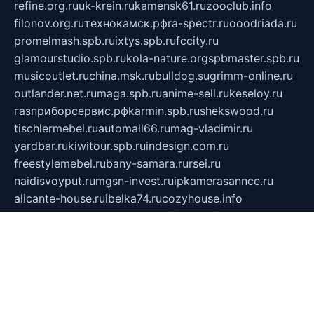
refine.org.ru
uk-krein.ru
kamensk61.ru
zooclub.info
filonov.org.ru
технокамск.рф
ra-spectr.ru
ooodriada.ru
promelmash.spb.ru
ixtys.spb.ru
fccity.ru
glamourstudio.spb.ru
kola-nature.org
spbmaster.spb.ru
musicoutlet.ru
china.msk.ru
bulldog.su
grimm-online.ru
outlander.net.ru
maga.spb.ru
anime-sell.ru
keseloy.ru
газприборсервис.рф
karmin.spb.ru
shekswood.ru
tischlermebel.ru
automall66.ru
mag-vladimir.ru
yardbar.ru
kiwitour.spb.ru
indesign.com.ru
freestylemebel.ru
bany-samara.ru
rsei.ru
naidisvoyput.ru
mgsn-invest.ru
ipkamerasannce.ru
alicante-house.ru
ibelka74.ru
cozyhouse.info
vlkargalev-studio.ru
700mb.ru
figura-ufa.ru
alina-live.ru
belarusiannews.ru
womenknow.ru
dos-vniimk.ru
sega.net.ru
dv.net.ru
phenomenonsofhistory.com
telesputnik.net.ru
wall.pp.ru
pylesosroidmi.ru
gtc-clan.ru
cligs.ru
bibikazap.ru
popova.org.ru
netwhistler.spb.ru
bellvil.ru
bonzon.ru
iss-vladik.ru