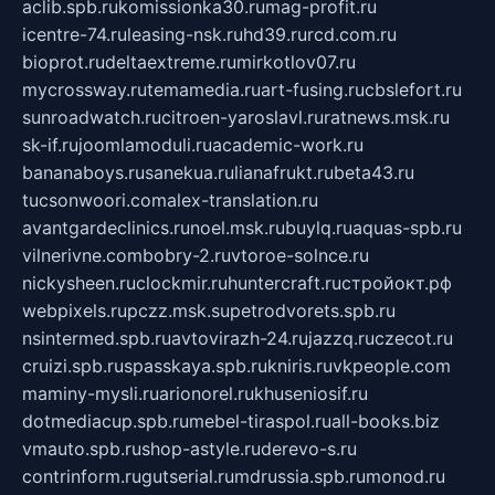
aclib.spb.ru
komissionka30.ru
mag-profit.ru
icentre-74.ru
leasing-nsk.ru
hd39.ru
rcd.com.ru
bioprot.ru
deltaextreme.ru
mirkotlov07.ru
mycrossway.ru
temamedia.ru
art-fusing.ru
cbslefort.ru
sunroadwatch.ru
citroen-yaroslavl.ru
ratnews.msk.ru
sk-if.ru
joomlamoduli.ru
academic-work.ru
bananaboys.ru
sanekua.ru
lianafrukt.ru
beta43.ru
tucsonwoori.com
alex-translation.ru
avantgardeclinics.ru
noel.msk.ru
buylq.ru
aquas-spb.ru
vilnerivne.com
bobry-2.ru
vtoroe-solnce.ru
nickysheen.ru
clockmir.ru
huntercraft.ru
стройокт.рф
webpixels.ru
pczz.msk.su
petrodvorets.spb.ru
nsintermed.spb.ru
avtovirazh-24.ru
jazzq.ru
czecot.ru
cruizi.spb.ru
spasskaya.spb.ru
kniris.ru
vkpeople.com
maminy-mysli.ru
arionorel.ru
khuseniosif.ru
dotmediacup.spb.ru
mebel-tiraspol.ru
all-books.biz
vmauto.spb.ru
shop-astyle.ru
derevo-s.ru
contrinform.ru
gutserial.ru
mdrussia.spb.ru
monod.ru