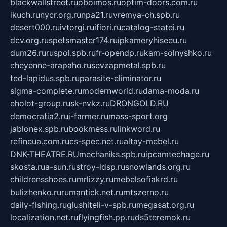
blackwallstreet.ru
oboimos.ru
optim-doors.com.ru
ikuch.ru
nycr.org.ru
npa21.ru
vremya-ch.spb.ru
desert000.ru
ivtorgi.ru
ifiori.ru
catalog-statei.ru
dcv.org.ru
spetsmaster174.ru
ipkameryhiseeu.ru
dum26.ru
ruspol.spb.ru
fr-opendp.ru
kam-solnyshko.ru
cheyenne-arapaho.ru
sevzapmetal.spb.ru
ted-lapidus.spb.ru
parasite-eliminator.ru
sigma-complete.ru
modernworld.ru
dama-moda.ru
eholot-group.ru
sk-nvkz.ru
DRONGOLD.RU
democratia2.ru
i-farmer.ru
mass-sport.org
jablonex.spb.ru
bookmess.ru
linkword.ru
refineua.com.ru
cs-spec.net.ru
altay-mebel.ru
DNK-THEATRE.RU
mechaniks.spb.ru
ipcamtechage.ru
skosta.ru
a-sun.ru
stroy-ldsp.ru
snowlands.org.ru
childrensshoes.ru
mrlizzy.ru
mebelsofiakrd.ru
bulizhenko.ru
rumantick.net.ru
mtszerno.ru
daily-fishing.ru
glushiteli-v-spb.ru
megasat.org.ru
localization.net.ru
flyingfish.pp.ru
ds5teremok.ru