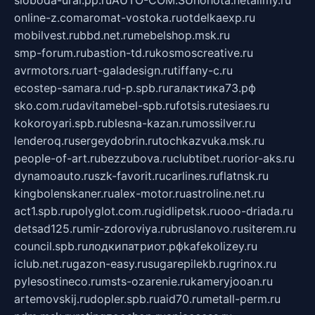
online-z.com
aromat-vostoka.ru
otdelkaexp.ru
mobilvest.ru
bbd.net.ru
mebelshop.msk.ru
smp-forum.ru
bastion-td.ru
kosmoscreative.ru
avrmotors.ru
art-galadesign.ru
tiffany-c.ru
ecostep-samara.ru
d-p.spb.ru
галактика73.рф
sko.com.ru
davitamebel-spb.ru
fotsis.ru
tesiaes.ru
kokoroyari.spb.ru
blesna-kazan.ru
mossilver.ru
lenderoq.ru
sergeydobrin.ru
tochkazvuka.msk.ru
people-of-art.ru
bezzubova.ru
clubtibet.ru
orior-aks.ru
dynamoauto.ru
szk-favorit.ru
carlines.ru
flatnsk.ru
kingbolenskaner.ru
alex-motor.ru
astroline.net.ru
act1.spb.ru
polyglot.com.ru
gidlipetsk.ru
ooo-driada.ru
detsad125.ru
mir-zdoroviya.ru
bruslanovo.ru
siterem.ru
council.spb.ru
лодкипатриот.рф
kafekolizey.ru
iclub.net.ru
gazon-easy.ru
sugarepilekb.ru
grinox.ru
pylesostineco.ru
msts-ozarenie.ru
kameryjooan.ru
artemovskij.ru
dopler.spb.ru
aid70.ru
metall-perm.ru