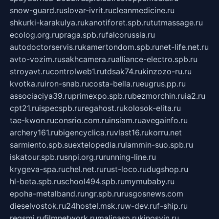
snow-guard.ru
slovar-ivrit.ru
cleanmedicine.ru
shkurki-karakulya.ru
kanotiforet.spb.ru
tutmassage.ru
ecolog.org.ru
praga.spb.ru
falcorussia.ru
autodoctorservis.ru
kamertondom.spb.ru
net-life.net.ru
avto-vozim.ru
sakhcamera.ru
alliance-electro.spb.ru
stroyavt.ru
controlweb1.ru
tdsak74.ru
kinzozo-ru.ru
kvotka.ru
iron-snab.ru
costa-bella.ru
eugrus.pp.ru
associaciya39.ru
primexpo.spb.ru
bezmorchin.ru
ia2.ru
cpt21.ru
ispecspb.ru
regahost.ru
kolosok-elita.ru
tae-kwon.ru
consrio.com.ru
insiam.ru
avegainfo.ru
archery161.ru
bigencyclica.ru
vlast16.ru
korru.net
sarmiento.spb.su
extelopedia.ru
lammin-suo.spb.ru
iskatour.spb.ru
snpi.org.ru
running-line.ru
krygeva-spa.ru
chel.net.ru
rust-loco.ru
dugshop.ru
hl-beta.spb.ru
school494.spb.ru
mymubaby.ru
epoha-metalband.ru
ngr.spb.ru
rusgosnews.com
dieselvostok.ru
24hostel.msk.ru
w-dev.ru
f-ship.ru
regsmi.ru
filmnetwork.ru
malinasp.ru
kinosvin.ru