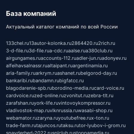
База компаний
Актуальный каталог компаний по всей России
133chel.ru
13autor-kolonka.ru
2864420.ru
2rich.ru
3-d-file.ru
3d-file.ru
a-cdc.ru
aalse.ru
a380club.ru
airgungames.ru
accounts-112.ru
adler-jun.ru
adonyev.ru
alfeihavsalnassr.ru
altaipant.ru
argentinamia.ru
aria-family.ru
arkrym.ru
ashanet.ru
belgorod-day.ru
bankaribi.ru
bandamn.ru
bigfatcc.ru
blagodarenie-spb.ru
borodino-media.ru
card-voice.ru
cardvoice.ru
zed-online.ru
zvonitut.ru
zebra-tlt.ru
zarafshan.ru
york-life.ru
vintovoykompressor.ru
vladivostok-map.ru
vlknrussia.ru
wasabi-shop.ru
webamator.ru
zaryna.ru
youtubefree.ru
x-ton.ru
trade-farm.ru
tajuncos.ru
taksu.ru
tor-lyubov-i-grom.ru
spayderhed-2022.ru
splclub.ru
stoppamedia.ru