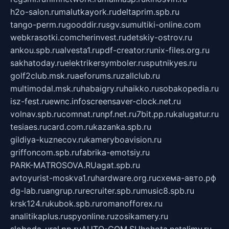
h2o-salon.ru
malutkayork.ru
deltaprim.spb.ru
tango-perm.ru
gooddir.ru
sgv.su
multiki-online.com
webkrasotki.com
cherinvest.ru
detskiy-ostrov.ru
ankou.spb.ru
alvesta1.ru
pdf-creator.ru
nix-files.org.ru
sakhatoday.ru
elektrikersymboler.ru
sputnikyes.ru
golf2club.msk.ru
aeforums.ru
zallclub.ru
multimodal.msk.ru
habaigry.ru
haikko.ru
sobakopedia.ru
isz-fest.ru
ewnc.info
screensaver-clock.net.ru
volnav.spb.ru
comnat.ru
npf.net.ru
7bit.pp.ru
kalugatur.ru
tesiaes.ru
card.com.ru
kazanka.spb.ru
gildiya-kuznecov.ru
kameryboavision.ru
griffoncom.spb.ru
fabrika-emotsiy.ru
PARK-MATROSOVA.RU
agat.spb.ru
avtoyurist-moskva1.ru
hardware.org.ru
схема-авто.рф
dg-lab.ru
angrup.ru
recruiter.spb.ru
music8.spb.ru
krsk124.ru
kubok.spb.ru
romanofforex.ru
analitikaplus.ru
spyonline.ru
zosikamery.ru
sloboda-ural.pp.ru
AUTO-COM.SU
hohota.net
alimy.ru