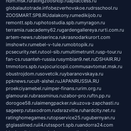
ndm.msk.ru
ratingzooshop.ru
apiaccess.ru
globalautotrade.info
bezverhovskoe.ru
drsschool.ru
ZOOSMART.SPB.RU
dalakony.ru
medikijob.ru
remontt.spb.ru
photostudia.spb.ru
myragon.ru
terramia.ru
academy62.ru
gardengallereya.ru
rti.com.ru
artem-news.ru
biserinca.ru
krasnodarkurort.com
imshowtv.ru
mebel-v-tule.ru
mobtopik.ru
pcsecurity.net.ru
tool-sib.ru
multimetrunit.ru
sp-tour.ru
fan-cs.ru
santeh-russia.ru
symbian9.net.ru
DSHAIR.RU
tmmotors.spb.ru
xjocuricopii.com
musavtomat.msk.ru
obustrojdom.ru
sovetcik.ru
ybaranovskaya.ru
ppknews.ru
cult-alshei.ru
JAPANRUSSIA.RU
proekciyamebel.ru
imper-finans.ru
rim.org.ru
glamourai.ru
brassminus.ru
zabor-pro.ru
ftn.pp.ru
dorogoe58.ru
laimengpacker.ru
kuzova-zapchasti.ru
sageerp.ru
taxodrom.ru
dsrazvitie.ru
hardcity.net.ru
ratinghomegames.ru
topservice25.ru
gubernyan.ru
gtglasslined.ru
ii4.ru
tssport.spb.ru
andorra24.com