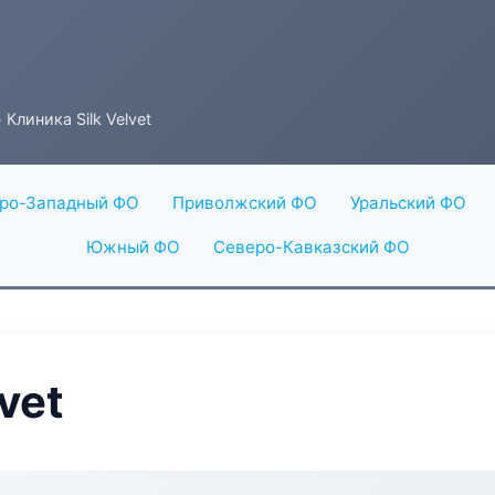
 Клиника Silk Velvet
ро-Западный ФО
Приволжский ФО
Уральский ФО
Южный ФО
Северо-Кавказский ФО
vet