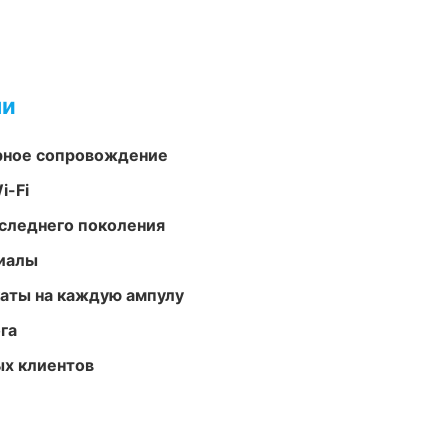
ми
урное сопровождение
i-Fi
следнего поколения
риалы
аты на каждую ампулу
га
ых клиентов