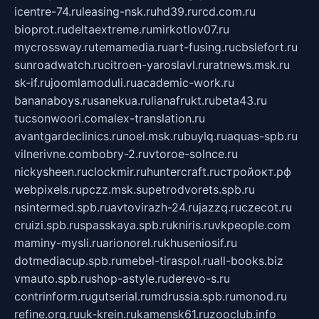
icentre-74.ru
leasing-nsk.ru
hd39.ru
rcd.com.ru
bioprot.ru
deltaextreme.ru
mirkotlov07.ru
mycrossway.ru
temamedia.ru
art-fusing.ru
cbslefort.ru
sunroadwatch.ru
citroen-yaroslavl.ru
ratnews.msk.ru
sk-if.ru
joomlamoduli.ru
academic-work.ru
bananaboys.ru
sanekua.ru
lianafrukt.ru
beta43.ru
tucsonwoori.com
alex-translation.ru
avantgardeclinics.ru
noel.msk.ru
buylq.ru
aquas-spb.ru
vilnerivne.com
bobry-2.ru
vtoroe-solnce.ru
nickysheen.ru
clockmir.ru
huntercraft.ru
стройокт.рф
webpixels.ru
pczz.msk.su
petrodvorets.spb.ru
nsintermed.spb.ru
avtovirazh-24.ru
jazzq.ru
czecot.ru
cruizi.spb.ru
spasskaya.spb.ru
kniris.ru
vkpeople.com
maminy-mysli.ru
arionorel.ru
khuseniosif.ru
dotmediacup.spb.ru
mebel-tiraspol.ru
all-books.biz
vmauto.spb.ru
shop-astyle.ru
derevo-s.ru
contrinform.ru
gutserial.ru
mdrussia.spb.ru
monod.ru
refine.org.ru
uk-krein.ru
kamensk61.ru
zooclub.info