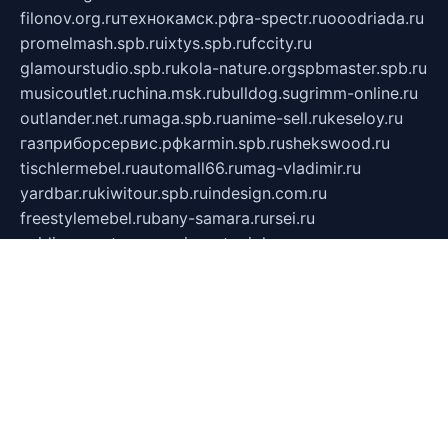
filonov.org.ru
технокамск.рф
ra-spectr.ru
ooodriada.ru
promelmash.spb.ru
ixtys.spb.ru
fccity.ru
glamourstudio.spb.ru
kola-nature.org
spbmaster.spb.ru
musicoutlet.ru
china.msk.ru
bulldog.su
grimm-online.ru
outlander.net.ru
maga.spb.ru
anime-sell.ru
keseloy.ru
газприборсервис.рф
karmin.spb.ru
shekswood.ru
tischlermebel.ru
automall66.ru
mag-vladimir.ru
yardbar.ru
kiwitour.spb.ru
indesign.com.ru
freestylemebel.ru
bany-samara.ru
rsei.ru
naidisvoyput.ru
mgsn-invest.ru
ipkamerasannce.ru
alicante-house.ru
ibelka74.ru
cozyhouse.info
vlkargalev-studio.ru
700mb.ru
figura-ufa.ru
alina-live.ru
belarusiannews.ru
womenknow.ru
dos-vniimk.ru
sega.net.ru
dv.net.ru
phenomenonsofhistory.com
telesputnik.net.ru
wall.pp.ru
pylesosroidmi.ru
gtc-clan.ru
cligs.ru
bibikazap.ru
popova.org.ru
netwhistler.spb.ru
bellvil.ru
bonzon.ru
iss-vladik.ru
defiparis.net.ru
las-gryzas.ru
amku.ru