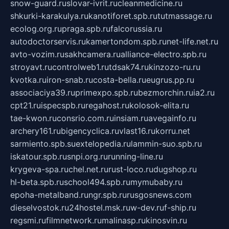
snow-guard.ru
slovar-ivrit.ru
cleanmedicine.ru
shkurki-karakulya.ru
kanotiforet.spb.ru
tutmassage.ru
ecolog.org.ru
praga.spb.ru
falcorussia.ru
autodoctorservis.ru
kamertondom.spb.ru
net-life.net.ru
avto-vozim.ru
sakhcamera.ru
alliance-electro.spb.ru
stroyavt.ru
controlweb1.ru
tdsak74.ru
kinzozo-ru.ru
kvotka.ru
iron-snab.ru
costa-bella.ru
eugrus.pp.ru
associaciya39.ru
primexpo.spb.ru
bezmorchin.ru
ia2.ru
cpt21.ru
ispecspb.ru
regahost.ru
kolosok-elita.ru
tae-kwon.ru
consrio.com.ru
insiam.ru
avegainfo.ru
archery161.ru
bigencyclica.ru
vlast16.ru
korru.net
sarmiento.spb.su
extelopedia.ru
lammin-suo.spb.ru
iskatour.spb.ru
snpi.org.ru
running-line.ru
krygeva-spa.ru
chel.net.ru
rust-loco.ru
dugshop.ru
hl-beta.spb.ru
school494.spb.ru
mymubaby.ru
epoha-metalband.ru
ngr.spb.ru
rusgosnews.com
dieselvostok.ru
24hostel.msk.ru
w-dev.ru
f-ship.ru
regsmi.ru
filmnetwork.ru
malinasp.ru
kinosvin.ru