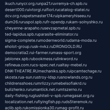
ikuch.ru
nycr.org.ru
npa21.ru
vremya-ch.spb.ru
desert000.ru
ivtorgi.ru
ifiori.ru
catalog-statei.ru
dcv.org.ru
spetsmaster174.ru
ipkameryhiseeu.ru
dum26.ru
ruspol.spb.ru
fr-opendp.ru
kam-solnyshko.ru
cheyenne-arapaho.ru
sevzapmetal.spb.ru
ted-lapidus.spb.ru
parasite-eliminator.ru
sigma-complete.ru
modernworld.ru
dama-moda.ru
eholot-group.ru
sk-nvkz.ru
DRONGOLD.RU
democratia2.ru
i-farmer.ru
mass-sport.org
jablonex.spb.ru
bookmess.ru
linkword.ru
refineua.com.ru
cs-spec.net.ru
altay-mebel.ru
DNK-THEATRE.RU
mechaniks.spb.ru
ipcamtechage.ru
skosta.ru
a-sun.ru
stroy-ldsp.ru
snowlands.org.ru
childrensshoes.ru
mrlizzy.ru
mebelsofiakrd.ru
bulizhenko.ru
rumantick.net.ru
mtszerno.ru
daily-fishing.ru
glushiteli-v-spb.ru
megasat.org.ru
localization.net.ru
flyingfish.pp.ru
ds5teremok.ru
aclib.spb.ru
komissionka30.ru
mag-profit.ru