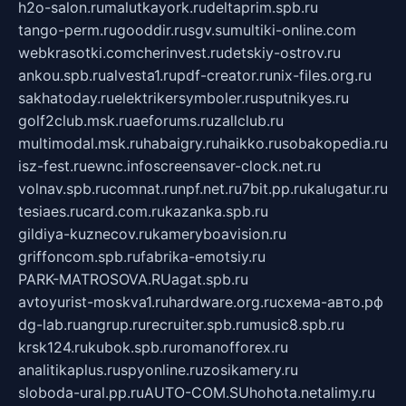
h2o-salon.ru
malutkayork.ru
deltaprim.spb.ru
tango-perm.ru
gooddir.ru
sgv.su
multiki-online.com
webkrasotki.com
cherinvest.ru
detskiy-ostrov.ru
ankou.spb.ru
alvesta1.ru
pdf-creator.ru
nix-files.org.ru
sakhatoday.ru
elektrikersymboler.ru
sputnikyes.ru
golf2club.msk.ru
aeforums.ru
zallclub.ru
multimodal.msk.ru
habaigry.ru
haikko.ru
sobakopedia.ru
isz-fest.ru
ewnc.info
screensaver-clock.net.ru
volnav.spb.ru
comnat.ru
npf.net.ru
7bit.pp.ru
kalugatur.ru
tesiaes.ru
card.com.ru
kazanka.spb.ru
gildiya-kuznecov.ru
kameryboavision.ru
griffoncom.spb.ru
fabrika-emotsiy.ru
PARK-MATROSOVA.RU
agat.spb.ru
avtoyurist-moskva1.ru
hardware.org.ru
схема-авто.рф
dg-lab.ru
angrup.ru
recruiter.spb.ru
music8.spb.ru
krsk124.ru
kubok.spb.ru
romanofforex.ru
analitikaplus.ru
spyonline.ru
zosikamery.ru
sloboda-ural.pp.ru
AUTO-COM.SU
hohota.net
alimy.ru