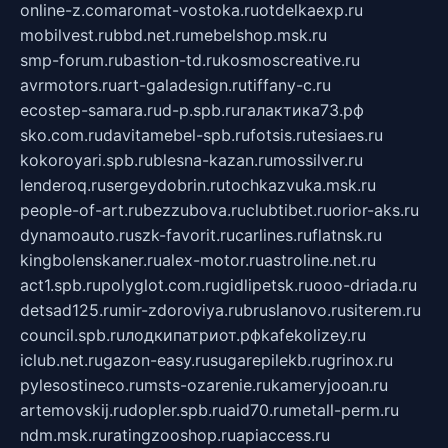
online-z.com
aromat-vostoka.ru
otdelkaexp.ru
mobilvest.ru
bbd.net.ru
mebelshop.msk.ru
smp-forum.ru
bastion-td.ru
kosmoscreative.ru
avrmotors.ru
art-galadesign.ru
tiffany-c.ru
ecostep-samara.ru
d-p.spb.ru
галактика73.рф
sko.com.ru
davitamebel-spb.ru
fotsis.ru
tesiaes.ru
kokoroyari.spb.ru
blesna-kazan.ru
mossilver.ru
lenderoq.ru
sergeydobrin.ru
tochkazvuka.msk.ru
people-of-art.ru
bezzubova.ru
clubtibet.ru
orior-aks.ru
dynamoauto.ru
szk-favorit.ru
carlines.ru
flatnsk.ru
kingbolenskaner.ru
alex-motor.ru
astroline.net.ru
act1.spb.ru
polyglot.com.ru
gidlipetsk.ru
ooo-driada.ru
detsad125.ru
mir-zdoroviya.ru
bruslanovo.ru
siterem.ru
council.spb.ru
лодкипатриот.рф
kafekolizey.ru
iclub.net.ru
gazon-easy.ru
sugarepilekb.ru
grinox.ru
pylesostineco.ru
msts-ozarenie.ru
kameryjooan.ru
artemovskij.ru
dopler.spb.ru
aid70.ru
metall-perm.ru
ndm.msk.ru
ratingzooshop.ru
apiaccess.ru