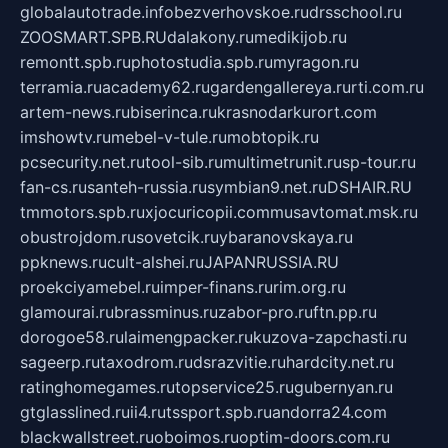
globalautotrade.info
bezverhovskoe.ru
drsschool.ru
ZOOSMART.SPB.RU
dalakony.ru
medikijob.ru
remontt.spb.ru
photostudia.spb.ru
myragon.ru
terramia.ru
academy62.ru
gardengallereya.ru
rti.com.ru
artem-news.ru
biserinca.ru
krasnodarkurort.com
imshowtv.ru
mebel-v-tule.ru
mobtopik.ru
pcsecurity.net.ru
tool-sib.ru
multimetrunit.ru
sp-tour.ru
fan-cs.ru
santeh-russia.ru
symbian9.net.ru
DSHAIR.RU
tmmotors.spb.ru
xjocuricopii.com
musavtomat.msk.ru
obustrojdom.ru
sovetcik.ru
ybaranovskaya.ru
ppknews.ru
cult-alshei.ru
JAPANRUSSIA.RU
proekciyamebel.ru
imper-finans.ru
rim.org.ru
glamourai.ru
brassminus.ru
zabor-pro.ru
ftn.pp.ru
dorogoe58.ru
laimengpacker.ru
kuzova-zapchasti.ru
sageerp.ru
taxodrom.ru
dsrazvitie.ru
hardcity.net.ru
ratinghomegames.ru
topservice25.ru
gubernyan.ru
gtglasslined.ru
ii4.ru
tssport.spb.ru
andorra24.com
blackwallstreet.ru
oboimos.ru
optim-doors.com.ru