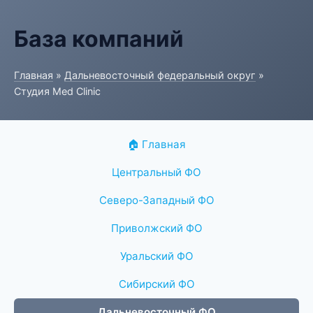
База компаний
Главная
»
Дальневосточный федеральный округ
»
Студия Med Clinic
🏠 Главная
Центральный ФО
Северо-Западный ФО
Приволжский ФО
Уральский ФО
Сибирский ФО
Дальневосточный ФО