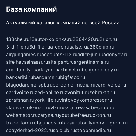
База компаний
Актуальный каталог компаний по всей России
133chel.ru
13autor-kolonka.ru
2864420.ru
2rich.ru
3-d-file.ru
3d-file.ru
a-cdc.ru
aalse.ru
a380club.ru
airgungames.ru
accounts-112.ru
adler-jun.ru
adonyev.ru
alfeihavsalnassr.ru
altaipant.ru
argentinamia.ru
aria-family.ru
arkrym.ru
ashanet.ru
belgorod-day.ru
bankaribi.ru
bandamn.ru
bigfatcc.ru
blagodarenie-spb.ru
borodino-media.ru
card-voice.ru
cardvoice.ru
zed-online.ru
zvonitut.ru
zebra-tlt.ru
zarafshan.ru
york-life.ru
vintovoykompressor.ru
vladivostok-map.ru
vlknrussia.ru
wasabi-shop.ru
webamator.ru
zaryna.ru
youtubefree.ru
x-ton.ru
trade-farm.ru
tajuncos.ru
taksu.ru
tor-lyubov-i-grom.ru
spayderhed-2022.ru
splclub.ru
stoppamedia.ru