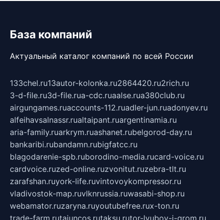
База компаний
Актуальный каталог компаний по всей России
133chel.ru
13autor-kolonka.ru
2864420.ru
2rich.ru
3-d-file.ru
3d-file.ru
a-cdc.ru
aalse.ru
a380club.ru
airgungames.ru
accounts-112.ru
adler-jun.ru
adonyev.ru
alfeihavsalnassr.ru
altaipant.ru
argentinamia.ru
aria-family.ru
arkrym.ru
ashanet.ru
belgorod-day.ru
bankaribi.ru
bandamn.ru
bigfatcc.ru
blagodarenie-spb.ru
borodino-media.ru
card-voice.ru
cardvoice.ru
zed-online.ru
zvonitut.ru
zebra-tlt.ru
zarafshan.ru
york-life.ru
vintovoykompressor.ru
vladivostok-map.ru
vlknrussia.ru
wasabi-shop.ru
webamator.ru
zaryna.ru
youtubefree.ru
x-ton.ru
trade-farm.ru
tajuncos.ru
taksu.ru
tor-lyubov-i-grom.ru