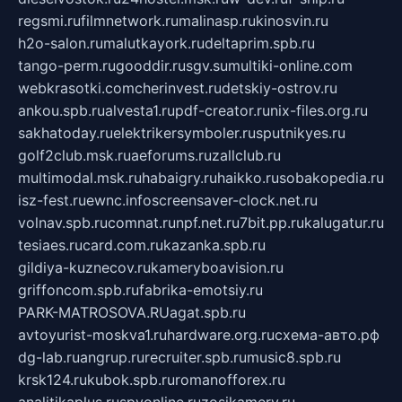
regsmi.ru
filmnetwork.ru
malinasp.ru
kinosvin.ru
h2o-salon.ru
malutkayork.ru
deltaprim.spb.ru
tango-perm.ru
gooddir.ru
sgv.su
multiki-online.com
webkrasotki.com
cherinvest.ru
detskiy-ostrov.ru
ankou.spb.ru
alvesta1.ru
pdf-creator.ru
nix-files.org.ru
sakhatoday.ru
elektrikersymboler.ru
sputnikyes.ru
golf2club.msk.ru
aeforums.ru
zallclub.ru
multimodal.msk.ru
habaigry.ru
haikko.ru
sobakopedia.ru
isz-fest.ru
ewnc.info
screensaver-clock.net.ru
volnav.spb.ru
comnat.ru
npf.net.ru
7bit.pp.ru
kalugatur.ru
tesiaes.ru
card.com.ru
kazanka.spb.ru
gildiya-kuznecov.ru
kameryboavision.ru
griffoncom.spb.ru
fabrika-emotsiy.ru
PARK-MATROSOVA.RU
agat.spb.ru
avtoyurist-moskva1.ru
hardware.org.ru
схема-авто.рф
dg-lab.ru
angrup.ru
recruiter.spb.ru
music8.spb.ru
krsk124.ru
kubok.spb.ru
romanofforex.ru
analitikaplus.ru
spyonline.ru
zosikamery.ru