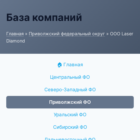
База компаний
Главная
»
Приволжский федеральный округ
» ООО Laser
Diamond
🏠 Главная
Центральный ФО
Северо-Западный ФО
Приволжский ФО
Уральский ФО
Сибирский ФО
Дальневосточный ФО