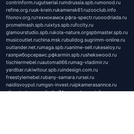
contrinform.ru
gutserial.ru
mdrussia.spb.ru
monod.ru
refine.org.ru
uk-krein.ru
kamensk61.ru
zooclub.info
filonov.org.ru
технокамск.рф
ra-spectr.ru
ooodriada.ru
promelmash.spb.ru
ixtys.spb.ru
fccity.ru
glamourstudio.spb.ru
kola-nature.org
spbmaster.spb.ru
musicoutlet.ru
china.msk.ru
bulldog.su
grimm-online.ru
outlander.net.ru
maga.spb.ru
anime-sell.ru
keseloy.ru
газприборсервис.рф
karmin.spb.ru
shekswood.ru
tischlermebel.ru
automall66.ru
mag-vladimir.ru
yardbar.ru
kiwitour.spb.ru
indesign.com.ru
freestylemebel.ru
bany-samara.ru
rsei.ru
naidisvoyput.ru
mgsn-invest.ru
ipkamerasannce.ru
alicante-house.ru
ibelka74.ru
cozyhouse.info
vlkargalev-studio.ru
700mb.ru
figura-ufa.ru
alina-live.ru
belarusiannews.ru
womenknow.ru
dos-vniimk.ru
sega.net.ru
dv.net.ru
phenomenonsofhistory.com
telesputnik.net.ru
wall.pp.ru
pylesosroidmi.ru
gtc-clan.ru
cligs.ru
bibikazap.ru
popova.org.ru