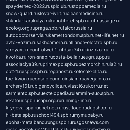
spayderhed-2022.ru
splclub.ru
stoppamedia.ru
snow-guard.ru
slovar-ivrit.ru
cleanmedicine.ru
shkurki-karakulya.ru
kanotiforet.spb.ru
tutmassage.ru
ecolog.org.ru
praga.spb.ru
falcorussia.ru
autodoctorservis.ru
kamertondom.spb.ru
net-life.net.ru
avto-vozim.ru
sakhcamera.ru
alliance-electro.spb.ru
stroyavt.ru
controlweb1.ru
tdsak74.ru
kinzozo-ru.ru
kvotka.ru
iron-snab.ru
costa-bella.ru
eugrus.pp.ru
associaciya39.ru
primexpo.spb.ru
bezmorchin.ru
ia2.ru
cpt21.ru
ispecspb.ru
regahost.ru
kolosok-elita.ru
tae-kwon.ru
consrio.com.ru
insiam.ru
avegainfo.ru
archery161.ru
bigencyclica.ru
vlast16.ru
korru.net
sarmiento.spb.su
extelopedia.ru
lammin-suo.spb.ru
iskatour.spb.ru
snpi.org.ru
running-line.ru
krygeva-spa.ru
chel.net.ru
rust-loco.ru
dugshop.ru
hl-beta.spb.ru
school494.spb.ru
mymubaby.ru
epoha-metalband.ru
ngr.spb.ru
rusgosnews.com
dieselvostok.ru
24hostel.msk.ru
w-dev.ru
f-ship.ru