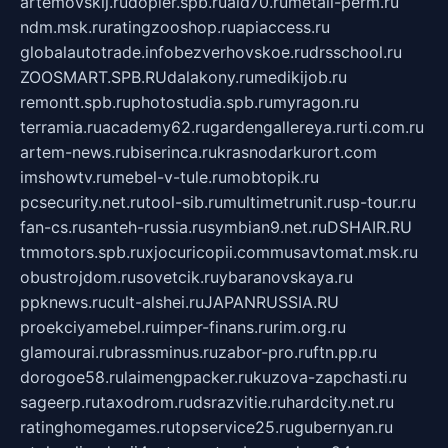
artemovskij.ru
dopler.spb.ru
aid70.ru
metall-perm.ru
ndm.msk.ru
ratingzooshop.ru
apiaccess.ru
globalautotrade.info
bezverhovskoe.ru
drsschool.ru
ZOOSMART.SPB.RU
dalakony.ru
medikijob.ru
remontt.spb.ru
photostudia.spb.ru
myragon.ru
terramia.ru
academy62.ru
gardengallereya.ru
rti.com.ru
artem-news.ru
biserinca.ru
krasnodarkurort.com
imshowtv.ru
mebel-v-tule.ru
mobtopik.ru
pcsecurity.net.ru
tool-sib.ru
multimetrunit.ru
sp-tour.ru
fan-cs.ru
santeh-russia.ru
symbian9.net.ru
DSHAIR.RU
tmmotors.spb.ru
xjocuricopii.com
musavtomat.msk.ru
obustrojdom.ru
sovetcik.ru
ybaranovskaya.ru
ppknews.ru
cult-alshei.ru
JAPANRUSSIA.RU
proekciyamebel.ru
imper-finans.ru
rim.org.ru
glamourai.ru
brassminus.ru
zabor-pro.ru
ftn.pp.ru
dorogoe58.ru
laimengpacker.ru
kuzova-zapchasti.ru
sageerp.ru
taxodrom.ru
dsrazvitie.ru
hardcity.net.ru
ratinghomegames.ru
topservice25.ru
gubernyan.ru