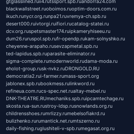
gtglasslined.ru
ii4.ru
tssport.spb.ru
andorra24.com
blackwallstreet.ru
oboimos.ru
optim-doors.com.ru
ikuch.ru
nycr.org.ru
npa21.ru
vremya-ch.spb.ru
desert000.ru
ivtorgi.ru
ifiori.ru
catalog-statei.ru
dcv.org.ru
spetsmaster174.ru
ipkameryhiseeu.ru
dum26.ru
ruspol.spb.ru
fr-opendp.ru
kam-solnyshko.ru
cheyenne-arapaho.ru
sevzapmetal.spb.ru
ted-lapidus.spb.ru
parasite-eliminator.ru
sigma-complete.ru
modernworld.ru
dama-moda.ru
eholot-group.ru
sk-nvkz.ru
DRONGOLD.RU
democratia2.ru
i-farmer.ru
mass-sport.org
jablonex.spb.ru
bookmess.ru
linkword.ru
refineua.com.ru
cs-spec.net.ru
altay-mebel.ru
DNK-THEATRE.RU
mechaniks.spb.ru
ipcamtechage.ru
skosta.ru
a-sun.ru
stroy-ldsp.ru
snowlands.org.ru
childrensshoes.ru
mrlizzy.ru
mebelsofiakrd.ru
bulizhenko.ru
rumantick.net.ru
mtszerno.ru
daily-fishing.ru
glushiteli-v-spb.ru
megasat.org.ru