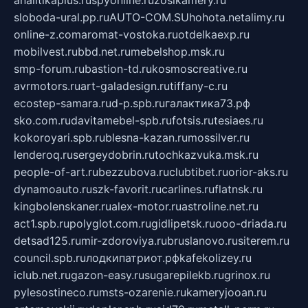
sloboda-ural.pp.ru
AUTO-COM.SU
hohota.net
alimy.ru
online-z.com
aromat-vostoka.ru
otdelkaexp.ru
mobilvest.ru
bbd.net.ru
mebelshop.msk.ru
smp-forum.ru
bastion-td.ru
kosmoscreative.ru
avrmotors.ru
art-galadesign.ru
tiffany-c.ru
ecostep-samara.ru
d-p.spb.ru
галактика73.рф
sko.com.ru
davitamebel-spb.ru
fotsis.ru
tesiaes.ru
kokoroyari.spb.ru
blesna-kazan.ru
mossilver.ru
lenderoq.ru
sergeydobrin.ru
tochkazvuka.msk.ru
people-of-art.ru
bezzubova.ru
clubtibet.ru
orior-aks.ru
dynamoauto.ru
szk-favorit.ru
carlines.ru
flatnsk.ru
kingbolenskaner.ru
alex-motor.ru
astroline.net.ru
act1.spb.ru
polyglot.com.ru
gidlipetsk.ru
ooo-driada.ru
detsad125.ru
mir-zdoroviya.ru
bruslanovo.ru
siterem.ru
council.spb.ru
лодкипатриот.рф
kafekolizey.ru
iclub.net.ru
gazon-easy.ru
sugarepilekb.ru
grinox.ru
pylesostineco.ru
msts-ozarenie.ru
kameryjooan.ru