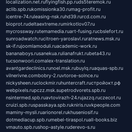
localization.net.ru
flyingfish.pp.ru
ds5teremok.ru
aclib.spb.ru
komissionka30.ru
mag-profit.ru
icentre-74.ru
leasing-nsk.ru
hd39.ru
rcd.com.ru
bioprot.ru
deltaextreme.ru
mirkotlov07.ru
mycrossway.ru
temamedia.ru
art-fusing.ru
cbslefort.ru
sunroadwatch.ru
citroen-yaroslavl.ru
ratnews.msk.ru
sk-if.ru
joomlamoduli.ru
academic-work.ru
bananaboys.ru
sanekua.ru
lianafrukt.ru
beta43.ru
tucsonwoori.com
alex-translation.ru
avantgardeclinics.ru
noel.msk.ru
buylq.ru
aquas-spb.ru
vilnerivne.com
bobry-2.ru
vtoroe-solnce.ru
nickysheen.ru
clockmir.ru
huntercraft.ru
стройокт.рф
webpixels.ru
pczz.msk.su
petrodvorets.spb.ru
nsintermed.spb.ru
avtovirazh-24.ru
jazzq.ru
czecot.ru
cruizi.spb.ru
spasskaya.spb.ru
kniris.ru
vkpeople.com
maminy-mysli.ru
arionorel.ru
khuseniosif.ru
dotmediacup.spb.ru
mebel-tiraspol.ru
all-books.biz
vmauto.spb.ru
shop-astyle.ru
derevo-s.ru