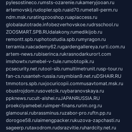
pylesostineco.ru
msts-ozarenie.ru
kameryjooan.ru
artemovskij.ru
dopler.spb.ru
aid70.ru
metall-perm.ru
ndm.msk.ru
ratingzooshop.ru
apiaccess.ru
globalautotrade.info
bezverhovskoe.ru
drsschool.ru
ZOOSMART.SPB.RU
dalakony.ru
medikijob.ru
remontt.spb.ru
photostudia.spb.ru
myragon.ru
terramia.ru
academy62.ru
gardengallereya.ru
rti.com.ru
artem-news.ru
biserinca.ru
krasnodarkurort.com
imshowtv.ru
mebel-v-tule.ru
mobtopik.ru
pcsecurity.net.ru
tool-sib.ru
multimetrunit.ru
sp-tour.ru
fan-cs.ru
santeh-russia.ru
symbian9.net.ru
DSHAIR.RU
tmmotors.spb.ru
xjocuricopii.com
musavtomat.msk.ru
obustrojdom.ru
sovetcik.ru
ybaranovskaya.ru
ppknews.ru
cult-alshei.ru
JAPANRUSSIA.RU
proekciyamebel.ru
imper-finans.ru
rim.org.ru
glamourai.ru
brassminus.ru
zabor-pro.ru
ftn.pp.ru
dorogoe58.ru
laimengpacker.ru
kuzova-zapchasti.ru
sageerp.ru
taxodrom.ru
dsrazvitie.ru
hardcity.net.ru