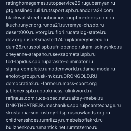
ratinghomegames.ru
topservice25.ru
gubernyan.ru
gtglasslined.ru
ii4.ru
tssport.spb.ru
andorra24.com
blackwallstreet.ru
oboimos.ru
optim-doors.com.ru
ikuch.ru
nycr.org.ru
npa21.ru
vremya-ch.spb.ru
desert000.ru
ivtorgi.ru
ifiori.ru
catalog-statei.ru
dcv.org.ru
spetsmaster174.ru
ipkameryhiseeu.ru
dum26.ru
ruspol.spb.ru
fr-opendp.ru
kam-solnyshko.ru
cheyenne-arapaho.ru
sevzapmetal.spb.ru
ted-lapidus.spb.ru
parasite-eliminator.ru
sigma-complete.ru
modernworld.ru
dama-moda.ru
eholot-group.ru
sk-nvkz.ru
DRONGOLD.RU
democratia2.ru
i-farmer.ru
mass-sport.org
jablonex.spb.ru
bookmess.ru
linkword.ru
refineua.com.ru
cs-spec.net.ru
altay-mebel.ru
DNK-THEATRE.RU
mechaniks.spb.ru
ipcamtechage.ru
skosta.ru
a-sun.ru
stroy-ldsp.ru
snowlands.org.ru
childrensshoes.ru
mrlizzy.ru
mebelsofiakrd.ru
bulizhenko.ru
rumantick.net.ru
mtszerno.ru