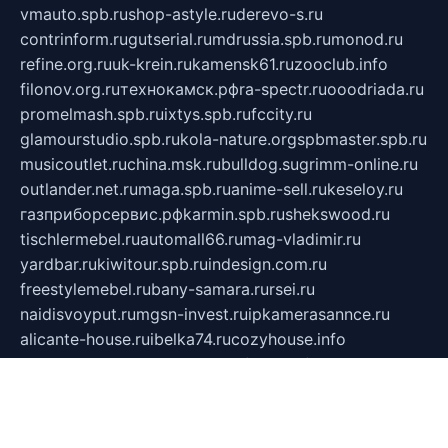
vmauto.spb.ru
shop-astyle.ru
derevo-s.ru
contrinform.ru
gutserial.ru
mdrussia.spb.ru
monod.ru
refine.org.ru
uk-krein.ru
kamensk61.ru
zooclub.info
filonov.org.ru
технокамск.рф
ra-spectr.ru
ooodriada.ru
promelmash.spb.ru
ixtys.spb.ru
fccity.ru
glamourstudio.spb.ru
kola-nature.org
spbmaster.spb.ru
musicoutlet.ru
china.msk.ru
bulldog.su
grimm-online.ru
outlander.net.ru
maga.spb.ru
anime-sell.ru
keseloy.ru
газприборсервис.рф
karmin.spb.ru
shekswood.ru
tischlermebel.ru
automall66.ru
mag-vladimir.ru
yardbar.ru
kiwitour.spb.ru
indesign.com.ru
freestylemebel.ru
bany-samara.ru
rsei.ru
naidisvoyput.ru
mgsn-invest.ru
ipkamerasannce.ru
alicante-house.ru
ibelka74.ru
cozyhouse.info
vlkargalev-studio.ru
700mb.ru
figura-ufa.ru
alina-live.ru
belarusiannews.ru
womenknow.ru
dos-vniimk.ru
sega.net.ru
dv.net.ru
phenomenonsofhistory.com
telesputnik.net.ru
wall.pp.ru
pylesosroidmi.ru