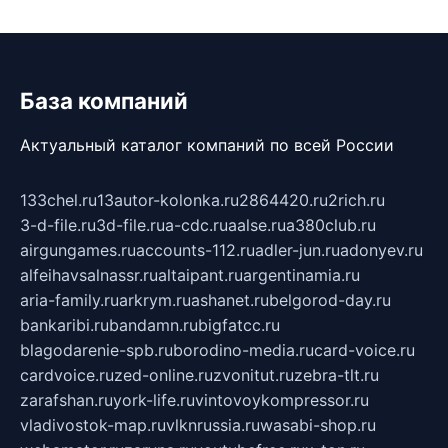
База компаний
Актуальный каталог компаний по всей России
133chel.ru
13autor-kolonka.ru
2864420.ru
2rich.ru
3-d-file.ru
3d-file.ru
a-cdc.ru
aalse.ru
a380club.ru
airgungames.ru
accounts-112.ru
adler-jun.ru
adonyev.ru
alfeihavsalnassr.ru
altaipant.ru
argentinamia.ru
aria-family.ru
arkrym.ru
ashanet.ru
belgorod-day.ru
bankaribi.ru
bandamn.ru
bigfatcc.ru
blagodarenie-spb.ru
borodino-media.ru
card-voice.ru
cardvoice.ru
zed-online.ru
zvonitut.ru
zebra-tlt.ru
zarafshan.ru
york-life.ru
vintovoykompressor.ru
vladivostok-map.ru
vlknrussia.ru
wasabi-shop.ru