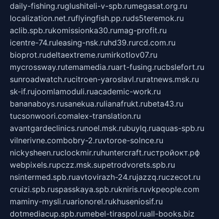
daily-fishing.ru
glushiteli-v-spb.ru
megasat.org.ru
localization.net.ru
flyingfish.pp.ru
ds5teremok.ru
aclib.spb.ru
komissionka30.ru
mag-profit.ru
icentre-74.ru
leasing-nsk.ru
hd39.ru
rcd.com.ru
bioprot.ru
deltaextreme.ru
mirkotlov07.ru
mycrossway.ru
temamedia.ru
art-fusing.ru
cbslefort.ru
sunroadwatch.ru
citroen-yaroslavl.ru
ratnews.msk.ru
sk-if.ru
joomlamoduli.ru
academic-work.ru
bananaboys.ru
sanekua.ru
lianafrukt.ru
beta43.ru
tucsonwoori.com
alex-translation.ru
avantgardeclinics.ru
noel.msk.ru
buylq.ru
aquas-spb.ru
vilnerivne.com
bobry-2.ru
vtoroe-solnce.ru
nickysheen.ru
clockmir.ru
huntercraft.ru
стройокт.рф
webpixels.ru
pczz.msk.su
petrodvorets.spb.ru
nsintermed.spb.ru
avtovirazh-24.ru
jazzq.ru
czecot.ru
cruizi.spb.ru
spasskaya.spb.ru
kniris.ru
vkpeople.com
maminy-mysli.ru
arionorel.ru
khuseniosif.ru
dotmediacup.spb.ru
mebel-tiraspol.ru
all-books.biz