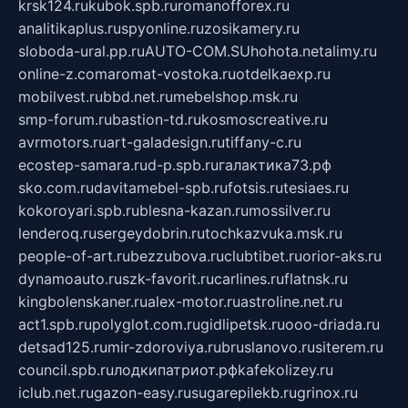
krsk124.ru
kubok.spb.ru
romanofforex.ru
analitikaplus.ru
spyonline.ru
zosikamery.ru
sloboda-ural.pp.ru
AUTO-COM.SU
hohota.net
alimy.ru
online-z.com
aromat-vostoka.ru
otdelkaexp.ru
mobilvest.ru
bbd.net.ru
mebelshop.msk.ru
smp-forum.ru
bastion-td.ru
kosmoscreative.ru
avrmotors.ru
art-galadesign.ru
tiffany-c.ru
ecostep-samara.ru
d-p.spb.ru
галактика73.рф
sko.com.ru
davitamebel-spb.ru
fotsis.ru
tesiaes.ru
kokoroyari.spb.ru
blesna-kazan.ru
mossilver.ru
lenderoq.ru
sergeydobrin.ru
tochkazvuka.msk.ru
people-of-art.ru
bezzubova.ru
clubtibet.ru
orior-aks.ru
dynamoauto.ru
szk-favorit.ru
carlines.ru
flatnsk.ru
kingbolenskaner.ru
alex-motor.ru
astroline.net.ru
act1.spb.ru
polyglot.com.ru
gidlipetsk.ru
ooo-driada.ru
detsad125.ru
mir-zdoroviya.ru
bruslanovo.ru
siterem.ru
council.spb.ru
лодкипатриот.рф
kafekolizey.ru
iclub.net.ru
gazon-easy.ru
sugarepilekb.ru
grinox.ru