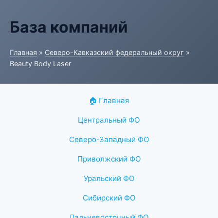
База компаний
Главная
»
Северо-Кавказский федеральный округ
»
Beauty Body Laser
🏠 Главная
Центральный ФО
Северо-Западный ФО
Приволжский ФО
Уральский ФО
Сибирский ФО
Дальневосточный ФО