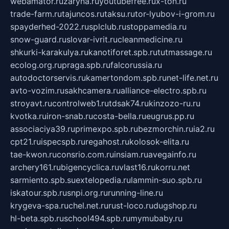
webamator.ru
zaryna.ru
youtubefree.ru
x-ton.ru
trade-farm.ru
tajuncos.ru
taksu.ru
tor-lyubov-i-grom.ru
spayderhed-2022.ru
splclub.ru
stoppamedia.ru
snow-guard.ru
slovar-ivrit.ru
cleanmedicine.ru
shkurki-karakulya.ru
kanotiforet.spb.ru
tutmassage.ru
ecolog.org.ru
praga.spb.ru
falcorussia.ru
autodoctorservis.ru
kamertondom.spb.ru
net-life.net.ru
avto-vozim.ru
sakhcamera.ru
alliance-electro.spb.ru
stroyavt.ru
controlweb1.ru
tdsak74.ru
kinzozo-ru.ru
kvotka.ru
iron-snab.ru
costa-bella.ru
eugrus.pp.ru
associaciya39.ru
primexpo.spb.ru
bezmorchin.ru
ia2.ru
cpt21.ru
ispecspb.ru
regahost.ru
kolosok-elita.ru
tae-kwon.ru
consrio.com.ru
insiam.ru
avegainfo.ru
archery161.ru
bigencyclica.ru
vlast16.ru
korru.net
sarmiento.spb.su
extelopedia.ru
lammin-suo.spb.ru
iskatour.spb.ru
snpi.org.ru
running-line.ru
krygeva-spa.ru
chel.net.ru
rust-loco.ru
dugshop.ru
hl-beta.spb.ru
school494.spb.ru
mymubaby.ru