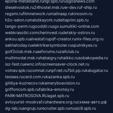
epoha-metalband.ru
ngr.spb.ru
rusgosnews.com
dieselvostok.ru
24hostel.msk.ru
w-dev.ru
f-ship.ru
regsmi.ru
filmnetwork.ru
malinasp.ru
kinosvin.ru
h2o-salon.ru
malutkayork.ru
deltaprim.spb.ru
tango-perm.ru
gooddir.ru
sgv.su
multiki-online.com
webkrasotki.com
cherinvest.ru
detskiy-ostrov.ru
ankou.spb.ru
alvesta1.ru
pdf-creator.ru
nix-files.org.ru
sakhatoday.ru
elektrikersymboler.ru
sputnikyes.ru
golf2club.msk.ru
aeforums.ru
zallclub.ru
multimodal.msk.ru
habaigry.ru
haikko.ru
sobakopedia.ru
isz-fest.ru
ewnc.info
screensaver-clock.net.ru
volnav.spb.ru
comnat.ru
npf.net.ru
7bit.pp.ru
kalugatur.ru
tesiaes.ru
card.com.ru
kazanka.spb.ru
gildiya-kuznecov.ru
kameryboavision.ru
griffoncom.spb.ru
fabrika-emotsiy.ru
PARK-MATROSOVA.RU
agat.spb.ru
avtoyurist-moskva1.ru
hardware.org.ru
схема-авто.рф
dg-lab.ru
angrup.ru
recruiter.spb.ru
music8.spb.ru