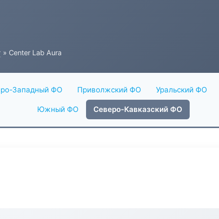
г
» Center Lab Aura
ро-Западный ФО
Приволжский ФО
Уральский ФО
Южный ФО
Северо-Кавказский ФО