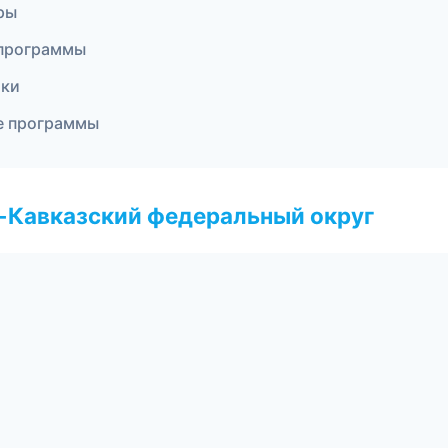
ры
 программы
тки
е программы
о-Кавказский федеральный округ