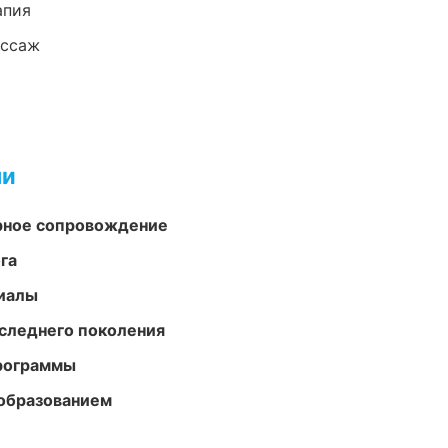
апия
ассаж
ми
урное сопровождение
га
риалы
следнего поколения
программы
образованием