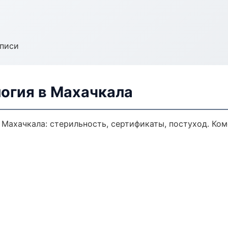
аписи
логия в Махачкала
 Махачкала: стерильность, сертификаты, постуход. Ко