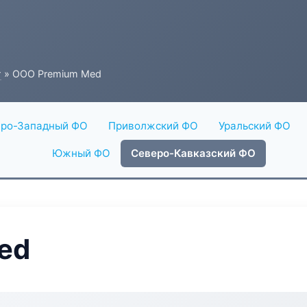
г
» ООО Premium Med
ро-Западный ФО
Приволжский ФО
Уральский ФО
Южный ФО
Северо-Кавказский ФО
ed