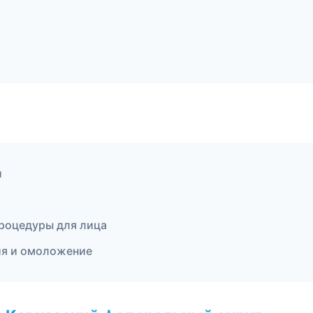
и
процедуры для лица
ия и омоложение