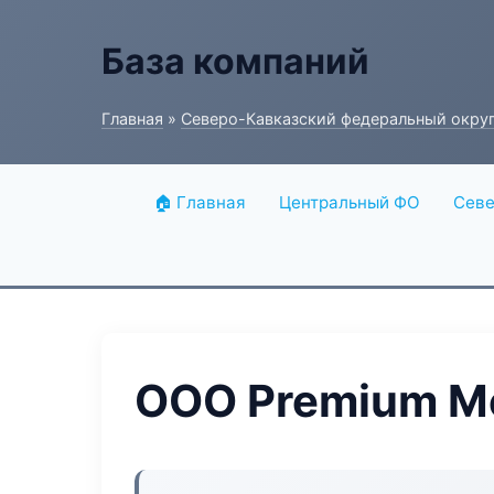
База компаний
Главная
»
Северо-Кавказский федеральный окру
🏠 Главная
Центральный ФО
Севе
ООО Premium M