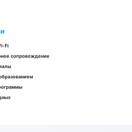
ми
i-Fi
урное сопровождение
риалы
образованием
программы
одных