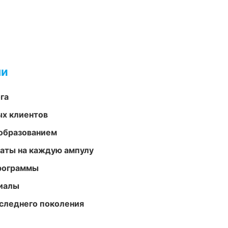
ми
га
ых клиентов
образованием
аты на каждую ампулу
программы
риалы
следнего поколения