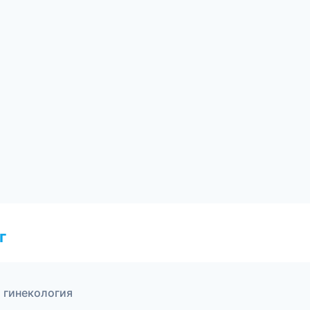
г
 гинекология