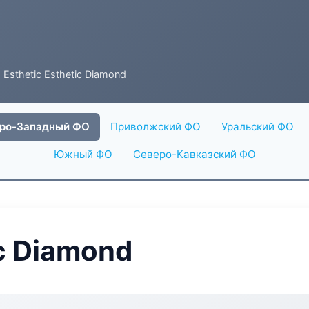
 Esthetic Esthetic Diamond
ро-Западный ФО
Приволжский ФО
Уральский ФО
Южный ФО
Северо-Кавказский ФО
ic Diamond