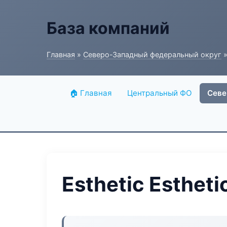
База компаний
Главная
»
Северо-Западный федеральный округ
»
🏠 Главная
Центральный ФО
Севе
Esthetic Esthet