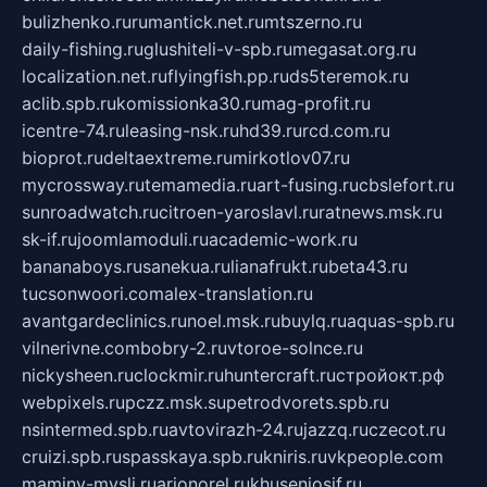
bulizhenko.ru
rumantick.net.ru
mtszerno.ru
daily-fishing.ru
glushiteli-v-spb.ru
megasat.org.ru
localization.net.ru
flyingfish.pp.ru
ds5teremok.ru
aclib.spb.ru
komissionka30.ru
mag-profit.ru
icentre-74.ru
leasing-nsk.ru
hd39.ru
rcd.com.ru
bioprot.ru
deltaextreme.ru
mirkotlov07.ru
mycrossway.ru
temamedia.ru
art-fusing.ru
cbslefort.ru
sunroadwatch.ru
citroen-yaroslavl.ru
ratnews.msk.ru
sk-if.ru
joomlamoduli.ru
academic-work.ru
bananaboys.ru
sanekua.ru
lianafrukt.ru
beta43.ru
tucsonwoori.com
alex-translation.ru
avantgardeclinics.ru
noel.msk.ru
buylq.ru
aquas-spb.ru
vilnerivne.com
bobry-2.ru
vtoroe-solnce.ru
nickysheen.ru
clockmir.ru
huntercraft.ru
стройокт.рф
webpixels.ru
pczz.msk.su
petrodvorets.spb.ru
nsintermed.spb.ru
avtovirazh-24.ru
jazzq.ru
czecot.ru
cruizi.spb.ru
spasskaya.spb.ru
kniris.ru
vkpeople.com
maminy-mysli.ru
arionorel.ru
khuseniosif.ru