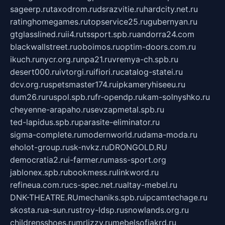
sageerp.ru
taxodrom.ru
dsrazvitie.ru
hardcity.net.ru
ratinghomegames.ru
topservice25.ru
gubernyan.ru
gtglasslined.ru
ii4.ru
tssport.spb.ru
andorra24.com
blackwallstreet.ru
oboimos.ru
optim-doors.com.ru
ikuch.ru
nycr.org.ru
npa21.ru
vremya-ch.spb.ru
desert000.ru
ivtorgi.ru
ifiori.ru
catalog-statei.ru
dcv.org.ru
spetsmaster174.ru
ipkameryhiseeu.ru
dum26.ru
ruspol.spb.ru
fr-opendp.ru
kam-solnyshko.ru
cheyenne-arapaho.ru
sevzapmetal.spb.ru
ted-lapidus.spb.ru
parasite-eliminator.ru
sigma-complete.ru
modernworld.ru
dama-moda.ru
eholot-group.ru
sk-nvkz.ru
DRONGOLD.RU
democratia2.ru
i-farmer.ru
mass-sport.org
jablonex.spb.ru
bookmess.ru
linkword.ru
refineua.com.ru
cs-spec.net.ru
altay-mebel.ru
DNK-THEATRE.RU
mechaniks.spb.ru
ipcamtechage.ru
skosta.ru
a-sun.ru
stroy-ldsp.ru
snowlands.org.ru
childrensshoes.ru
mrlizzy.ru
mebelsofiakrd.ru