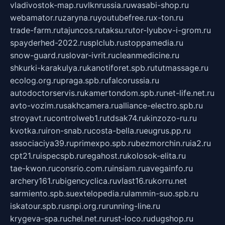
vladivostok-map.ru
vlknrussia.ru
wasabi-shop.ru
webamator.ru
zaryna.ru
youtubefree.ru
x-ton.ru
trade-farm.ru
tajuncos.ru
taksu.ru
tor-lyubov-i-grom.ru
spayderhed-2022.ru
splclub.ru
stoppamedia.ru
snow-guard.ru
slovar-ivrit.ru
cleanmedicine.ru
shkurki-karakulya.ru
kanotiforet.spb.ru
tutmassage.ru
ecolog.org.ru
praga.spb.ru
falcorussia.ru
autodoctorservis.ru
kamertondom.spb.ru
net-life.net.ru
avto-vozim.ru
sakhcamera.ru
alliance-electro.spb.ru
stroyavt.ru
controlweb1.ru
tdsak74.ru
kinzozo-ru.ru
kvotka.ru
iron-snab.ru
costa-bella.ru
eugrus.pp.ru
associaciya39.ru
primexpo.spb.ru
bezmorchin.ru
ia2.ru
cpt21.ru
ispecspb.ru
regahost.ru
kolosok-elita.ru
tae-kwon.ru
consrio.com.ru
insiam.ru
avegainfo.ru
archery161.ru
bigencyclica.ru
vlast16.ru
korru.net
sarmiento.spb.su
extelopedia.ru
lammin-suo.spb.ru
iskatour.spb.ru
snpi.org.ru
running-line.ru
krygeva-spa.ru
chel.net.ru
rust-loco.ru
dugshop.ru