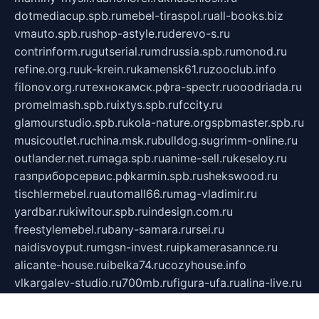
dotmediacup.spb.ru
mebel-tiraspol.ru
all-books.biz
vmauto.spb.ru
shop-astyle.ru
derevo-s.ru
contrinform.ru
gutserial.ru
mdrussia.spb.ru
monod.ru
refine.org.ru
uk-krein.ru
kamensk61.ru
zooclub.info
filonov.org.ru
технокамск.рф
ra-spectr.ru
ooodriada.ru
promelmash.spb.ru
ixtys.spb.ru
fccity.ru
glamourstudio.spb.ru
kola-nature.org
spbmaster.spb.ru
musicoutlet.ru
china.msk.ru
bulldog.su
grimm-online.ru
outlander.net.ru
maga.spb.ru
anime-sell.ru
keseloy.ru
газприборсервис.рф
karmin.spb.ru
shekswood.ru
tischlermebel.ru
automall66.ru
mag-vladimir.ru
yardbar.ru
kiwitour.spb.ru
indesign.com.ru
freestylemebel.ru
bany-samara.ru
rsei.ru
naidisvoyput.ru
mgsn-invest.ru
ipkamerasannce.ru
alicante-house.ru
ibelka74.ru
cozyhouse.info
vlkargalev-studio.ru
700mb.ru
figura-ufa.ru
alina-live.ru
belarusiannews.ru
womenknow.ru
dos-vniimk.ru
sega.net.ru
dv.net.ru
phenomenonsofhistory.com