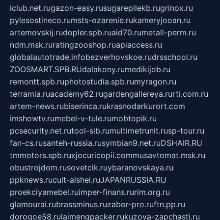
iclub.net.ru
gazon-easy.ru
sugarepilekb.ru
grinox.ru
pylesostineco.ru
msts-ozarenie.ru
kameryjooan.ru
artemovskij.ru
dopler.spb.ru
aid70.ru
metall-perm.ru
ndm.msk.ru
ratingzooshop.ru
apiaccess.ru
globalautotrade.info
bezverhovskoe.ru
drsschool.ru
ZOOSMART.SPB.RU
dalakony.ru
medikijob.ru
remontt.spb.ru
photostudia.spb.ru
myragon.ru
terramia.ru
academy62.ru
gardengallereya.ru
rti.com.ru
artem-news.ru
biserinca.ru
krasnodarkurort.com
imshowtv.ru
mebel-v-tule.ru
mobtopik.ru
pcsecurity.net.ru
tool-sib.ru
multimetrunit.ru
sp-tour.ru
fan-cs.ru
santeh-russia.ru
symbian9.net.ru
DSHAIR.RU
tmmotors.spb.ru
xjocuricopii.com
musavtomat.msk.ru
obustrojdom.ru
sovetcik.ru
ybaranovskaya.ru
ppknews.ru
cult-alshei.ru
JAPANRUSSIA.RU
proekciyamebel.ru
imper-finans.ru
rim.org.ru
glamourai.ru
brassminus.ru
zabor-pro.ru
ftn.pp.ru
dorogoe58.ru
laimengpacker.ru
kuzova-zapchasti.ru