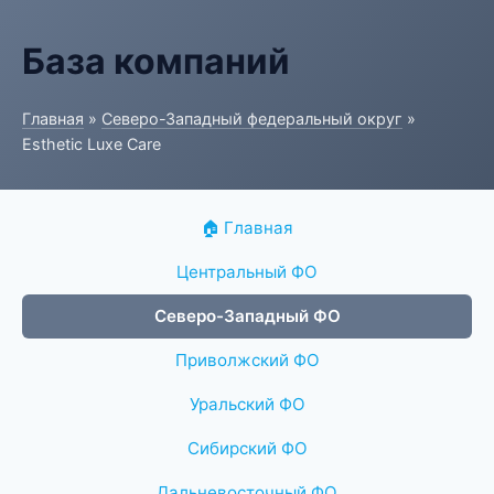
База компаний
Главная
»
Северо-Западный федеральный округ
»
Esthetic Luxe Care
🏠 Главная
Центральный ФО
Северо-Западный ФО
Приволжский ФО
Уральский ФО
Сибирский ФО
Дальневосточный ФО