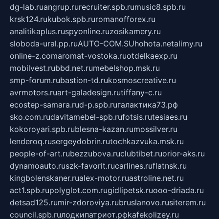
dg-lab.ru
angrup.ru
recruiter.spb.ru
music8.spb.ru
krsk124.ru
kubok.spb.ru
romanofforex.ru
analitikaplus.ru
spyonline.ru
zosikamery.ru
sloboda-ural.pp.ru
AUTO-COM.SU
hohota.net
alimy.ru
online-z.com
aromat-vostoka.ru
otdelkaexp.ru
mobilvest.ru
bbd.net.ru
mebelshop.msk.ru
smp-forum.ru
bastion-td.ru
kosmoscreative.ru
avrmotors.ru
art-galadesign.ru
tiffany-c.ru
ecostep-samara.ru
d-p.spb.ru
галактика73.рф
sko.com.ru
davitamebel-spb.ru
fotsis.ru
tesiaes.ru
kokoroyari.spb.ru
blesna-kazan.ru
mossilver.ru
lenderoq.ru
sergeydobrin.ru
tochkazvuka.msk.ru
people-of-art.ru
bezzubova.ru
clubtibet.ru
orior-aks.ru
dynamoauto.ru
szk-favorit.ru
carlines.ru
flatnsk.ru
kingbolenskaner.ru
alex-motor.ru
astroline.net.ru
act1.spb.ru
polyglot.com.ru
gidlipetsk.ru
ooo-driada.ru
detsad125.ru
mir-zdoroviya.ru
bruslanovo.ru
siterem.ru
council.spb.ru
лодкипатриот.рф
kafekolizey.ru