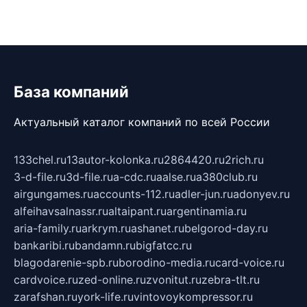
База компаний
Актуальный каталог компаний по всей России
133chel.ru
13autor-kolonka.ru
2864420.ru
2rich.ru
3-d-file.ru
3d-file.ru
a-cdc.ru
aalse.ru
a380club.ru
airgungames.ru
accounts-112.ru
adler-jun.ru
adonyev.ru
alfeihavsalnassr.ru
altaipant.ru
argentinamia.ru
aria-family.ru
arkrym.ru
ashanet.ru
belgorod-day.ru
bankaribi.ru
bandamn.ru
bigfatcc.ru
blagodarenie-spb.ru
borodino-media.ru
card-voice.ru
cardvoice.ru
zed-online.ru
zvonitut.ru
zebra-tlt.ru
zarafshan.ru
york-life.ru
vintovoykompressor.ru