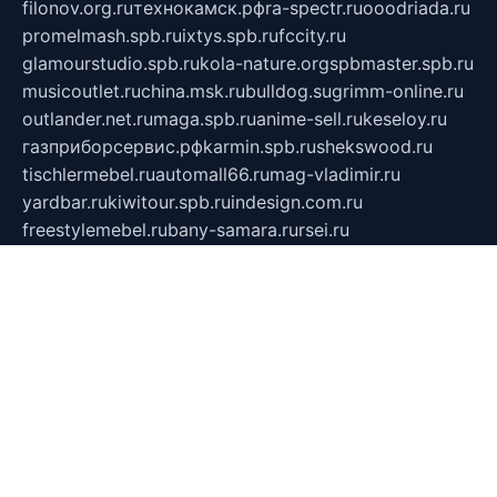
filonov.org.ru
технокамск.рф
ra-spectr.ru
ooodriada.ru
promelmash.spb.ru
ixtys.spb.ru
fccity.ru
glamourstudio.spb.ru
kola-nature.org
spbmaster.spb.ru
musicoutlet.ru
china.msk.ru
bulldog.su
grimm-online.ru
outlander.net.ru
maga.spb.ru
anime-sell.ru
keseloy.ru
газприборсервис.рф
karmin.spb.ru
shekswood.ru
tischlermebel.ru
automall66.ru
mag-vladimir.ru
yardbar.ru
kiwitour.spb.ru
indesign.com.ru
freestylemebel.ru
bany-samara.ru
rsei.ru
naidisvoyput.ru
mgsn-invest.ru
ipkamerasannce.ru
alicante-house.ru
ibelka74.ru
cozyhouse.info
vlkargalev-studio.ru
700mb.ru
figura-ufa.ru
alina-live.ru
belarusiannews.ru
womenknow.ru
dos-vniimk.ru
sega.net.ru
dv.net.ru
phenomenonsofhistory.com
telesputnik.net.ru
wall.pp.ru
pylesosroidmi.ru
gtc-clan.ru
cligs.ru
bibikazap.ru
popova.org.ru
netwhistler.spb.ru
bellvil.ru
bonzon.ru
iss-vladik.ru
defiparis.net.ru
las-gryzas.ru
amku.ru