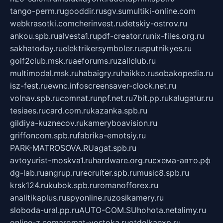
tango-perm.ru
gooddir.ru
sgv.su
multiki-online.com
webkrasotki.com
cherinvest.ru
detskiy-ostrov.ru
ankou.spb.ru
alvesta1.ru
pdf-creator.ru
nix-files.org.ru
sakhatoday.ru
elektrikersymboler.ru
sputnikyes.ru
golf2club.msk.ru
aeforums.ru
zallclub.ru
multimodal.msk.ru
habaigry.ru
haikko.ru
sobakopedia.ru
isz-fest.ru
ewnc.info
screensaver-clock.net.ru
volnav.spb.ru
comnat.ru
npf.net.ru
7bit.pp.ru
kalugatur.ru
tesiaes.ru
card.com.ru
kazanka.spb.ru
gildiya-kuznecov.ru
kameryboavision.ru
griffoncom.spb.ru
fabrika-emotsiy.ru
PARK-MATROSOVA.RU
agat.spb.ru
avtoyurist-moskva1.ru
hardware.org.ru
схема-авто.рф
dg-lab.ru
angrup.ru
recruiter.spb.ru
music8.spb.ru
krsk124.ru
kubok.spb.ru
romanofforex.ru
analitikaplus.ru
spyonline.ru
zosikamery.ru
sloboda-ural.pp.ru
AUTO-COM.SU
hohota.net
alimy.ru
online-z.com
aromat-vostoka.ru
otdelkaexp.ru