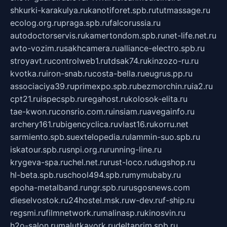
shkurki-karakulya.ru
kanotiforet.spb.ru
tutmassage.ru
ecolog.org.ru
praga.spb.ru
falcorussia.ru
autodoctorservis.ru
kamertondom.spb.ru
net-life.net.ru
avto-vozim.ru
sakhcamera.ru
alliance-electro.spb.ru
stroyavt.ru
controlweb1.ru
tdsak74.ru
kinzozo-ru.ru
kvotka.ru
iron-snab.ru
costa-bella.ru
eugrus.pp.ru
associaciya39.ru
primexpo.spb.ru
bezmorchin.ru
ia2.ru
cpt21.ru
ispecspb.ru
regahost.ru
kolosok-elita.ru
tae-kwon.ru
consrio.com.ru
insiam.ru
avegainfo.ru
archery161.ru
bigencyclica.ru
vlast16.ru
korru.net
sarmiento.spb.su
extelopedia.ru
lammin-suo.spb.ru
iskatour.spb.ru
snpi.org.ru
running-line.ru
krygeva-spa.ru
chel.net.ru
rust-loco.ru
dugshop.ru
hl-beta.spb.ru
school494.spb.ru
mymubaby.ru
epoha-metalband.ru
ngr.spb.ru
rusgosnews.com
dieselvostok.ru
24hostel.msk.ru
w-dev.ru
f-ship.ru
regsmi.ru
filmnetwork.ru
malinasp.ru
kinosvin.ru
h2o-salon.ru
malutkayork.ru
deltaprim.spb.ru