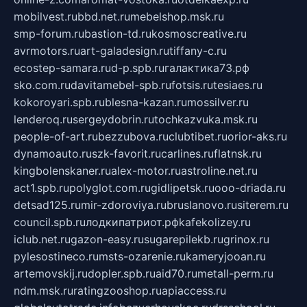
mobilvest.ru
bbd.net.ru
mebelshop.msk.ru
smp-forum.ru
bastion-td.ru
kosmoscreative.ru
avrmotors.ru
art-galadesign.ru
tiffany-c.ru
ecostep-samara.ru
d-p.spb.ru
галактика73.рф
sko.com.ru
davitamebel-spb.ru
fotsis.ru
tesiaes.ru
kokoroyari.spb.ru
blesna-kazan.ru
mossilver.ru
lenderoq.ru
sergeydobrin.ru
tochkazvuka.msk.ru
people-of-art.ru
bezzubova.ru
clubtibet.ru
orior-aks.ru
dynamoauto.ru
szk-favorit.ru
carlines.ru
flatnsk.ru
kingbolenskaner.ru
alex-motor.ru
astroline.net.ru
act1.spb.ru
polyglot.com.ru
gidlipetsk.ru
ooo-driada.ru
detsad125.ru
mir-zdoroviya.ru
bruslanovo.ru
siterem.ru
council.spb.ru
лодкипатриот.рф
kafekolizey.ru
iclub.net.ru
gazon-easy.ru
sugarepilekb.ru
grinox.ru
pylesostineco.ru
msts-ozarenie.ru
kameryjooan.ru
artemovskij.ru
dopler.spb.ru
aid70.ru
metall-perm.ru
ndm.msk.ru
ratingzooshop.ru
apiaccess.ru