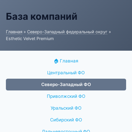
База компаний
Главная
»
Северо-Западный федеральный округ
»
Esthetic Velvet Premium
🏠 Главная
Центральный ФО
Северо-Западный ФО
Приволжский ФО
Уральский ФО
Сибирский ФО
Дальневосточный ФО