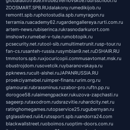
globalautotrade.info
bezverhovskoe.ru
drsschool.ru
ZOOSMART.SPB.RU
dalakony.ru
medikijob.ru
remontt.spb.ru
photostudia.spb.ru
myragon.ru
terramia.ru
academy62.ru
gardengallereya.ru
rti.com.ru
artem-news.ru
biserinca.ru
krasnodarkurort.com
imshowtv.ru
mebel-v-tule.ru
mobtopik.ru
pcsecurity.net.ru
tool-sib.ru
multimetrunit.ru
sp-tour.ru
fan-cs.ru
santeh-russia.ru
symbian9.net.ru
DSHAIR.RU
tmmotors.spb.ru
xjocuricopii.com
musavtomat.msk.ru
obustrojdom.ru
sovetcik.ru
ybaranovskaya.ru
ppknews.ru
cult-alshei.ru
JAPANRUSSIA.RU
proekciyamebel.ru
imper-finans.ru
rim.org.ru
glamourai.ru
brassminus.ru
zabor-pro.ru
ftn.pp.ru
dorogoe58.ru
laimengpacker.ru
kuzova-zapchasti.ru
sageerp.ru
taxodrom.ru
dsrazvitie.ru
hardcity.net.ru
ratinghomegames.ru
topservice25.ru
gubernyan.ru
gtglasslined.ru
ii4.ru
tssport.spb.ru
andorra24.com
blackwallstreet.ru
oboimos.ru
optim-doors.com.ru