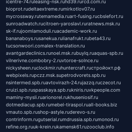
icentre-74.ru
leasing-nsk.ru
hd39.ru
rcd.com.ru
bioprot.ru
deltaextreme.ru
mirkotlov07.ru
mycrossway.ru
temamedia.ru
art-fusing.ru
cbslefort.ru
sunroadwatch.ru
citroen-yaroslavl.ru
ratnews.msk.ru
sk-if.ru
joomlamoduli.ru
academic-work.ru
bananaboys.ru
sanekua.ru
lianafrukt.ru
beta43.ru
tucsonwoori.com
alex-translation.ru
avantgardeclinics.ru
noel.msk.ru
buylq.ru
aquas-spb.ru
vilnerivne.com
bobry-2.ru
vtoroe-solnce.ru
nickysheen.ru
clockmir.ru
huntercraft.ru
стройокт.рф
webpixels.ru
pczz.msk.su
petrodvorets.spb.ru
nsintermed.spb.ru
avtovirazh-24.ru
jazzq.ru
czecot.ru
cruizi.spb.ru
spasskaya.spb.ru
kniris.ru
vkpeople.com
maminy-mysli.ru
arionorel.ru
khuseniosif.ru
dotmediacup.spb.ru
mebel-tiraspol.ru
all-books.biz
vmauto.spb.ru
shop-astyle.ru
derevo-s.ru
contrinform.ru
gutserial.ru
mdrussia.spb.ru
monod.ru
refine.org.ru
uk-krein.ru
kamensk61.ru
zooclub.info