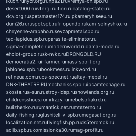
ikuch.ru
nycr.org.ru
npa21.ru
vremya-ch.spb.ru
desert000.ru
ivtorgi.ru
ifiori.ru
catalog-statei.ru
dcv.org.ru
spetsmaster174.ru
ipkameryhiseeu.ru
dum26.ru
ruspol.spb.ru
fr-opendp.ru
kam-solnyshko.ru
cheyenne-arapaho.ru
sevzapmetal.spb.ru
ted-lapidus.spb.ru
parasite-eliminator.ru
sigma-complete.ru
modernworld.ru
dama-moda.ru
eholot-group.ru
sk-nvkz.ru
DRONGOLD.RU
democratia2.ru
i-farmer.ru
mass-sport.org
jablonex.spb.ru
bookmess.ru
linkword.ru
refineua.com.ru
cs-spec.net.ru
altay-mebel.ru
DNK-THEATRE.RU
mechaniks.spb.ru
ipcamtechage.ru
skosta.ru
a-sun.ru
stroy-ldsp.ru
snowlands.org.ru
childrensshoes.ru
mrlizzy.ru
mebelsofiakrd.ru
bulizhenko.ru
rumantick.net.ru
mtszerno.ru
daily-fishing.ru
glushiteli-v-spb.ru
megasat.org.ru
localization.net.ru
flyingfish.pp.ru
ds5teremok.ru
aclib.spb.ru
komissionka30.ru
mag-profit.ru