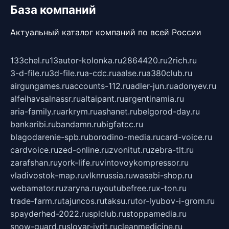
База компаний
Актуальный каталог компаний по всей России
133chel.ru
13autor-kolonka.ru
2864420.ru
2rich.ru
3-d-file.ru
3d-file.ru
a-cdc.ru
aalse.ru
a380club.ru
airgungames.ru
accounts-112.ru
adler-jun.ru
adonyev.ru
alfeihavsalnassr.ru
altaipant.ru
argentinamia.ru
aria-family.ru
arkrym.ru
ashanet.ru
belgorod-day.ru
bankaribi.ru
bandamn.ru
bigfatcc.ru
blagodarenie-spb.ru
borodino-media.ru
card-voice.ru
cardvoice.ru
zed-online.ru
zvonitut.ru
zebra-tlt.ru
zarafshan.ru
york-life.ru
vintovoykompressor.ru
vladivostok-map.ru
vlknrussia.ru
wasabi-shop.ru
webamator.ru
zaryna.ru
youtubefree.ru
x-ton.ru
trade-farm.ru
tajuncos.ru
taksu.ru
tor-lyubov-i-grom.ru
spayderhed-2022.ru
splclub.ru
stoppamedia.ru
snow-guard.ru
slovar-ivrit.ru
cleanmedicine.ru