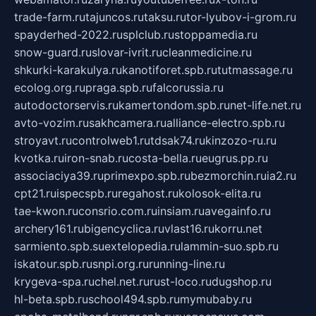
trade-farm.ru
tajuncos.ru
taksu.ru
tor-lyubov-i-grom.ru
spayderhed-2022.ru
splclub.ru
stoppamedia.ru
snow-guard.ru
slovar-ivrit.ru
cleanmedicine.ru
shkurki-karakulya.ru
kanotiforet.spb.ru
tutmassage.ru
ecolog.org.ru
praga.spb.ru
falcorussia.ru
autodoctorservis.ru
kamertondom.spb.ru
net-life.net.ru
avto-vozim.ru
sakhcamera.ru
alliance-electro.spb.ru
stroyavt.ru
controlweb1.ru
tdsak74.ru
kinzozo-ru.ru
kvotka.ru
iron-snab.ru
costa-bella.ru
eugrus.pp.ru
associaciya39.ru
primexpo.spb.ru
bezmorchin.ru
ia2.ru
cpt21.ru
ispecspb.ru
regahost.ru
kolosok-elita.ru
tae-kwon.ru
consrio.com.ru
insiam.ru
avegainfo.ru
archery161.ru
bigencyclica.ru
vlast16.ru
korru.net
sarmiento.spb.su
extelopedia.ru
lammin-suo.spb.ru
iskatour.spb.ru
snpi.org.ru
running-line.ru
krygeva-spa.ru
chel.net.ru
rust-loco.ru
dugshop.ru
hl-beta.spb.ru
school494.spb.ru
mymubaby.ru