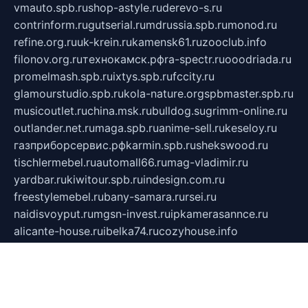
vmauto.spb.ru
shop-astyle.ru
derevo-s.ru
contrinform.ru
gutserial.ru
mdrussia.spb.ru
monod.ru
refine.org.ru
uk-krein.ru
kamensk61.ru
zooclub.info
filonov.org.ru
технокамск.рф
ra-spectr.ru
ooodriada.ru
promelmash.spb.ru
ixtys.spb.ru
fccity.ru
glamourstudio.spb.ru
kola-nature.org
spbmaster.spb.ru
musicoutlet.ru
china.msk.ru
bulldog.su
grimm-online.ru
outlander.net.ru
maga.spb.ru
anime-sell.ru
keseloy.ru
газприборсервис.рф
karmin.spb.ru
shekswood.ru
tischlermebel.ru
automall66.ru
mag-vladimir.ru
yardbar.ru
kiwitour.spb.ru
indesign.com.ru
freestylemebel.ru
bany-samara.ru
rsei.ru
naidisvoyput.ru
mgsn-invest.ru
ipkamerasannce.ru
alicante-house.ru
ibelka74.ru
cozyhouse.info
vlkargalev-studio.ru
700mb.ru
figura-ufa.ru
alina-live.ru
belarusiannews.ru
womenknow.ru
dos-vniimk.ru
sega.net.ru
dv.net.ru
phenomenonsofhistory.com
telesputnik.net.ru
wall.pp.ru
pylesosroidmi.ru