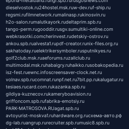
epoha-metalband.ru
ngr.spb.ru
rusgosnews.com
dieselvostok.ru
24hostel.msk.ru
w-dev.ru
f-ship.ru
regsmi.ru
filmnetwork.ru
malinasp.ru
kinosvin.ru
h2o-salon.ru
malutkayork.ru
deltaprim.spb.ru
tango-perm.ru
gooddir.ru
sgv.su
multiki-online.com
webkrasotki.com
cherinvest.ru
detskiy-ostrov.ru
ankou.spb.ru
alvesta1.ru
pdf-creator.ru
nix-files.org.ru
sakhatoday.ru
elektrikersymboler.ru
sputnikyes.ru
golf2club.msk.ru
aeforums.ru
zallclub.ru
multimodal.msk.ru
habaigry.ru
haikko.ru
sobakopedia.ru
isz-fest.ru
ewnc.info
screensaver-clock.net.ru
volnav.spb.ru
comnat.ru
npf.net.ru
7bit.pp.ru
kalugatur.ru
tesiaes.ru
card.com.ru
kazanka.spb.ru
gildiya-kuznecov.ru
kameryboavision.ru
griffoncom.spb.ru
fabrika-emotsiy.ru
PARK-MATROSOVA.RU
agat.spb.ru
avtoyurist-moskva1.ru
hardware.org.ru
схема-авто.рф
dg-lab.ru
angrup.ru
recruiter.spb.ru
music8.spb.ru