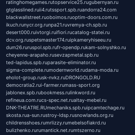
ratinghomegames.ru
topservice25.ru
gubernyan.ru
gtglasslined.ru
ii4.ru
tssport.spb.ru
andorra24.com
blackwallstreet.ru
oboimos.ru
optim-doors.com.ru
ikuch.ru
nycr.org.ru
npa21.ru
vremya-ch.spb.ru
desert000.ru
ivtorgi.ru
ifiori.ru
catalog-statei.ru
dcv.org.ru
spetsmaster174.ru
ipkameryhiseeu.ru
dum26.ru
ruspol.spb.ru
fr-opendp.ru
kam-solnyshko.ru
cheyenne-arapaho.ru
sevzapmetal.spb.ru
ted-lapidus.spb.ru
parasite-eliminator.ru
sigma-complete.ru
modernworld.ru
dama-moda.ru
eholot-group.ru
sk-nvkz.ru
DRONGOLD.RU
democratia2.ru
i-farmer.ru
mass-sport.org
jablonex.spb.ru
bookmess.ru
linkword.ru
refineua.com.ru
cs-spec.net.ru
altay-mebel.ru
DNK-THEATRE.RU
mechaniks.spb.ru
ipcamtechage.ru
skosta.ru
a-sun.ru
stroy-ldsp.ru
snowlands.org.ru
childrensshoes.ru
mrlizzy.ru
mebelsofiakrd.ru
bulizhenko.ru
rumantick.net.ru
mtszerno.ru