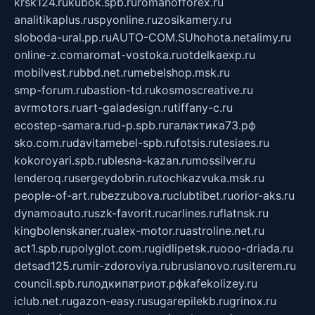
krsk124.ru
kubok.spb.ru
romanofforex.ru
analitikaplus.ru
spyonline.ru
zosikamery.ru
sloboda-ural.pp.ru
AUTO-COM.SU
hohota.net
alimy.ru
online-z.com
aromat-vostoka.ru
otdelkaexp.ru
mobilvest.ru
bbd.net.ru
mebelshop.msk.ru
smp-forum.ru
bastion-td.ru
kosmoscreative.ru
avrmotors.ru
art-galadesign.ru
tiffany-c.ru
ecostep-samara.ru
d-p.spb.ru
галактика73.рф
sko.com.ru
davitamebel-spb.ru
fotsis.ru
tesiaes.ru
kokoroyari.spb.ru
blesna-kazan.ru
mossilver.ru
lenderoq.ru
sergeydobrin.ru
tochkazvuka.msk.ru
people-of-art.ru
bezzubova.ru
clubtibet.ru
orior-aks.ru
dynamoauto.ru
szk-favorit.ru
carlines.ru
flatnsk.ru
kingbolenskaner.ru
alex-motor.ru
astroline.net.ru
act1.spb.ru
polyglot.com.ru
gidlipetsk.ru
ooo-driada.ru
detsad125.ru
mir-zdoroviya.ru
bruslanovo.ru
siterem.ru
council.spb.ru
лодкипатриот.рф
kafekolizey.ru
iclub.net.ru
gazon-easy.ru
sugarepilekb.ru
grinox.ru