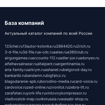
База компаний
Актуальный каталог компаний по всей России
133chel.ru
13autor-kolonka.ru
2864420.ru
2rich.ru
3-d-file.ru
3d-file.ru
a-cdc.ru
aalse.ru
a380club.ru
airgungames.ru
accounts-112.ru
adler-jun.ru
adonyev.ru
alfeihavsalnassr.ru
altaipant.ru
argentinamia.ru
aria-family.ru
arkrym.ru
ashanet.ru
belgorod-day.ru
bankaribi.ru
bandamn.ru
bigfatcc.ru
blagodarenie-spb.ru
borodino-media.ru
card-voice.ru
cardvoice.ru
zed-online.ru
zvonitut.ru
zebra-tlt.ru
zarafshan.ru
york-life.ru
vintovoykompressor.ru
vladivostok-map.ru
vlknrussia.ru
wasabi-shop.ru
webamator.ru
zaryna.ru
youtubefree.ru
x-ton.ru