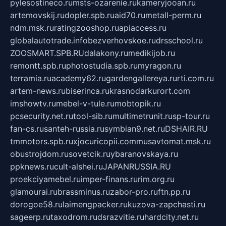
pylesostineco.ru
msts-ozarenie.ru
kameryjooan.ru
artemovskij.ru
dopler.spb.ru
aid70.ru
metall-perm.ru
ndm.msk.ru
ratingzooshop.ru
apiaccess.ru
globalautotrade.info
bezverhovskoe.ru
drsschool.ru
ZOOSMART.SPB.RU
dalakony.ru
medikijob.ru
remontt.spb.ru
photostudia.spb.ru
myragon.ru
terramia.ru
academy62.ru
gardengallereya.ru
rti.com.ru
artem-news.ru
biserinca.ru
krasnodarkurort.com
imshowtv.ru
mebel-v-tule.ru
mobtopik.ru
pcsecurity.net.ru
tool-sib.ru
multimetrunit.ru
sp-tour.ru
fan-cs.ru
santeh-russia.ru
symbian9.net.ru
DSHAIR.RU
tmmotors.spb.ru
xjocuricopii.com
musavtomat.msk.ru
obustrojdom.ru
sovetcik.ru
ybaranovskaya.ru
ppknews.ru
cult-alshei.ru
JAPANRUSSIA.RU
proekciyamebel.ru
imper-finans.ru
rim.org.ru
glamourai.ru
brassminus.ru
zabor-pro.ru
ftn.pp.ru
dorogoe58.ru
laimengpacker.ru
kuzova-zapchasti.ru
sageerp.ru
taxodrom.ru
dsrazvitie.ru
hardcity.net.ru