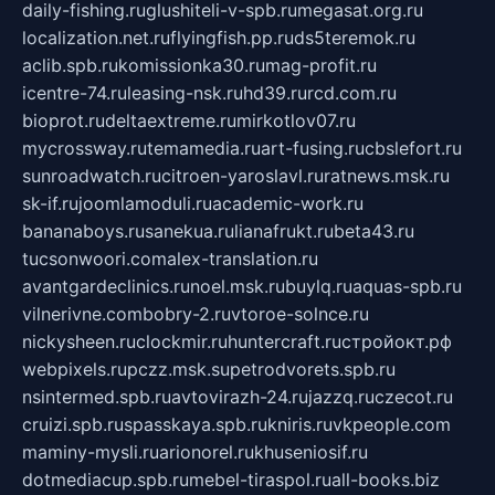
daily-fishing.ru
glushiteli-v-spb.ru
megasat.org.ru
localization.net.ru
flyingfish.pp.ru
ds5teremok.ru
aclib.spb.ru
komissionka30.ru
mag-profit.ru
icentre-74.ru
leasing-nsk.ru
hd39.ru
rcd.com.ru
bioprot.ru
deltaextreme.ru
mirkotlov07.ru
mycrossway.ru
temamedia.ru
art-fusing.ru
cbslefort.ru
sunroadwatch.ru
citroen-yaroslavl.ru
ratnews.msk.ru
sk-if.ru
joomlamoduli.ru
academic-work.ru
bananaboys.ru
sanekua.ru
lianafrukt.ru
beta43.ru
tucsonwoori.com
alex-translation.ru
avantgardeclinics.ru
noel.msk.ru
buylq.ru
aquas-spb.ru
vilnerivne.com
bobry-2.ru
vtoroe-solnce.ru
nickysheen.ru
clockmir.ru
huntercraft.ru
стройокт.рф
webpixels.ru
pczz.msk.su
petrodvorets.spb.ru
nsintermed.spb.ru
avtovirazh-24.ru
jazzq.ru
czecot.ru
cruizi.spb.ru
spasskaya.spb.ru
kniris.ru
vkpeople.com
maminy-mysli.ru
arionorel.ru
khuseniosif.ru
dotmediacup.spb.ru
mebel-tiraspol.ru
all-books.biz