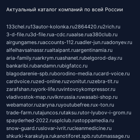
Актуальный каталог компаний по всей России
133chel.ru
13autor-kolonka.ru
2864420.ru
2rich.ru
3-d-file.ru
3d-file.ru
a-cdc.ru
aalse.ru
a380club.ru
airgungames.ru
accounts-112.ru
adler-jun.ru
adonyev.ru
alfeihavsalnassr.ru
altaipant.ru
argentinamia.ru
aria-family.ru
arkrym.ru
ashanet.ru
belgorod-day.ru
bankaribi.ru
bandamn.ru
bigfatcc.ru
blagodarenie-spb.ru
borodino-media.ru
card-voice.ru
cardvoice.ru
zed-online.ru
zvonitut.ru
zebra-tlt.ru
zarafshan.ru
york-life.ru
vintovoykompressor.ru
vladivostok-map.ru
vlknrussia.ru
wasabi-shop.ru
webamator.ru
zaryna.ru
youtubefree.ru
x-ton.ru
trade-farm.ru
tajuncos.ru
taksu.ru
tor-lyubov-i-grom.ru
spayderhed-2022.ru
splclub.ru
stoppamedia.ru
snow-guard.ru
slovar-ivrit.ru
cleanmedicine.ru
shkurki-karakulya.ru
kanotiforet.spb.ru
tutmassage.ru