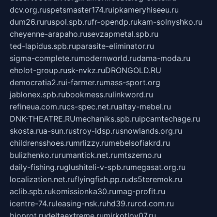
dcv.org.ru
spetsmaster174.ru
ipkameryhiseeu.ru
dum26.ru
ruspol.spb.ru
fr-opendp.ru
kam-solnyshko.ru
cheyenne-arapaho.ru
sevzapmetal.spb.ru
ted-lapidus.spb.ru
parasite-eliminator.ru
sigma-complete.ru
modernworld.ru
dama-moda.ru
eholot-group.ru
sk-nvkz.ru
DRONGOLD.RU
democratia2.ru
i-farmer.ru
mass-sport.org
jablonex.spb.ru
bookmess.ru
linkword.ru
refineua.com.ru
cs-spec.net.ru
altay-mebel.ru
DNK-THEATRE.RU
mechaniks.spb.ru
ipcamtechage.ru
skosta.ru
a-sun.ru
stroy-ldsp.ru
snowlands.org.ru
childrensshoes.ru
mrlizzy.ru
mebelsofiakrd.ru
bulizhenko.ru
rumantick.net.ru
mtszerno.ru
daily-fishing.ru
glushiteli-v-spb.ru
megasat.org.ru
localization.net.ru
flyingfish.pp.ru
ds5teremok.ru
aclib.spb.ru
komissionka30.ru
mag-profit.ru
icentre-74.ru
leasing-nsk.ru
hd39.ru
rcd.com.ru
bioprot.ru
deltaextreme.ru
mirkotlov07.ru