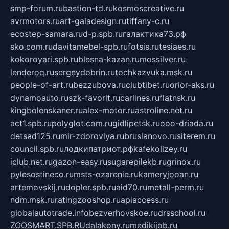
smp-forum.ru
bastion-td.ru
kosmoscreative.ru
avrmotors.ru
art-galadesign.ru
tiffany-c.ru
ecostep-samara.ru
d-p.spb.ru
галактика73.рф
sko.com.ru
davitamebel-spb.ru
fotsis.ru
tesiaes.ru
kokoroyari.spb.ru
blesna-kazan.ru
mossilver.ru
lenderoq.ru
sergeydobrin.ru
tochkazvuka.msk.ru
people-of-art.ru
bezzubova.ru
clubtibet.ru
orior-aks.ru
dynamoauto.ru
szk-favorit.ru
carlines.ru
flatnsk.ru
kingbolenskaner.ru
alex-motor.ru
astroline.net.ru
act1.spb.ru
polyglot.com.ru
gidlipetsk.ru
ooo-driada.ru
detsad125.ru
mir-zdoroviya.ru
bruslanovo.ru
siterem.ru
council.spb.ru
лодкипатриот.рф
kafekolizey.ru
iclub.net.ru
gazon-easy.ru
sugarepilekb.ru
grinox.ru
pylesostineco.ru
msts-ozarenie.ru
kameryjooan.ru
artemovskij.ru
dopler.spb.ru
aid70.ru
metall-perm.ru
ndm.msk.ru
ratingzooshop.ru
apiaccess.ru
globalautotrade.info
bezverhovskoe.ru
drsschool.ru
ZOOSMART.SPB.RU
dalakony.ru
medikijob.ru