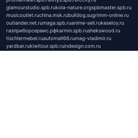
glamourstudio.spb.ru
kola-nature.org
spbmaster.spb.ru
musicoutlet.ru
china.msk.ru
bulldog.su
grimm-online.ru
outlander.net.ru
maga.spb.ru
anime-sell.ru
keseloy.ru
газприборсервис.рф
karmin.spb.ru
shekswood.ru
tischlermebel.ru
automall66.ru
mag-vladimir.ru
yardbar.ru
kiwitour.spb.ru
indesign.com.ru
freestylemebel.ru
bany-samara.ru
rsei.ru
naidisvoyput.ru
mgsn-invest.ru
ipkamerasannce.ru
alicante-house.ru
ibelka74.ru
cozyhouse.info
vlkargalev-studio.ru
700mb.ru
figura-ufa.ru
alina-live.ru
belarusiannews.ru
womenknow.ru
dos-vniimk.ru
sega.net.ru
dv.net.ru
phenomenonsofhistory.com
telesputnik.net.ru
wall.pp.ru
pylesosroidmi.ru
gtc-clan.ru
cligs.ru
bibikazap.ru
popova.org.ru
netwhistler.spb.ru
bellvil.ru
bonzon.ru
iss-vladik.ru
defiparis.net.ru
las-gryzas.ru
amku.ru
electednews.spb.ru
feather.org.ru
spar72.ru
tankiigri.ru