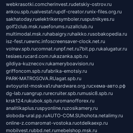
webkrasotki.com
cherinvest.ru
detskiy-ostrov.ru
ankou.spb.ru
alvesta1.ru
pdf-creator.ru
nix-files.org.ru
sakhatoday.ru
elektrikersymboler.ru
sputnikyes.ru
golf2club.msk.ru
aeforums.ru
zallclub.ru
multimodal.msk.ru
habaigry.ru
haikko.ru
sobakopedia.ru
isz-fest.ru
ewnc.info
screensaver-clock.net.ru
volnav.spb.ru
comnat.ru
npf.net.ru
7bit.pp.ru
kalugatur.ru
tesiaes.ru
card.com.ru
kazanka.spb.ru
gildiya-kuznecov.ru
kameryboavision.ru
griffoncom.spb.ru
fabrika-emotsiy.ru
PARK-MATROSOVA.RU
agat.spb.ru
avtoyurist-moskva1.ru
hardware.org.ru
схема-авто.рф
dg-lab.ru
angrup.ru
recruiter.spb.ru
music8.spb.ru
krsk124.ru
kubok.spb.ru
romanofforex.ru
analitikaplus.ru
spyonline.ru
zosikamery.ru
sloboda-ural.pp.ru
AUTO-COM.SU
hohota.net
alimy.ru
online-z.com
aromat-vostoka.ru
otdelkaexp.ru
mobilvest.ru
bbd.net.ru
mebelshop.msk.ru