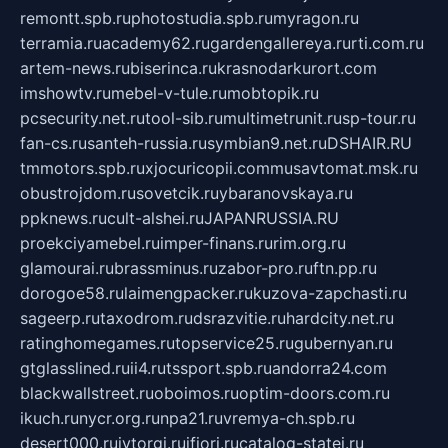
remontt.spb.ru
photostudia.spb.ru
myragon.ru
terramia.ru
academy62.ru
gardengallereya.ru
rti.com.ru
artem-news.ru
biserinca.ru
krasnodarkurort.com
imshowtv.ru
mebel-v-tule.ru
mobtopik.ru
pcsecurity.net.ru
tool-sib.ru
multimetrunit.ru
sp-tour.ru
fan-cs.ru
santeh-russia.ru
symbian9.net.ru
DSHAIR.RU
tmmotors.spb.ru
xjocuricopii.com
musavtomat.msk.ru
obustrojdom.ru
sovetcik.ru
ybaranovskaya.ru
ppknews.ru
cult-alshei.ru
JAPANRUSSIA.RU
proekciyamebel.ru
imper-finans.ru
rim.org.ru
glamourai.ru
brassminus.ru
zabor-pro.ru
ftn.pp.ru
dorogoe58.ru
laimengpacker.ru
kuzova-zapchasti.ru
sageerp.ru
taxodrom.ru
dsrazvitie.ru
hardcity.net.ru
ratinghomegames.ru
topservice25.ru
gubernyan.ru
gtglasslined.ru
ii4.ru
tssport.spb.ru
andorra24.com
blackwallstreet.ru
oboimos.ru
optim-doors.com.ru
ikuch.ru
nycr.org.ru
npa21.ru
vremya-ch.spb.ru
desert000.ru
ivtorgi.ru
ifiori.ru
catalog-statei.ru