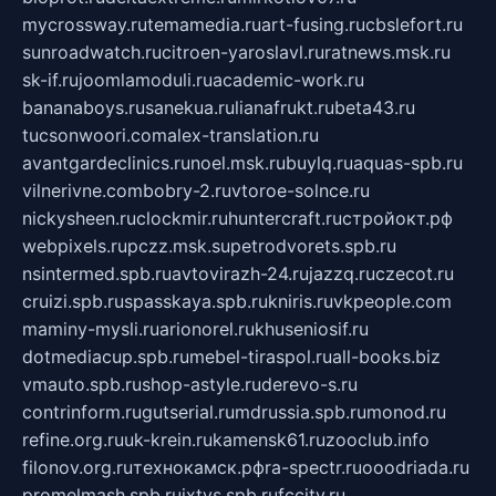
mycrossway.ru
temamedia.ru
art-fusing.ru
cbslefort.ru
sunroadwatch.ru
citroen-yaroslavl.ru
ratnews.msk.ru
sk-if.ru
joomlamoduli.ru
academic-work.ru
bananaboys.ru
sanekua.ru
lianafrukt.ru
beta43.ru
tucsonwoori.com
alex-translation.ru
avantgardeclinics.ru
noel.msk.ru
buylq.ru
aquas-spb.ru
vilnerivne.com
bobry-2.ru
vtoroe-solnce.ru
nickysheen.ru
clockmir.ru
huntercraft.ru
стройокт.рф
webpixels.ru
pczz.msk.su
petrodvorets.spb.ru
nsintermed.spb.ru
avtovirazh-24.ru
jazzq.ru
czecot.ru
cruizi.spb.ru
spasskaya.spb.ru
kniris.ru
vkpeople.com
maminy-mysli.ru
arionorel.ru
khuseniosif.ru
dotmediacup.spb.ru
mebel-tiraspol.ru
all-books.biz
vmauto.spb.ru
shop-astyle.ru
derevo-s.ru
contrinform.ru
gutserial.ru
mdrussia.spb.ru
monod.ru
refine.org.ru
uk-krein.ru
kamensk61.ru
zooclub.info
filonov.org.ru
технокамск.рф
ra-spectr.ru
ooodriada.ru
promelmash.spb.ru
ixtys.spb.ru
fccity.ru