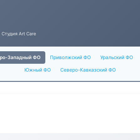
 Студия Art Care
ро-Западный ФО
Приволжский ФО
Уральский ФО
Южный ФО
Северо-Кавказский ФО