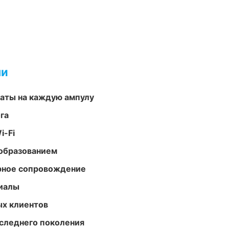
ми
аты на каждую ампулу
га
i-Fi
образованием
урное сопровождение
риалы
ых клиентов
следнего поколения