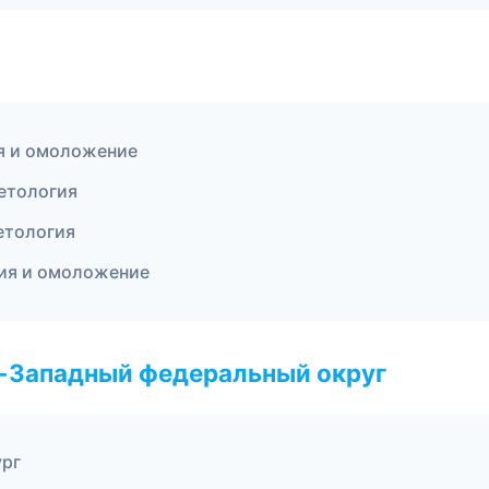
я и омоложение
етология
етология
ция и омоложение
о-Западный федеральный округ
ург