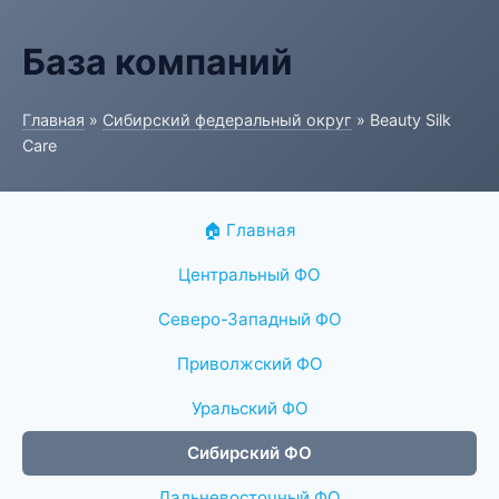
База компаний
Главная
»
Сибирский федеральный округ
» Beauty Silk
Care
🏠 Главная
Центральный ФО
Северо-Западный ФО
Приволжский ФО
Уральский ФО
Сибирский ФО
Дальневосточный ФО