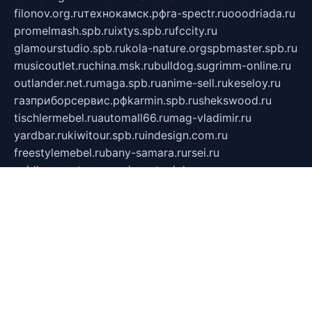
filonov.org.ru
технокамск.рф
ra-spectr.ru
ooodriada.ru
promelmash.spb.ru
ixtys.spb.ru
fccity.ru
glamourstudio.spb.ru
kola-nature.org
spbmaster.spb.ru
musicoutlet.ru
china.msk.ru
bulldog.su
grimm-online.ru
outlander.net.ru
maga.spb.ru
anime-sell.ru
keseloy.ru
газприборсервис.рф
karmin.spb.ru
shekswood.ru
tischlermebel.ru
automall66.ru
mag-vladimir.ru
yardbar.ru
kiwitour.spb.ru
indesign.com.ru
freestylemebel.ru
bany-samara.ru
rsei.ru
naidisvoyput.ru
mgsn-invest.ru
ipkamerasannce.ru
alicante-house.ru
ibelka74.ru
cozyhouse.info
vlkargalev-studio.ru
700mb.ru
figura-ufa.ru
alina-live.ru
belarusiannews.ru
womenknow.ru
dos-vniimk.ru
sega.net.ru
dv.net.ru
phenomenonsofhistory.com
telesputnik.net.ru
wall.pp.ru
pylesosroidmi.ru
gtc-clan.ru
cligs.ru
bibikazap.ru
popova.org.ru
netwhistler.spb.ru
bellvil.ru
bonzon.ru
iss-vladik.ru
defiparis.net.ru
las-gryzas.ru
amku.ru