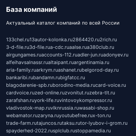
База компаний
Актуальный каталог компаний по всей России
133chel.ru
13autor-kolonka.ru
2864420.ru
2rich.ru
3-d-file.ru
3d-file.ru
a-cdc.ru
aalse.ru
a380club.ru
airgungames.ru
accounts-112.ru
adler-jun.ru
adonyev.ru
alfeihavsalnassr.ru
altaipant.ru
argentinamia.ru
aria-family.ru
arkrym.ru
ashanet.ru
belgorod-day.ru
bankaribi.ru
bandamn.ru
bigfatcc.ru
blagodarenie-spb.ru
borodino-media.ru
card-voice.ru
cardvoice.ru
zed-online.ru
zvonitut.ru
zebra-tlt.ru
zarafshan.ru
york-life.ru
vintovoykompressor.ru
vladivostok-map.ru
vlknrussia.ru
wasabi-shop.ru
webamator.ru
zaryna.ru
youtubefree.ru
x-ton.ru
trade-farm.ru
tajuncos.ru
taksu.ru
tor-lyubov-i-grom.ru
spayderhed-2022.ru
splclub.ru
stoppamedia.ru