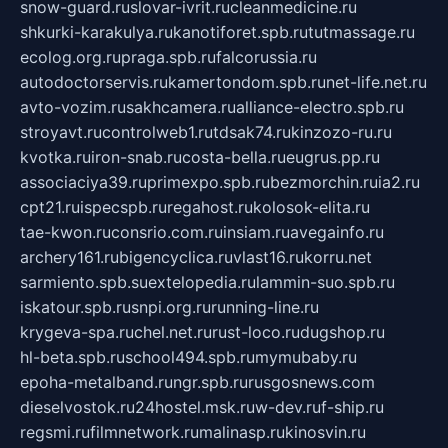
snow-guard.ru
slovar-ivrit.ru
cleanmedicine.ru
shkurki-karakulya.ru
kanotiforet.spb.ru
tutmassage.ru
ecolog.org.ru
praga.spb.ru
falcorussia.ru
autodoctorservis.ru
kamertondom.spb.ru
net-life.net.ru
avto-vozim.ru
sakhcamera.ru
alliance-electro.spb.ru
stroyavt.ru
controlweb1.ru
tdsak74.ru
kinzozo-ru.ru
kvotka.ru
iron-snab.ru
costa-bella.ru
eugrus.pp.ru
associaciya39.ru
primexpo.spb.ru
bezmorchin.ru
ia2.ru
cpt21.ru
ispecspb.ru
regahost.ru
kolosok-elita.ru
tae-kwon.ru
consrio.com.ru
insiam.ru
avegainfo.ru
archery161.ru
bigencyclica.ru
vlast16.ru
korru.net
sarmiento.spb.su
extelopedia.ru
lammin-suo.spb.ru
iskatour.spb.ru
snpi.org.ru
running-line.ru
krygeva-spa.ru
chel.net.ru
rust-loco.ru
dugshop.ru
hl-beta.spb.ru
school494.spb.ru
mymubaby.ru
epoha-metalband.ru
ngr.spb.ru
rusgosnews.com
dieselvostok.ru
24hostel.msk.ru
w-dev.ru
f-ship.ru
regsmi.ru
filmnetwork.ru
malinasp.ru
kinosvin.ru