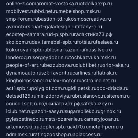
online-z.com
aromat-vostoka.ru
otdelkaexp.ru
mobilvest.ru
bbd.net.ru
mebelshop.msk.ru
smp-forum.ru
bastion-td.ru
kosmoscreative.ru
avrmotors.ru
art-galadesign.ru
tiffany-c.ru
ecostep-samara.ru
d-p.spb.ru
галактика73.рф
sko.com.ru
davitamebel-spb.ru
fotsis.ru
tesiaes.ru
kokoroyari.spb.ru
blesna-kazan.ru
mossilver.ru
lenderoq.ru
sergeydobrin.ru
tochkazvuka.msk.ru
people-of-art.ru
bezzubova.ru
clubtibet.ru
orior-aks.ru
dynamoauto.ru
szk-favorit.ru
carlines.ru
flatnsk.ru
kingbolenskaner.ru
alex-motor.ru
astroline.net.ru
act1.spb.ru
polyglot.com.ru
gidlipetsk.ru
ooo-driada.ru
detsad125.ru
mir-zdoroviya.ru
bruslanovo.ru
siterem.ru
council.spb.ru
лодкипатриот.рф
kafekolizey.ru
iclub.net.ru
gazon-easy.ru
sugarepilekb.ru
grinox.ru
pylesostineco.ru
msts-ozarenie.ru
kameryjooan.ru
artemovskij.ru
dopler.spb.ru
aid70.ru
metall-perm.ru
ndm.msk.ru
ratingzooshop.ru
apiaccess.ru