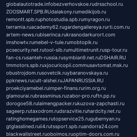
globalautotrade.info
bezverhovskoe.ru
drsschool.ru
ZOOSMART.SPB.RU
dalakony.ru
medikijob.ru
remontt.spb.ru
photostudia.spb.ru
myragon.ru
terramia.ru
academy62.ru
gardengallereya.ru
rti.com.ru
artem-news.ru
biserinca.ru
krasnodarkurort.com
imshowtv.ru
mebel-v-tule.ru
mobtopik.ru
pcsecurity.net.ru
tool-sib.ru
multimetrunit.ru
sp-tour.ru
fan-cs.ru
santeh-russia.ru
symbian9.net.ru
DSHAIR.RU
tmmotors.spb.ru
xjocuricopii.com
musavtomat.msk.ru
obustrojdom.ru
sovetcik.ru
ybaranovskaya.ru
ppknews.ru
cult-alshei.ru
JAPANRUSSIA.RU
proekciyamebel.ru
imper-finans.ru
rim.org.ru
glamourai.ru
brassminus.ru
zabor-pro.ru
ftn.pp.ru
dorogoe58.ru
laimengpacker.ru
kuzova-zapchasti.ru
sageerp.ru
taxodrom.ru
dsrazvitie.ru
hardcity.net.ru
ratinghomegames.ru
topservice25.ru
gubernyan.ru
gtglasslined.ru
ii4.ru
tssport.spb.ru
andorra24.com
blackwallstreet.ru
oboimos.ru
optim-doors.com.ru