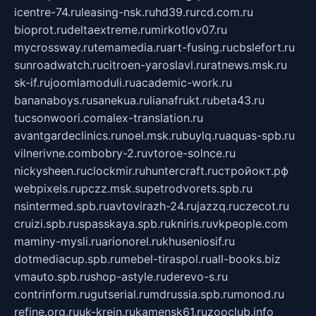
icentre-74.ru
leasing-nsk.ru
hd39.ru
rcd.com.ru
bioprot.ru
deltaextreme.ru
mirkotlov07.ru
mycrossway.ru
temamedia.ru
art-fusing.ru
cbslefort.ru
sunroadwatch.ru
citroen-yaroslavl.ru
ratnews.msk.ru
sk-if.ru
joomlamoduli.ru
academic-work.ru
bananaboys.ru
sanekua.ru
lianafrukt.ru
beta43.ru
tucsonwoori.com
alex-translation.ru
avantgardeclinics.ru
noel.msk.ru
buylq.ru
aquas-spb.ru
vilnerivne.com
bobry-2.ru
vtoroe-solnce.ru
nickysheen.ru
clockmir.ru
huntercraft.ru
стройокт.рф
webpixels.ru
pczz.msk.su
petrodvorets.spb.ru
nsintermed.spb.ru
avtovirazh-24.ru
jazzq.ru
czecot.ru
cruizi.spb.ru
spasskaya.spb.ru
kniris.ru
vkpeople.com
maminy-mysli.ru
arionorel.ru
khuseniosif.ru
dotmediacup.spb.ru
mebel-tiraspol.ru
all-books.biz
vmauto.spb.ru
shop-astyle.ru
derevo-s.ru
contrinform.ru
gutserial.ru
mdrussia.spb.ru
monod.ru
refine.org.ru
uk-krein.ru
kamensk61.ru
zooclub.info