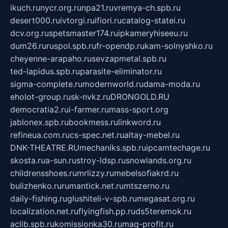
ikuch.ru
nycr.org.ru
npa21.ru
vremya-ch.spb.ru
desert000.ru
ivtorgi.ru
ifiori.ru
catalog-statei.ru
dcv.org.ru
spetsmaster174.ru
ipkameryhiseeu.ru
dum26.ru
ruspol.spb.ru
fr-opendp.ru
kam-solnyshko.ru
cheyenne-arapaho.ru
sevzapmetal.spb.ru
ted-lapidus.spb.ru
parasite-eliminator.ru
sigma-complete.ru
modernworld.ru
dama-moda.ru
eholot-group.ru
sk-nvkz.ru
DRONGOLD.RU
democratia2.ru
i-farmer.ru
mass-sport.org
jablonex.spb.ru
bookmess.ru
linkword.ru
refineua.com.ru
cs-spec.net.ru
altay-mebel.ru
DNK-THEATRE.RU
mechaniks.spb.ru
ipcamtechage.ru
skosta.ru
a-sun.ru
stroy-ldsp.ru
snowlands.org.ru
childrensshoes.ru
mrlizzy.ru
mebelsofiakrd.ru
bulizhenko.ru
rumantick.net.ru
mtszerno.ru
daily-fishing.ru
glushiteli-v-spb.ru
megasat.org.ru
localization.net.ru
flyingfish.pp.ru
ds5teremok.ru
aclib.spb.ru
komissionka30.ru
mag-profit.ru