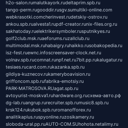
h2o-salon.ru
malutkayork.ru
deltaprim.spb.ru
tango-perm.ru
gooddir.ru
sgv.su
multiki-online.com
webkrasotki.com
cherinvest.ru
detskiy-ostrov.ru
ankou.spb.ru
alvesta1.ru
pdf-creator.ru
nix-files.org.ru
sakhatoday.ru
elektrikersymboler.ru
sputnikyes.ru
golf2club.msk.ru
aeforums.ru
zallclub.ru
multimodal.msk.ru
habaigry.ru
haikko.ru
sobakopedia.ru
isz-fest.ru
ewnc.info
screensaver-clock.net.ru
volnav.spb.ru
comnat.ru
npf.net.ru
7bit.pp.ru
kalugatur.ru
tesiaes.ru
card.com.ru
kazanka.spb.ru
gildiya-kuznecov.ru
kameryboavision.ru
griffoncom.spb.ru
fabrika-emotsiy.ru
PARK-MATROSOVA.RU
agat.spb.ru
avtoyurist-moskva1.ru
hardware.org.ru
схема-авто.рф
dg-lab.ru
angrup.ru
recruiter.spb.ru
music8.spb.ru
krsk124.ru
kubok.spb.ru
romanofforex.ru
analitikaplus.ru
spyonline.ru
zosikamery.ru
sloboda-ural.pp.ru
AUTO-COM.SU
hohota.net
alimy.ru