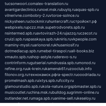
tucsonwoori.com
alex-translation.ru
avantgardeclinics.ru
noel.msk.ru
buylq.ru
aquas-spb.ru
vilnerivne.com
bobry-2.ru
vtoroe-solnce.ru
nickysheen.ru
clockmir.ru
huntercraft.ru
стройокт.рф
webpixels.ru
pczz.msk.su
petrodvorets.spb.ru
nsintermed.spb.ru
avtovirazh-24.ru
jazzq.ru
czecot.ru
cruizi.spb.ru
spasskaya.spb.ru
kniris.ru
vkpeople.com
maminy-mysli.ru
arionorel.ru
khuseniosif.ru
dotmediacup.spb.ru
mebel-tiraspol.ru
all-books.biz
vmauto.spb.ru
shop-astyle.ru
derevo-s.ru
contrinform.ru
gutserial.ru
mdrussia.spb.ru
monod.ru
refine.org.ru
uk-krein.ru
kamensk61.ru
zooclub.info
filonov.org.ru
технокамск.рф
ra-spectr.ru
ooodriada.ru
promelmash.spb.ru
ixtys.spb.ru
fccity.ru
glamourstudio.spb.ru
kola-nature.org
spbmaster.spb.ru
musicoutlet.ru
china.msk.ru
bulldog.su
grimm-online.ru
outlander.net.ru
maga.spb.ru
anime-sell.ru
keseloy.ru
газприборсервис.рф
karmin.spb.ru
shekswood.ru