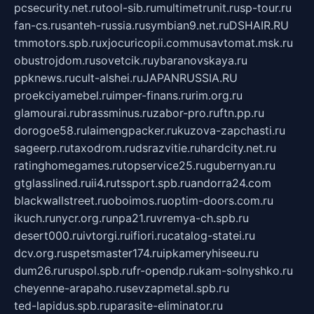
pcsecurity.net.ru
tool-sib.ru
multimetrunit.ru
sp-tour.ru
fan-cs.ru
santeh-russia.ru
symbian9.net.ru
DSHAIR.RU
tmmotors.spb.ru
xjocuricopii.com
musavtomat.msk.ru
obustrojdom.ru
sovetcik.ru
ybaranovskaya.ru
ppknews.ru
cult-alshei.ru
JAPANRUSSIA.RU
proekciyamebel.ru
imper-finans.ru
rim.org.ru
glamourai.ru
brassminus.ru
zabor-pro.ru
ftn.pp.ru
dorogoe58.ru
laimengpacker.ru
kuzova-zapchasti.ru
sageerp.ru
taxodrom.ru
dsrazvitie.ru
hardcity.net.ru
ratinghomegames.ru
topservice25.ru
gubernyan.ru
gtglasslined.ru
ii4.ru
tssport.spb.ru
andorra24.com
blackwallstreet.ru
oboimos.ru
optim-doors.com.ru
ikuch.ru
nycr.org.ru
npa21.ru
vremya-ch.spb.ru
desert000.ru
ivtorgi.ru
ifiori.ru
catalog-statei.ru
dcv.org.ru
spetsmaster174.ru
ipkameryhiseeu.ru
dum26.ru
ruspol.spb.ru
fr-opendp.ru
kam-solnyshko.ru
cheyenne-arapaho.ru
sevzapmetal.spb.ru
ted-lapidus.spb.ru
parasite-eliminator.ru