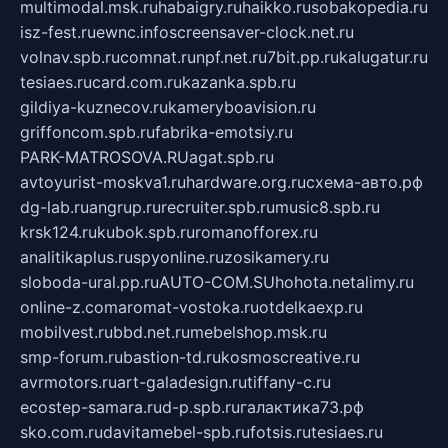
multimodal.msk.ru
habaigry.ru
haikko.ru
sobakopedia.ru
isz-fest.ru
ewnc.info
screensaver-clock.net.ru
volnav.spb.ru
comnat.ru
npf.net.ru
7bit.pp.ru
kalugatur.ru
tesiaes.ru
card.com.ru
kazanka.spb.ru
gildiya-kuznecov.ru
kameryboavision.ru
griffoncom.spb.ru
fabrika-emotsiy.ru
PARK-MATROSOVA.RU
agat.spb.ru
avtoyurist-moskva1.ru
hardware.org.ru
схема-авто.рф
dg-lab.ru
angrup.ru
recruiter.spb.ru
music8.spb.ru
krsk124.ru
kubok.spb.ru
romanofforex.ru
analitikaplus.ru
spyonline.ru
zosikamery.ru
sloboda-ural.pp.ru
AUTO-COM.SU
hohota.net
alimy.ru
online-z.com
aromat-vostoka.ru
otdelkaexp.ru
mobilvest.ru
bbd.net.ru
mebelshop.msk.ru
smp-forum.ru
bastion-td.ru
kosmoscreative.ru
avrmotors.ru
art-galadesign.ru
tiffany-c.ru
ecostep-samara.ru
d-p.spb.ru
галактика73.рф
sko.com.ru
davitamebel-spb.ru
fotsis.ru
tesiaes.ru