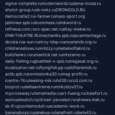
sigma-complete.ru
modernworld.ru
dama-moda.ru
eholot-group.ru
sk-nvkz.ru
DRONGOLD.RU
democratia2.ru
i-farmer.ru
mass-sport.org
jablonex.spb.ru
bookmess.ru
linkword.ru
refineua.com.ru
cs-spec.net.ru
altay-mebel.ru
DNK-THEATRE.RU
mechaniks.spb.ru
ipcamtechage.ru
skosta.ru
a-sun.ru
stroy-ldsp.ru
snowlands.org.ru
childrensshoes.ru
mrlizzy.ru
mebelsofiakrd.ru
bulizhenko.ru
rumantick.net.ru
mtszerno.ru
daily-fishing.ru
glushiteli-v-spb.ru
megasat.org.ru
localization.net.ru
flyingfish.pp.ru
ds5teremok.ru
aclib.spb.ru
komissionka30.ru
mag-profit.ru
icentre-74.ru
leasing-nsk.ru
hd39.ru
rcd.com.ru
bioprot.ru
deltaextreme.ru
mirkotlov07.ru
mycrossway.ru
temamedia.ru
art-fusing.ru
cbslefort.ru
sunroadwatch.ru
citroen-yaroslavl.ru
ratnews.msk.ru
sk-if.ru
joomlamoduli.ru
academic-work.ru
bananaboys.ru
sanekua.ru
lianafrukt.ru
beta43.ru