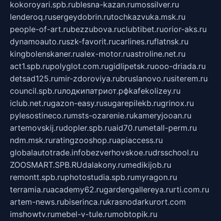
kokoroyari.spb.ru
blesna-kazan.ru
mossilver.ru
lenderoq.ru
sergeydobrin.ru
tochkazvuka.msk.ru
people-of-art.ru
bezzubova.ru
clubtibet.ru
orior-aks.ru
dynamoauto.ru
szk-favorit.ru
carlines.ru
flatnsk.ru
kingbolenskaner.ru
alex-motor.ru
astroline.net.ru
act1.spb.ru
polyglot.com.ru
gidlipetsk.ru
ooo-driada.ru
detsad125.ru
mir-zdoroviya.ru
bruslanovo.ru
siterem.ru
council.spb.ru
лодкипатриот.рф
kafekolizey.ru
iclub.net.ru
gazon-easy.ru
sugarepilekb.ru
grinox.ru
pylesostineco.ru
msts-ozarenie.ru
kameryjooan.ru
artemovskij.ru
dopler.spb.ru
aid70.ru
metall-perm.ru
ndm.msk.ru
ratingzooshop.ru
apiaccess.ru
globalautotrade.info
bezverhovskoe.ru
drsschool.ru
ZOOSMART.SPB.RU
dalakony.ru
medikijob.ru
remontt.spb.ru
photostudia.spb.ru
myragon.ru
terramia.ru
academy62.ru
gardengallereya.ru
rti.com.ru
artem-news.ru
biserinca.ru
krasnodarkurort.com
imshowtv.ru
mebel-v-tule.ru
mobtopik.ru