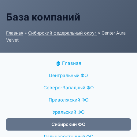
База компаний
Главная
»
Сибирский федеральный округ
» Center Aura
Velvet
🏠 Главная
Центральный ФО
Северо-Западный ФО
Приволжский ФО
Уральский ФО
Сибирский ФО
Дальневосточный ФО