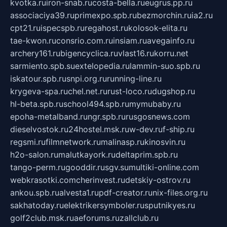
kvotka.ru
iron-snab.ru
costa-bella.ru
eugrus.pp.ru
associaciya39.ru
primexpo.spb.ru
bezmorchin.ru
ia2.ru
cpt21.ru
ispecspb.ru
regahost.ru
kolosok-elita.ru
tae-kwon.ru
consrio.com.ru
insiam.ru
avegainfo.ru
archery161.ru
bigencyclica.ru
vlast16.ru
korru.net
sarmiento.spb.su
extelopedia.ru
lammin-suo.spb.ru
iskatour.spb.ru
snpi.org.ru
running-line.ru
krygeva-spa.ru
chel.net.ru
rust-loco.ru
dugshop.ru
hl-beta.spb.ru
school494.spb.ru
mymubaby.ru
epoha-metalband.ru
ngr.spb.ru
rusgosnews.com
dieselvostok.ru
24hostel.msk.ru
w-dev.ru
f-ship.ru
regsmi.ru
filmnetwork.ru
malinasp.ru
kinosvin.ru
h2o-salon.ru
malutkayork.ru
deltaprim.spb.ru
tango-perm.ru
gooddir.ru
sgv.su
multiki-online.com
webkrasotki.com
cherinvest.ru
detskiy-ostrov.ru
ankou.spb.ru
alvesta1.ru
pdf-creator.ru
nix-files.org.ru
sakhatoday.ru
elektrikersymboler.ru
sputnikyes.ru
golf2club.msk.ru
aeforums.ru
zallclub.ru