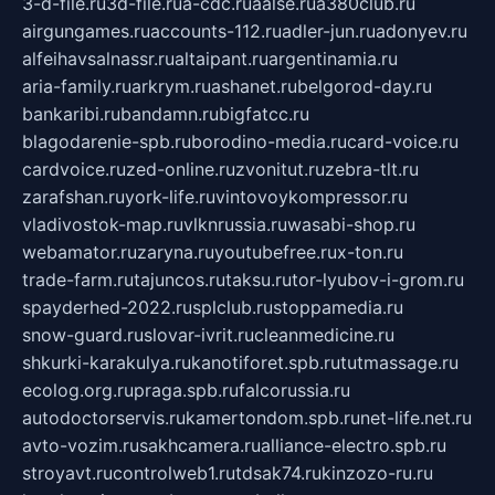
3-d-file.ru
3d-file.ru
a-cdc.ru
aalse.ru
a380club.ru
airgungames.ru
accounts-112.ru
adler-jun.ru
adonyev.ru
alfeihavsalnassr.ru
altaipant.ru
argentinamia.ru
aria-family.ru
arkrym.ru
ashanet.ru
belgorod-day.ru
bankaribi.ru
bandamn.ru
bigfatcc.ru
blagodarenie-spb.ru
borodino-media.ru
card-voice.ru
cardvoice.ru
zed-online.ru
zvonitut.ru
zebra-tlt.ru
zarafshan.ru
york-life.ru
vintovoykompressor.ru
vladivostok-map.ru
vlknrussia.ru
wasabi-shop.ru
webamator.ru
zaryna.ru
youtubefree.ru
x-ton.ru
trade-farm.ru
tajuncos.ru
taksu.ru
tor-lyubov-i-grom.ru
spayderhed-2022.ru
splclub.ru
stoppamedia.ru
snow-guard.ru
slovar-ivrit.ru
cleanmedicine.ru
shkurki-karakulya.ru
kanotiforet.spb.ru
tutmassage.ru
ecolog.org.ru
praga.spb.ru
falcorussia.ru
autodoctorservis.ru
kamertondom.spb.ru
net-life.net.ru
avto-vozim.ru
sakhcamera.ru
alliance-electro.spb.ru
stroyavt.ru
controlweb1.ru
tdsak74.ru
kinzozo-ru.ru