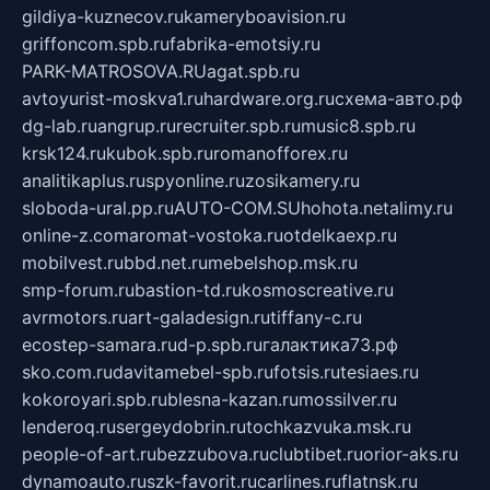
gildiya-kuznecov.ru
kameryboavision.ru
griffoncom.spb.ru
fabrika-emotsiy.ru
PARK-MATROSOVA.RU
agat.spb.ru
avtoyurist-moskva1.ru
hardware.org.ru
схема-авто.рф
dg-lab.ru
angrup.ru
recruiter.spb.ru
music8.spb.ru
krsk124.ru
kubok.spb.ru
romanofforex.ru
analitikaplus.ru
spyonline.ru
zosikamery.ru
sloboda-ural.pp.ru
AUTO-COM.SU
hohota.net
alimy.ru
online-z.com
aromat-vostoka.ru
otdelkaexp.ru
mobilvest.ru
bbd.net.ru
mebelshop.msk.ru
smp-forum.ru
bastion-td.ru
kosmoscreative.ru
avrmotors.ru
art-galadesign.ru
tiffany-c.ru
ecostep-samara.ru
d-p.spb.ru
галактика73.рф
sko.com.ru
davitamebel-spb.ru
fotsis.ru
tesiaes.ru
kokoroyari.spb.ru
blesna-kazan.ru
mossilver.ru
lenderoq.ru
sergeydobrin.ru
tochkazvuka.msk.ru
people-of-art.ru
bezzubova.ru
clubtibet.ru
orior-aks.ru
dynamoauto.ru
szk-favorit.ru
carlines.ru
flatnsk.ru