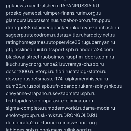
ppknews.ru
cult-alshei.ru
JAPANRUSSIA.RU
proekciyamebel.ru
imper-finans.ru
rim.org.ru
glamourai.ru
brassminus.ru
zabor-pro.ru
ftn.pp.ru
dorogoe58.ru
laimengpacker.ru
kuzova-zapchasti.ru
sageerp.ru
taxodrom.ru
dsrazvitie.ru
hardcity.net.ru
ratinghomegames.ru
topservice25.ru
gubernyan.ru
gtglasslined.ru
ii4.ru
tssport.spb.ru
andorra24.com
blackwallstreet.ru
oboimos.ru
optim-doors.com.ru
ikuch.ru
nycr.org.ru
npa21.ru
vremya-ch.spb.ru
desert000.ru
ivtorgi.ru
ifiori.ru
catalog-statei.ru
dcv.org.ru
spetsmaster174.ru
ipkameryhiseeu.ru
dum26.ru
ruspol.spb.ru
fr-opendp.ru
kam-solnyshko.ru
cheyenne-arapaho.ru
sevzapmetal.spb.ru
ted-lapidus.spb.ru
parasite-eliminator.ru
sigma-complete.ru
modernworld.ru
dama-moda.ru
eholot-group.ru
sk-nvkz.ru
DRONGOLD.RU
democratia2.ru
i-farmer.ru
mass-sport.org
jablonex.spb.ru
bookmess.ru
linkword.ru