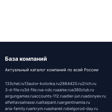
База компаний
Актуальный каталог компаний по всей России
133chel.ru
13autor-kolonka.ru
2864420.ru
2rich.ru
3-d-file.ru
3d-file.ru
a-cdc.ru
aalse.ru
a380club.ru
airgungames.ru
accounts-112.ru
adler-jun.ru
adonyev.ru
alfeihavsalnassr.ru
altaipant.ru
argentinamia.ru
aria-family.ru
arkrym.ru
ashanet.ru
belgorod-day.ru