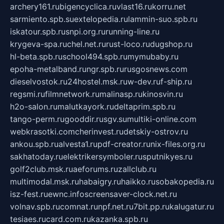
archery161.ru
bigencyclica.ru
vlast16.ru
korru.net
sarmiento.spb.su
extelopedia.ru
lammin-suo.spb.ru
iskatour.spb.ru
snpi.org.ru
running-line.ru
krygeva-spa.ru
chel.net.ru
rust-loco.ru
dugshop.ru
hl-beta.spb.ru
school494.spb.ru
mymubaby.ru
epoha-metalband.ru
ngr.spb.ru
rusgosnews.com
dieselvostok.ru
24hostel.msk.ru
w-dev.ru
f-ship.ru
regsmi.ru
filmnetwork.ru
malinasp.ru
kinosvin.ru
h2o-salon.ru
malutkayork.ru
deltaprim.spb.ru
tango-perm.ru
gooddir.ru
sgv.su
multiki-online.com
webkrasotki.com
cherinvest.ru
detskiy-ostrov.ru
ankou.spb.ru
alvesta1.ru
pdf-creator.ru
nix-files.org.ru
sakhatoday.ru
elektrikersymboler.ru
sputnikyes.ru
golf2club.msk.ru
aeforums.ru
zallclub.ru
multimodal.msk.ru
habaigry.ru
haikko.ru
sobakopedia.ru
isz-fest.ru
ewnc.info
screensaver-clock.net.ru
volnav.spb.ru
comnat.ru
npf.net.ru
7bit.pp.ru
kalugatur.ru
tesiaes.ru
card.com.ru
kazanka.spb.ru