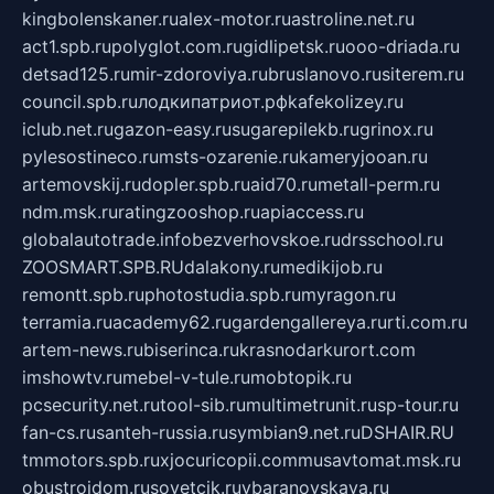
kingbolenskaner.ru
alex-motor.ru
astroline.net.ru
act1.spb.ru
polyglot.com.ru
gidlipetsk.ru
ooo-driada.ru
detsad125.ru
mir-zdoroviya.ru
bruslanovo.ru
siterem.ru
council.spb.ru
лодкипатриот.рф
kafekolizey.ru
iclub.net.ru
gazon-easy.ru
sugarepilekb.ru
grinox.ru
pylesostineco.ru
msts-ozarenie.ru
kameryjooan.ru
artemovskij.ru
dopler.spb.ru
aid70.ru
metall-perm.ru
ndm.msk.ru
ratingzooshop.ru
apiaccess.ru
globalautotrade.info
bezverhovskoe.ru
drsschool.ru
ZOOSMART.SPB.RU
dalakony.ru
medikijob.ru
remontt.spb.ru
photostudia.spb.ru
myragon.ru
terramia.ru
academy62.ru
gardengallereya.ru
rti.com.ru
artem-news.ru
biserinca.ru
krasnodarkurort.com
imshowtv.ru
mebel-v-tule.ru
mobtopik.ru
pcsecurity.net.ru
tool-sib.ru
multimetrunit.ru
sp-tour.ru
fan-cs.ru
santeh-russia.ru
symbian9.net.ru
DSHAIR.RU
tmmotors.spb.ru
xjocuricopii.com
musavtomat.msk.ru
obustrojdom.ru
sovetcik.ru
ybaranovskaya.ru