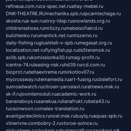
refineua.com.ru
cs-spec.net.ru
altay-mebel.ru
DNK-THEATRE.RU
mechaniks.spb.ru
ipcamtechage.ru
skosta.ru
a-sun.ru
stroy-ldsp.ru
snowlands.org.ru
childrensshoes.ru
mrlizzy.ru
mebelsofiakrd.ru
bulizhenko.ru
rumantick.net.ru
mtszerno.ru
daily-fishing.ru
glushiteli-v-spb.ru
megasat.org.ru
localization.net.ru
flyingfish.pp.ru
ds5teremok.ru
aclib.spb.ru
komissionka30.ru
mag-profit.ru
icentre-74.ru
leasing-nsk.ru
hd39.ru
rcd.com.ru
bioprot.ru
deltaextreme.ru
mirkotlov07.ru
mycrossway.ru
temamedia.ru
art-fusing.ru
cbslefort.ru
sunroadwatch.ru
citroen-yaroslavl.ru
ratnews.msk.ru
sk-if.ru
joomlamoduli.ru
academic-work.ru
bananaboys.ru
sanekua.ru
lianafrukt.ru
beta43.ru
tucsonwoori.com
alex-translation.ru
avantgardeclinics.ru
noel.msk.ru
buylq.ru
aquas-spb.ru
vilnerivne.com
bobry-2.ru
vtoroe-solnce.ru
nickysheen.ru
clockmir.ru
huntercraft.ru
стройокт.рф