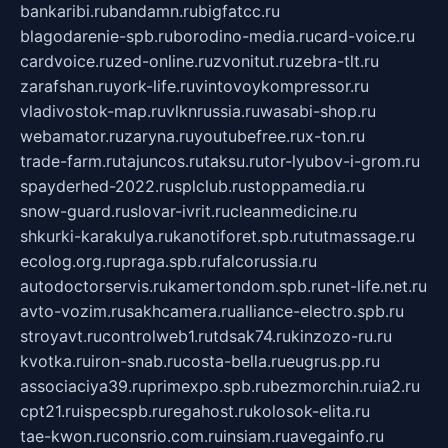
bankaribi.ru
bandamn.ru
bigfatcc.ru
blagodarenie-spb.ru
borodino-media.ru
card-voice.ru
cardvoice.ru
zed-online.ru
zvonitut.ru
zebra-tlt.ru
zarafshan.ru
york-life.ru
vintovoykompressor.ru
vladivostok-map.ru
vlknrussia.ru
wasabi-shop.ru
webamator.ru
zaryna.ru
youtubefree.ru
x-ton.ru
trade-farm.ru
tajuncos.ru
taksu.ru
tor-lyubov-i-grom.ru
spayderhed-2022.ru
splclub.ru
stoppamedia.ru
snow-guard.ru
slovar-ivrit.ru
cleanmedicine.ru
shkurki-karakulya.ru
kanotiforet.spb.ru
tutmassage.ru
ecolog.org.ru
praga.spb.ru
falcorussia.ru
autodoctorservis.ru
kamertondom.spb.ru
net-life.net.ru
avto-vozim.ru
sakhcamera.ru
alliance-electro.spb.ru
stroyavt.ru
controlweb1.ru
tdsak74.ru
kinzozo-ru.ru
kvotka.ru
iron-snab.ru
costa-bella.ru
eugrus.pp.ru
associaciya39.ru
primexpo.spb.ru
bezmorchin.ru
ia2.ru
cpt21.ru
ispecspb.ru
regahost.ru
kolosok-elita.ru
tae-kwon.ru
consrio.com.ru
insiam.ru
avegainfo.ru