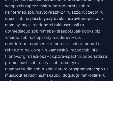
webpixels.ru
pczz.msk.su
petrodvorets.spb.ru
nsintermed.spb.ru
avtovirazh-24.ru
jazzq.ru
czecot.ru
cruizi.spb.ru
spasskaya.spb.ru
kniris.ru
vkpeople.com
maminy-mysli.ru
arionorel.ru
khuseniosif.ru
dotmediacup.spb.ru
mebel-tiraspol.ru
all-books.biz
vmauto.spb.ru
shop-astyle.ru
derevo-s.ru
contrinform.ru
gutserial.ru
mdrussia.spb.ru
monod.ru
refine.org.ru
uk-krein.ru
kamensk61.ru
zooclub.info
filonov.org.ru
технокамск.рф
ra-spectr.ru
ooodriada.ru
promelmash.spb.ru
ixtys.spb.ru
fccity.ru
glamourstudio.spb.ru
kola-nature.org
spbmaster.spb.ru
musicoutlet.ru
china.msk.ru
bulldog.su
grimm-online.ru
outlander.net.ru
maga.spb.ru
anime-sell.ru
keseloy.ru
газприборсервис.рф
karmin.spb.ru
shekswood.ru
tischlermebel.ru
automall66.ru
mag-vladimir.ru
yardbar.ru
kiwitour.spb.ru
indesign.com.ru
freestylemebel.ru
bany-samara.ru
rsei.ru
naidisvoyput.ru
mgsn-invest.ru
ipkamerasannce.ru