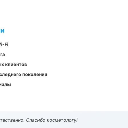
ми
i-Fi
га
ых клиентов
следнего поколения
риалы
тественно. Спасибо косметологу!