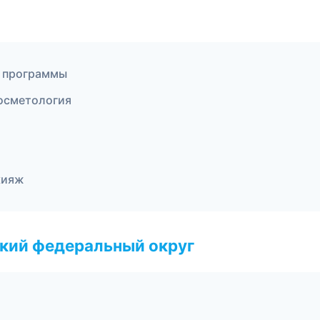
е программы
косметология
кияж
ский федеральный округ