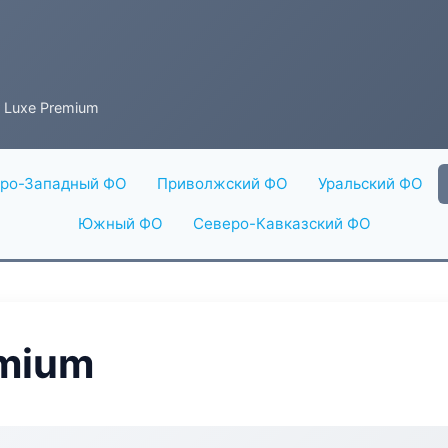
r Luxe Premium
ро-Западный ФО
Приволжский ФО
Уральский ФО
Южный ФО
Северо-Кавказский ФО
emium