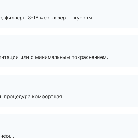
с, филлеры 8-18 мес, лазер — курсом.
литации или с минимальным покраснением.
, процедура комфортная.
тнёры.