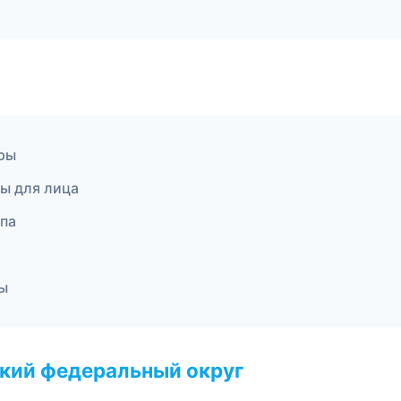
уры
ры для лица
спа
ры
ский федеральный округ