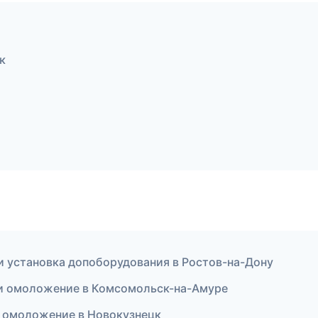
к
 и установка допоборудования в Ростов-на-Дону
я и омоложение в Комсомольск-на-Амуре
и омоложение в Новокузнецк