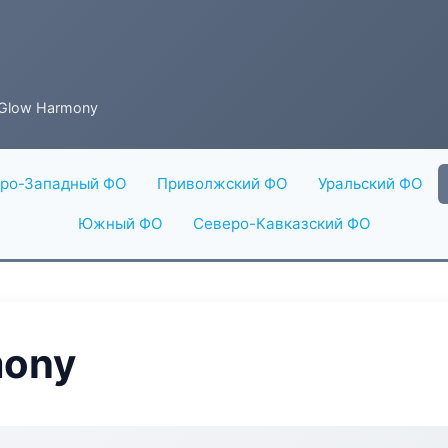
 Glow Harmony
ро-Западный ФО
Приволжский ФО
Уральский ФО
Южный ФО
Северо-Кавказский ФО
mony