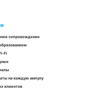
ми
урное сопровождение
образованием
i-Fi
одных
риалы
аты на каждую ампулу
ых клиентов