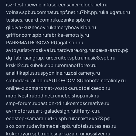
isz-fest.ru
ewnc.info
screensaver-clock.net.ru
volnav.spb.ru
comnat.ru
npf.net.ru
7bit.pp.ru
kalugatur.ru
tesiaes.ru
card.com.ru
kazanka.spb.ru
gildiya-kuznecov.ru
kameryboavision.ru
griffoncom.spb.ru
fabrika-emotsiy.ru
PARK-MATROSOVA.RU
agat.spb.ru
avtoyurist-moskva1.ru
hardware.org.ru
схема-авто.рф
dg-lab.ru
angrup.ru
recruiter.spb.ru
music8.spb.ru
krsk124.ru
kubok.spb.ru
romanofforex.ru
analitikaplus.ru
spyonline.ru
zosikamery.ru
sloboda-ural.pp.ru
AUTO-COM.SU
hohota.net
alimy.ru
online-z.com
aromat-vostoka.ru
otdelkaexp.ru
mobilvest.ru
bbd.net.ru
mebelshop.msk.ru
smp-forum.ru
bastion-td.ru
kosmoscreative.ru
avrmotors.ru
art-galadesign.ru
tiffany-c.ru
ecostep-samara.ru
d-p.spb.ru
галактика73.рф
sko.com.ru
davitamebel-spb.ru
fotsis.ru
tesiaes.ru
kokoroyari.spb.ru
blesna-kazan.ru
mossilver.ru