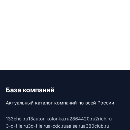
База компаний
Актуальный каталог компаний по всей России
133chel.ru
13autor-kolonka.ru
2864420.ru
2rich.ru
3-d-file.ru
3d-file.ru
a-cdc.ru
aalse.ru
a380club.ru