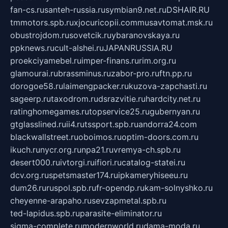
fan-cs.ru
santeh-russia.ru
symbian9.net.ru
DSHAIR.RU
tmmotors.spb.ru
xjocuricopii.com
musavtomat.msk.ru
obustrojdom.ru
sovetcik.ru
ybaranovskaya.ru
ppknews.ru
cult-alshei.ru
JAPANRUSSIA.RU
proekciyamebel.ru
imper-finans.ru
rim.org.ru
glamourai.ru
brassminus.ru
zabor-pro.ru
ftn.pp.ru
dorogoe58.ru
laimengpacker.ru
kuzova-zapchasti.ru
sageerp.ru
taxodrom.ru
dsrazvitie.ru
hardcity.net.ru
ratinghomegames.ru
topservice25.ru
gubernyan.ru
gtglasslined.ru
ii4.ru
tssport.spb.ru
andorra24.com
blackwallstreet.ru
oboimos.ru
optim-doors.com.ru
ikuch.ru
nycr.org.ru
npa21.ru
vremya-ch.spb.ru
desert000.ru
ivtorgi.ru
ifiori.ru
catalog-statei.ru
dcv.org.ru
spetsmaster174.ru
ipkameryhiseeu.ru
dum26.ru
ruspol.spb.ru
fr-opendp.ru
kam-solnyshko.ru
cheyenne-arapaho.ru
sevzapmetal.spb.ru
ted-lapidus.spb.ru
parasite-eliminator.ru
sigma-complete.ru
modernworld.ru
dama-moda.ru