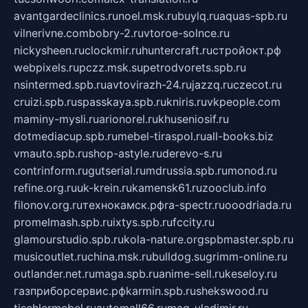
avantgardeclinics.ru
noel.msk.ru
buylq.ru
aquas-spb.ru
vilnerivne.com
bobry-2.ru
vtoroe-solnce.ru
nickysheen.ru
clockmir.ru
huntercraft.ru
стройокт.рф
webpixels.ru
pczz.msk.su
petrodvorets.spb.ru
nsintermed.spb.ru
avtovirazh-24.ru
jazzq.ru
czecot.ru
cruizi.spb.ru
spasskaya.spb.ru
kniris.ru
vkpeople.com
maminy-mysli.ru
arionorel.ru
khuseniosif.ru
dotmediacup.spb.ru
mebel-tiraspol.ru
all-books.biz
vmauto.spb.ru
shop-astyle.ru
derevo-s.ru
contrinform.ru
gutserial.ru
mdrussia.spb.ru
monod.ru
refine.org.ru
uk-krein.ru
kamensk61.ru
zooclub.info
filonov.org.ru
технокамск.рф
ra-spectr.ru
ooodriada.ru
promelmash.spb.ru
ixtys.spb.ru
fccity.ru
glamourstudio.spb.ru
kola-nature.org
spbmaster.spb.ru
musicoutlet.ru
china.msk.ru
bulldog.su
grimm-online.ru
outlander.net.ru
maga.spb.ru
anime-sell.ru
keseloy.ru
газприборсервис.рф
karmin.spb.ru
shekswood.ru