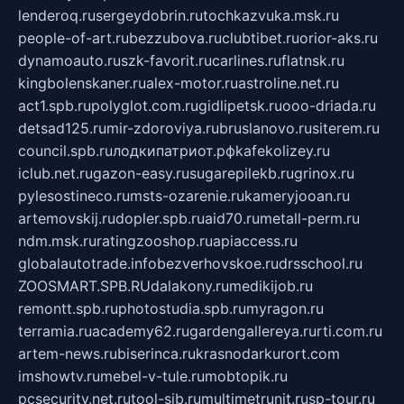
lenderoq.ru
sergeydobrin.ru
tochkazvuka.msk.ru
people-of-art.ru
bezzubova.ru
clubtibet.ru
orior-aks.ru
dynamoauto.ru
szk-favorit.ru
carlines.ru
flatnsk.ru
kingbolenskaner.ru
alex-motor.ru
astroline.net.ru
act1.spb.ru
polyglot.com.ru
gidlipetsk.ru
ooo-driada.ru
detsad125.ru
mir-zdoroviya.ru
bruslanovo.ru
siterem.ru
council.spb.ru
лодкипатриот.рф
kafekolizey.ru
iclub.net.ru
gazon-easy.ru
sugarepilekb.ru
grinox.ru
pylesostineco.ru
msts-ozarenie.ru
kameryjooan.ru
artemovskij.ru
dopler.spb.ru
aid70.ru
metall-perm.ru
ndm.msk.ru
ratingzooshop.ru
apiaccess.ru
globalautotrade.info
bezverhovskoe.ru
drsschool.ru
ZOOSMART.SPB.RU
dalakony.ru
medikijob.ru
remontt.spb.ru
photostudia.spb.ru
myragon.ru
terramia.ru
academy62.ru
gardengallereya.ru
rti.com.ru
artem-news.ru
biserinca.ru
krasnodarkurort.com
imshowtv.ru
mebel-v-tule.ru
mobtopik.ru
pcsecurity.net.ru
tool-sib.ru
multimetrunit.ru
sp-tour.ru