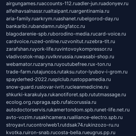
airgungames.ru
accounts-112.ru
adler-jun.ru
adonyev.ru
alfeihavsalnassr.ru
altaipant.ru
argentinamia.ru
aria-family.ru
arkrym.ru
ashanet.ru
belgorod-day.ru
bankaribi.ru
bandamn.ru
bigfatcc.ru
blagodarenie-spb.ru
borodino-media.ru
card-voice.ru
cardvoice.ru
zed-online.ru
zvonitut.ru
zebra-tlt.ru
zarafshan.ru
york-life.ru
vintovoykompressor.ru
vladivostok-map.ru
vlknrussia.ru
wasabi-shop.ru
webamator.ru
zaryna.ru
youtubefree.ru
x-ton.ru
trade-farm.ru
tajuncos.ru
taksu.ru
tor-lyubov-i-grom.ru
spayderhed-2022.ru
splclub.ru
stoppamedia.ru
snow-guard.ru
slovar-ivrit.ru
cleanmedicine.ru
shkurki-karakulya.ru
kanotiforet.spb.ru
tutmassage.ru
ecolog.org.ru
praga.spb.ru
falcorussia.ru
autodoctorservis.ru
kamertondom.spb.ru
net-life.net.ru
avto-vozim.ru
sakhcamera.ru
alliance-electro.spb.ru
stroyavt.ru
controlweb1.ru
tdsak74.ru
kinzozo-ru.ru
kvotka.ru
iron-snab.ru
costa-bella.ru
eugrus.pp.ru