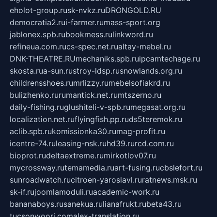
eholot-group.ru
sk-nvkz.ru
DRONGOLD.RU
democratia2.ru
i-farmer.ru
mass-sport.org
jablonex.spb.ru
bookmess.ru
linkword.ru
refineua.com.ru
cs-spec.net.ru
altay-mebel.ru
DNK-THEATRE.RU
mechaniks.spb.ru
ipcamtechage.ru
skosta.ru
a-sun.ru
stroy-ldsp.ru
snowlands.org.ru
childrensshoes.ru
mrlizzy.ru
mebelsofiakrd.ru
bulizhenko.ru
rumantick.net.ru
mtszerno.ru
daily-fishing.ru
glushiteli-v-spb.ru
megasat.org.ru
localization.net.ru
flyingfish.pp.ru
ds5teremok.ru
aclib.spb.ru
komissionka30.ru
mag-profit.ru
icentre-74.ru
leasing-nsk.ru
hd39.ru
rcd.com.ru
bioprot.ru
deltaextreme.ru
mirkotlov07.ru
mycrossway.ru
temamedia.ru
art-fusing.ru
cbslefort.ru
sunroadwatch.ru
citroen-yaroslavl.ru
ratnews.msk.ru
sk-if.ru
joomlamoduli.ru
academic-work.ru
bananaboys.ru
sanekua.ru
lianafrukt.ru
beta43.ru
tucsonwoori.com
alex-translation.ru