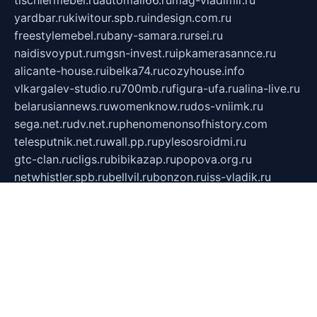
tischlermebel.ru
automall66.ru
mag-vladimir.ru
yardbar.ru
kiwitour.spb.ru
indesign.com.ru
freestylemebel.ru
bany-samara.ru
rsei.ru
naidisvoyput.ru
mgsn-invest.ru
ipkamerasannce.ru
alicante-house.ru
ibelka74.ru
cozyhouse.info
vlkargalev-studio.ru
700mb.ru
figura-ufa.ru
alina-live.ru
belarusiannews.ru
womenknow.ru
dos-vniimk.ru
sega.net.ru
dv.net.ru
phenomenonsofhistory.com
telesputnik.net.ru
wall.pp.ru
pylesosroidmi.ru
gtc-clan.ru
cligs.ru
bibikazap.ru
popova.org.ru
netwhistler.spb.ru
bellvil.ru
bonzon.ru
iss-vladik.ru
defiparis.net.ru
las-gryzas.ru
amku.ru
electednews.spb.ru
feather.org.ru
spar72.ru
tankiigri.ru
dominus.com.ru
ibtree.ru
sanykool.pp.ru
unixlib.org.ru
menatep.spb.ru
gartenterrassen.ru
printeka.ru
skvozilka.com.ru
parkovka-pub.ru
lovemobi.ru
art-ru.ru
emulatorz.com.ru
alucomp.com.ru
tatforum.com.ru
alternativa-profi.ru
dermakler.ru
artsurvey.ru
aredir.ru