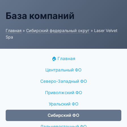
База компаний
Главная
»
Сибирский федеральный округ
» Laser Velvet
Spa
🏠 Главная
Центральный ФО
Северо-Западный ФО
Приволжский ФО
Уральский ФО
Сибирский ФО
Дальневосточный ФО