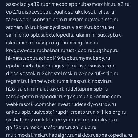
associaciya39.ru
primexpo.spb.ru
bezmorchin.ru
ia2.ru
cpt21.ru
ispecspb.ru
regahost.ru
kolosok-elita.ru
tae-kwon.ru
consrio.com.ru
insiam.ru
avegainfo.ru
archery161.ru
bigencyclica.ru
vlast16.ru
korru.net
sarmiento.spb.su
extelopedia.ru
lammin-suo.spb.ru
iskatour.spb.ru
snpi.org.ru
running-line.ru
krygeva-spa.ru
chel.net.ru
rust-loco.ru
dugshop.ru
hl-beta.spb.ru
school494.spb.ru
mymubaby.ru
epoha-metalband.ru
ngr.spb.ru
rusgosnews.com
dieselvostok.ru
24hostel.msk.ru
w-dev.ru
f-ship.ru
regsmi.ru
filmnetwork.ru
malinasp.ru
kinosvin.ru
h2o-salon.ru
malutkayork.ru
deltaprim.spb.ru
tango-perm.ru
gooddir.ru
sgv.su
multiki-online.com
webkrasotki.com
cherinvest.ru
detskiy-ostrov.ru
ankou.spb.ru
alvesta1.ru
pdf-creator.ru
nix-files.org.ru
sakhatoday.ru
elektrikersymboler.ru
sputnikyes.ru
golf2club.msk.ru
aeforums.ru
zallclub.ru
multimodal.msk.ru
habaigry.ru
haikko.ru
sobakopedia.ru